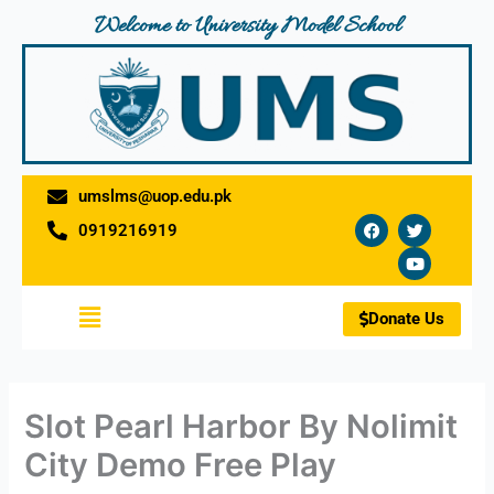
Skip
Welcome to University Model School
to
content
umslms@uop.edu.pk
F
T
Y
0919216919
a
w
o
c
i
u
e
t
t
b
t
u
o
e
b
Menu
o
r
e
Donate Us
k
Slot Pearl Harbor By Nolimit
City Demo Free Play