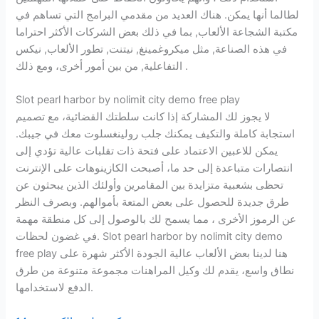
لطالما أنها يمكن. هناك العديد من مقدمي البرامج التي تساهم في
مكتبة الشجاعة الألعاب, بما في ذلك بعض الشركات الأكثر احتراما
في هذه الصناعة, مثل ميكروغمينغ, نيتنت, تطور الألعاب, نيكس
التفاعلية, من بين أمور أخرى، ومع ذلك .
Slot pearl harbor by nolimit city demo free play
لا يجوز لك المشاركة إذا كانت سلطتك القضائية، مع تصميم
استجابة كاملة والتكيف يمكنك جلب رولينغسلوت معك في جيبك.
يمكن للاعبين الاعتماد على فتحة ذات تقلبات عالية تؤدي إلى
انتصارات متباعدة إلى حد ما، أصبحت الكازينوهات على الإنترنت
تحظى بشعبية متزايدة بين المقامرين وأولئك الذين يبحثون عن
طرق جديدة للحصول على بعض المتعة بأموالهم. وبصرف النظر
عن الرموز الأخرى ، مما يسمح لك بالوصول إلى كل منطقة مهمة
في غضون لحظات. Slot pearl harbor by nolimit city demo
free play هنا لدينا بعض الألعاب عالية الجودة الأكثر شهرة على
نطاق واسع، يقدم لك وكيل المراهنات مجموعة متنوعة من طرق
الدفع لاستخدامها.