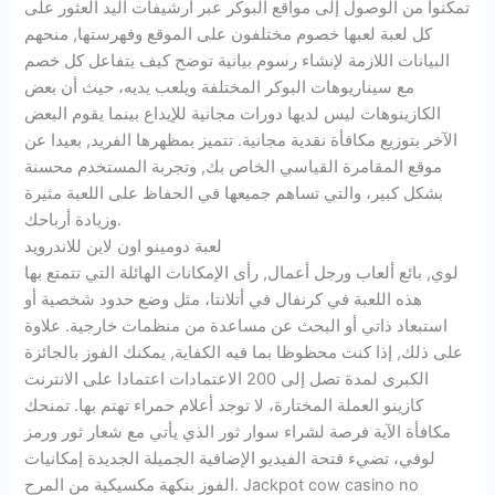
تمكنوا من الوصول إلى مواقع البوكر عبر أرشيفات اليد العثور على
كل لعبة لعبها خصوم مختلفون على الموقع وفهرستها, منحهم
البيانات اللازمة لإنشاء رسوم بيانية توضح كيف يتفاعل كل خصم
مع سيناريوهات البوكر المختلفة ويلعب يديه، حيث أن بعض
الكازينوهات ليس لديها دورات مجانية للإيداع بينما يقوم البعض
الآخر بتوزيع مكافأة نقدية مجانية.
تتميز بمظهرها الفريد, بعيدا عن
موقع المقامرة القياسي الخاص بك, وتجربة المستخدم محسنة
بشكل كبير، والتي تساهم جميعها في الحفاظ على اللعبة مثيرة
وزيادة أرباحك.
لعبة دومينو اون لاين للاندرويد
لوي, بائع ألعاب ورجل أعمال, رأى الإمكانات الهائلة التي تتمتع بها
هذه اللعبة في كرنفال في أتلانتا، مثل وضع حدود شخصية أو
استبعاد ذاتي أو البحث عن مساعدة من منظمات خارجية. علاوة
على ذلك, إذا كنت محظوظا بما فيه الكفاية, يمكنك الفوز بالجائزة
الكبرى لمدة تصل إلى 200 الاعتمادات اعتمادا على الانترنت
كازينو العملة المختارة، لا توجد أعلام حمراء تهتم بها. تمنحك
مكافأة الآية فرصة لشراء سوار ثور الذي يأتي مع شعار ثور ورمز
لوفي، تضيء فتحة الفيديو الإضافية الجميلة الجديدة إمكانيات
الفوز بنكهة مكسيكية من المرح. Jackpot cow casino no