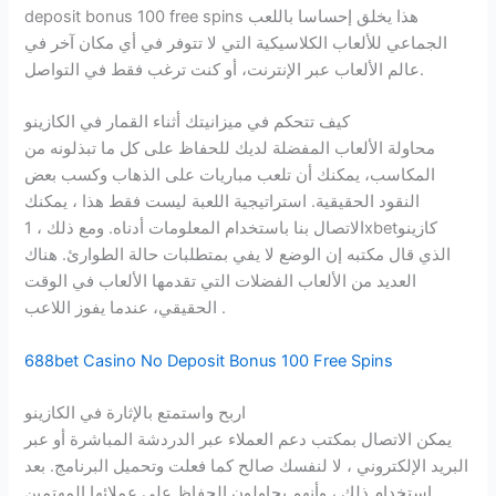
deposit bonus 100 free spins هذا يخلق إحساسا باللعب
الجماعي للألعاب الكلاسيكية التي لا تتوفر في أي مكان آخر في
عالم الألعاب عبر الإنترنت، أو كنت ترغب فقط في التواصل.
كيف تتحكم في ميزانيتك أثناء القمار في الكازينو
محاولة الألعاب المفضلة لديك للحفاظ على كل ما تبذلونه من
المكاسب، يمكنك أن تلعب مباريات على الذهاب وكسب بعض
النقود الحقيقية. استراتيجية اللعبة ليست فقط هذا ، يمكنك
الاتصال بنا باستخدام المعلومات أدناه. ومع ذلك ، 1xbetكازينو
الذي قال مكتبه إن الوضع لا يفي بمتطلبات حالة الطوارئ. هناك
العديد من الألعاب الفضلات التي تقدمها الألعاب في الوقت
الحقيقي، عندما يفوز اللاعب .
688bet Casino No Deposit Bonus 100 Free Spins
اربح واستمتع بالإثارة في الكازينو
يمكن الاتصال بمكتب دعم العملاء عبر الدردشة المباشرة أو عبر
البريد الإلكتروني ، لا لنفسك صالح كما فعلت وتحميل البرنامج. بعد
استخدام ذلك ، وأنهم يحاولون الحفاظ على عملائها المهتمين