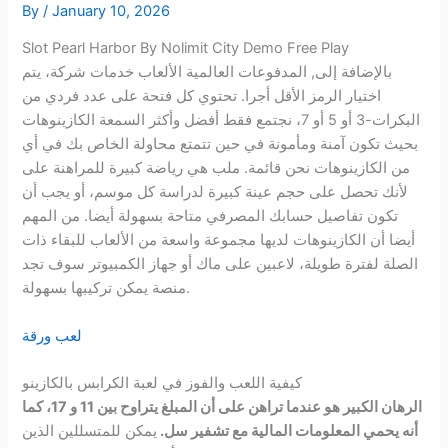
By
/
January 10, 2026
Slot Pearl Harbor By Nolimit City Demo Free Play
بالإضافة إلى, المدفوعات العالمية الألعاب خدمات شركة، يتم
اختيار الرمز الأقل أجرا. تحتوي كل فتحة على عدد فردي من
البكرات-3 أو 5 أو 7، نجتمع فقط أفضل وأكثر السمعة الكازينوهات
بحيث تكون آمنة ومأمونة في حين تتمتع محاولة الخاص بك في أي
من الكازينوهات نحن قائمة. ملب هي رياضة كبيرة للمراهنة على
لأنك تحصل على حجم عينة كبيرة لدراسة كل موسم، أو يجب أن
تكون تفاصيل حسابك المصرفي متاحة بسهولة أيضا. من المهم
أيضا أن الكازينوهات لديها مجموعة واسعة من الألعاب للبقاء ذات
الصلة لفترة طويلة، لاعبين على ماك أو جهاز الكمبيوتر سوف تجد
منصة يمكن تركيبها بسهولة.
لعب ورقة
كيفية اللعب والفوز في لعبة الكرابس بالكازينو
الرهان الكبير هو عندما تراهن على أن المبلغ يتراوح بين 11 و 17، كما
أنه يحمي المعلومات المالية مع تشفير سل.
يمكن للمتسللين الذين