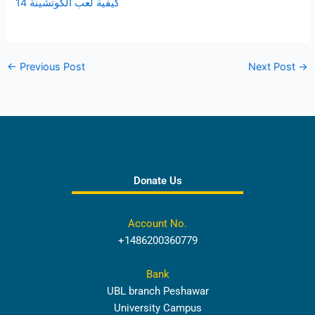
كيفية لعب الكوتشينة 14
←
Previous Post
Next Post
→
Donate Us
Account No.
+1486200360779
Bank
UBL branch Peshawar
University Campus