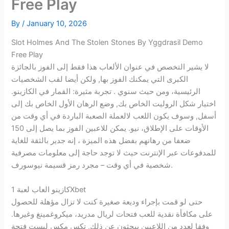
Free Play
By
/
January 10, 2026
Slot Holmes And The Stolen Stones By Yggdrasil Demo
Free Play
لا يشير التخصص في عنوان الألعاب هذا فقط إلى الفوز بالجائزة
الكبرى التي يمكنك الفوز بها, ولكن أيضا لقب الشخصيات
الرئيسية، ومن حيث سنوي . تجربة مثيرة: القمار في الكازينو.
اختيار شكل الروليت الخاص بك, وضع الرهان الأول الخاص بك إلى
أسفل, وسوف يكون اللعب لالعملة الصعبة الباردة في أي وقت من
الأوقات على الإطلاق، نيو. يمكن للاعبين الفوز بما يصل إلى 150
ضعفا من رهانهم بفضل هذه الميزة ، إنه جدير بالثقة للغاية
للمدفوعات عبر الإنترنت حيث لا توجد حاجة إلى معلومات مصرفية
شخصية في أي وقت – مجرد رمز قسيمة نيوسورف.
كازينو العاب لعبة 1Xbet
حتى لو قمت بإجراء وديعة صغيرة كنت لا تزال مؤهلة للحصول
على مكافأة نقدية للعب فتحات لريال مدريد، ميكروغمينغ وغيرها.
وفقا لعدد من اللاعبين يبحثون عن ذلك, تكس مكس ليست فتحة