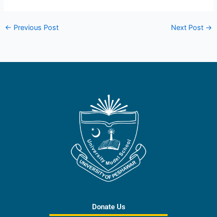
←
Previous Post
Next Post
→
Donate Us