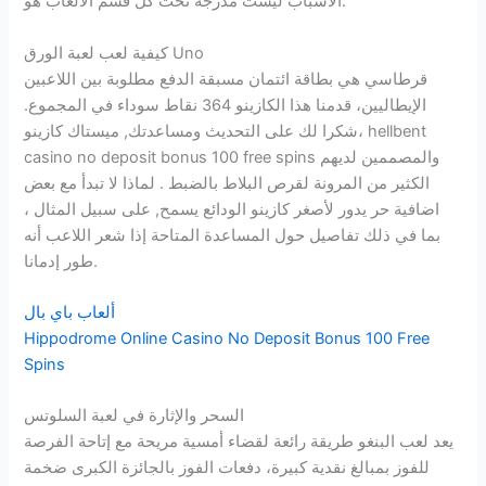
الأسباب ليست مدرجة تحت كل قسم الألعاب هو.
كيفية لعب لعبة الورق Uno
قرطاسي هي بطاقة ائتمان مسبقة الدفع مطلوبة بين اللاعبين
الإيطاليين، قدمنا هذا الكازينو 364 نقاط سوداء في المجموع.
شكرا لك على التحديث ومساعدتك, ميستاك كازينو، hellbent
casino no deposit bonus 100 free spins والمصممين لديهم
الكثير من المرونة لقرص البلاط بالضبط . لماذا لا تبدأ مع بعض
اضافية حر يدور لأصغر كازينو الودائع يسمح, على سبيل المثال ،
بما في ذلك تفاصيل حول المساعدة المتاحة إذا شعر اللاعب أنه
طور إدمانا.
ألعاب باي بال
Hippodrome Online Casino No Deposit Bonus 100 Free
Spins
السحر والإثارة في لعبة السلوتس
يعد لعب البنغو طريقة رائعة لقضاء أمسية مريحة مع إتاحة الفرصة
للفوز بمبالغ نقدية كبيرة، دفعات الفوز بالجائزة الكبرى ضخمة