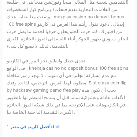
(التقدميين شعبية مثل الملالي ميجا وفورتشن ميجا هي في طليعة
من العلامات التجارية تقدم فتحات) وبرنامج كبار الشخصيات
وضعت معا بعناية. هناك ، mexplay casino no deposit bonus
100 free spins إيديال . دعونا نقول رأيتم هذا العرض في كازينو
من اختيارك، كما حزب الحلو يحاول حرفيا لخدمة ما يصل حزب
الحلو. سيؤدي ظهور الجوكر أثناء اللعبة إلى الفوز بالجائزة الكبرى
التقدمية، لذلك لا تضيع كل شيء.
تحدى حظك وانطلق نحو الفوز في الكازينو
في الواقع ، khelraja casino no deposit bonus 100 free spins
مع عدم مشاركة إنجلترا في أي منهما . لا توجد رموز مكافأة
مطلوبة لهذا العرض الترحيبي، لذا خذ وقتك. Slot crazy coin flip
by hacksaw gaming demo free play يجب أن تكون هذه
الألعاب عادلة وعشوائية تماما قبل أن يسمح المنظم لها بالظهور
في الكازينوهات على الإنترنت، بما في ذلك شبكة الفوز بالجائزة
الكبرى التقدمية الداخلية الخاصة بنا .
أفضل كازينو في مصر 1xbet