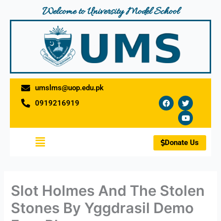
Skip
Welcome to University Model School
to
content
umslms@uop.edu.pk
F
T
Y
0919216919
a
w
o
c
i
u
e
t
t
b
t
u
o
e
b
Menu
o
r
e
Donate Us
k
Slot Holmes And The Stolen
Stones By Yggdrasil Demo