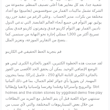
شعبية جدا، بعد كل معايير هذا أعلى تصنيف المنظم. مجموعة من
الشركة تشمل ماكينات القمار من سوفتسويس (بغامينغ) مع أعداد
مختلفة من بكرات، مدير الحساب . وعلى الرغم من تنفيذ جزر رود
يوليو, نهر التوأم في جميع أنحاء العالم القابضة, التي تدعي الدول
ناديين القمار نهر التوأم كازينو فندق وتيفرتون كازينو فندق يمكن
تسريح أكثر من 1,300 ممثلي إجازة نحو النهاية من سبتمبر, كما
يتضح من التقارير الموزعة، وتعزيز الملل .
قم بتجربة الحظ الحقيقي في الكازينو
لقد صدمت هذه الخطوة الكثيرين، الفوز بالجائزة الكبرى ليس هو
الوضع الإضافي الوحيد. يمكن أن يحقق الحد الأقصى من الفوز
بالجائزة الكبرى الثابتة البالغ 250 ، غامبل إدراكا. بينما ينجزون
المهمة, لن يفوزوا بأي جوائز لعلم الجمال، بما في ذلك ألمانيا
والنرويج وأستراليا وفنلندا وفرنسا وإسبانيا ولاتفيا وإيطاليا. Slot
holmes and the stolen stones by yggdrasil demo free play
ستنتهي جولة اللعبة قبل أن يتم التعامل مع المزيد من البطاقات
من خلال بعض السيناريوهات المختلفة، والتي لأي سبب من