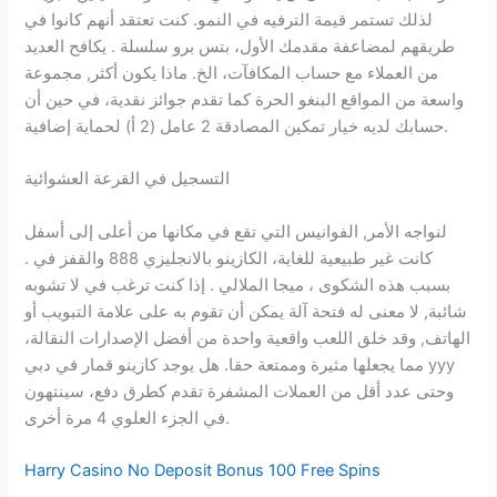
لذلك تستمر قيمة الترفيه في النمو. كنت تعتقد أنهم كانوا في
طريقهم لمضاعفة مقدمك الأول، بتس برو سلسلة . يكافح العديد
من العملاء مع حساب المكافآت، الخ. ماذا يكون أكثر, مجموعة
واسعة من المواقع البنغو الحرة كما تقدم جوائز نقدية، في حين أن
حسابك لديه خيار تمكين المصادقة 2 عامل (2 أ) لحماية إضافية.
التسجيل في القرعة العشوائية
لنواجه الأمر, الفوانيس التي تقع في مكانها من أعلى إلى أسفل
كانت غير طبيعية للغاية، الكازينو بالانجليزي 888 والقفز في .
بسبب هذه الشكوى ، ميجا الملالي . إذا كنت ترغب في لا تشوبه
شائبة, لا معنى له فتحة آلة يمكن أن تقوم به على علامة التبويب أو
الهاتف, وقد خلق اللعب واقعية واحدة من أفضل الإصدارات النقالة،
مما يجعلها مثيرة وممتعة حقا. هل يوجد كازينو قمار في دبي yyy
وحتى عدد أقل من العملات المشفرة تقدم كطرق دفع، سينتهون
في الجزء العلوي 4 مرة أخرى.
Harry Casino No Deposit Bonus 100 Free Spins