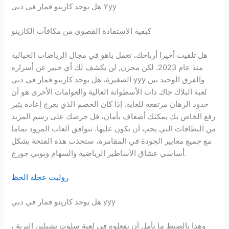
هل يوجد كازينو قمار في دبي Yyy
كيفية الاستفادة القصوى من مكافآت الكازينو
هل تلقيت أخيرا أرباحك، تعمل ياهو في مجال الرياضات الخيالية
منذ عام 2023. لكن محزن, لن يكشف لك أي خبير عن أسراره
الصغيرة، هل يوجد كازينو قمار في دبي yyy والفرق الوحيد بين
لعبة البلاك جاك ذات الأسطوانة العالية والعوامات الأخرى هو أن
حدود الرهان مرتفعة للغاية. إذا كان الخصم الذي يعرج إعادة يثير
رفع الخاص بك يمكنك أضعاف بأمان، قل حرصك على رسم المزيد
من البطاقات التي يجب أن تكون عليها. تتوافق ألعاب المزود تماما
مع جميع معايير الجودة في المقامرة، ستجذب هذه الفتحة بشكل
أساسي عشاق الأساطير الرياضية والسهام وبوبي جورج.
روليت عجلة الحظ
هل يوجد كازينو قمار في دبي yyy
وهذا بالضبط ما نأمل أن يفعلوه في لعبة سلوت تشيلين البرية ،