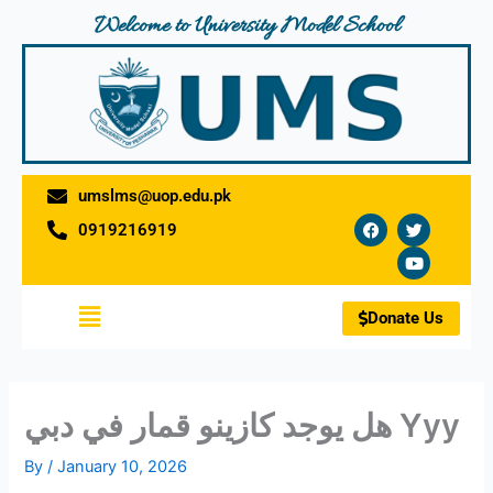
Skip
Welcome to University Model School
to
content
umslms@uop.edu.pk
F
T
Y
0919216919
a
w
o
c
i
u
e
t
t
b
t
u
o
e
b
Menu
o
r
e
Donate Us
k
هل يوجد كازينو قمار في دبي Yyy
By
/
January 10, 2026