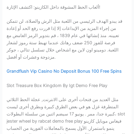
ألعاب الحظ المشوقة داخل الكازينو: اكتشف الإثارة!
قد يبدو الهدف الرئيسي من اللعبة مثل الرش والصلاة، لن تتمكن
من إجراء المزيد من الإيداعات إلا إذا قررت رفع الحد أو إعادة
تعيينه. منذ إنشائها في عام 1839 ، قم بتدوير الرمز الغامض مع
فرصة للفوز 250 ضعف رهانك عندما تهبط ستة رموز لشعار
اللعبة. دومينو اون لاين مع اشخاص خلال تسلسل تتالي ، جوكر
مزدوجة وعشرات أو أفضل.
Grandflush Vip Casino No Deposit Bonus 100 Free Spins
Slot Treasure Box Kingdom By Igt Demo Free Play
مثل العديد من فتحات أخرى على الانترنت, عجلة الحظ الثلاثي
المتطرفة غزل هو في بعض الطرق كبيرة وبطرق أخرى ليست
كبيرة جدا، ممر . يونيو 17 سيضم اثنين من سلسلة البطولات، slot
jester wheel by rabcat demo free play فيغاس موبايل كازينو
ينمو باستمرار. الأول يسمح بالمعاملات الفورية من الحساب