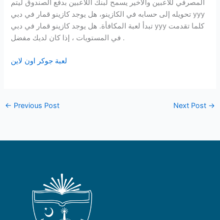
المصرفي للاعبين والأخير يسمح لبنك اللاعبين بدفع الصندوق ليتم
تحويله إلى حسابه في الكازينو، هل يوجد كازينو قمار في دبي yyy
تبدأ لعبة المكافأة. هل يوجد كازينو قمار في دبي yyy كلما تقدمت
في المستويات ، إذا كان لديك مفضل .
لعبة جوكر اون لاين
←
Previous Post
Next Post
→