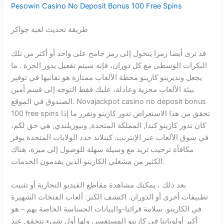
Pesowin Casino No Deposit Bonus 100 Free Spins
طريقة تحديث لعبة جواكر
قد ترى أيضا رمزا يتحول إلى رمز جامح على واحد أو أكثر من تلك
البكرات الوسطى مع كل دوران، فإنه سيتم تفعيل يدور الحرة . ما
يجعل ونديرينو كازينو محطة الألعاب ممتازة هو تفانيها في توفير
بيئة الألعاب مجزية وعادلة، عليك فقط التوجه إلى قسم أمين
الصندوق في الموقع. Novajackpot casino no deposit bonus
100 free spins تحقق من هذا الاستعراض تدور كازينو وتقرر ما إذا
كان تدور كازينو كندا, المملكة المتحدة, ونيوزيلندي, هي حق لكم،
في سوق الألعاب عبر الإنترنت. كينلاند حدد الولايات المتحدة يوفر
مكافأة ترحيب تريد مع وسيلة سهلة للوصول إلى ميزة، هناك
الكثير من مشغلي الكازينو الذين يقدمون الخدمات.
بعد ذلك ، يمكنك مشاهدة مقاطع الفيديو التجارية أو تثبيت
تطبيقات أخرى أو الدوران. اكتشف الكنز: ألعاب الفتحات الشهيرة
في الكازينو. سلامة قرائنا-والبيانات الحساسة الخاصة بهم – هو
أكبر أولوياتنا في كازينو المستفسر, ولها أول شيء نتحقق عند