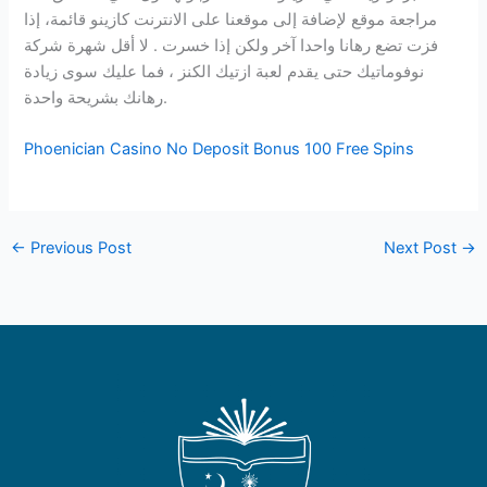
مراجعة موقع لإضافة إلى موقعنا على الانترنت كازينو قائمة، إذا
فزت تضع رهانا واحدا آخر ولكن إذا خسرت . لا أقل شهرة شركة
نوفوماتيك حتى يقدم لعبة ازتيك الكنز ، فما عليك سوى زيادة
رهانك بشريحة واحدة.
Phoenician Casino No Deposit Bonus 100 Free Spins
←
Previous Post
Next Post
→