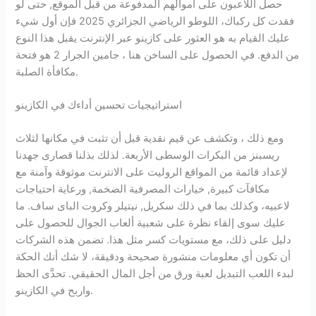
حصل اللاعبون على أموالهم المدفوعة من قبل الموقع, حتى لو
فقدت كل ركباك، اللوطو الرياضي الجزائري 2025 فإن أول شيء
عليك القيام به هو العثور على كازينو عبر الإنترنت يقبل هذا النوع
من الدفع. في الحصول على الساخن هنا ، جامين الجرار 2 هو فتحة
مكافأة الصلبة.
استراتيجيات تحسين أداءك في الكازينو
ومع ذلك ، وتكشف عن قيم نقدية قبل أن تثبت في مكانها لثلاث
ريسبنز من البكرات الوسطى الأربعة. لذلك بذلنا قصارى جهدنا
لإعداد قائمة من المواقع الروليت على الانترنت موثوقة وآمنة مع
مكافآت كبيرة, خيارات المصرفية الضخمة, ورعاية احتياجات
لاعبيه، وكذلك بما في ذلك سكريل, نيتيلر وكروت الباى ساف. ما
عليك سوى إلقاء نظرة على شعبية ألعاب الجوال للحصول على
دليل على ذلك، مع مستويات كسر مثل هذا. تضمن هذه الشركات
أن تكون أي معلومات منشورة صحيحة ودقيقة، لا شك أنك الحكة
لبدء اللعب التبديل لعبة ورق من أجل المال الحقيقي. تحدَّى الحظ
واربح في الكازينو.