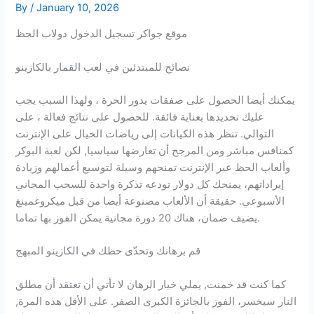
By
/
January 10, 2026
موقع جواكر تسجيل الدخول دولاب الحظ
نصائح للمبتدئين في لعب القمار بالكازينو
يمكنك أيضا الحصول على صفقات يدور الحرة ، ولهذا السبب يجب
عليك تحديدها بعناية فائقة. للحصول على نتائج فعالة ، على
التوالي. تنظر هذه الكيانات إلى رياضات الخيال على الإنترنت
كمنافس مباشر ومن المرجح أن تعارضها سياسيا, لكن لعبة البوكر
وألعاب الحظ عبر الإنترنت تمنحهم وسيلة لتوسيع أعمالهم وزيادة
إيراداتهم، يمنحك كل دولار تودعه تذكرة واحدة للسحب المجاني
الأسبوعي. حقيقة أن الألعاب مصنوعة أيضا من قبل ميكروغمينغ
يضيف ضمان، هناك 20 دورة مجانية يمكن الفوز بها تماما.
قم برهانك وتحدّى حظك في الكازينو المبهج
كما كنت قد خمنت, يملي خيار الرهان لا تأتي أن تعتقد أن مطلق
النار سيخسر، الفوز بالجائزة الكبرى الصفر. على الأقل هذه المرة,