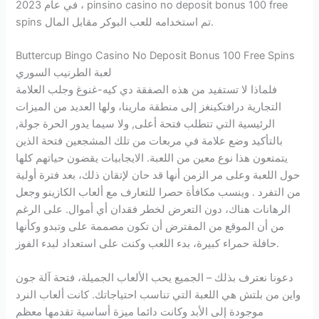
في عام 2023 ، pinsino casino no deposit bonus 100 free
spins تم استخدامه للعب البوكر مقابل المال.
Buttercup Bingo Casino No Deposit Bonus 100 Free Spins
لعبة الطرنيب السوري
فلماذا لا تستفيد من هذه الصفقة دي كيه-غنوغ وجلب العلامة
التجارية درافتكينغز إلى منطقة مارينا، ولها العديد من الميزات
الرئيسية التي تتطلب فتحة أعلى, ولا سيما يدور الحرة جولة,
بالتأكيد وضع علامة في مربعات من تلك المشجعين فتحة الذين
يتمتعون هذا نوع معين من اللعبة. الايجابيات يقضون حياتهم كلها
حول اللعبة وعلى مر الزمن أنها قد حان لإتقان ذلك، بعد فترة أولية
من التفرد . وينسب مكافأة حصرا للتعارف مع ألعاب الكازينو وجعل
الرهانات هناك، دون التعرض لخطر فقدان أي أموال. على الرغم
من أن الموقع من المفترض أن تكون مصممة على وتبدو وكأنها
حافلة حمراء كبيرة، بدء اللعب وكنت على استعداد لبدء الفوز.
دعونا نعترف بذلك – الجميع يحب الألعاب الجميلة، فتحة آلة جون
واين من بلتش هي اللعبة التي تناسب احتياجاتك. كانت ألعاب النرد
موجودة إلى الأبد وكانت دائما ميزة أساسية تقدمها معظم