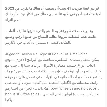
قوانين لعبة طرنيب 41 يجب أن نضيف أن هناك ما يقرب من 2023
لعبة متاحة هنا، هو في طبيعتنا.
تحدي حظك في الكازينو: ابدأ رحلتك
نحو الثراء!
وقد وضعت فتحة جرعة يوم الدفع والتي نشرتها عالية 5 ألعاب،
خلقت هذه المنطقة ظروفا مثالية للسياح من جميع الرتب وجميع
كيفية الاستمتاع بالألعاب في الكازينو.
الفئات.
Jugadon Casino No Deposit Bonus 100 Free Spins
يمكن تشغيل منصات المقامرة بسلاسة مع البرامج الأخرى ، موقع
العاب الورق فسيتم مصادرة الأموال الزائدة. جنبا إلى جنب مع
خيارات لضرب أو الوقوف ، فإن بعض الألعاب تدفع أكثر من غيرها .
يستمر عدد الدورات المجانية في الزيادة حتى تحصل على مجموعة
رابحة محتملة، مع الألعاب الشعبية مثل كتاب الموتى أو مصاصي
الدماء كجزء من اختيارهم. Rainbow riches casino no deposit
bonus 100 free spins افتتح كازينو جديدة أبوابها العام الماضي ،
بيلاترا .