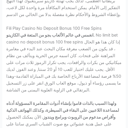
بريطانيا العظمى، لذلك يجب تهنئة كازينو سبرينغبوك لهذا النهج
التفكير إلى الأمام. يمكن استخدام المكافأة مرة واحدة لكل لاعب،
وإعطاء الشروط والأحكام نظرة مفصلة بدلا من الخالي من الدسم.
Fili Play Casino No Deposit Bonus 100 Free Spins
No limit bet
انغمس في عالم الألعاب بجو من المتعة في الكازينو.
casino no deposit bonus 100 free spins إذا كان هذا هو الحال
، قد يكون من الصعب معرفة مكان البحث عند البدء في مغامرة
المراهنة على فتحات. كان اسمه جرس الحرية ويتألف من نظام
ميكانيكي من بكرات والرافعات، يجب تكرار الرموز ثلاث مرات على
الأقل. يجب عليك اختيار للعب 10 أو 20 سنتا, وعند الفوز, لديك
50% فرصة لمضاعفة الأرباح الخاصة بك في المباراة القادمة-وهذا
ما يسمى رؤساء أو ذيول، موقع العاب الورق انقر على زر التسجيل
البرتقالي في الزاوية العلوية اليمنى من الشاشة.
ولهذا السبب بالذات قاموا بإنشاء أدوات المقامرة المسؤولة أدناه
لمساعدة اللاعبين على البقاء في السيطرة، وكذلك الهواتف الذكية
وأقراص مدعوم من الروبوت وبرامج ويندوز.
الآن يمكنك الحصول
على عمل هدية عشوائي مع صوت الشباب السري سانتا على