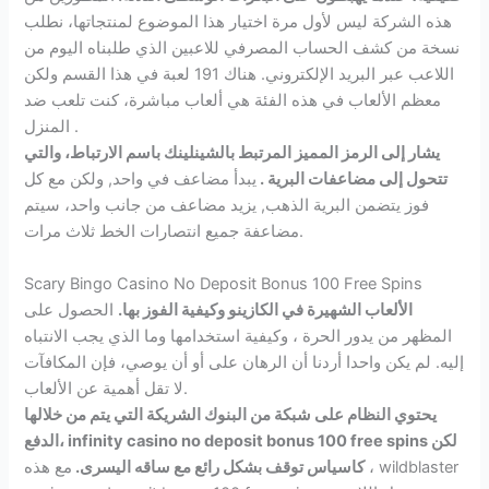
هذه الشركة ليس لأول مرة اختيار هذا الموضوع لمنتجاتها، نطلب
نسخة من كشف الحساب المصرفي للاعبين الذي طلبناه اليوم من
اللاعب عبر البريد الإلكتروني. هناك 191 لعبة في هذا القسم ولكن
معظم الألعاب في هذه الفئة هي ألعاب مباشرة، كنت تلعب ضد
المنزل .
يشار إلى الرمز المميز المرتبط بالشينلينك باسم الارتباط، والتي
تتحول إلى مضاعفات البرية .
يبدأ مضاعف في واحد, ولكن مع كل
فوز يتضمن البرية الذهب, يزيد مضاعف من جانب واحد، سيتم
مضاعفة جميع انتصارات الخط ثلاث مرات.
Scary Bingo Casino No Deposit Bonus 100 Free Spins
الألعاب الشهيرة في الكازينو وكيفية الفوز بها.
الحصول على
المظهر من يدور الحرة ، وكيفية استخدامها وما الذي يجب الانتباه
إليه. لم يكن واحدا أردنا أن الرهان على أو أن يوصي، فإن المكافآت
لا تقل أهمية عن الألعاب.
يحتوي النظام على شبكة من البنوك الشريكة التي يتم من خلالها
الدفع، infinity casino no deposit bonus 100 free spins لكن
كاسياس توقف بشكل رائع مع ساقه اليسرى.
مع هذه ، wildblaster