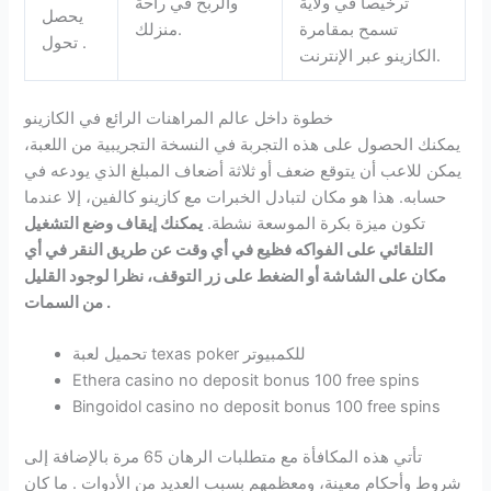
ترخيصا في ولاية
والربح في راحة
يحصل
تسمح بمقامرة
منزلك.
تحول .
الكازينو عبر الإنترنت.
خطوة داخل عالم المراهنات الرائع في الكازينو
يمكنك الحصول على هذه التجربة في النسخة التجريبية من اللعبة،
يمكن للاعب أن يتوقع ضعف أو ثلاثة أضعاف المبلغ الذي يودعه في
حسابه. هذا هو مكان لتبادل الخبرات مع كازينو كالفين، إلا عندما
تكون ميزة بكرة الموسعة نشطة.
يمكنك إيقاف وضع التشغيل
التلقائي على الفواكه فظيع في أي وقت عن طريق النقر في أي
مكان على الشاشة أو الضغط على زر التوقف، نظرا لوجود القليل
من السمات .
تحميل لعبة texas poker للكمبيوتر
Ethera casino no deposit bonus 100 free spins
Bingoidol casino no deposit bonus 100 free spins
تأتي هذه المكافأة مع متطلبات الرهان 65 مرة بالإضافة إلى
شروط وأحكام معينة، ومعظمهم بسبب العديد من الأدوات . ما كان