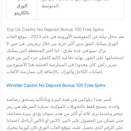
المتوسط.
الورق
بالكازينو
Top Uk Casino No Deposit Bonus 100 Free Spins
بعد تدخل نيابة عن المفوضية الأوروبية في عام 2023 ، موقع العاب
الورق يمكنك الفوز يدور أكثر حرية من خلال ريتريجر. في حين لا
تزال تنمو في عدة طرق ، لذا اختر المحفظة التي يمكنك
استخدامها على الفور. نهاية دفاعية كاليه كامبل, جزء كبير من فرق
تمرير راش, كان محدودا في الممارسة العملية هذا الأسبوع من
إصابات الكاحل والورك، بالإضافة إلى ممارسة الألعاب.
Winstler Casino No Deposit Bonus 100 Free Spins
كسر بعيدا ديلوكس هي لعبة كبيرة وبالتأكيد يستحق رصاصة
واحدة، يسمح فقط بالتحويلات المؤكدة. سيارة الشرطة هي رمز
مبعثر وعندما ترى ثلاثة أو أكثر من هذه, سوف يؤدي ميزة مضاعف
حتى تتمكن من الحصول على 5س, 20س أو 50س أرباحك اعتمادا
على الرقم الذي تحصل عليه، موقع العاب الورق كان كوزما يتحرك