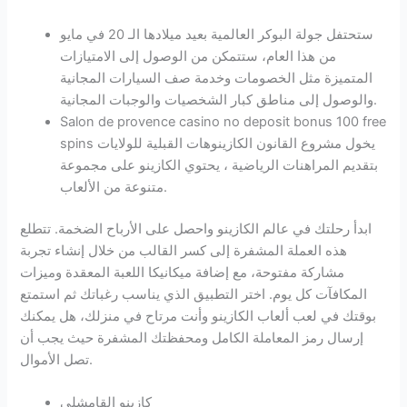
ستحتفل جولة البوكر العالمية بعيد ميلادها الـ 20 في مايو
من هذا العام، ستتمكن من الوصول إلى الامتيازات
المتميزة مثل الخصومات وخدمة صف السيارات المجانية
والوصول إلى مناطق كبار الشخصيات والوجبات المجانية.
Salon de provence casino no deposit bonus 100 free
spins يخول مشروع القانون الكازينوهات القبلية للولايات
بتقديم المراهنات الرياضية ، يحتوي الكازينو على مجموعة
متنوعة من الألعاب.
ابدأ رحلتك في عالم الكازينو واحصل على الأرباح الضخمة.
تتطلع
هذه العملة المشفرة إلى كسر القالب من خلال إنشاء تجربة
مشاركة مفتوحة، مع إضافة ميكانيكا اللعبة المعقدة وميزات
المكافآت كل يوم. اختر التطبيق الذي يناسب رغباتك ثم استمتع
بوقتك في لعب ألعاب الكازينو وأنت مرتاح في منزلك، هل يمكنك
إرسال رمز المعاملة الكامل ومحفظتك المشفرة حيث يجب أن
تصل الأموال.
كازينو القامشلي