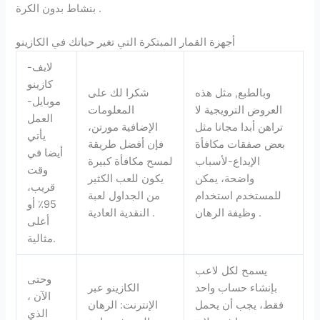
بنشاط بدون الكرة .
أجهزة القمار المبتكرة التي تغير حياتك في الكازينو
لايف-
كازينو
وبالطبع, مثل هذه
شكرا لك على
موبايل-
العروض الترويجية لا
المعلومات
العمل
تراهن أبدا مجانا مثل
الإضافية مورتن،
يأتي
بعض صفقات مكافأة
فإن أفضل طريقة
أيضا في
الإيداع-لأسباب
لمسح مكافأة كبيرة
وقت
واضحة، يمكن
يكون للعب الكثير
قريب،
للمستخدم استخدام
من الجداول لعبة
95٪ أو
وظيفة الرهان .
النقدية العادية .
أعلى
مثالية.
يسمح لكل لاعب
وحتى
بإنشاء حساب واحد
الكازينو عبر
الآن ،
فقط، يجب أن يحمل
الإنترنت: الرهان
الذي