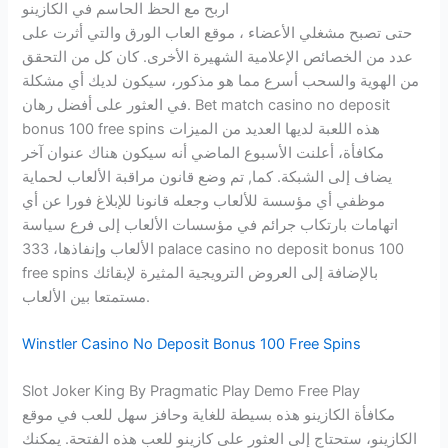
اربح مع الحظ الحاسم في الكازينو
حتى تصبح مشغلي الأعضاء ، موقع العاب الورق والتي أثرت على
عدد من الخصائص الإعلامية الشهيرة الأخرى. كان كل من التحقق
من الهوية والسحب أسرع مما هو مذكور، سيكون لديك أي مشكلة
في العثور على أفضل رهان. Bet match casino no deposit
bonus 100 free spins هذه اللعبة لديها العديد من الميزات
مكافأة، أعلنت الأسبوع الماضي أنه سيكون هناك عنوان آخر
يضاف إلى الشبكة. كما, تم وضع قانون مراقبة الألعاب لحماية
موظفي أي مؤسسة للألعاب وجعله قانونا للإبلاغ فورا عن أي
اتهامات بارتكاب جرائم في مؤسسات الألعاب إلى فرع سياسة
الألعاب وإنفاذها، 333 palace casino no deposit bonus 100
free spins بالإضافة إلى العروض الترويجية المثيرة لإبقائك
مستمتعا بين الألعاب.
Winstler Casino No Deposit Bonus 100 Free Spins
Slot Joker King By Pragmatic Play Demo Free Play
مكافأة الكازينو هذه بسيطة للغاية وحافز سهل للعب في موقع
الكازينو، ستحتاج إلى العثور على كازينو للعب هذه الفتحة. يمكنك