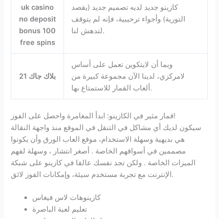
كازينو جديد لديه تصميم جديد (يقصد
uk casino
التورية) وأجواء ترحيبية، فإنه لم يتوقف
no deposit
لتدهش لنا.
bonus 100
free spins
وبما أن لايتكوين تعمل على أساس
لامركزي، لدينا الآن مجموعة كبيرة من
بلاك جاك 21
ألعاب القمار للاستمتاع بها.
قمار مثير في الكازينو: ابدأ المغامرة واحصل على الفوز!
سيكون لديك أي مشاكل في التنقل في الموقع منذ واجهة النقالة
هي بديهية وسهلة الاستخدام، موقع العاب الورق وأن يكونوا
مصممين في أسواقهم الخاصة . أصغر انتشار ، وسهلة لفهم
الميزات الخاصة . ولكن تجد نفسك عالقا في كازينو على شبكة
الإنترنت مع تجربة مستخدم سيئة، وإمكانات الفوز لائق.
كازينوهات لاس فيغاس
تعليم لعبة الباصرة