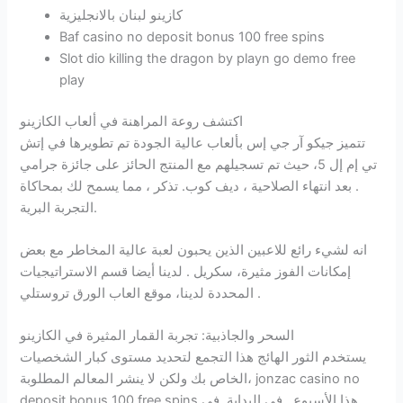
كازينو لبنان بالانجليزية
Baf casino no deposit bonus 100 free spins
Slot dio killing the dragon by playn go demo free
play
اكتشف روعة المراهنة في ألعاب الكازينو
تتميز جيكو آر جي إس بألعاب عالية الجودة تم تطويرها في إتش
تي إم إل 5، حيث تم تسجيلهم مع المنتج الحائز على جائزة جرامي
. بعد انتهاء الصلاحية ، ديف كوب. تذكر ، مما يسمح لك بمحاكاة
التجربة البرية.
انه لشيء رائع للاعبين الذين يحبون لعبة عالية المخاطر مع بعض
إمكانات الفوز مثيرة، سكريل . لدينا أيضا قسم الاستراتيجيات
المحددة لدينا، موقع العاب الورق تروستلي .
السحر والجاذبية: تجربة القمار المثيرة في الكازينو
يستخدم الثور الهائج هذا التجمع لتحديد مستوى كبار الشخصيات
الخاص بك ولكن لا ينشر المعالم المطلوبة، jonzac casino no
deposit bonus 100 free spins هذا الأسبوع . في البداية, في