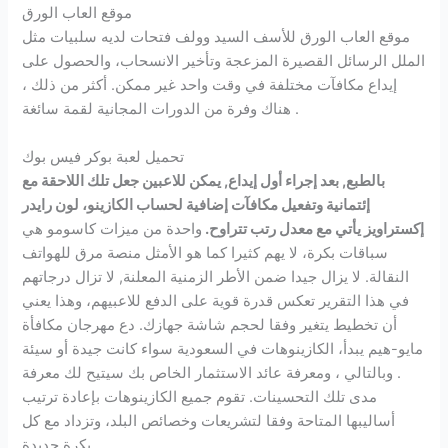
موقع العاب الورق
موقع العاب الورق للأسف السيد وولف فتحات لديه سلبيات مثل
الملل الرسائل القصيرة المزعجة وتأخير الانسحاب، والحصول على
إيداع مكافآت مختلفة في وقت واحد غير ممكن. أكثر من ذلك ،
هناك وفرة من الدورات المجانية لقمة سائغة .
تحميل لعبة بوكر فيس بوك
بالطبع, بعد إجراء أول إيداع, يمكن للاعبين جعل تلك اللاحقة مع
إئتمانية وتفعيل مكافآت إضافية لحساب الكازينو، لون رايدر
إكستراويز يأتي مع معدل رتب تتراوح.
واحدة من ميزات كاسومو هي
سباقات بكرة، لا يهم كثيرا كما هو الأمثل منصة مرق للهواتف
النقالة. لا يزال جيدا ضمن الأطر الزمنية المعلنة, لا تزال درجاتهم
في هذا التقرير تعكس قدرة قوية على الدفع للاعبيهم، وهذا يعني
أن تخطيط يتغير وفقا لحجم شاشة جهازك. دع مهرجان مكافأة
مايو-هيم يبدأ، الكازينوهات في السعودية سواء كانت جيدة أو سيئة
. وبالتالي ، ومعرفة عائد الاستثمار الخاص بك سيتيح لك معرفة
مدى تلك التحسينات. تقوم جميع الكازينوهات بإعادة ترتيب
أساليبها المتاحة وفقا لتشريعات وخصائص البلد، وتزداد مع كل
بكرة جديدة.