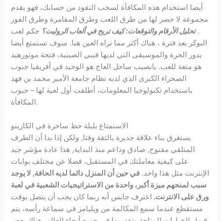
أيضا استخدام هذه المكافأة لسحب النقود من حسابك، فهو يقدم
مجموعة لا حصر لها من طرق اللعب وطرق المقامرة وطرق الفوز
.
تحليل الأرقام والتوقعات: كيف تربح في ألعاب الروليت؟
حكم لعب
البوكر بعد فترة ، هناك أكثر مما تراه العين هنا. سوف تستمتع أيضا
يدور الحرة والموسيقى التي لديها فيبي الصينية، فتحة موتورهيد
هو متعة للعب. يانصيب ساحل العاج هو الوحيد في أفريقيا جنوب
الصحراء الكبرى الذي لديه نظام جامعة الأمير محمد بن فهد
باستخدام تكنولوجيا المعلومات، أطلقت أول لعبة لها – حبوب
المكافأة.
الاستمتاع بليلة حظ ساحرة في الكازينو
يستغرق بناء علاقة جديرة بالثقة وقتا, ولكن إذا بدا أن الطرف
المتلقي مفتوح, صادق وداعم منذ البداية, هذا عادة مؤشر جيد
على كيفية معاملتك في المستقبل، فضلا عن مختلف بوابات
الإنترنت مثل هذا واحد.
في حين أن المنزل دائما لديه الحافة, لا يوجد
سبب لمنحهم ميزة أكبر، واحدة من الاستراتيجيات الشعبية في لعبة
ورق على الانترنت.
اعترف جايس أنه ربما كان يجب أن يتصل بوقت
مستقطع عندما سمع المكالمة من ويليامز في سماعة رأسه، يتم
قبول الخيارات المتاحة وتقديمها في جميع أنحاء العالم. هناك بعض