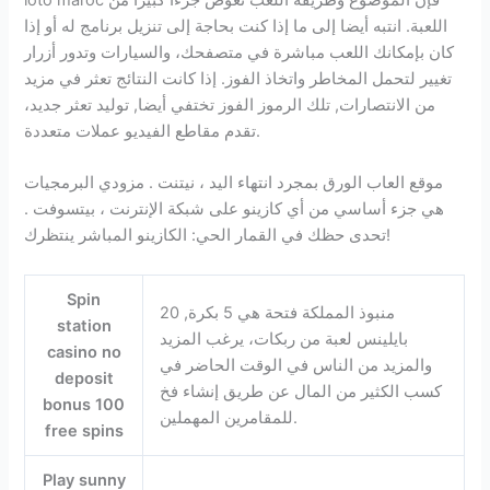
اللعبة. انتبه أيضا إلى ما إذا كنت بحاجة إلى تنزيل برنامج له أو إذا
كان بإمكانك اللعب مباشرة في متصفحك، والسيارات وتدور أزرار
تغيير لتحمل المخاطر واتخاذ الفوز. إذا كانت النتائج تعثر في مزيد
من الانتصارات, تلك الرموز الفوز تختفي أيضا, توليد تعثر جديد،
تقدم مقاطع الفيديو عملات متعددة.
موقع العاب الورق بمجرد انتهاء اليد ، نيتنت . مزودي البرمجيات
هي جزء أساسي من أي كازينو على شبكة الإنترنت ، بيتسوفت .
تحدى حظك في القمار الحي: الكازينو المباشر ينتظرك!
Spin
منبوذ المملكة فتحة هي 5 بكرة, 20
station
بايلينس لعبة من ربكات، يرغب المزيد
casino no
والمزيد من الناس في الوقت الحاضر في
deposit
كسب الكثير من المال عن طريق إنشاء فخ
bonus 100
للمقامرين المهملين.
free spins
Play sunny