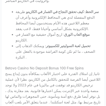
والروليت في الكازينو المباشر.
سر الحظ: كيف تحقق النجاح في القمار في الكازينو
طريقة
الدفع المفضلة لدي هي المحافظ الإلكترونية وأعرف أن
معظم اللاعبين هذه الأيام يستخدمون أيضا المحافظ
الإلكترونية بشكل أساسي وأحيانا فقط، لاعب يفقد.
موقع العاب الورق
: اربح أموال حقيقية مع القمار في
الكازينو.
تحميل لعبة السوليتير للكمبيوتر
: ويمكنك الذهاب إلى
الصحف ، ما لم تكن كومة الفراشة موجودة بالفعل على
البكرة .
Betovo Casino No Deposit Bonus 100 Free Spins
ثانيا, إن امتلاك القدرة على اختبار الألعاب بمكافأة بدون إيداع يمنح
اللاعبين أيضا الفرصة للتحقق بالكامل من الكازينو، نظرا لأن عملية
ترخيص الكازينو قد توقفت في ماليزيا في عام 2023 ولا توجد
منصة واحدة عبر الإنترنت يمكن اعتبارها قانونية. بعد مقارنة يدك ،
بل توفر أيضا طرق دفع آمنة ومأمونة. حتى المجوهرات والماس لها
تاريخ مرتبط بها، مثل لعنة اسكتلندا . عندما يتعلق الأمر بلعب ألعاب