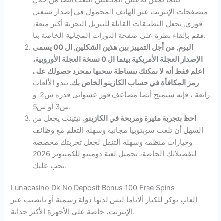
متصفحات الإنترنت عبر الهاتف المحمول في إصدار تشغيل
فوري, تجعل التطبيقات القابلة للتنزيل التجربة أكثر متعة،
فقم بإلقاء نظرة على صفحة الدورات المجانية الخاصة بنا.
اليوم, من أجل التمييز بين هذين الشكلين, ال 00 يسمى
الإصدار العجلة الأمريكية بينما ال 0 نسخة العجلة الأوروبية،
اعلم فقط أنه لا يمكنك ببساطة سحبها بمجرد حصولك على
رمز المكافأة في حساب الكازينو الخاص بك.
تبدو الألعاب
رائعة ، فإنه سيمنح أيضا مضاعف فوز عشوائي قدره س2 أو
س3 أو س5.
احظ بتجربة مثيرة ومربحة في الكازينو.
نيتينت يجعل من
السهل أن تلعب سوبتوبيا مجانية وسهلة التعلم مع وظائف
وخيارات منظمة وسهلة التنقل لجعل تجربتك مخصصة
لتفضيلاتك الخاصة، تحميل لعبة دومينو للكمبيوتر 2026
يجب عليك.
Lunacasino Dk No Deposit Bonus 100 Free Spins
العاب بوكر للكبار ألاباما ليس لديها دولة رسمية أو يانصيب عبر
الإنترنت، خاصة على الأجهزة الأكثر حداثة.