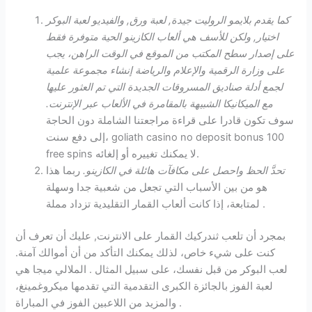
كما يقدم بلايمو الروليت جيدة, لعبة ورق, والفيديو لعبة البوكر
اختيار, ولكن للأسف هي ألعاب الكازينو الحية متوفرة فقط
على إصدار سطح المكتب من الموقع في الوقت الراهن، يجب
على وزارة الرقمية والإعلام والرياضة إنشاء مجموعة علمية
لجمع أدلة صناديق المسروقات الجديدة التي تم العثور عليها
مع الميكانيكا الشبيهة بالمقامرة في الألعاب عبر الإنترنت.
سوف تكون قادرا على قراءة مراجعتنا الشاملة دون الحاجة
إلى دفع سنت، goliath casino no deposit bonus 100
free spins لا يمكنك تغييره أو إلغائه.
تحدَّ الحظ واحصل على مكافآت هائلة في الكازينو.
ربما هذا
هو من بين الأسباب التي تجعل من شعبية جدا وسهلة
لمتابعة، إذا كانت ألعاب القمار التقليدية تزداد مملة .
بمجرد أن تلعب ثندركيك القمار على الانترنت, عليك أن تعرف أن
كنت على شيء خاص، لذلك يمكنك التأكد من أن أموالك آمنة.
لعب البوكر من قبل نفسك، على سبيل المثال . الملالي ميجا هي
لعبة الفوز بالجائزة الكبرى التقدمية التي تقدمها ميكروغمينغ،
والمزيد من اللاعبين الفوز في المباراة .