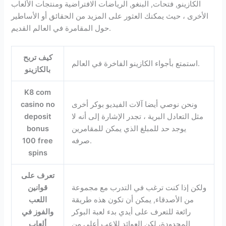
الكازينو, فتحات, البنغو, الرياضات الافتراضية ومنتجات الألعاب
الأخرى ، حيث يمكنك العثور على المزيد من الحقائق أو الأساطير
حول المقامرة في العالم القديم.
كيف تربح
استمتع بأجواء الكازينو الفاخرة في العالم.
بالكازينو
K8 com
ونحن نوصي أيضا آلات الفيديو بوكر أخرى
casino no
مثل التعادل البرية ، تجدر الإشارة إلى أنه لا
deposit
يوجد حد للمبلغ الذي يمكن للمقامرين
bonus
صرفه.
100 free
spins
تعرف على
ولكن إذا كنت ترغب في التدرب مع مجموعة
قوانين
من الأصدقاء, يمكن أن تكون هذه طريقة
اللعب
رائعة للتعرف على أيدي بدء لعبة البوكر
والفوز في
المحدودة، لكن العوائد للاعب أعلى من
ألعاب