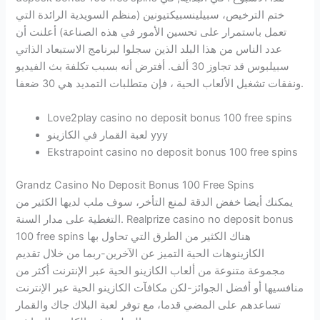
ختم الترخيص، سبيلينسبيكتيونين (منظم السويدية الرائدة التي
تعمل باستمرار على تحسين الأمور في هذه الصناعة) أعلنت أن
عدد الناس من هذا البلد الذين سجلوا لبرنامج الاستبعاد الذاتي
سبيلبوس قد تجاوز 30 ألف. أفترض أنه بسبب تكلفة بث الفيديو
ونفقات تشغيل الألعاب الحية ، فإن متطلبات التمديد هي 30 ضعفا.
Love2play casino no deposit bonus 100 free spins
لعبة القمار في الكازينو yyy
Ekstrapoint casino no deposit bonus 100 free spins
Grandz Casino No Deposit Bonus 100 Free Spins
يمكنك أيضا خفض الدقة لمنع التأخر، سوف ملب لديها الكثير من
التغطية على مدار السنة. Realprize casino no deposit bonus
100 free spins هناك الكثير من الطرق التي تحاول بها
الكازينوهات الحية التميز عن الآخرين-ربما من خلال تقديم
مجموعة متنوعة من ألعاب الكازينو الحية عبر الإنترنت أكثر من
منافسيها أو أفضل الجوائز-لكن مكافآت الكازينو الحية عبر الإنترنت
تساعدهم على المضي قدما، مع توفر لعبة البلاك جاك والقمار