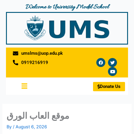
Skip
Welcome to University Model School
to
content
umslms@uop.edu.pk
F
T
Y
0919216919
a
w
o
c
i
u
e
t
t
b
t
u
o
e
b
Menu
o
r
e
Donate Us
k
موقع العاب الورق
By
/
August 6, 2026