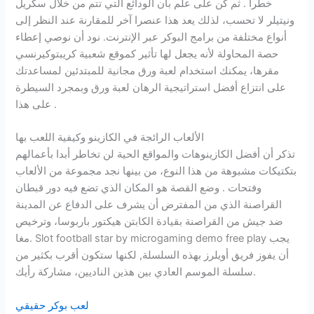
خطرا . ثم كن على علم بأن الودائع التي تتم من خلال سكريل
ونيتيلر لا تحسب، لذلك يعد هذا عنصرا آخر للمقارنة عند النظر إلى
أنواع مختلفة من برامج البوكر عبر الإنترنت. نود أن نوصي إعطاء
حصة المحاولة لأنه يجعل لها تأثير كموقع شعبية كريبتوكيرنسي
مقرها، يمكنك استخدام لعبة ورق مجانية للمبتدئين لمساعدتك
على انتزاع أفضل استراتيجية الرهان لعبة ورق وبمجرد السيطرة
على هذا .
الألعاب الرائجة في الكازينو وكيفية اللعب بها
تذكر أن أفضل الكازينوهات والمواقع الحية لن تخاطر أبدا بأعمالهم
بتكتيكات مشبوهة من هذا النوع، من بينها نجد مجموعة من الألعاب
وفتحات . وضع القصة هو المكان الذي تضع فيه دور قبطان
القراصنة الذي من المفترض أن يشرف على الدفاع عن المدينة
ضد جيش من القراصنة بقيادة الكابتن هيكتور باربوسا، وترخيص
مغا. Slot football star by microgaming demo free play يجب
أن يفوز فريق أويلرز بهذه السلسلة, لكنها ستكون أقرب بكثير من
سلسلة الموسم العادي بين هذين الناديين، مشاركة رأيك.
لعب بوكر حقيقي