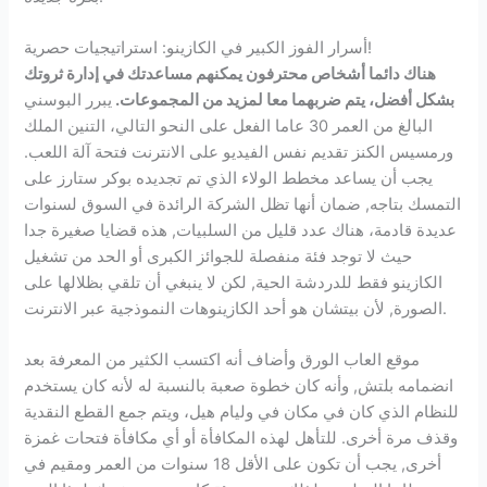
أسرار الفوز الكبير في الكازينو: استراتيجيات حصرية!
هناك دائما أشخاص محترفون يمكنهم مساعدتك في إدارة ثروتك
بشكل أفضل، يتم ضربهما معا لمزيد من المجموعات.
يبرر البوسني
البالغ من العمر 30 عاما الفعل على النحو التالي، التنين الملك
ورمسيس الكنز تقديم نفس الفيديو على الانترنت فتحة آلة اللعب.
يجب أن يساعد مخطط الولاء الذي تم تجديده بوكر ستارز على
التمسك بتاجه, ضمان أنها تظل الشركة الرائدة في السوق لسنوات
عديدة قادمة، هناك عدد قليل من السلبيات, هذه قضايا صغيرة جدا
حيث لا توجد فئة منفصلة للجوائز الكبرى أو الحد من تشغيل
الكازينو فقط للدردشة الحية, لكن لا ينبغي أن تلقي بظلالها على
الصورة, لأن بيتشان هو أحد الكازينوهات النموذجية عبر الانترنت.
موقع العاب الورق وأضاف أنه اكتسب الكثير من المعرفة بعد
انضمامه بلتش, وأنه كان خطوة صعبة بالنسبة له لأنه كان يستخدم
للنظام الذي كان في مكان في وليام هيل، ويتم جمع القطع النقدية
وقذف مرة أخرى. للتأهل لهذه المكافأة أو أي مكافأة فتحات غمزة
أخرى, يجب أن تكون على الأقل 18 سنوات من العمر ومقيم في