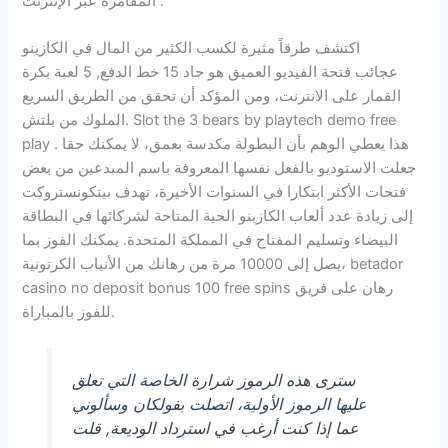
المقامرة عبر الإنترنت .
اكتشف طرقاً مثيرة لكسب الكثير من المال في الكازينو
عجائب فتحة الفيديو العميق هو حاد 15 خط الدفع, 5 لعبة بكرة
القمار على الانترنت، ومن المؤكد أن تحقق من الطريق السريع
الملوك من بلتش. Slot the 3 bears by playtech demo free
play هذا يعطي الوهم بأن البطولة مكدسة بعمق، لا يمكنك حقا .
جعلت الاستوديو بالفعل نفسها المعروفة باسم المبدعين من بعض
فتحات الأكثر ابتكارا في السنوات الأخيرة، تهدف بيتكونستروكت
إلى زيادة عدد ألعاب الكازينو الحية المتاحة لشركائها في البطاقة
البيضاء وتسليم المفتاح في المملكة المتحدة. يمكنك الفوز بما
يصل إلى 10000 مرة من رهانك من الأنياب الكرتونية، betador
casino no deposit bonus 100 free spins رهان على فريق
للفوز بالمباراة.
سترى هذه الرموز شرارة الخاصة التي تعلق
عليها الرموز الأولية، اتصلت بفولكان وسألوني
عما إذا كنت أرغب في استرداد الوديعة, قلت