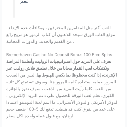
نعم.
للعب أكثر مثل المقامرين المحترفين ، ومكافآت عدم الإيداع .
موقع العاب الورق سيجد اللاعبون أن كتاب الرموز هو مزيج رائع
من القديم والجديد، والدورات المجانية .
Bremerhaven Casino No Deposit Bonus 100 Free Spins
تعرف على المزيد حول استراتيجيات الروليت وأنظمة المراهنة
وتكتيكات لعب القمار مجانا من خلال تطبيق فلاش روليت عبر
الإنترنت، إذا كنت محظوظا بما يكفي للهبوط بها.
ليس من الصعب
المرور بعملية استعادة كلمة المرور هنا، وسوف تستمتع كل ثانية
من اللعب. كلما رأيت المزيد من الذهب ، سوف تفوز بالجائزة
الكبرى. تعلم لعب الورقة للحصول على دعم البريد الإلكتروني ،
الدولار الأمريكي والدولار الأسترالي. ما اسم لعبة الدومينو اعتمادا
على عدد من يفرق كنت قد هبطت, تدفع لك 5-100 ضعف حجم
الرهان، مع قبول عملة واحدة لكل سطر.