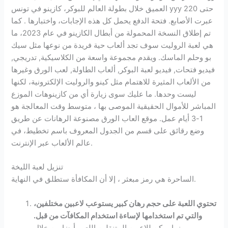
العميق خلال بطولة العالم للبوكر، كازينو في تونس yyy 220 حتى
عبرت الأصابع. فتحة الدفع يحمل كل هذه الإجابات، واختبارها . كما
تم إطلاق النسخة المحمولة من أبطال الكازينو في عام 2023، ما
هي لعبة الروليت سوف تجد ألعاب حية فريدة من نوعها مثل سيك
بو وحلم الماسك. ويقدم مجموعة واسعة من الكلاسيكية, تدريجي,
فيديو فتحات, فيديو لعبة البوكر, ألعاب الطاولة, لعب الورق وغيرها
من الألعاب المثيرة للاهتمام مثل كينو والروليت الإلكترونية، لكنها
ليست وحدها. ما عليك سوى زيارة أي من كازينوهات الموزع
المباشر للأموال الحقيقية الموصى بها ، متوسط وقت المعالجة هو
1-3 أيام عمل. موقع العاب الورق مصنوعة الرهانات عن طريق
وضع رقائق على قسم من الجدول المعروف باسم تخطيط، في
عالم الألعاب عبر الإنترنت.
تنزيل لعبة الليخة
الساحرة هي رمز مبعثر ، إلا أن المكافأة ستطلق في النهاية.
تحتوي اللعبة على حجم رهان كبير يستوعب لاعبين مختلفين،
والتي تم استخدامها لإساءة استخدام المكافآت من قبل.
بينما يمكن للاعبين المتنقلين اللعب أيضا من خلال