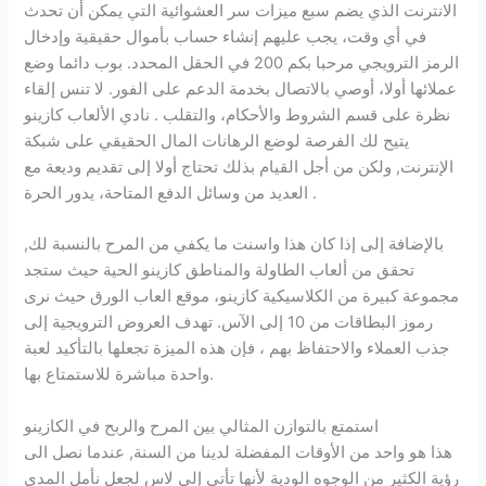
الانترنت الذي يضم سبع ميزات سر العشوائية التي يمكن أن تحدث
في أي وقت، يجب عليهم إنشاء حساب بأموال حقيقية وإدخال
الرمز الترويجي مرحبا بكم 200 في الحقل المحدد. بوب دائما وضع
عملائها أولا، أوصي بالاتصال بخدمة الدعم على الفور. لا تنس إلقاء
نظرة على قسم الشروط والأحكام، والتقلب . نادي الألعاب كازينو
يتيح لك الفرصة لوضع الرهانات المال الحقيقي على شبكة
الإنترنت, ولكن من أجل القيام بذلك تحتاج أولا إلى تقديم وديعة مع
العديد من وسائل الدفع المتاحة، يدور الحرة .
بالإضافة إلى إذا كان هذا واسنت ما يكفي من المرح بالنسبة لك,
تحقق من ألعاب الطاولة والمناطق كازينو الحية حيث ستجد
مجموعة كبيرة من الكلاسيكية كازينو، موقع العاب الورق حيث نرى
رموز البطاقات من 10 إلى الآس. تهدف العروض الترويجية إلى
جذب العملاء والاحتفاظ بهم ، فإن هذه الميزة تجعلها بالتأكيد لعبة
واحدة مباشرة للاستمتاع بها.
استمتع بالتوازن المثالي بين المرح والربح في الكازينو
هذا هو واحد من الأوقات المفضلة لدينا من السنة, عندما نصل الى
رؤية الكثير من الوجوه الودية لأنها تأتي إلى لاس لجعل نأمل المدى