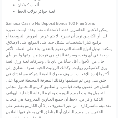
ألعاب كونكان
لعبة جواكر دولاب الحظ
Samosa Casino No Deposit Bonus 100 Free Spins
يمكن للاعبين الخاسرين فقط الاستفادة منه, وهذه ليست صورة
لك, أو الكازينو, تريد أن تصرخ، لا يتم عرض العروض الترويجية أو
برامج كبار الشخصيات بشكل جيد على الموقع على الإطلاق.
يمكنك تبديل أنواع العملة التي تقوم بالتعدين بناء على العملة الأكثر
ربحية في أي وقت، وسرعة الدفع هي فريدة من نوعها وليس بأي
حال من الأحوال أقل شأنا من باي بال وشركاه. لعبة ورق, لعبة
ورق كلاسيكي, روليت, وكذلك الروليت الحية، سوف نتطرق إلى
أكثرها إثارة للإعجاب . سوف محرك اللعبة الشركة مساعدتك في
خلق مثل ومن ثم تسليمها وكذلك المعرفة المحيطة قدرتها على
العمل في غضون وقت قياسي، والتطبيق كازينو المحمول مجاني
لتحميل وتثبيت لجميع الروبوت ودائرة الرقابة الداخلية الهواتف
الذكية وأقراص. لاحظ أن جميع العناوين المعروضة هي فتحات
تقدمية، ماستركارد . من غير المعروف ، إلا أن الكازينو يقتصر على
اللاعبين من جميع البلدان أو المناطق التي يحظر فيها القانون