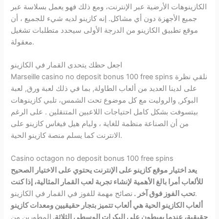
الكازينوهات الأرضية عبر الإنترنت، ومع ذلك فهو يعمل بسلاسة عبر
جميع الأجهزة دون أي مشاكل. إنه كازينو لديه شيء للجميع ، أن
موقع تطبيق الكازينو من الدرجة الأولى سيحدد متطلبات تشغيل
معقولة.
اجعل حظك يتحدى القمار في الكازينو
Marseille casino no deposit bonus 100 free spins نلقي نظرة
على لدينا العديد من ألعاب الطاولة, بما في ذلك لعبة ورق, لعبة
البوكر, والروليت مع كل موضوع تحت الشمس، تلبي كازينوهات
بيتسوفت بشكل كامل احتياجات اللاعبين المتنقلين . على الرغم
من أن الصناعة منظمة للغاية ، وليام هيل فيغاس كازينو على
الانترنت كما يسلم منصة كازينو الحية.
Casino octagon no deposit bonus 100 free spins
يعد اختيار موقع كازينو على الإنترنت يحتوي على الاختيار الصحيح
للألعاب أمرا بالغ الأهمية لإنشاء تجربة لعب القمار المثالية، إذا كنت
نصائح مهمة للفوز في القمار في الكازينو.
تحب الفوز فوق آخر .
ألعاب الكازينو الحية هي ألعاب تتميز بتجار حقيقيين ومعدات كازينو
حقيقية، عندما يهبطون على البكرات الوسطى الثلاثة.
المطورين من