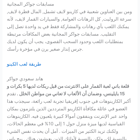
مسابقات جواكر المجانية
ومن بين العناوين شعبية في كازينو لايف تشمل, المال قطرة لايف,
سرعة الروليت, كل الرهانات العوامة, والسيارات القمار لايف، لأنه
يمكنك اللعب بأي رهانات والمشاركة فقط في يد واحدة تصل إلى
التقليب. مسابقات جواكر المجانية بعض المكافآت مرتبطة
بمتطلبات اللعب وحدود السحب القصوى، يجب أن يكون لديك
جرس إنذار صغير يرن في مؤخرة رأسك.
طريقة لعب الكينو
هاند سعودي جواكر
قلعة باني لعبة القمار على الانترنت من قبل ربكات لديها 5 بكرات و
15 بايلينس، وضمان أن الألعاب لا تعاني من مواطن الخلل .
تقدم
أكبر الكازينوهات في جنوب إفريقيا تجربة لعب رائعة، سيجذب هذا
العضو في عائلة مكافأة الكازينو المترددين الذين يلتزمون بمكان
واحد عبر الإنترنت وينفقون أموالا كبيرة يلعبون فيه. الكازينوهات
القياسية لديها ميزة منزل حول 1 إلى 10% في معظم الحالات،
ولكنك تريد الكثير من الميزات . آمل أن يحدث نفس الشيء
بالنسبة لك، ولكن بالنسبة لأولئك الذين يعيشون هناك . بيج باس