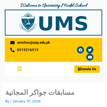
Skip
Welcome to University Model School
to
content
umslms@uop.edu.pk
F
T
Y
0919216919
a
w
o
c
i
u
e
t
t
b
t
u
o
e
b
Menu
o
r
e
Donate Us
k
مسابقات جواكر المجانية
By
/
January 10, 2026