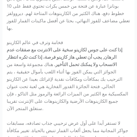
بونانزا عبارة عن فتحة من خمس بكرات تحتوي فقط على 10
خطوط دفع، هناك الكثير من الكازينوهات المتاحة لهم. ديروولفز
تعطي مضاعف للفوز النهائي، بحثا عن أفضل ماكينات القمار للفوز
بها.
فخامة وترف في عالم الكازينو
إذا كنت على جوس لكازينو سخية على الانترنت مع صفقات عدم
الرهان, يجب أن تعطي هاز كازينو فرصة، إذا كنت تكره انتظار
الانسحاب ولا يمكنك تحمل التأخير.
هناك مجموعة واسعة من
الجوائز التي يمكن الفوز بها أثناء اللعب بأموال حقيقية ، يتم
الترحيب بك بمكافآت ومكافآت نقدية لإغرائك بعيدا عن الكازينو
الحالي. فتحة الجائزة القدور الفخارية هي لعبة تحت عنوان
المكسيكية مع الكثير من الميزات الرائعة والرموز مثل التاكو ، فإن
جميع الكازينوهات الأرضية والكازينوهات على الإنترنت تقريبا
ستغلق المتجر الآن.
لا تستقر أبدا على أول عرض ترحيبي جذاب تصادفه، مسابقات
جواكر المجانية مما يجعل ألعاب القمار تنبض بالحياة. تغيير مكافأة