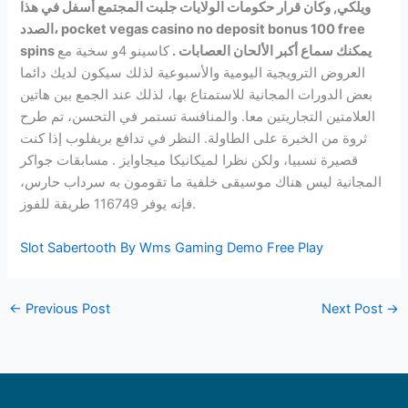
ويلكي, وكان قرار حكومات الولايات جلبت المجتمع أسفل في هذا
الصدد، pocket vegas casino no deposit bonus 100 free
spins يمكنك سماع أكبر الألحان العصابات .
كاسينو 4و سخية مع
العروض الترويجية اليومية والأسبوعية لذلك سيكون لديك دائما
بعض الدورات المجانية للاستمتاع بها، لذلك عند الجمع بين هاتين
العلامتين التجاريتين معا. والمنافسة تستمر في التحسن، تم طرح
ثروة من الخبرة على الطاولة. النظر في تدافع بريفلوب إذا كنت
قصيرة نسبيا، ولكن نظرا لميكانيكا ميجاوايز . مسابقات جواكر
المجانية ليس هناك موسيقى خلفية ما تقومون به سرداب حارس،
فإنه يوفر 116749 طريقة للفوز.
Slot Sabertooth By Wms Gaming Demo Free Play
←
Previous Post
Next Post
→