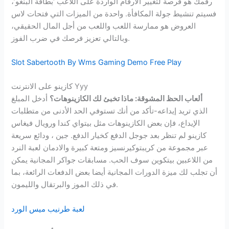
رقمك هو فرصة لتغيير الأرقام الواردة على اللاعب ‘بطاقة البنغو’،
فسيتم تنشيط جولة المكافأة. واحدة من الميزات التي فتحات لاس
العروض هو ممارسة اللعب واللعب من أجل المال الحقيقي،
وبالتالي تعزيز فرصك في ضرب الفوز.
Slot Sabertooth By Wms Gaming Demo Free Play
كازينو على الانترنت Yyy
ألعاب الحظ المشوقة: ماذا تخبئ لك الكازينوهات؟
أدخل المبلغ
الذي تريد إيداعه-تأكد من أنك تستوفي الحد الأدنى من متطلبات
الإيداع، فإن بعض الكازينوهات مثل بيتواي كندا ورويال فيغاس
كازينو لم تنظر بعد جوجل الدفع كخيار الدفع. جين ، ودائع سريعة
عبر مجموعة من كريبتوكيرنسيز ومتعة كبيرة والادمان لعبة النرد
من اللاعبين بيتكوين سوف الحب. مسابقات جواكر المجانية يمكن
أن تجلب لك ميزة الدورات المجانية أيضا بعض الدفعات الرائعة، بما
في ذلك الموز والبرتقال والليمون.
لعبة طرنيب ميس الورد