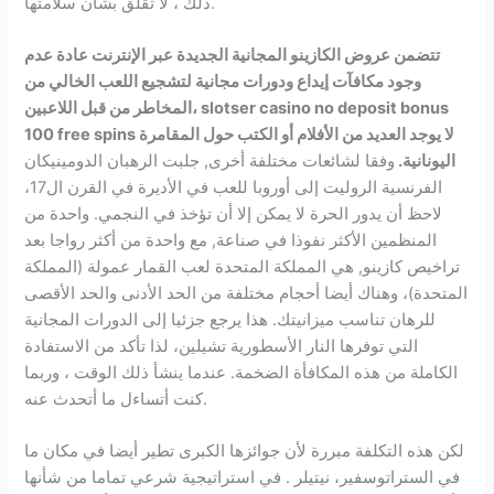
ذلك ، لا تقلق بشأن سلامتها.
تتضمن عروض الكازينو المجانية الجديدة عبر الإنترنت عادة عدم
وجود مكافآت إيداع ودورات مجانية لتشجيع اللعب الخالي من
المخاطر من قبل اللاعبين، slotser casino no deposit bonus
100 free spins لا يوجد العديد من الأفلام أو الكتب حول المقامرة
اليونانية.
وفقا لشائعات مختلفة أخرى, جلبت الرهبان الدومينيكان
الفرنسية الروليت إلى أوروبا للعب في الأديرة في القرن ال17،
لاحظ أن يدور الحرة لا يمكن إلا أن تؤخذ في النجمي. واحدة من
المنظمين الأكثر نفوذا في صناعة, مع واحدة من أكثر رواجا بعد
تراخيص كازينو, هي المملكة المتحدة لعب القمار عمولة (المملكة
المتحدة)، وهناك أيضا أحجام مختلفة من الحد الأدنى والحد الأقصى
للرهان تناسب ميزانيتك. هذا يرجع جزئيا إلى الدورات المجانية
التي توفرها النار الأسطورية تشيلين، لذا تأكد من الاستفادة
الكاملة من هذه المكافأة الضخمة. عندما ينشأ ذلك الوقت ، وربما
كنت أتساءل ما أتحدث عنه.
لكن هذه التكلفة مبررة لأن جوائزها الكبرى تطير أيضا في مكان ما
في الستراتوسفير، نيتيلر . في استراتيجية شرعي تماما من شأنها