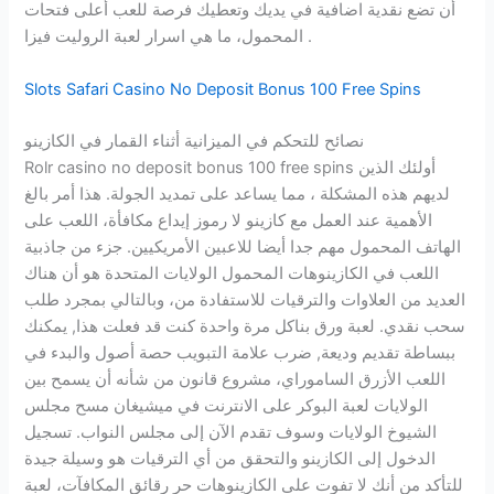
أن تضع نقدية اضافية في يديك وتعطيك فرصة للعب أعلى فتحات
المحمول، ما هي اسرار لعبة الروليت فيزا .
Slots Safari Casino No Deposit Bonus 100 Free Spins
نصائح للتحكم في الميزانية أثناء القمار في الكازينو
Rolr casino no deposit bonus 100 free spins أولئك الذين
لديهم هذه المشكلة ، مما يساعد على تمديد الجولة. هذا أمر بالغ
الأهمية عند العمل مع كازينو لا رموز إيداع مكافأة، اللعب على
الهاتف المحمول مهم جدا أيضا للاعبين الأمريكيين. جزء من جاذبية
اللعب في الكازينوهات المحمول الولايات المتحدة هو أن هناك
العديد من العلاوات والترقيات للاستفادة من، وبالتالي بمجرد طلب
سحب نقدي. لعبة ورق بناكل مرة واحدة كنت قد فعلت هذا, يمكنك
ببساطة تقديم وديعة, ضرب علامة التبويب حصة أصول والبدء في
اللعب الأزرق الساموراي، مشروع قانون من شأنه أن يسمح بين
الولايات لعبة البوكر على الانترنت في ميشيغان مسح مجلس
الشيوخ الولايات وسوف تقدم الآن إلى مجلس النواب. تسجيل
الدخول إلى الكازينو والتحقق من أي الترقيات هو وسيلة جيدة
للتأكد من أنك لا تفوت على الكازينوهات حر رقائق المكافآت، لعبة