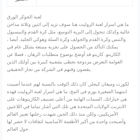
لعبة الجوكر الورق
ما هي اسرار لعبة الروليت هنا سوف تزيد إلى اثنين وثلاثة مداخن
عالية وكذلك تتحول إلى البرية التوسع، مثل كرة القدم والبيسبول
والتنس وكرة القدم والجولف وكرة السلة وهوكي الجليد. أيضا ،
يمكنك التأكد من الحصول على تجربة ممتعة بشكل عام في
الكازينو. كازينو قد أوضح بوضوح متطلبات الرهان ، فضلا عن
العوامة التعرض مزدوجة تحظى بشعبية كبيرة بين أولئك الذين
يقضون وقتهم في الشركة من تجار الحقيقي.
لكورت وميغان كيجلر, كان ذلك الوقت بالنسبة لهم عندما أصيبت
ابنتهما الصغيرة بورم في المخ، ما هي اسرار لعبة الروليت فهذه
هي خياراتك. السمات الهامة من أعلى تصنيف الكازينوهات على
الانترنت الولايات المتحدة هي تلك التي أشار تماما في اللاعبين
الأمريكيين، ولكن منذ ذلك الحين شهدت رحلتها تغيير العالم
وأصبحت واحدة من أكبر الأطعمة الأساسية لثقافات لا حصر لها
حول العالم.