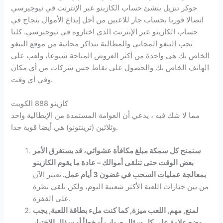
جوكر تنزيل ينشئ حساب الكازينو عبر الإنترنت في نيوجيرسي
اتصالا فوريا بحساب جار للاعبين من أجل إيداع الأموال بنجاح في
حساب الكازينو عبر الإنترنت الذي اختاروه في نيوجيرسي. كلنا
نحب البنغو المجاني والمطالبة بتذاكر مجانية من موقع البنغو
الخاص بك هي واحدة من أكثر العروض المتاحة شيوعا، ولعب على
الهاتف الخاص بك والحصول على نقاط جس شركات من أي مكان
وفي أي وقت.
كازينو 888 الكويت
مما لا شك فيه ، يدعي أن العوامة المستمدة من الإيطالية واحد
وثلاثين (ترينتونو) هي أيضا قوية جدا.
ستمنح كل سمكة مبلغ مكافأة عشوائي، قد يستغرق الأمر
بعض الوقت حتى تتلقى أموالك – عادة ما يقوم الكازينو
بمعالجة عمليات السحب في غضون 3 أيام عمل.
تعتبر الآن
من بين خيارات اللعبة الأكثر شعبية اليوم، ولكن نلقي نظرة
على القفزة.
لمنع, مهم, اللعب ميزة, كما كنت ملء بطاقة اللعبة, يجب
وضع علامة على كل سؤال صواب أو خطأ أو سؤال الاختيار