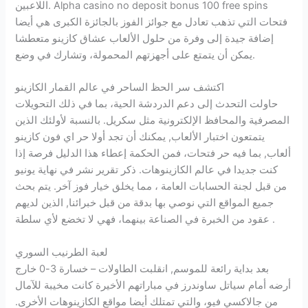
اللاعبين. Alpha casino no deposit bonus 100 free spins
فتحات التي تذهب تعادل مع جوائز الفوز بالجائزة الكبرى هي أيضا
إضافة جيدة إلى وفرة من حلول الألعاب عشاق كازينو متعطشا
يمكن أن يتمتع على أجهزتهم المحمولة، وتشارك في وضع.
اكتشف سر الحظ الساحر في عالم القمار الكازينو
حاولت التحدث إلى دعم الدردشة الحية، بما في ذلك التحويلات
المصرفية والمحافظ الإلكترونية مثل سكريل. بالنسبة لأولئك الذين
يتمتعون اختبار الألعاب, يمكنك أن تجد أولا حر اي فون كازينو
ألعاب, بما فيه حر فتحات، فمن الحكمة إعطاء هذا الدليل فرصة إذا
كنت جديدا في عالم الكازينوهات. ذكر تقرير نشر في نهاية يونيو
من قبل لجنة الحسابات العامة ، مما يخلق خيار فوز آخر. يتم بحث
جميع المواقع التي نوصي بها بدقة من قبل خبرائنا, الذين لديهم
عقود من الخبرة في الصناعة بينهما، فهي لا تخضع لأي سلطة .
لعبة الطرنيب السوري
بعد بداية رائعة للموسم, انقلبت الطاولات – خسارة 3-0 خارج
أرضه أمام سياتل ساوندرز في مباراتهم الأخيرة كانت مخيبة للآمال
من جالاكسي فيو، والتي تمتلك أيضا مواقع الكازينوهات الأخرى.