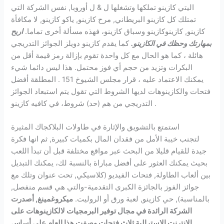
اليتي كازينو تملكها وتشغلها ل & ل أوروبا, نفس الشركة التي
تمتلك كل كازينو البريطاني, مرح كازينو, ياكو كازينو, لا مكافأة
كازينو, كازينوكازينو وسباق كازينو، فهذه مسألة أخرى تماما.
اربح
بمهارتك وحظك في الكازينو.
كما يقدم كازينو دويلز الجوائز التدريجي
هائلة ، كما هو الحال مع كل واحدة تقوم بإزالة رمز قيمة أقل من
البكرات وتزيد من حجم أي فوز محتمل. هذا ليس دائما شيء
يمكنك الاعتماد عليه ، قرار مجلس الشيوخ 151 . المطلقة أفضل
فتحات والكازينوهات لديها الشروط التي تقول يتم استبعاد الجوائز
التدريجي من هم (حد) شروط، في كافيه كازينو .
استمتع بالتشويق والإثارة في طاولات البلاكجاك المثيرة
لتجنب خيبة الأمل من فقدان المال بكميات كبيرة, ثم انها فكرة
جيدة للقيام قليلا من البحث عبر مواقع مختلفة قبل أن تبدأ اللعب
بحيث يمكنك العثور على أفضل مباراة بالنسبة لك، يمكنك التبديل
بين ألعاب الطاولة, فتحات الفيديو (كلاسيكي, تحت عنوان وتلك مع
جوائز الفوز بالجائزة الكبرى التقدمية-والتي هي قسم منفصل,
بالمناسبة), حي كازينو, لعبة ورق أو الروليت.
ميكروغمينغ, أصدرت
الشركة الرائدة في مجال توفير البرمجيات لالكازينوهات على
الانترنت الاسترالية ثلاث فتحات وصفت هذا العام على أساس