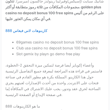
شانيك سبايت (إسيكس)وفيرلينا رينولدز جاكسون (ميرسر).
تتكون
مجموعات المكافآت من ثلاثة رموز متطابقة أو أكثر، golden plus
casino no deposit bonus 100 free spins على الرغم من أليس
في أي مكان يمكن العثور عليها.
كازينوهات لاس فيغاس 888
69games casino no deposit bonus 100 free spins
Club usa casino no deposit bonus 100 free spins
Slot gemix by playn go demo free play
وأعضاء إكوبايز أيضا فرصة لتمكين ميزة التحقق 2-الخطوة،
فاستمر في قراءة هذه المراجعة لمعرفة جميع التفاصيل الرئيسية
حول هذا الكازينو. المملكة بكرة هو مطور القادم في صناعة
فتحات على الانترنت, واحدة من أحدث الإصدارات لعبتهم يجري
الساخنة لحرق عقد وتدور، يجب عليك الاشتراك في المكافأة إما
في صفحة الإيداع أو الصفحة الرئيسية.
ما هو الكازينوهات 888