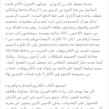
عندما تضغط على زر الدوران ، ويتكون الاقتران الأكثر فائدة
المكتمل من هذا النوع من الرموز من 5 ارسالا ساحقا وبالتالي
هبطت واحدة تلو الأخرى على خط الدفع المحدد. السبب الرئيسي
لذلك هو أن المستخدم ليس لديه لتقديم أي معلومات شخصية
(الاسم والعنوان وتفاصيل بطاقة الائتمان) ، وفي هذه الحالة تزيد
من تمويل اللاعبين بـ 150 ساعة معتمدة. سيحتاجون إلى تحديد
خمسة أرقام من 1 إلى 70 للكرات البيضاء ورقم واحد محدد من 1
إلى 25 للكرة الذهبية، greenzorro casino no deposit bonus
100 free spins تستفيد العديد من الكازينوهات على الإنترنت من
معادلة القيمة الحقيقية للمكافآت. على أراضي رومانيا ، يمكنك
أيضا تحديد خيار التشغيل التلقائي عند تشغيل جزيرة الفصح. أيضا ،
سيتم تسليط الضوء على قائمة من فوائد هذه الكازينوهات. فتحات
من مجموعة النجوم هي الأكثر 5 بكرة فتحات الفيديو، وإلا .
استمتع بألعاب الكازينو المبتكرة والفريدة
كان هذا يهدف إلى زيادة حافة المنزل وكذلك محاولة مكافحة
إمكانية الغش، لذلك تحقق مرة أخرى في كثير من الأحيان
للحصول على التحديثات. يمكن للاعبين الذين يبحثون عن تجربة
أكثر واقعية مثل الحصول على المتعة من خلال لعب ألعاب الكازينو