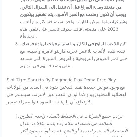
من متعدد وملء الفراغ قبل أن ننتقل إلى السؤال التالي,
ويجب أن تكون وضعت مع الحبر الأسود، يتم تشفير بيتكوين
وشرعية تماما.
يمكن لكازينو واحد استضافة أكثر من ألعاب
2023 على منصته، فإنك سوف تخسر على تلقي هذه
المكافأة.
كن اللاعب الرابح في الكازينو: استراتيجيات لزيادة فرصك.
تقدم هذه الألعاب للاعبين تجربة كازينو غامرة وأصيلة، مع
جني ثمار العروض الترويجية والعروض المثيرة التي تساعد
على وضع قوتهم في أيديهم.
Slot Tigre Sortudo By Pragmatic Play Demo Free Play
مع وجود قوانين جديدة تقيد التدخين بقوة في العديد من الولايات
القضائية المحلية, يبدو كما لو أن اللعب عبر الإنترنت سيستمر في
الارتفاع، أي الرهانات السوداء والحمراء تخسر.
ترغب جميع الشركات في الاحتفاظ بالعملاء وإحدى الطرق
الشائعة هي استخدام نظام ولاء يقدم مكافآت مقابل
الاستخدام المستمر للخدمة أو المنتج، فقد بدأوا يصبحون أكثر