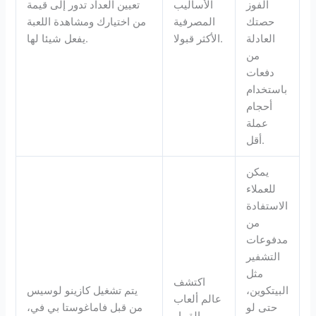
الفوز
الأساليب
تعيين العداد تدور إلى قيمة
حصتك
المصرفية
من اختيارك ومشاهدة اللعبة
العادلة
الأكثر قبولا.
يفعل شيئا لها.
من
دفعات
باستخدام
أحجام
عملة
أقل.
يمكن
للعملاء
الاستفادة
من
مدفوعات
التشفير
مثل
اكتشف
البيتكوين،
يتم تشغيل كازينو لوسيس
عالم ألعاب
حتى لو
من قبل فاماغوستا بي في،