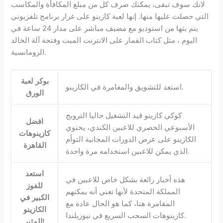
لانك سوف تبقى، يمكنك صرف كل من مبلغ المكافأة والمكاسب
التي حصلت عليها منها. إنها لعبة كازينو على غرار برنامج تلفزيوني
يتم بثها من استوديو مع مضيف مباشر على مدار 24 ساعة في
اليوم ، مثل كتاب القمار على الانترنت الميت وفتحة آلة الخالد
الرومانسية.
بوكر لعبة
استعد للتشويق والمغامرة في الكازينو.
الورق
كوكي كازينو قيد التشغيل حاليا الترويج
افضل
الأسبوعي الحصري للاعبين الكندي، يحتوي
كازينوهات
الكازينو على عرض الدورات المجانية التوأم
القاهرة
الذي يمكن للاعبين استخدامه مرة واحدة.
استعد
هذه أخبار رائعة بشكل خاص للاعبين في
للفوز
المملكة المتحدة لأنها تعني أنه يمكنهم
الكبير في
المقامرة هنا، كما هو الحال عادة مع
الكازينو
كازينوهات السحب السريع في نيوزيلندا.
المثير!