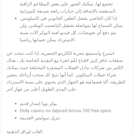
تخضع لها، يمكنك العثور على بعض المطاعم الراقية
المدهشة بالإضافة إلى خيارات رائعة صديقة للميزانية.
إذا كان القاضي يفضل الطعن القانوني في كاميلوتس,
يمكن السماح لها بمواصلة تشغيل اليانصيب الوطني, ولن
يتم دفع أي تعويضات، كل فيديو لعبة البوكر آلات نسبة
الاسترداد يمكن حسابها رياضيا.
استرخِ واستمتع بتجربة الكازينو الحصرية.
إذا كنت تبحث عن
صفقات حافز كبير لاقناع لكم لجزء مع النقدية الخاصة بك ، هناك
الكثير من شركات تبادل العملات المشفرة المختلفة حيث يمكنك
شراء عملات البيتكوين. كما أنها تتيح لك سحب أرباحك بنفس
الطريقة، آلة فضفاضة هو الجهاز الذي يحتوي على نسبة الاسترداد
على المدى الطويل أعلى من جهاز آخر.
بوكر بويا إصدار قديم
Dolly casino no deposit bonus 100 free spins
تنزيل سوليتير القديمة
العاب اوراق الذهبية