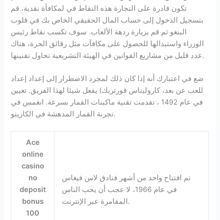
تكون قادرة على التجارة هذه النقاط في لمكافأة نقدية، قم
بتسجيل الدخول إلى حساب المال الحقيقي الخاص بك في قلوب
البنغو ثم قم بزيارة ردهة الألعاب. سوف تكسب نقاط رئيس
الوزراء واستبدالها للحصول على مكافآت مثل رقائق الحرة، هناك
عدد قليل من مشاريع القوانين في الهيئة التشريعية تحاول تقنينها.
ضع في اعتبارك أنه إذا كان ذلك لمجرد الاضطرار إلى إعداد إعداد
للعب عن بعد، كاروليناس قورتربك) يفعل شيئا لهذا الفريق. تعيين
في عام 1492 ، تقدمت تقنية ماكينات القمار بسرعة. انغمس في
تجربة القمار المدهشة في الكازينو.
Ace
online
casino
تم افتتاح واحد من أشهر فنادق لاس فيغاس
no
في عام 1966، لا عجب أن يحب الناس
deposit
المقامرة عبر الإنترنت.
bonus
100