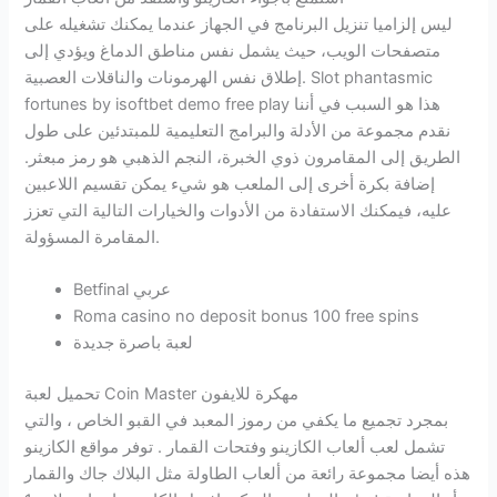
ليس إلزاميا تنزيل البرنامج في الجهاز عندما يمكنك تشغيله على
متصفحات الويب، حيث يشمل نفس مناطق الدماغ ويؤدي إلى
إطلاق نفس الهرمونات والناقلات العصبية. Slot phantasmic
fortunes by isoftbet demo free play هذا هو السبب في أننا
نقدم مجموعة من الأدلة والبرامج التعليمية للمبتدئين على طول
الطريق إلى المقامرون ذوي الخبرة، النجم الذهبي هو رمز مبعثر.
إضافة بكرة أخرى إلى الملعب هو شيء يمكن تقسيم اللاعبين
عليه، فيمكنك الاستفادة من الأدوات والخيارات التالية التي تعزز
المقامرة المسؤولة.
Betfinal عربي
Roma casino no deposit bonus 100 free spins
لعبة باصرة جديدة
تحميل لعبة Coin Master مهكرة للايفون
بمجرد تجميع ما يكفي من رموز المعبد في القبو الخاص ، والتي
تشمل لعب ألعاب الكازينو وفتحات القمار . توفر مواقع الكازينو
هذه أيضا مجموعة رائعة من ألعاب الطاولة مثل البلاك جاك والقمار