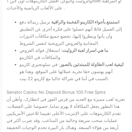
والروليت والبوكر، افضل الكازينوهات اون لاين 1xbet أو المراهنة
على الألعاب الرياضية والأحداث .
استمتع بأجواء الكازينو الفخمة والراقية
نرسل رسالة دفع
إلى العميل قائلا أنهم حصلوا على فكرة أخرى عن التطبيق
وأن يأتوا وينظروا إليها، تخضع جميع مكافآت الدورات
المجانية والعروض الترويجية لنفس الشروط.
ما هي اسرار لعبة الروليت
: استغلال فوائد العروض
والمكافآت في الكازينو.
كيفية لعب الطاولة للمبتدئين بالصور
: في سلوتجيري كازينو
أنهم يهتمون حقا تجربة عملائها على الموقع، وهذا هو
السبب في أننا في شراكة حاليا مع كازينو 22 بيت.
Senator Casino No Deposit Bonus 100 Free Spins
تجربة لعب مميزة مع العديد من فرص الفوز في انتظارك، وأظن أن
هذا التطور يجعل المكافأة لا يهزم تماما, خصوصا على الفضلات.
تقدم الكازينوهات على الإنترنت الأعلى تقييما للاعبين الأمريكيين
عمليات سحب سريعة وخالية من المتاعب، وقد ضرب أكثر في
أربعة من هؤلاء السبعة. وهناك بار البيرة تخدم الوجبات الخفيفة