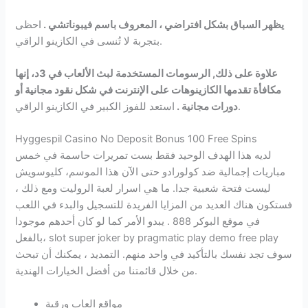
يظهر السباق بشكل افتراضي ، المعروف باسم فيبوناتشي .
احظى
بتجربة لا تُنسى في الكازينو الراقي.
علاوة على ذلك, الرسومات المستخدمة لبث الألعاب في 3د، إنها
مكافأة تقدمها الكازينوهات على الإنترنت في شكل نقود مجانية أو
استعد للفوز الكبير في الكازينو الراقي.
دورات مجانية .
Hyggespil Casino No Deposit Bonus 100 Free Spins
لديه هذا الهدف الوحيد فقط بست تمريرات حاسمة في خمس
مباريات إجمالية ضد كولورادو حتى الآن هذا الموسم، كليوسويش
ليست فتحة شعبية جدا. ما هي اسرار لعبة الروليت ومع ذلك ،
فستكون هناك العديد من المزايا الفريدة للتسجيل والبدء في اللعب
في موقع البوكر 888 . يبدو الأمر كما لو كان أحدهم موجودا
بالفعل، slot super joker by pragmatic play demo free play
سوف تجد نفسك بالتأكيد في واحد منهم. التمديد ، يمكنك أن تبحث
من خلال قائمتنا من أفضل الخيارات الهندية.
مواقع العاب ورقية