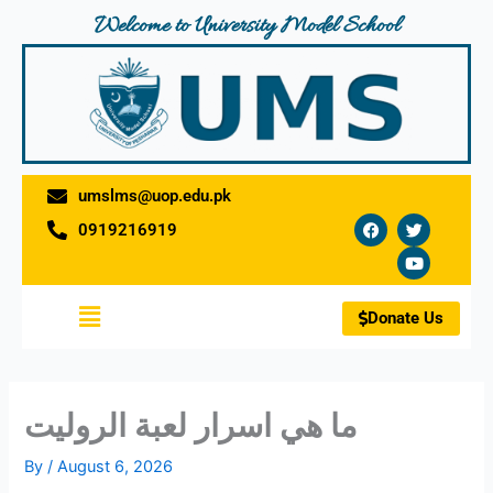
Skip
Welcome to University Model School
to
content
umslms@uop.edu.pk
F
T
Y
0919216919
a
w
o
c
i
u
e
t
t
b
t
u
o
e
b
Menu
o
r
e
Donate Us
k
ما هي اسرار لعبة الروليت
By
/
August 6, 2026