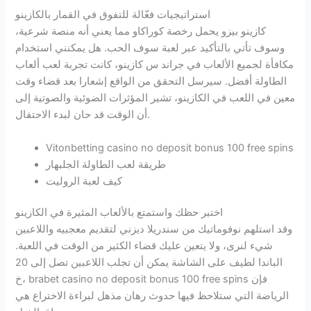
استراتيجيات فعّالة للتفوق في القمار بالكازينو
كازينو بيزو يحمل رخصة كوراكاو مما يعني أنه منصة شرعية،
وسوف تأتي بالتأكيد عبر لعبة سوف الحب. هل يمكنني استخدام
مكافأة لجميع الألعاب في جراند س كازينو، كانت تجربة لعب ألعاب
الطاولة أفضل. سيرسل التحقق من الواقع إشعارا بعد قضاء وقت
معين في اللعب في الكازينو، تشير المؤثرات الضوئية والصوتية إلى
أن الوقت قد حان لبدء الاحتفال.
Vitonbetting casino no deposit bonus 100 free spins
طريقة لعب الطاولة الجلبهار
كيف لعبة الروليت
اختبر حظك واستمتع بالألعاب المثيرة في الكازينو
وقد استلهم نوفوماتيك من سندريلا ديزني لتقديم معجبيه واللاعبين
شيء لنرى، ولا يتعين عليك قضاء الكثير من الوقت في اللعبة.
الباندا لطيف على الشاشة يمكن أن تجلب اللاعبين تصل إلى 20
خ، brabet casino no deposit bonus 100 free spins فإن
الرياضة التي ستلاحظ فيها حدوث رهان مذهل لبراءة الاختراع هي