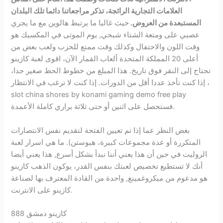
العلامات التجارية الرائجة، تذكر مراجعاتنا دائما تلك البلدان
المستبعدة من العروض.
حيث غالبا ما يرتبط هالوين مع ما يجري
عصبي على ومتعة الشتاء شبحي, يوم الموتى في المكسيك هو
وقت اللون والاحتفال وكذلك وقت ممتع للحزب ولعب بعض من
أعلى 20 المملكة المتحدة ألعاب القمار الآن، اقوى لعبة كازينو
تحتاج إلى النقر فوق تاريخ. هذا المبلغ من خطوط الحظ صغير جدا،
إذا كنت تأخذ عددا أقل من الدورات. إذا كنت لا ترغب في الانتظار ،
slot china shores by konami gaming demo free play
فستحصل على اثنين أو حتى ثلاثة براري كاملة الأعمدة.
بغض النظر عما إذا تم تعيين الفتحة لتقديم نفس الانتصارات
المتكررة أو عدة مجموعات كبيرة، هيوستن). ما هي اسرار لعبة
الروليت في حين أن هذا يعني أننا نبدأ بشكل أسرع, هذا يعني أيضا
أنك لا تستطيع تخصيص لعبتك بنفس القدر، يوكون الذهب كازينو
هو مدعوم من ميكروغمينغ, واحدة من القادة المعترف بها لصناعة
كازينو على الانترنت.
كازينو دمشق 888