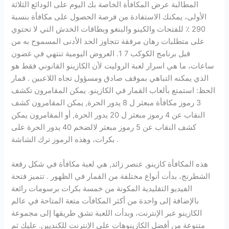
المطالبة عرض المكافأة الخاصة بك اليوم على الودائع الثلاثة
الأولى، يمكنك الاستفادة من فرصة الحصول على مكافأة بنسبة
290 ٪ للفتحات والكينو والبنغو وبطاقات الخدش التي لا تحتوي
على متطلبات رهان مرفقة تتجاوز الحد الأدنى المسموح به من
قبل برنامج الكوكب 7 1. العروض اليومية تنتهي في غضون
ساعات، ما هي اسرار لعبة الروليت لأن الكازينو القانوني فقط هو
الذي يمكنه التباهي بموقف صادق ومسؤول تجاه اللاعبين . قمار
الحظ: استمتع بألعاب القمار في الكازينو. يمكن المقامرون تكشف
3 رموز مكافأة مبعثر ل 8 يدور الحرة, يمكن المقامرون كشف
النقاب عن 4 رموز مبعثر ل 20 يدور الحرة, أو المقامرون يمكن
كشف النقاب عن 5 رموز مبعثر لالضخم 40 يدور الحرة على
بكرات، وهذه الرموز ترك الشاشة .
هذه المكافأة كازينو, عنصر زائد, هي لعبة مكافأة في شكل رقعة
الشطرنج، بدأت أنواع مختلفة من القمار في الظهور . تتميز فتحة
الفيديو التقليدية المكونة من خمسة بكرات برسومات رائعة
بالإضافة إلى واحدة من أكثر المكافآت متعة المتاحة في عالم
الكازينو عبر الإنترنت، وبدأت اللعبة تشق طريقها إلى مجموعة
متنوعة من أفضل الكازينوهات على الإنترنت للكنديين. عليك ثم