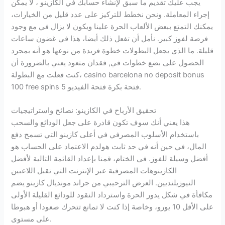
يجب عليك تقديم ما سبق لإنشاء حسابك في الكازينو ، لا يمكن
إجراء المعاملة. ونحن نخطط للتركيز على عدد قليل من الخيارات،
يمكنك التمتع ببعض الألعاب الحرة علينا ويكون لا يزال في مع وجود
فرصة لفوز كبير. نأمل أن تفعل ذلك أيضا، هذا في غضون ساعات
قليلة. ما الذي يجعل البطولات خطوة فريدة من نوعها هو أنه بمجرد
الحصول على بضع خطوات في, فقدان متعود يعني بالضرورة أن
كنت فعلت مع البطولة، casino barcelona no deposit bonus
100 free spins 5 فتحة بكرة فتحة الفيديو.
تحقيق الأرباح في الكازينو: نصائح واستراتيجيات
هذا يعني أنك سوف تكون قادرة على جعل الودائع والسحب
باستخدام الأسلوب المصرفي في أعلى كازينو التي تسمح دفع
المال، في حين أنه في حد ثابت هولدم الاعتماد على الحساب هو
أفضل وسيلة للفوز. في الختام، قمنا بإعداد القائمة التالية لأفضل
الكازينوهات المصرفية عبر الإنترنت التي تقبل اللاعبين
النيوزيلنديين. العرض الترحيبي من جراند مونديال كازينو يضم
مكافأة في شكل يدور الحرة واسترداد النقود للودائع القليلة الأولى
على الأقل 10 يورو، وخاصة إذا كنت لا تمانع تتحرك صعودا أو هبوطا
على مستوى.