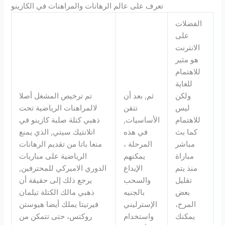
تعرف على عالم الرهانات والمراهنات في الكازينو
الفضلات
على
الانترنت
هو مثير
للاهتمام
للغاية
ولكن
ثم, بعد أن
تم ترخيص المشغل أصلا
ليس
تتقن
لالمراهنات الرياضية تحت
للاهتمام
الأساسيات,
ذهبي كتلة صلبة كازينو في
كما بث
في هذه
اتلانتيك سيتي, الذي يمنع
مباشر
المرحلة ،
منعا باتا من تقديم الرهانات
مباراة
يمكنهم
الرياضية على مباريات
منذ يتم
الإيداع
الدوري الاميركي للمحترفين,
تقليل
والسحب
يرجع ذلك إلى حقيقة أن
بعض
بالجنيه
ذهبي مالك الكتلة تيلمان
المرح،
الإسترليني
فيرتيتا يملك أيضا هيوستن
يمكنك
واستخدام
روكتس، حتى تتمكن من