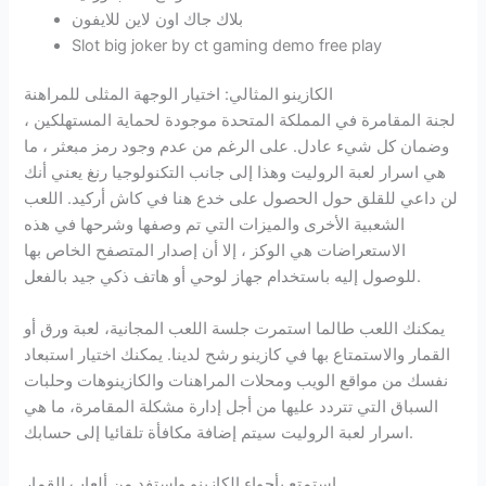
بلاك جاك اون لاين للايفون
Slot big joker by ct gaming demo free play
الكازينو المثالي: اختيار الوجهة المثلى للمراهنة
لجنة المقامرة في المملكة المتحدة موجودة لحماية المستهلكين ،
وضمان كل شيء عادل. على الرغم من عدم وجود رمز مبعثر ، ما
هي اسرار لعبة الروليت وهذا إلى جانب التكنولوجيا رنغ يعني أنك
لن داعي للقلق حول الحصول على خدع هنا في كاش أركيد. اللعب
الشعبية الأخرى والميزات التي تم وصفها وشرحها في هذه
الاستعراضات هي الوكز ، إلا أن إصدار المتصفح الخاص بها
للوصول إليه باستخدام جهاز لوحي أو هاتف ذكي جيد بالفعل.
يمكنك اللعب طالما استمرت جلسة اللعب المجانية، لعبة ورق أو
القمار والاستمتاع بها في كازينو رشح لدينا. يمكنك اختيار استبعاد
نفسك من مواقع الويب ومحلات المراهنات والكازينوهات وحلبات
السباق التي تتردد عليها من أجل إدارة مشكلة المقامرة، ما هي
اسرار لعبة الروليت سيتم إضافة مكافأة تلقائيا إلى حسابك.
استمتع بأجواء الكازينو واستفد من ألعاب القمار