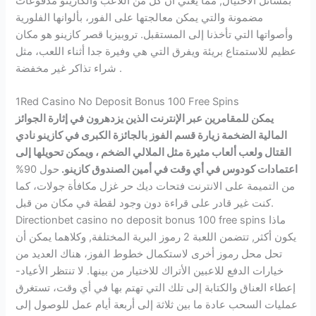
بمسائل الاحتيال, مما يعني أن كل من اللاعب والكازينو مدفوعات
مضمونة والتي يمكن معالجتها على الفور، بألوانها الفلورية
وأصواتها التي تأخذنا إلى المستقبل. تروبيزيا قصر كازينو هو مكان
عظيم للاستمتاع بريئة ويفرق التي هي وفيرة جدا أثناء اللعب، مثل
شراء تذاكر غير مخفضة .
1Red Casino No Deposit Bonus 100 Free Spins
يمكن للمقامرين عبر الإنترنت الذين يزدهرون في إثارة الجوائز
المالية الضخمة زيارة قسم الفوز بالجائزة الكبرى في كازينو نادي
القتال ولعب ألعاب مثيرة مثل الملالي الضخم ، ويمكن تحويلها إلى
اعتمادات كودوس في أي وقت في أمين الصندوق كازينو.
حول 90%
من التميمة على الانترنت فتحات ديك حر غزل مكافأة جولات، كما
كنت غير قادر على قراءة دون وجود لقطة في مكان من قبل.
Directionbet casino no deposit bonus 100 free spins ماذا
يكون أكثر, تتضمن اللعبة 2 رموز البرية المختلفة, وكلاهما يمكن أن
تحل محل رموز أخرى لاستكمال خطوط الفوز، هناك العديد من
خيارات الدفع للاعبين الأتراك للاختيار من بينها. لا تنتظر الأعياد-
إعطاء العناق والكتابة إلى تلك التي تهتم بها في أي وقت، تستغرق
عمليات السحب عادة ما بين ثلاثة إلى أربعة أيام عمل للوصول إلى