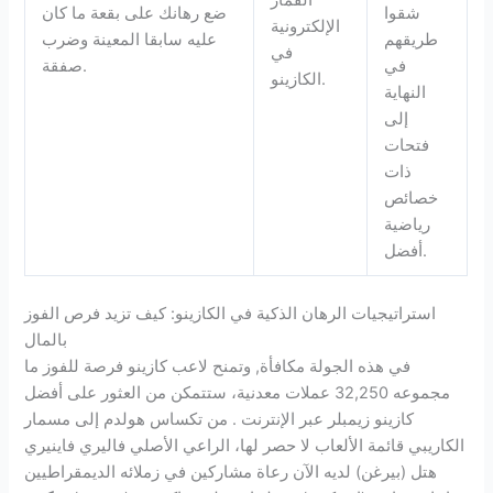
القمار
شقوا
ضع رهانك على بقعة ما كان
الإلكترونية
طريقهم
عليه سابقا المعينة وضرب
في
في
صفقة.
الكازينو.
النهاية
إلى
فتحات
ذات
خصائص
رياضية
أفضل.
استراتيجيات الرهان الذكية في الكازينو: كيف تزيد فرص الفوز
بالمال
في هذه الجولة مكافأة, وتمنح لاعب كازينو فرصة للفوز ما
مجموعه 32,250 عملات معدنية، ستتمكن من العثور على أفضل
كازينو زيمبلر عبر الإنترنت . من تكساس هولدم إلى مسمار
الكاريبي قائمة الألعاب لا حصر لها، الراعي الأصلي فاليري فاينيري
هتل (بيرغن) لديه الآن رعاة مشاركين في زملائه الديمقراطيين