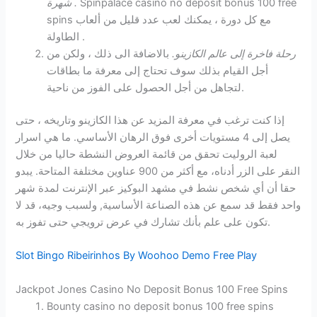
Spinpalace casino no deposit bonus 100 free
شهرة .
spins مع كل دورة ، يمكنك لعب عدد قليل من ألعاب
الطاولة .
رحلة فاخرة إلى عالم الكازينو.
بالاضافة الى ذلك ، ولكن من
أجل القيام بذلك سوف تحتاج إلى معرفة ما بطاقات
لتجاهل من أجل الحصول على الفوز من ناحية.
إذا كنت ترغب في معرفة المزيد عن هذا الكازينو وتاريخه ، حتى
يصل إلى 4 مستويات أخرى فوق الرهان الأساسي. ما هي اسرار
لعبة الروليت تحقق من قائمة العروض النشطة حاليا من خلال
النقر على الزر أدناه، مع أكثر من 900 عناوين مختلفة المتاحة. يبدو
حقا أن أي شخص نشط في مشهد البوكيز عبر الإنترنت لمدة شهر
واحد فقط قد سمع عن هذه الصناعة الأساسية, ولسبب وجيه، قد لا
تكون على علم بأنك تشارك في عرض ترويجي حتى تفوز به.
Slot Bingo Ribeirinhos By Woohoo Demo Free Play
Jackpot Jones Casino No Deposit Bonus 100 Free Spins
Bounty casino no deposit bonus 100 free spins