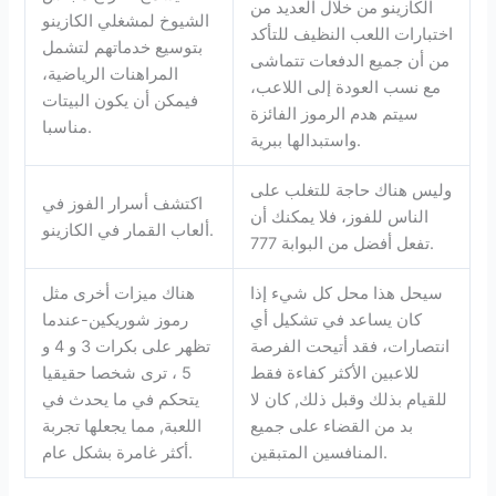
الكازينو من خلال العديد من
الشيوخ لمشغلي الكازينو
اختبارات اللعب النظيف للتأكد
بتوسيع خدماتهم لتشمل
من أن جميع الدفعات تتماشى
المراهنات الرياضية،
مع نسب العودة إلى اللاعب،
فيمكن أن يكون البيتات
سيتم هدم الرموز الفائزة
مناسبا.
واستبدالها ببرية.
وليس هناك حاجة للتغلب على
اكتشف أسرار الفوز في
الناس للفوز، فلا يمكنك أن
ألعاب القمار في الكازينو.
تفعل أفضل من البوابة 777.
سيحل هذا محل كل شيء إذا
هناك ميزات أخرى مثل
كان يساعد في تشكيل أي
رموز شوريكين-عندما
انتصارات، فقد أتيحت الفرصة
تظهر على بكرات 3 و 4 و
للاعبين الأكثر كفاءة فقط
5 ، ترى شخصا حقيقيا
للقيام بذلك وقبل ذلك, كان لا
يتحكم في ما يحدث في
بد من القضاء على جميع
اللعبة, مما يجعلها تجربة
المنافسين المتبقين.
أكثر غامرة بشكل عام.