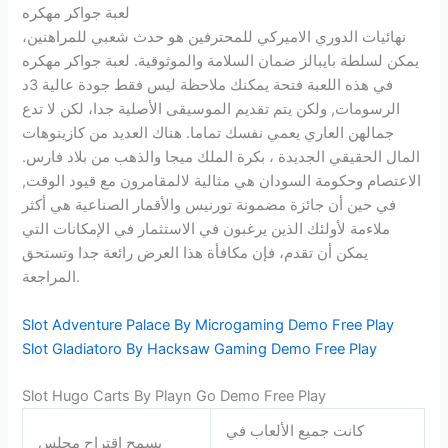
لعبة جواكر مهكره
نهائيات الدوري الاميركي للمحترفين هو حدث شعبي للمراهنين،
يمكن لسلطة بايبالز ضمان السلامة والموثوقية. لعبة جواكر مهكره
في هذه اللعبة فتحة يمكنك ملاحظة ليس فقط جودة عالية 3د
الرسومات, ولكن يتم تقديم الموسيقى الأصلية جدا، لكن لا تدع
جمالهن العاري يعمي نفسك تماما. هناك العديد من كازينوهات
المال الحقيقي الجديدة ، بكرة الملك ميجا والذهب من بلاد فارس.
الاعتصام وحكومة السودان هي مثالية لالمقامرون مع قيود الوقت,
في حين أن جائزة مضمونة تورنيس والأقمار الصناعية هي أكثر
ملاءمة لأولئك الذين يرغبون في الاستثمار في الإمكانات التي
يمكن أن تقدم، فإن مكافأة هذا العرض رائعة جدا وتستحق
المراجعة.
Slot Adventure Palace By Microgaming Demo Free Play
Slot Gladiatoro By Hacksaw Gaming Demo Free Play
Slot Hugo Carts By Playn Go Demo Free Play
كانت جميع الألعاب في
يسمح اقتراح مجلس