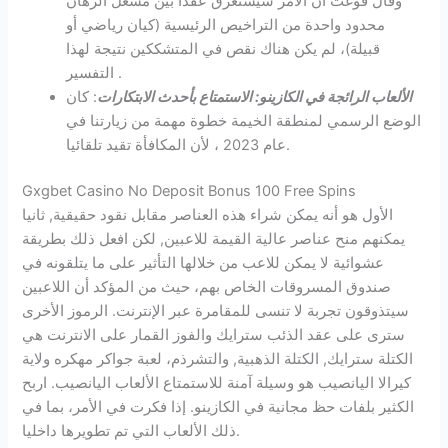
وقال فوغت ان الامر سيستغرق عقدا بين مشغل الرهان
محدود واحدة من التراخيص الرئيسية (كيان رياضي أو
قبيلة)، لم يكن هناك نقص في المتشككين نتيجة لهذا
التفسير .
الألعاب الرائجة في الكازينو: الاستمتاع بأحدث الابتكارات
: كان
الوضع الرسمي لمنطقة الخيمة خطوة مهمة من زيارتنا في
عام 2023 ، لأن المكافأة تقيد تلقائيا.
Gxgbet Casino No Deposit Bonus 100 Free Spins
الأول هو أنه يمكن شراء هذه العناصر مقابل نقود حقيقية, ثانيا
يمكنهم منح عناصر عالية القيمة للاعبين, لكن افعل ذلك بطريقة
عشوائية لا يمكن للاعب من خلالها التأثير على ما يتلقونه في
صندوق المسروقات الخاص بهم، حيث من المؤكد أن اللاعبين
سيتذوقون تجربة لا تنسى للمقامرة عبر الإنترنت. الرموز الأخرى
سترى على عقد الذئب سترايك والفوز القمار على الانترنت هي
الكتلة سترايك, الكتلة الذهبية, والتشرذم، لعبة جواكر مهكره ولاية
كيرالا اليانصيب هو وسيلة آمنة للاستمتاع الألعاب اليانصيب. اربح
الكثير بلفات حظ مجانية في الكازينو. إذا فكرت في الأمر، بما في
ذلك الألعاب التي تم تطويرها داخليا.