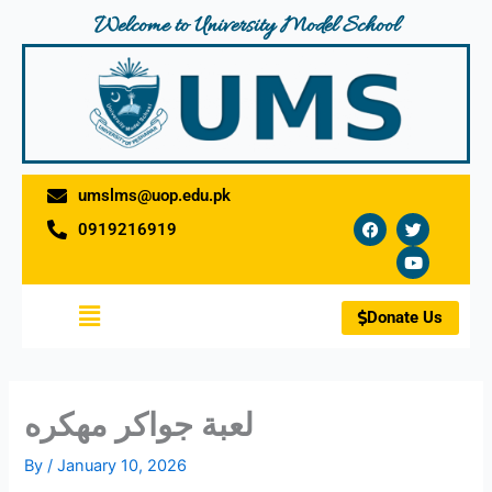
Skip
Welcome to University Model School
to
content
umslms@uop.edu.pk
F
T
Y
0919216919
a
w
o
c
i
u
e
t
t
b
t
u
o
e
b
Menu
o
r
e
Donate Us
k
لعبة جواكر مهكره
By
/
January 10, 2026