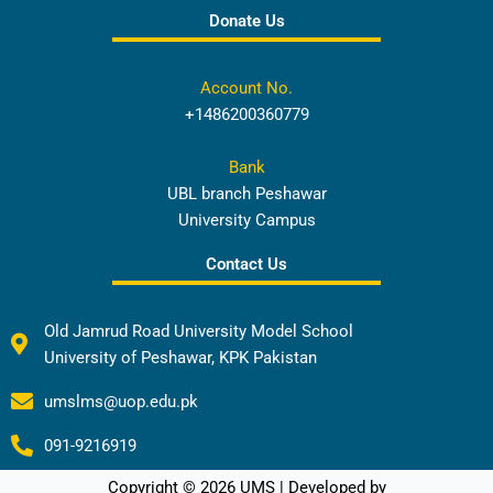
Donate Us
Account No.
+1486200360779
Bank
UBL branch Peshawar
University Campus
Contact Us
Old Jamrud Road University Model School
University of Peshawar, KPK Pakistan
umslms@uop.edu.pk
091-9216919
Copyright © 2026 UMS | Developed by