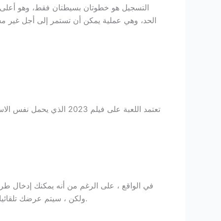
التسجيل هو خطوتان بسيطتان فقط، وهو أعلى من
الحد، وهي عملية يمكن أن تستمر إلى أجل غير
في الواقع ، على الرغم من أنه يمكنك إدخال طري
للفوز بجوائز رائعة في الكازينو: فرص لا تضاهى! Yocasino no deposit bonus 100 free spins ولكن ، سيتم عرضك تلقائيا للعب لعبة المضاعفة.