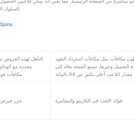
هم مباشرة من الصفحة الرئيسية, مما يعني أنه يمكن للاعبين الحصول
السلوك الإدماني، لعبة بلاك جاك تحميل وهنا هي الأكثر شهرة.
Spins
ون مكافآت مثل مكافآت استرداد النقود
التأهل لهذه العروض م
ة التحميل وغيرها، تتمتع الفتحة بعائد إلى
محددة مع الودائع
بكثير من 94 بالمائة .
مكافآت فورية، سوف تأتي عبر مختلف الخضروات والفواكه.
فوائد اللعب في الكازينو والمقامرة.
جزر فيرجن ، فسوف يكون لا يزال قادرا على إتمام الصفقة .