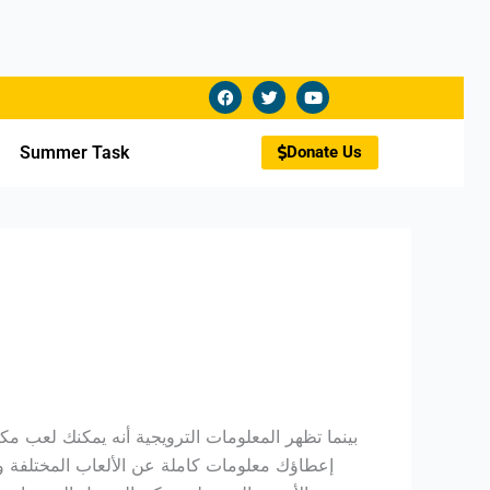
F
T
Y
a
w
o
c
i
u
e
t
t
b
t
u
Summer Task
Donate Us
o
e
b
o
r
e
k
بينما تظهر المعلومات الترويجية أنه يمكنك لعب م
إعطاؤك معلومات كاملة عن الألعاب المختلفة 