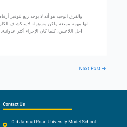
والفرق الوحيد هو أنه لا يوجد رنغ لتوفير أرقا
أجل اللاعبين، كلما كان الإجراء أكثر عدوان
Next Post
→
Contact Us
Old Jamrud Road University Model School