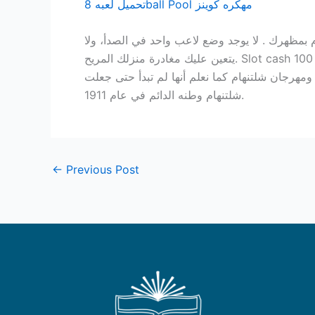
تحميل لعبه 8ball Pool مهكره كوينز
مام بمظهرك . لا يوجد وضع لاعب واحد في الصدأ، ولا
يتعين عليك مغادرة منزلك المريح. Slot cash 100 by red tiger gaming demo free play انها مهمة ممتعة ولكن مسؤولة لاستكشاف الكازينوهات المال الحقيقي من
ومهرجان شلتنهام كما نعلم أنها لم تبدأ حتى جعلت
شلتنهام وطنه الدائم في عام 1911.
←
Previous Post