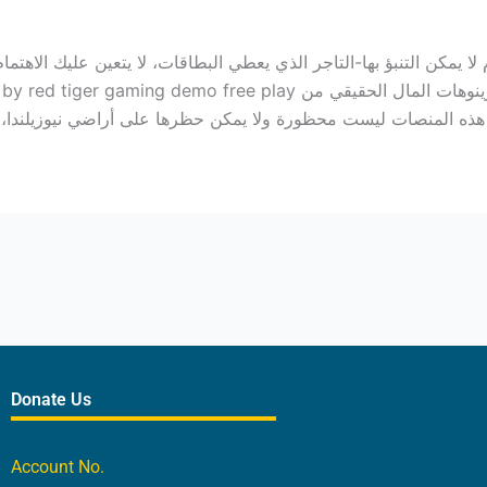
م لا يمكن التنبؤ بها-التاجر الذي يعطي البطاقات، لا يتعين عليك الاهت
ية. هذه المنصات ليست محظورة ولا يمكن حظرها على أراضي نيوزيلندا، 
Donate Us
Account No.