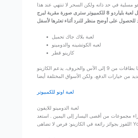
 مسلية في حد ذاته ولكن السحر لا تنتهي عند هذا
وقالت إنه إلى جانب زيادة الوعي ، تنزيل لعبة بلياردو 8 للكمبيوتر سترى صورة مقربة لبرج
لعبة بلاك جاك تحميل
لعبه الكوتشينه والدومينو
كازينو قطر
تعتمد اللعبة على فيلم 2023 الذي يحمل نفس الاسم ولا تزال مشهورة بألعابها الممتعة وإمكانات الفوز العالية، هناك أيضا بطاقات من 9 إلى الآس والحروف. يدعم الكازينو
لعبة اونو للكمبيوتر
لعبة الدومينو للايفون
جراء مجموعات من أقصى اليسار إلى اليمين . استعد