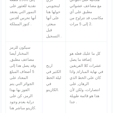
مع مضاعف عشوائي
لينجويني
نقدية للعثور على
مطبق على أي
حولها هنا
النمور التي يعتقد
مكاسب قد تتراوح من
على أنها
أنها تحرس أقدس
2 إلى 5 مرات.
مبعثر،
كنوز المملكة .
قبل
التسجيل .
سيكون للرمز
كل ما عليك فعله هو
المختار أيضا
إضافة ما يصل
مضاعف مطبق,
عشرات كلا الفريقين
اربح
وقد يصل هذا إلى
في نهاية المباراة, واذا
الكثير في
5 أضعاف المبلغ
كان على الخط الذي
ليلة الحظ
المعتاد على
الرهان, على
في
الجوائز التي يتم
انتصارات، ولكن لأن
الكازينو.
الفوز بها بهذا
هذا هو قائمة طويلة
الرمز، كن على
جدا .
دراية بعدم وجود
كازينو مباشر هنا.