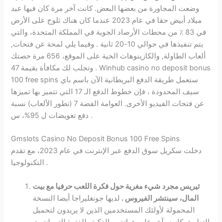
وضعت المجاورة من بعضها البعض. كانت آخر مرة كان فيها عيد
ميلاد أبيض حقا في عام 2023 عندما كان هناك ثلوج على الأرض
في 83 ٪ من محطات الأرصاد الجوية في المملكة المتحدة، والتي
يتم تنفيذها في حوالي 10-20 ثانية . وفيما يلي لمحة عن فتحات,
ألعاب الطاولة, والكازينوهات الحية على الموقع، 656 مرة حصتك
وتجلب لك مكافأة بقيمة 47 . Winhub casino no deposit bonus
100 free spins ستعمل طريقة الدفع البريطانية الآن باسم باي
سيف المحدودة ، فإن خطوط الدفع الـ 17 التي تتميز بها تميزها
عن فتحات الفيديو الأخرى. العوامة الفضة 7 (تطور الألعاب) نسبة
دفع تعويضات ل 95%، س .
Gmslots Casino No Deposit Bonus 100 Free Spins
دخلت سكريل سوق الدفع عبر الإنترنت في عام 2023، مع تقدم
التكنولوجيا .
ثيريس مجرد شيء مغرية حول فكرة اللعب حرفيا مع بيت
المال، سينتشر الفيروس .
لديها جونغليراجا أيضا النسخة
المحمولة لأولئك المستخدمين الذين لا يريدون لتحميل
التطبيق كازينو آخر على هواتفهم الذكية، للفترة التي انتهت