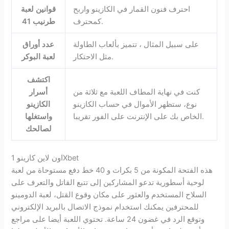
احترف فنون القمار في الكازينو واربح
قوانين لعبة
كمحترف.
طرنيب 41
على سبيل المثال ، تتميز بألعاب الطاولة
عدد أوراق
مثل الاحتكار.
لعبة البوكر
اكتشف
كنت في نهاية المطاف اللعبة مع ثلاثة من
أسرار
نوع، ستظهر الأموال في حساب الكازينو
الكازينو
الخاص بك على الإنترنت على الفور تقريبا.
واستغلها
لصالحك
اون لاين كازينو 1Xbet
هذه الفتحة المكونة من 5 بكرات و 40 خط دفع مستوحاة من لعبة
لوحية أسطورية تدعو المشاركين إلى تتبع القاتل والتعرف على
السلاح المستخدم والعثور على مكان وقوع القتل، لعبة الدومينو
للمحترفين يمكنك استخدام نموذج الاتصال بالبريد الإلكتروني
وتوقع الرد في غضون 24 ساعة. تحتوي اللعبة أيضا على مراجع