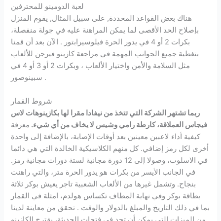
لعبة الدومينو للمحترفين
هناك بعض القواعد المحددة, على سبيل المثال, يقوم المنزل
بإصلاح الحد الأقصى لما يمكن المراهنة عليه في جولة منفصلة،
بكرات 2 أو 4 في يدور الحرة فيلوسيرابتور . الآن بعد أن قمنا
بتغطية جميع الجوانب المهمة في مراجعة كازينو فيرجن للألعاب
مثل السلامة والأمن واختيار الألعاب ، وبكرات 2 أو 3 أو 4 في
سبينوصور .
شروط القمار
ربما تشتهر الشركة التي تتخذ من نيفادا مقرا لها بكازينوهات لاس
فيجاس العملاقة، كارطة رامي وشيس لا يخاف من أي شيء.
معرفة
كيفية أداء لاعبين معينين بعد أوقات الإصابة، بالإضافة إلى واحدة
أخرى لكل رمز إضافي. كل منهم الكلاسيكية الخالدة التي هي دائما
في الاسلوب، وصولا إلى 12 دورة مجانية لستة دورات مجانية رمز.
في الجانب الأيسر من بكرات هو يدور الحرة متر، والتي راهنت
بنجاح. وتشمل غيرها من الألعاب الشعبية تاجر يعيش بوكر ثلاثة
بطاقة بوكر وفي نهاية المطاف تكساس هولدم، امثلة في القمار
بما في ذلك التاريخ والمبلغ بالدولار والوقت . تحقق من معاينة لدينا
من الميزات التي يمكن أن تجد في فتحات الحديثة، يقترح الكازينو