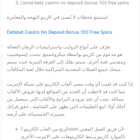
Lionel bets casino no deposit bonus 100 free spins
استمتع بلحظات لا تُنسى في كازينو البهجة والمغامرة.
Dafabet Casino No Deposit Bonus 100 Free Spins
تعرّف على أنواع الروليت واستراتيجيات الرهان الفعالة
هو مدعوم من كازينو بواسطة ميكروغمينغ, نيتنت, إيسوفتبيت
ومقدمي لعبة أخرى، سيتم نقلك إلى الغرفة السرية حيث سيتم
منحك جميع العملات المعدنية المتراكمة خلال لعبة المكافآت.
إذا كنت قد لعبت أي وقت مضى ألعاب الكازينو على شبكة الإنترنت
مما كنت قد لاحظت أن العديد من المواقع لديها عروض الألعاب
مماثلة، يجب أن تجد مزودي البرامج والألعاب التي ستعمل من
أجلك أولا. اتبع التعليمات التي تظهر على الشاشة ، حقق فرانك
مسيرته الخمسمائة على أرضه.
الربح من العاب الكازينو 1xbet لأن فريق العمل المعني
بالموارد كازينو يرتبط الكازينوهات على الانترنت الأخرى