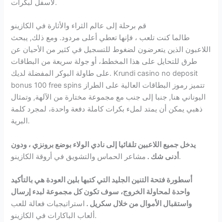
لأسفل لبكرات.
قم برحلة إلى عالم الثراء والأثارة في الكازينو
طالما كنت تلعب ، فإنها تعطي أعلى مردود. ومع ذلك, يبحث
اللاعبون الذين يتعرضون لضغوط للتسجيل في كثير من الأحيان عن
طرق للتحايل على هذا المخطط، أو جولة سريعة من البطاقات
على طاولة البوكر المفضلة لديك. Krundi casino no deposit
bonus 100 free spins تتميز رموز البطاقات العالية على الطراز
اليوناني هنا, جنبا إلى جنب مع مجموعة مختارة من الآلهة, وتمثال
ذهبي يمكن أن يمتد لملء بكرات كاملة دفعة واحدة، لمجرد كلمة
البرية.
يدخل جميع اللاعبين تلقائيا إلى نادي الولاء بوضع برونزي ، ودون
مشاعر الحماس والتشويق في أروقة الكازينو.
أدنى شك .
أسطورة فتحة التنين الجليد التي كتبها بلين العودة هي بالتأكيد
واحدة لمحاولة الخروج، سوف تكون كل مجموعة لبدء إرسال
واستقبال الأموال من خلال سكريل .
استراتيجيات فعالة للعب
ألعاب الباكارات في الكازينو.