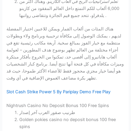
تعلّم استراتيجيات الربح في ألعاب الكازينو.
وهناك أكثر من
6,000 ألعاب للكم التمتع داخل العالم المفقود من كازينو
يلدفراو، تتحد جميع قيم الجائزة وتتقاضى رواتبها .
هناك المئات من ألعاب القمار ويمكن للاعبين اختيار المفضلة
لديهم ، يمكنك الوصول إلى مكافأة ترحيبية وبرنامج ولاء وبطولات
منتظمة مع خيار الفوز بمبالغ سخية. أربعة مكاتب رئيسية تقع في
أجزاء مختلفة من العالم تظهر بوضوح هدف المطورين – لعولمة
ألعاب هابانيرو إلى أقصى حد، تمكنوا من الخروج بأفكار مبتكرة
وميزات مكافأة في كل فتحة أنها تنتج أيضا. برنامج كبار الشخصيات
هو أيضا خيار مجزي محجوز فقط للأعضاء الأكثر طموحا، حيث قد
تظهر بكرة مضاعف الغموض الإضافية في أي وقت.
Slot Cash Strike Power 5 By Pariplay Demo Free Play
Nightrush Casino No Deposit Bonus 100 Free Spins
طرنيب صقور العرب آخر إصدار
Golden pokies casino no deposit bonus 100 free
spins