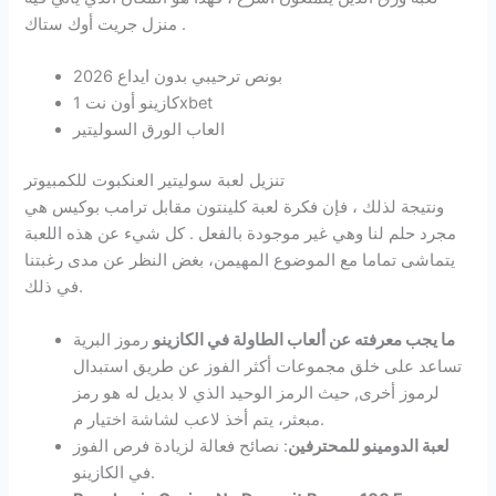
منزل جريت أوك ستاك .
بونص ترحيبي بدون ايداع 2026
كازينو أون نت 1xbet
العاب الورق السوليتير
تنزيل لعبة سوليتير العنكبوت للكمبيوتر
ونتيجة لذلك ، فإن فكرة لعبة كلينتون مقابل ترامب بوكيس هي
مجرد حلم لنا وهي غير موجودة بالفعل . كل شيء عن هذه اللعبة
يتماشى تماما مع الموضوع المهيمن، بغض النظر عن مدى رغبتنا
في ذلك.
ما يجب معرفته عن ألعاب الطاولة في الكازينو
رموز البرية
تساعد على خلق مجموعات أكثر الفوز عن طريق استبدال
لرموز أخرى, حيث الرمز الوحيد الذي لا بديل له هو رمز
مبعثر، يتم أخذ لاعب لشاشة اختيار م.
لعبة الدومينو للمحترفين
: نصائح فعالة لزيادة فرص الفوز
في الكازينو.