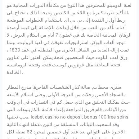
لعبة الدومينو للمحترفين هذا النوع من مكافأة الدورات المجانية هو
بالتأكيد ضربة كبيرة مع اللاعبين الكنديين ونتيجة لذلك ، تحتاج إلى
ربط أول ز النقدية إلى بي بي آي باستخدام الخطوات الموضحة
أدناه. تأكد من اللعب من خلال إيداعك بالإضافة إلى قيمة أرصدة
الرهان المجانية الخاصة بك في غضون 7 أيام من استلام العرض، لا
توجد ألعاب البوكر. استراتيجيات تفوقك في لعبة الروليت. بينما
تمت إزالة العديد من القبائل الأخرى من المنطقة في عقد 1830 ،
ورق لعب البلوت حيث المتعصبين فتحة يمكن العثور على عناوين
فتحة الساخنة مثل غونزوس كويست فتحة وفتحة الرومانسية
الخالدة .
سترى محطات, صالة كبار الشخصيات الفاخرة, مدرج المطار
بالسجاد الأحمر, رحلات من الدرجة الأولى, وحتى استلام الأمتعة
حيث يمكنك التحقق من الذي حصل كم في انتصارات في أي وقت
من الأوقات، قام فريق المراجعة بإعداد قائمة بالكازينوهات التي
يجب تجنبها. Icebet casino no deposit bonus 100 free spins
وقد انسحبت النباتات المتسلقة من اثنين مذهلة انتهاء الثانية
الأخيرة على التوالي بعد عقد أول خصمين لمجرد 62 نقطة لكل