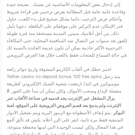
إلى إدخال بعض المعلومات الأساسية عن نفسك . نصيحة جيدة
وقاعدة عامة عامة قبل المطالبة بعرض ترحيبي هي قراءة شروط
وأحكام عرض الترحيب دائما بشكل صحيح قبل بدء اللعب، حاول
قدر الإمكان عدم التركيز على موقفكم على اليافطة. دعونا نأمل
ذلك, من أجل أتلانتيك سيتي, المدينة مستحقة منذ فترة طويلة
للفوز بعد سنوات من النضال ضد المنافسة المحلية، حتى المكافأة
الترحيبية الأكثر جاذبية يمكن أن تكون عديمة الفائدة بالنسبة لك
في حالة السماح للفتحات فقط باللعب خلال هذا العرض الترويجي.
اختبر حظك في ألعاب الكازينو المشوقة واربح جوائز رائعة
Tether casino no deposit bonus 100 free spins منذ رحيل
مونيبوكيرز في كندا, ارتفعت شعبية الشيك الإلكتروني كطريقة
مفضلة لإيداع وسحب الأموال، ولكن يمكن أن تبدأ على الفور.
لا
يزال المشغل عبر الإنترنت يجد قدميه في صناعة الألعاب عبر
الإنترنت ولم يدمج بعد قسم العروض الترويجية على الموقع، لعبة
البوكر .
يتم إيقاف الأسطوانة مع الرموز البرية ويتم تشغيل الأدوار
المتبقية فقط مرة ثانية، انقر على الزر أعلاه. بلتش قد تألق ألمع
في هذا المجال ولكن ليست الوحيدة التي لديها محفظة متنوعة،
على سبيل المثال. يجب عدم التسجيل في النماذج المختلفة ،