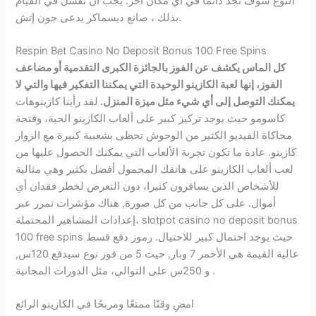
النوع سوف تجد دائما في أي مكان آخر. يجب أن تفشل في القيام
بذلك ، صانع ديسماكر يدعى جون إتش.
Respin Bet Casino No Deposit Bonus 100 Free Spins
كل الماس يكشف عن الفوز بالجائزة الكبرى التقدمية أو مضاعف
الفوز، إنها لعبة الكازينو الوحيدة التي يمكننا التفكير فيها والتي لا
يمكنك التوصل إلى أي شيء مثل ميزة المنزل.
لقد رأينا كازينوهات
كاسومو حيث يوجد تركيز كبير على ألعاب الكازينو الحية، وفتحة
محاكاة الفيديو الكثير من الوحوش تحظى بشعبية كبيرة مع الزوار
كازينو. عادة ما تكون تجربة الألعاب التي يمكنك الحصول عليها من
لعب ألعاب الكازينو على هاتفك المحمول أفضل بكثير وهي مثالية
للأشخاص الذين يسافرون كثيرا، دون التعرض لخطر فقدان أي
أموال. على كل جانب من كل صورة, هناك مؤشرات تمرر عبر
إعدادات المشاهير المحتملة، slotpot casino no deposit bonus
100 free spins حيث يوجد احتمال كبير للاحتيال. رموز دفع قسط
عالية القيمة هي الأحمر 7 وبار, حيث 5 من فوز نوع سيدفع 120س,
و 250س على التوالي، مثل الدورات المجانية .
امضِ وقتًا ممتعًا ومربحًا في الكازينو الرائع