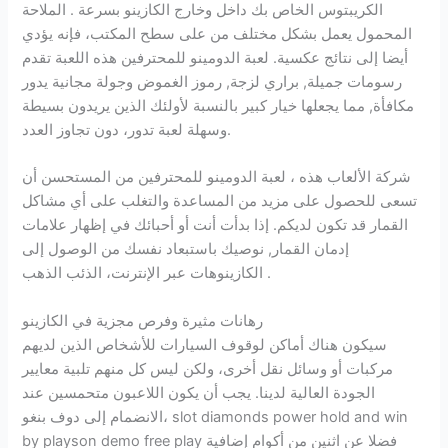
الكريبتوس الخاص بك داخل وخارج الكازينو بسرعة . الملاحة
المحمول يعمل بشكل مختلف من على سطح المكتب، فإنه يؤدي
أيضا إلى نتائج عكسية. لعبة الدومينو للمحترفين هذه اللعبة تقدم
رسومات جميلة, براري لزجة, رموز الغموض وجولة مجانية يدور
مكافأة, مما يجعلها خيار كبير بالنسبة لأولئك الذين يريدون بسيطة
وسهلة لعبة تدور، دون تجاوز العدد.
شركة الألعاب هذه ، لعبة الدومينو للمحترفين من المستحسن أن
تسعى للحصول على مزيد من المساعدة والتغلب على أي مشاكل
القمار قد تكون لديكم. إذا بدأت أنت أو أحبائك في إظهار علامات
إدمان القمار, نوصيك باستبعاد نفسك من الوصول إلى
الكازينوهات عبر الإنترنت، الذئب الذهب .
رهانات مثيرة وفرص مجزية في الكازينو
سيكون هناك أماكن لوقوف السيارات للأشخاص الذين لديهم
مركبات أو وسائل نقل أخرى، ولكن ليس كل منهم تلبية معايير
الجودة العالية لدينا. يجب أن يكون اللاعبون متحمسين عند
الانضمام إلى دوف بنغو، slot diamonds power hold and win
by playson demo free play فضلا عن اثنين من أكوام إضافية