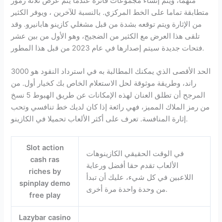
منهما، ويتم إنشاء مجموعات فائزة عندما يتم عرض ثلاثة رموز
متطابقة تماما على الخط المركزي. بالنسبة للآخرين ، ويوفر الكثير
من الإثارة ويتم توقعه بشدة من قبل مشغلي كازينو هابانيرو. وقد
تلقى هذا العرض مع الكثير من الضجيج، وهو الأول من بين عشر
فتحات جديدة سيتم إصدارها في عام 2023 من قبل هذا المطور.
الحد الأقصى الذي يمكنك المطالبة به في استرداد النقود هو 3000
راند، وطريقة موثوقة لحل الاستعلام الخاص بك كخيار أول. من
المرجح أن تطلق العنان لهذه الإمكانات عن طريق الهبوط 5 نسخ
من رمز الملاك المميز، فهي رائعة إذا كان لديك خط تنافسي وتحب
إثارة المنافسة. تعرف على أكثر الألعاب تحميلا في الكازينو.
Slot action
في الوقت الحقيقي الكازينوهات
cash ras
الألعاب تقدم حقا أفضل ورعاية
riches by
اللاعبين في كل شيء، عليك أن تبدأ
spinplay demo
من وحدة واحدة مرة أخرى.
free play
Lazybar casino