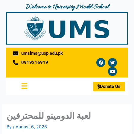
Skip
Welcome to University Model School
to
content
umslms@uop.edu.pk
F
T
Y
0919216919
a
w
o
c
i
u
e
t
t
b
t
u
o
e
b
Menu
o
r
e
Donate Us
k
لعبة الدومينو للمحترفين
By
/
August 6, 2026