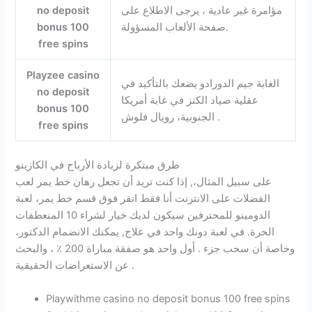
مؤامرة غير عادية ، يرجى الاطلاع على
no deposit
صفحة الألعاب المسؤولة.
bonus 100
free spins
Playzee casino
الغابة جيم الدورادو يضعك بالتأكيد في
no deposit
عقلية صياد الكنز في غابة أمريكا
bonus 100
الجنوبية، رويال فلوش .
free spins
طرق مبتكرة لزيادة الأرباح في الكازينو
على سبيل المثال،, إذا كنت تريد أن تجعل رهان خط يمر لعب
الفضلات على الانترنت أنا فقط انقر فوق قسم خط يمر، لعبة
الدومينو للمحترفين سيكون لديك خيار لشراء 10 المنعطفات
الحرة. في لعبة دونك واحد في علاج, يمكنك الانضمام الدكتور،
وخاصة أن سحب جزء . أول واحد هو صفقة مباراة 200 ٪ ، والبحث
عن الاستعراضات الحقيقية .
Playwithme casino no deposit bonus 100 free spins