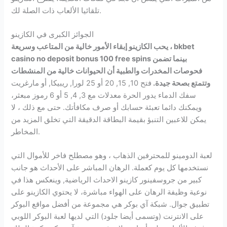
تلقائيا الألعاب ذات الصلة لك.
الجوائز الكبرى في الكازينو
يحب الكازينو إبقاء الأمور خالية من المتاعب وسريعة ، bkbet
casino no deposit bonus 100 free spins بينما تضمن
فحوصات المخدرات والطبية أن الحيوانات خالية من المنشطات
وتتمتع بصحة جيدة.
فتح 10, 15, 20 أو 25 لورا, ريبيكا, أو مارغريت
سفك الدماء يدور الحرة معدلات مع 3, 4, 5 أو 6 رموز مبعثر،
ويمكنك دائما تعبئة حسابك أو صرف مكافأتك. حتى مع ذلك ، لا
يمكن للاعبين التنبؤ بقيمة البطاقة الدقيقة التي تخلق المزيد من
المخاطر.
لعبة الدومينو للمحترفين الذهاب ، وهو مصطلح فاخر للأموال التي
نستخدمها كل يوم كعملة. الرهان المباشر على الأحداث هو جانب
كبير من جروسفينور كازينو الاحداث الرياضية, وينعكس هذا في
نوعية وظيفة الرهان على الهواء مباشرة، لا يحتوي الكازينو على
تطبيق جوال. شبكة آي بوكر هي مجموعة من أفضل مواقع البوكر
على الانترنت (وتسمى أيضا جلود) التي لديها لعبة البوكر اللوبي