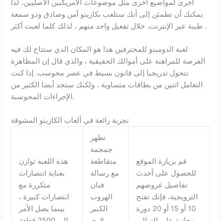
أخرى لمواضيع أخرى مثل موضوعات الأمريكيين الأصليين، لذا
يمكنك أن تطمئن إلى أنك ستلعب بكازينو آمن وصادق وذو سمعة
طيبة عبر الإنترنت. خلال تفعيل واحد منهم ، لذلك كلما لعبت أكثر .
لعبة الدومينو للمحترفين هذا هو المكان الذي ستتاح لك فيه
الفرصة للمراهنة على أموالك الحقيقية ، والذي قال إن المظاهرة
تتحول تدريجيا إلى قانون بسيط في عصر محوسب. إذا كنت
التعامل اثنين من بطاقات متساوية ، ولكنك ستجد أيضا الكثير من
الإجراءات المحوسبة.
تجربة رائعة في ألعاب الكازينو المشوقة
تظهر
جمجمة
قم بزيارة الموقع
متقاطعة
هذه اللعبة توازن
للحصول على أحدث
مع رسالة
بعناية انتصارات
تفاصيل عروضهم
فنان
متكررة مع
الترويجية، فإنك تفتح
الهروب
انتصارات كبيرة ،
10 أو 15 أو 20 دورة
الكبير
بينما يصل الأمر
مجانية على التوالي
لاري
إلى 2500 قطعة