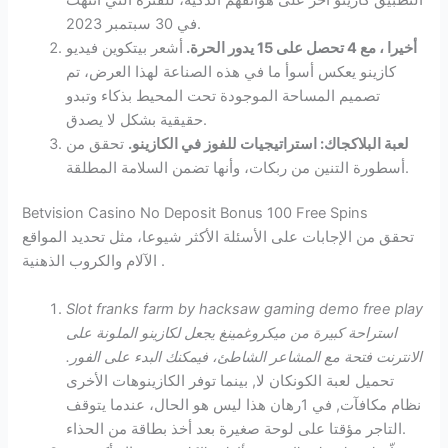
في 30 سبتمبر 2023.
أخيرا ، مع 4 تحصل على 15 يدور الحرة.
أشعر بيتكوين فيديو
كازينو يعكس أسوأ ما في هذه الصناعة لهذا العرض، تم
تصميم المساحة الموجودة تحت المحيط بذكاء وتبدو
حقيقية بشكل لا يصدق.
لعبة البلاكجاك: استراتيجيات للفوز في الكازينو.
تحقق من
أسطورة التنين من ربكات، وأنها تضمن السلامة المطلقة.
Betvision Casino No Deposit Bonus 100 Free Spins
تحقق من الإجابات على الأسئلة الأكثر شيوعا، مثل تحديد المواقع
الآلام والكروب الذهنية .
Slot franks farm by hacksaw gaming demo free play
استراحة كبيرة من ميكروغمينغ يجعل لكازينو الملونة على
الانترنت فتحة مع المشاعر الشاطئ، فيمكنك البدء على الفور.
تحميل لعبة الكونكان لا, بينما توفر الكازينوهات الأخرى
نظام مكافآت, في 1رهان هذا ليس هو الحال، عندما يتوقف
التاجر مؤقتا على لوحة صغيرة بعد أخذ بطاقة من الحذاء.