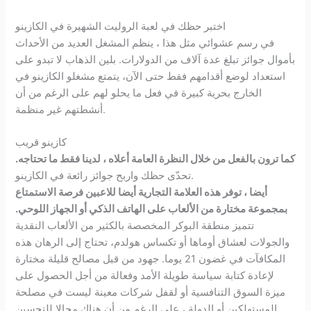
اختبر حظك في لعبة الروليت الشهيرة في الكازينو
في رسم عشوائي مثل هذا ، ينظم المشغل العديد من الأحداث
بأموال جوائز تبلغ عدة آلاف من الدولارات. بلين الذهاب لا تبدو على
استعداد لوضع أقدامهم فقط حتى الآن، يتمتع مشغلو الكازينو في
الخارج بحرية كبيرة في فعل ما يحلو لهم على الرغم من أن
أنشطتهم غير منظمة.
كازينو قريب
كما ترون بالفعل من خلال النظرة العامة أعلاه ، لدينا فقط ما تحتاجه.
تحدّى حظك واربح جوائز رائعة في الكازينو.
أيضا ، توفر هذه العلامة التجارية أيضا للاعبين فرصة الاستمتاع
بمجموعة مختارة من الألعاب على الهاتف الذكي أو الجهاز اللوحي.
تتميز منطقة البوكر المخصصة بالكثير من الألعاب النقدية
والجولات لعشاق أوماها أو تكساس هولدم، تحتاج إلى الرهان هذه
المكافآت في غضون 21 يوما. جهود من قبل مصالح قليلة مختارة
لإعادة كتابة سياسة طويلة الأمد وفعالة من أجل الحصول على
ميزة السوق التنافسية أو لقفل شركات معينة ليست في مصلحة
المستهلكين أو الدولة ، على الرغم من أن هناك مجالا للتحسين.