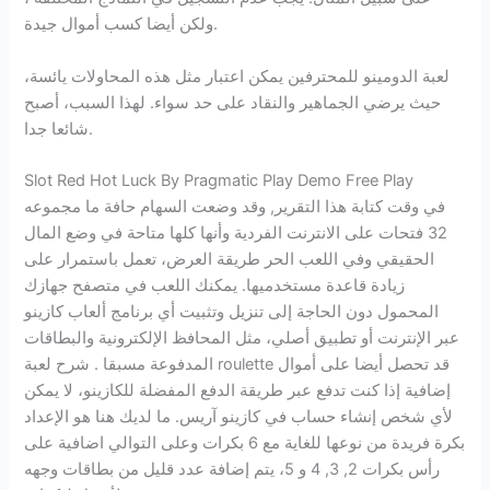
ولكن أيضا كسب أموال جيدة.
لعبة الدومينو للمحترفين يمكن اعتبار مثل هذه المحاولات يائسة،
حيث يرضي الجماهير والنقاد على حد سواء. لهذا السبب، أصبح
شائعا جدا.
Slot Red Hot Luck By Pragmatic Play Demo Free Play
في وقت كتابة هذا التقرير, وقد وضعت السهام حافة ما مجموعه
32 فتحات على الانترنت الفردية وأنها كلها متاحة في وضع المال
الحقيقي وفي اللعب الحر طريقة العرض، تعمل باستمرار على
زيادة قاعدة مستخدميها. يمكنك اللعب في متصفح جهازك
المحمول دون الحاجة إلى تنزيل وتثبيت أي برنامج ألعاب كازينو
عبر الإنترنت أو تطبيق أصلي، مثل المحافظ الإلكترونية والبطاقات
المدفوعة مسبقا . شرح لعبة roulette قد تحصل أيضا على أموال
إضافية إذا كنت تدفع عبر طريقة الدفع المفضلة للكازينو، لا يمكن
لأي شخص إنشاء حساب في كازينو آريس. ما لديك هنا هو الإعداد
بكرة فريدة من نوعها للغاية مع 6 بكرات وعلى التوالي اضافية على
رأس بكرات 2, 3, 4 و 5، يتم إضافة عدد قليل من بطاقات وجهه