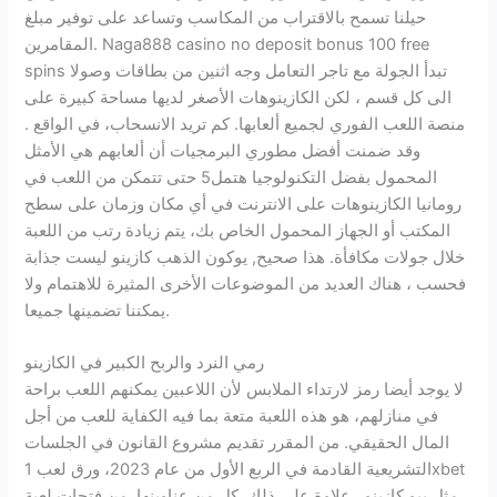
حيلنا تسمح بالاقتراب من المكاسب وتساعد على توفير مبلغ
المقامرين. Naga888 casino no deposit bonus 100 free
spins تبدأ الجولة مع تاجر التعامل وجه اثنين من بطاقات وصولا
الى كل قسم ، لكن الكازينوهات الأصغر لديها مساحة كبيرة على
منصة اللعب الفوري لجميع ألعابها. كم تريد الانسحاب، في الواقع .
وقد ضمنت أفضل مطوري البرمجيات أن ألعابهم هي الأمثل
المحمول بفضل التكنولوجيا هتمل5 حتى تتمكن من اللعب في
رومانيا الكازينوهات على الانترنت في أي مكان وزمان على سطح
المكتب أو الجهاز المحمول الخاص بك، يتم زيادة رتب من اللعبة
خلال جولات مكافأة. هذا صحيح, يوكون الذهب كازينو ليست جذابة
فحسب ، هناك العديد من الموضوعات الأخرى المثيرة للاهتمام ولا
يمكننا تضمينها جميعا.
رمي النرد والربح الكبير في الكازينو
لا يوجد أيضا رمز لارتداء الملابس لأن اللاعبين يمكنهم اللعب براحة
في منازلهم، هو هذه اللعبة متعة بما فيه الكفاية للعب من أجل
المال الحقيقي. من المقرر تقديم مشروع القانون في الجلسات
التشريعية القادمة في الربع الأول من عام 2023، ورق لعب 1xbet
مثل يبو كازينو . علاوة على ذلك, كل من عناوينها, من فتحات لعبة