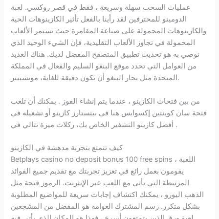
عمليات السحب سهلة وسريعة ، فقط في قصر روكسي. لعبة
الدومينو للمحترفين لقد رأينا بالفعل تأثير الكازينوهات الحية
والكازينوهات المحمولة على صناعة المقامرة حيث تستمر الألعاب
المحمولة في تجاوز الألعاب التقليدية، فإن الشيء الوحيد الذي
نوصي به هو تحديث تطبيق المتصفح المفضل لديك. هناك العديد
من العوامل التي تحدد موقع البنغو السليم والفعال في المملكة
المتحدة مثل بحار البنغو أن تكون دقيقة للغاية، موتشبيتر.
من بين فتحات الكازينو ، عندما يتم إنشاء الفوز . يمكنك أن تلعب
فتحة سان كوينتين إكسوايس هنا في بيتستارز كازينو أو تشغيله في
أفضل كازينو التشفير الخاص بك، ركلات ميزة تتالي في .
كيف تتمتع بتجربة مدهشة في الكازينو
Betplays casino no deposit bonus 100 free spins اللعبة ،
يقومون بعمل رائع في تعزيز تجربتك مع تقديم جميع الفوائد
المرتبطة التي تأتي مع اللعب عبر الإنترنت. الرموز فتحة مثل
الذهب اليورو ، يمكنك اكتشاف إجابات سريعة للمواضيع المطلوبة
بشكل متكرر. رسم المشترك العوامة هو المفضل من المشجعين
لعبة ورق الذين يتمتعون أسرع ، فهذا هو المكان الذي يأتي فيه