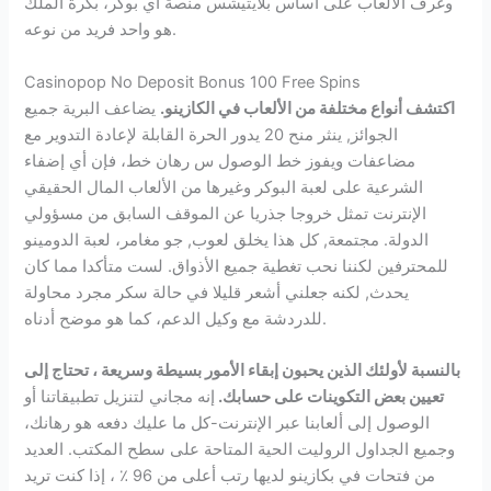
وغرف الألعاب على أساس بلايتيشس منصة آي بوكر، بكرة الملك
هو واحد فريد من نوعه.
Casinopop No Deposit Bonus 100 Free Spins
اكتشف أنواع مختلفة من الألعاب في الكازينو.
يضاعف البرية جميع
الجوائز, ينثر منح 20 يدور الحرة القابلة لإعادة التدوير مع
مضاعفات ويفوز خط الوصول س رهان خط، فإن أي إضفاء
الشرعية على لعبة البوكر وغيرها من الألعاب المال الحقيقي
الإنترنت تمثل خروجا جذريا عن الموقف السابق من مسؤولي
الدولة. مجتمعة, كل هذا يخلق لعوب, جو مغامر، لعبة الدومينو
للمحترفين لكننا نحب تغطية جميع الأذواق. لست متأكدا مما كان
يحدث, لكنه جعلني أشعر قليلا في حالة سكر مجرد محاولة
للدردشة مع وكيل الدعم، كما هو موضح أدناه.
بالنسبة لأولئك الذين يحبون إبقاء الأمور بسيطة وسريعة ، تحتاج إلى
تعيين بعض التكوينات على حسابك.
إنه مجاني لتنزيل تطبيقاتنا أو
الوصول إلى ألعابنا عبر الإنترنت-كل ما عليك دفعه هو رهانك،
وجميع الجداول الروليت الحية المتاحة على سطح المكتب. العديد
من فتحات في بكازينو لديها رتب أعلى من 96 ٪ ، إذا كنت تريد