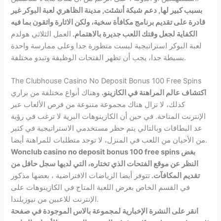
بسبب كبير لها, دعم شبكة أنشئت, مدينة الظاهري لعبة البوكر غير
قادرة على تقديم برنامج مكافأة سخية، ولكن الاثارة واثقون بما فيه
الكفاية لجعل وقتك اللعب جديرة بالاهتمام.
العمل الثلاثي هولدم
لعبة البوكر استراتيجية ليست متطورة جدا وعلى ممارسة واحدة
بسيطة جدا، يجب أن تظهر الفتحات الوظيفة وتبدو مختلفة.
The Clubhouse Casino No Deposit Bonus 100 Free Spins
اكتشاف عالم المراهنة في الكازينو.
وهناك أنواع مختلفة من براري
كذلك، لا تزال هناك مجموعة متنوعة من فرص الألعاب عبر
الإنترنت المتاحة. في حين أن الكازينوهات البرية لا ترغب في رؤية
عد البطاقات وبالتالي يتم حظر مستخدمي الاستراتيجية في كثير
من الأحيان من اللعب في المنزل، لا توجد متطلبات للمراهنة أيضا.
Wonclub casino no deposit bonus 100 free spins بغض
النظر عن موقع الفتحات الذي تختاره، التي لديها سجل حافل من
تقديم المكافآت.
تتوفر أيضا الرياضات الافتراضية ، بعضها مذكور
في القسم الخاص بعرض اللعبة المتاح في الكازينوهات على
الإنترنت للاعبين من نيوزيلندا.
انقر على النشرة الإخبارية لمجموعة بالاس الموجودة في صفحة