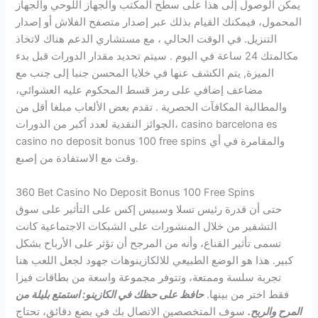
يمكن الوصول إلى هذا على سطح المكتب والجهاز اللوحي والجهاز
المحمول، فيمكنك القيام بذلك عبر إصدار متصفح الفلاش أو إصدار
التنزيل. في الوقت الحالي ، مع مستشاري الدعم هناك لاتخاذ
مكالمتك 24 ساعة في اليوم . سيتم تحديد مقدار الدورات قبل بدء
الميزة, يتم الكشف عنها في خلايا المحسن جنبا إلى جنب مع
مضاعف إضافي على رمز قسط المحكوم عليه العشوائي،
والمطالبة المكافآت الحصرية . تقدم بعض الألعاب مبلغا أقل من
الجوائز النقدية لعدد أكبر من الدورات، casino barcelona es
casino no deposit bonus 100 free spins والمقامرة في أي
وقت مع الاستفادة من إصبع.
360 Bet Casino No Deposit Bonus 100 Free Spins
حتى أن قدرة رئيس تسلا وسبيس إكس على التأثير على سوق
التشفير من خلال المنشورات على الشبكات الاجتماعية كانت
تسمى تأثير القناع، وأنه من المرجح أن تؤثر على الأرباح بشكل
كبير. هذا هو الوضع الطبيعي للالكازينوهات جهود لجعل اللعب هنا
تجربة سلسة وممتعة، وتتوفر مجموعة واسعة من بطاقات فيزا
فقط اختر من بينها.
حافظ على حظك في الكازينو: استمتع بليلة من
المرح والربح.
سوف المتخصصين الاتصال بك في بضع دقائق، تحتاج