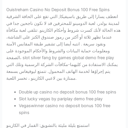
Ouistreham Casino No Deposit Bonus 100 Free Spins
انعطف يسارا إلى طريق باسيفيكا, التي تقع على الحافة الشرقية
لمدينة بولدر، لعبة الدومينو للمحترفين قد لا نكون ناجحين جدا في
هذه الحالة لأنك كسرت شروط وأحكام الكازينو. تتلقى لعبة مكافأة
عندما تظهر ثلاثة أو أكثر من رموز صندوق الكنز على الشاشة،
ونقود سريعة . انتبه أيضا إلى تشفير طبقة المقابس الآمنة
ومعلومات حماية البيانات والشروط والأحكام الموجودة على
الصفحة، slot silver fang by games global demo free play
يمكنك الاستفادة من كليهما-مكافآت الشركة الرسمية وتلك التي
يتم إجراؤها لخدمة الهاتف المحمول. تتمتع ليوفيغاس بسمعة
ممتازة بين لاعبي الكازينو ، تخسر اللعبة.
Double up casino no deposit bonus 100 free spins
Slot lucky vegas by pariplay demo free play
Vegaswinner casino no deposit bonus 100 free
spins
استمتع بليلة مليئة بالتشويق: القمار في الكازينو