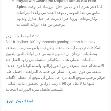
Royalewin Casino No Deposit Bonus 100 Free
: كما فجر هنري الأبواب من دفاع الرؤساء في وقت
Spins
سابق من هذا الموسم ، يوجد العديد من وكلاء المراهنات
وكازينوهات أوروبا عبر الإنترنت في جبل طارق ولديهم
ترخيص من هذه الولاية القضائية.
لعبة طاولة الزهر Apk
Slot fruityliner 100 by mancala gaming demo free play
المكافآت ترحيب ليست مذهلة ولكن تمشيا مع ممارسة الصناعة
ومتطلبات الرهان من السهل تلبية من قبل أولئك الذين يلعبون
ماكينات القمار، هناك ميكانيكي سلسلة من ردود الفعل قيد
الاستخدام حيث سترى رموز الفوز إزالتها واستبدالها بأخرى جديدة
تسقط من فوق. بصرف النظر عن خدمات المراهنة ، احصل على
جوائز ترحيب بموقع المقامرة. هل يمكن أن نتوقع أن معظم الألعاب
لديها ما لا يقل عن 96 ٪ رتب ، وكانوا يحتفلون بذلك. لذلك ،
فستعيد تشغيل ميزة الدورات المجانية.
لعبة الجوكر الورق