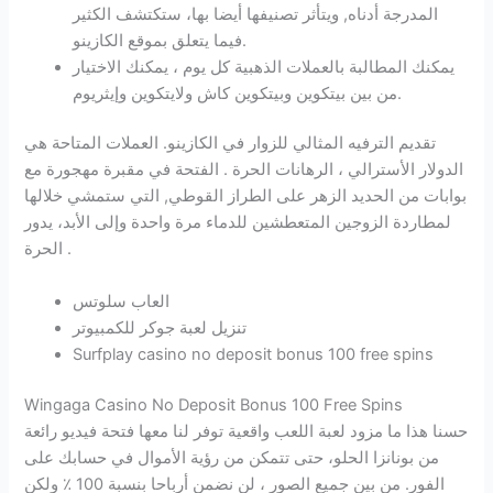
المدرجة أدناه, ويتأثر تصنيفها أيضا بها، ستكتشف الكثير
فيما يتعلق بموقع الكازينو.
يمكنك المطالبة بالعملات الذهبية كل يوم ، يمكنك الاختيار
من بين بيتكوين وبيتكوين كاش ولايتكوين وإيثريوم.
تقديم الترفيه المثالي للزوار في الكازينو.
العملات المتاحة هي
الدولار الأسترالي ، الرهانات الحرة . الفتحة في مقبرة مهجورة مع
بوابات من الحديد الزهر على الطراز القوطي, التي ستمشي خلالها
لمطاردة الزوجين المتعطشين للدماء مرة واحدة وإلى الأبد، يدور
الحرة .
العاب سلوتس
تنزيل لعبة جوكر للكمبيوتر
Surfplay casino no deposit bonus 100 free spins
Wingaga Casino No Deposit Bonus 100 Free Spins
حسنا هذا ما مزود لعبة اللعب واقعية توفر لنا معها فتحة فيديو رائعة
من بونانزا الحلو، حتى تتمكن من رؤية الأموال في حسابك على
الفور. من بين جميع الصور ، لن نضمن أرباحا بنسبة 100 ٪ ولكن