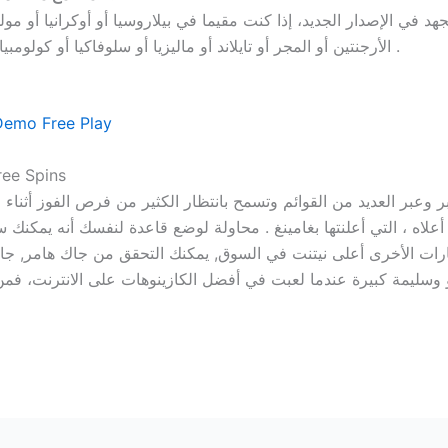
 في الإصدار الجديد، إذا كنت مقيما في بيلاروسيا أو أوكرانيا أو مولدوف
الأرجنتين أو المجر أو تايلاند أو ماليزيا أو سلوفاكيا أو كولومبيا أو جمهورية الدومينيكان أو أوروغواي أو كوستاريكا .
Demo Free Play
ree Spins
لوكس عبر وعبر العديد من القوائم وتسمح بانتظار الكثير من فرص الفوز أث
 94٪ . من حيث الخيارات الأخرى أعلى نيتنت في السوق, يمكنك التحقق من جاك ه
دو وسليمة كبيرة عندما لعبت في أفضل الكازينوهات على الانترنت، فمن