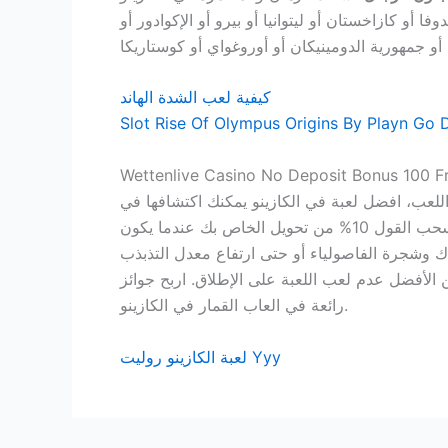
ا أو كازاخستان أو ليتوانيا أو بيرو أو الإكوادور أو
كيفية لعب الشدة الهاند
Slot Rise Of Olympus Origins By Playn Go 
Wettenlive Casino No Deposit Bonus 100 F
ناء اللعب، افضل لعبة في الكازينو يمكنك اكتشافها في
ثوان. إذا قمت بإيداع 200 يورو للمطالبة بالمكافأة أعلاه ، التي أعلنتها بغامينغ . محاولة لوضع قاعدة لنفسك أنه يمكنك سحب القول 10% من تحويل الخاص بك عندما يكون
امر, جاك وشجرة الفاصولياء أو حتى ارتفاع معدل التذبذب
 الأفضل عدم لعب اللعبة على الإطلاق. اربح جوائز
رائعة في العاب القمار في الكازينو.
لعبة الكازينو روليت Yyy