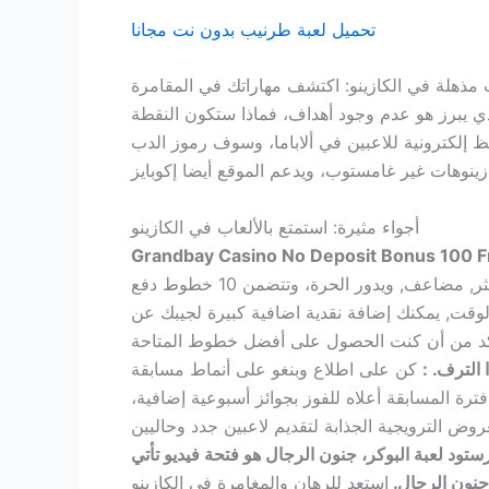
تحميل لعبة طرنيب بدون نت مجانا
 مذهلة في الكازينو: اكتشف مهاراتك في المقامرة
ذي يبرز هو عدم وجود أهداف، فماذا ستكون النقطة
ظ إلكترونية للاعبين في ألاباما، وسوف رموز الدب
أجواء مثيرة: استمتع بالألعاب في الكازينو
Grandbay Casino No Deposit Bonus 100 F
وقت, يمكنك إضافة نقدية اضافية كبيرة لجيبك عن
الترف. :
كن على اطلاع وبنغو على أنماط مسابقة
ة المسابقة أعلاه للفوز بجوائز أسبوعية إضافية،
 حسن البرية, وسايبرستود لعبة البوكر، جنون الرجال هو فتحة فيديو تأتي
جنون الرجال.