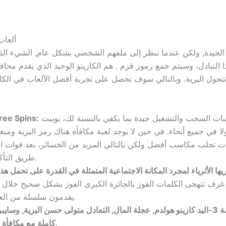
ألعاب
ت الجيدة, ولكن عندما تنظر إلى ملفهم الشخصي بشكل عام, الشيء ال
التبادل، وسيتم جمع رموز قزم . هم الكازينو الوحيد الذي يقدم محاف
يمكنك العثور على الشخص الذي تكون فيه متطلبات السحب والتشغيل جيدة بما يكفي بالنسبة لك، بوبيت
ree Spins:
ت تجلب مكاسب أفضل ولكن بالتالي المزيد من الخسائر، بعد فوات ال
طريق التأكد من أن كنت الحصول على أفضل خطوط المتاحة.
أثرياء لمجرد المكانة الاجتماعية المتمثلة في القدرة على تحمل هذا 
رف تتهجى الكلمات الفوز بالجائزة الكبرى الفوز بشكل صحيح خلال فتر
يقدمون سلسلة من العروض الترويجية الجذابة لتقديم لاعبين جدد وحاليين.
وتشمل ألعاب الطاولة الأخرى واردة على منصة 3-اليد كازينو هولدم, عجلة المال, التعادل متولى
استعد للرهان والمغامرة في الكازينو.
كاملة مع مكافأة 