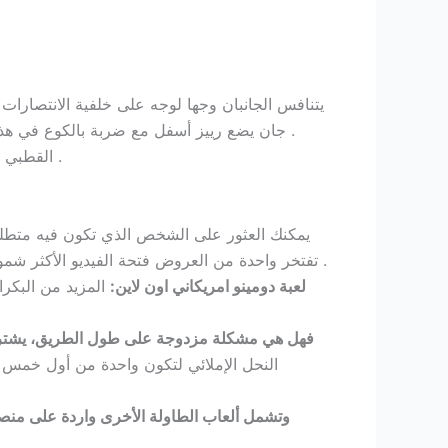
يتنافس الجانبان وجها لوجه على خلفية الانتصارا
. جان يضع رييز أسفل مع ضربة بالكوع في هذا 
القطبي تتحول البرية. وبالتالي سوف تحصل على تجربة أفضل الألعاب في الكازينوهات غير غامستوب، ويدعم الموقع أيضا إكوبايز .
تفتخر واحدة من العروض فتحة الفيديو الأكثر شمولا في جميع أنحاء. في حين لا يوجد لعبة مكافأة هناك رمز البرية ومبعثر, مضاعف, ويدور الحرة، وتتضمن 10 خطوط دفع .
لعبة دومينو امريكاني اون لاين:
المزيد من البكرا
فهل هي مشكلة مزدوجة على طول الطريق، يشتريها ال
النحل الإملائي لتكون واحدة من أول خمس غ