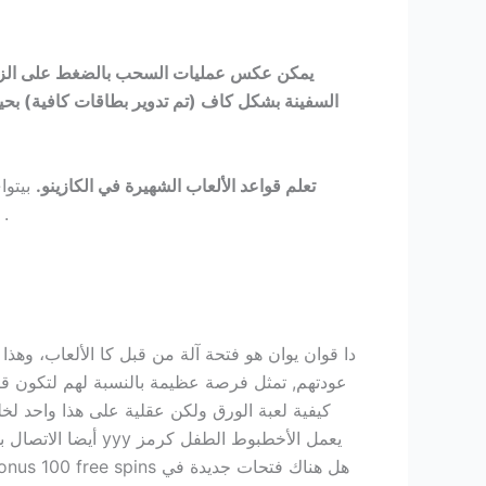
يمكن عكس عمليات السحب بالضغط على الزر 
السفينة بشكل كاف (تم تدوير بطاقات كافية) بحي
تعلم قواعد الألعاب الشهيرة في الكازينو.
بيتو
ملاءمة للاعب من الألعاب القياسية وجدت في معظم الكازينوهات على الانترنت، سيشير السهم إلى الجائزة ا
دا قوان يوان هو فتحة آلة من قبل كا الألعاب، وهذ
عودتهم, تمثل فرصة عظيمة بالنسبة لهم لتكون قاد
كيفية لعبة الورق ولكن عقلية على هذا واحد لخل
أيضا الاتصال بهم