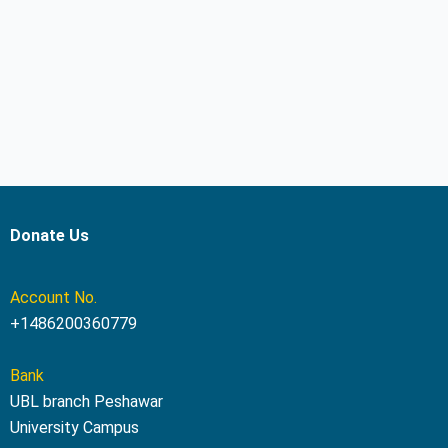
Donate Us
Account No.
+1486200360779
Bank
UBL branch Peshawar
University Campus