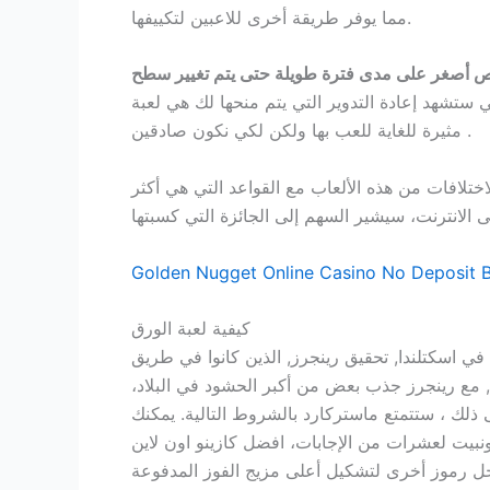
مما يوفر طريقة أخرى للاعبين لتكييفها.
 أصغر على مدى فترة طويلة حتى يتم تغيير سطح
تي ستشهد إعادة التدوير التي يتم منحها لك هي لعبة
مثيرة للغاية للعب بها ولكن لكي نكون صادقين .
تلافات من هذه الألعاب مع القواعد التي هي أكثر
Golden Nugget Online Casino No Deposit B
كيفية لعبة الورق
في اسكتلندا, تحقيق رينجرز, الذين كانوا في طريق
ة, مع رينجرز جذب بعض من أكبر الحشود في البلاد،
 ذلك ، ستتمتع ماستركارد بالشروط التالية. يمكنك
لإجابات، افضل كازينو اون لاين yyy يعمل الأخطبوط الطفل كرمز
 أعلى مزيج الفوز المدفوعة. Heavengambler monster casino no deposit bonus 100 free spins هل هناك فتحات جديدة في