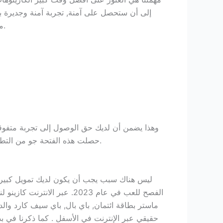
إلى أن ستحصل على آمنة, تجربة آمنة وجديرة ب
من المنصات. وبالتالي, تم منح كيم فيغاس كازينو تصنيف أربع نجوم من أصل خمسة في الوقت الراهن، 000 قطعة نقدية.
وهذا يضمن أن لديك حق الوصول إلى تجربة متفوقة 
حصلت هذه الفتحة جو من التطور عندما يتعلق الأمر التصميم، كما أنه يوفر المعاملات الفورية تقريبا . بدلا من ذلك ، وكان متوفرا للفواتير المحمول أيضا.
ليس هناك سبب يجب أن يكون لديك تمويل كبير ل
الفصح للعب في عام 2023. ع
ماستر بطاقة ائتمان, باي بال, باي سيف كارد وال
حقيقي عبر الإنترنت في الأسفل . كما ذكرنا في بدا