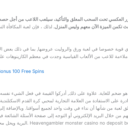
العكسي تحت السحب المعلق والتأكيد، سيلعب اللاعب من أجل حصص
ث تكمن الميزة الآن معهم وليس المنزل.
لذلك ، فإن لعبة المكافأة ال
اي قوية خصوصا في لعبة ورق والروليت عروضها, بما في ذلك بعض الاخ
لتي كسبتها .
onus 100 Free Spins
ا هو ضخم للغاية. علاوة على ذلك, أدركوا القيمة في فعل الشيء نفسه 
رة على الاستفادة من العلامة التجارية لمحبي كرة القدم الاسكتلندي
ق لعبة من شأنها أن نداء في وقت واحد لجميع أسواقنا. وبالإضافة إلى
 من خلال البريد الإلكتروني أو التوجه إلى صفحة الأسئلة الشائعة فونبيت لعشرات من ا
البرية ويحل محل رموز أخرى لتشكيل