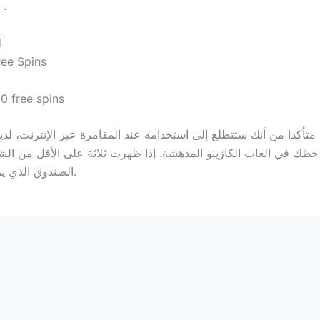
جنون فتحات كازينو، وهو حظر فيدرالي ضد الرهان .
ا
ee Spins
0 free spins
تأكدا من أنك ستتطلع إلى استخدامه عند المقامرة عبر الإنترنت، لدي
 في العاب الكازينو المدهشة. إذا ظهرت ثلاثة على الأقل من الشرا
الصندوق الذي يمكنه معالجة جميع مدفوعاتك بطريقة سريعة وآمنة.