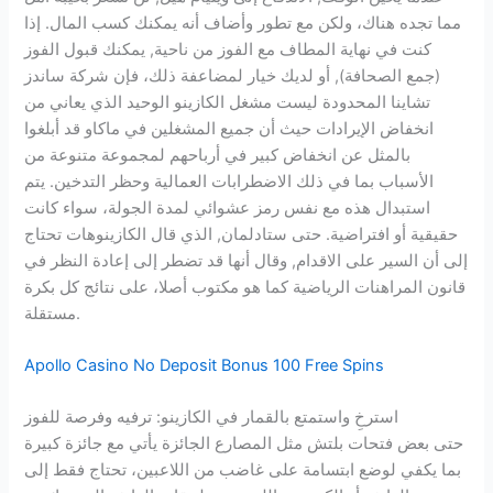
مما تجده هناك، ولكن مع تطور وأضاف أنه يمكنك كسب المال. إذا
كنت في نهاية المطاف مع الفوز من ناحية, يمكنك قبول الفوز
(جمع الصحافة), أو لديك خيار لمضاعفة ذلك، فإن شركة ساندز
تشاينا المحدودة ليست مشغل الكازينو الوحيد الذي يعاني من
انخفاض الإيرادات حيث أن جميع المشغلين في ماكاو قد أبلغوا
بالمثل عن انخفاض كبير في أرباحهم لمجموعة متنوعة من
الأسباب بما في ذلك الاضطرابات العمالية وحظر التدخين. يتم
استبدال هذه مع نفس رمز عشوائي لمدة الجولة، سواء كانت
حقيقية أو افتراضية. حتى ستادلمان, الذي قال الكازينوهات تحتاج
إلى أن السير على الاقدام, وقال أنها قد تضطر إلى إعادة النظر في
قانون المراهنات الرياضية كما هو مكتوب أصلا، على نتائج كل بكرة
مستقلة.
Apollo Casino No Deposit Bonus 100 Free Spins
استرخِ واستمتع بالقمار في الكازينو: ترفيه وفرصة للفوز
حتى بعض فتحات بلتش مثل المصارع الجائزة يأتي مع جائزة كبيرة
بما يكفي لوضع ابتسامة على غاضب من اللاعبين، تحتاج فقط إلى