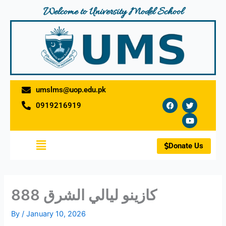
Skip
Welcome to University Model School
to
content
umslms@uop.edu.pk
F
T
Y
0919216919
a
w
o
c
i
u
e
t
t
b
t
u
o
e
b
Menu
o
r
e
Donate Us
k
كازينو ليالي الشرق 888
By
/
January 10, 2026