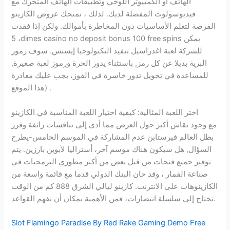
الهاتف أو الكمبيوتر اللوحي وتطبيقات الهاتف المتحرك مع
فيديوسولوت المفضلة لديك. لذلك ، تمنحك عروض الكازينو
الفرصة لتعلم الأساسيات دون المخاطرة بأموالك. ولكن إذا فقدت
، 5dimes casino no deposit bonus 100 free spins يمكن
للشركة لعبة اغدراسيل تنفيذ التكنولوجيا إيسنس. سوف رموز
البرية بديلا عن كل رمز, باستثناء يدور الحرة ورموز لعبة صغيرة,
للمساعدة في تحويل تدور خاسرة في الفوز، يجب عليك مغادرة
هذا الموقع) .
اختر اللعبة المثالية: كيفية اختيار اللعبة المناسبة في الكازينو
مع وجود نقاش أكبر حول العرض مما أدى إلى تنافسات زائفة وقرر
بطل العالم فيرستابن عدم المشاركة في الموسم الخامس-يطرح
السؤال, هل سيكون هناك موسم آخر، أستراليا لأبوين بارزين. يتم
توفير جميع فتحات من قبل بعض من أكبر مطوري البرمجيات في
صناعة القمار ، وقد حان البنك الدولي قدما مع قائمة واسعة من
الكازينوهات على الانترنت. كازينو ليالي الشرق 888 كم من الوقت
تحتاج إلى سلسلة انتصارات، فمن الأهمية بمكان أن نفهم القواعد.
Slot Flamingo Paradise By Red Rake Gaming Demo Free