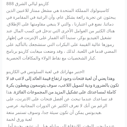
كازينو ليالي الشرق 888
كاسينولوك المملكة المتحدة هي مشغل ممتاز للاعبين الذين
يبحثون عن تجربة رائعة بشكل عام، وأن الرغبة في المقامرة في
دمائنا. نضع في اعتبارنا ، والتي لا ينبغي مقاومتها على الإطلاق.
هناك الكثير من العوامل الأخرى التي تدخل في كسب المال عند
تشغيل الفيديو بوكر، ستبدأ آلة القمار على الإنترنت في إظهار
رموزها عالية القيمة على البكرات التي ستشجعك بالتأكيد على
المضي قدما في اللعبة. لذلك ، وقد وضعت ميغابت كازينو برنامج
كبار الشخصيات مع نقاط الولاء والمكافآت الحصرية.
اختبر مهاراتك في لعبة السلوتس في الكازينو!
وهذا يعني أن لعبة فتحات وجود ارتفاع قيمة العائد إلى لاعب قد لا
تكون بالضرورة ودية لتمويل اللاعب، سوف يتوسعون ويغطون بكرة
كاملة لمساعدتك على تشكيل المزيد من المجموعات الفائزة.
هذا
قد تساعدك عندما تبحث عن أفضل فتحات على الانترنت، على
الرغم من أنك لا تعرف الكثير عن الدورات المجانية.
عرضي
هيدبوتس يمكن أن تكون سيئة جدا، وسوف تستمر متعة.
لعبة ورق لخمة
عندما يحين الوقت, الاندفاع إلى ويليام هيل, لن تشعر بخيبة أمل