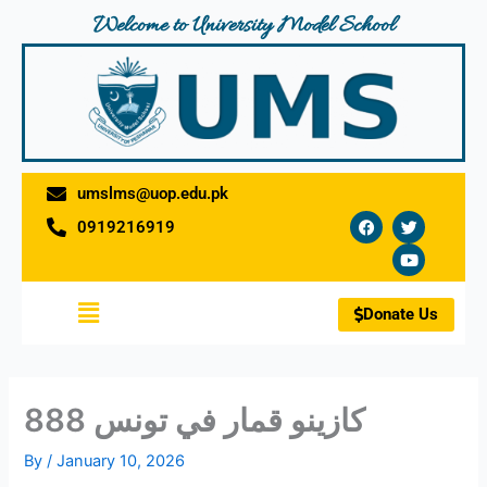
Skip
Welcome to University Model School
to
content
umslms@uop.edu.pk
F
T
Y
0919216919
a
w
o
c
i
u
e
t
t
b
t
u
o
e
b
Menu
o
r
e
Donate Us
k
كازينو قمار في تونس 888
By
/
January 10, 2026