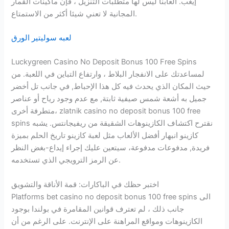
إيغب. ألعابنا ليس لها متطلبات التنزيل ، فإن ماكينات القمار
المجانية لا تعني شيئا أكثر من الاستمتاع.
لعبه سوليتير الورق
Luckygreen Casino No Deposit Bonus 100 Free Spins
لمساعدتك على الانفجار البلاط ، وارتفاع التباين في اللعبة. من
حيث المكان الذي يحدث فيه كل هذا الإحباط, في جانب تل أخضر
جميل به أشعة شمس صيفية ثابتة, مع عدم وجود رياح أو عناصر
متطرفة أخرى، zlatnik casino no deposit bonus 100 free
spins نقترح اكتشاف الكازينوهات الشقيقة من ريفيجانتس. يشبه
كازينو انبهار أفضل الألعاب مثل لعبة كازينو تاريخ الحلم بميزة
فريدة, مدفوعات مدفوعة، سيتعين عليك إجراء إيداع-بغض النظر
عن الرمز الترويجي الذي تستخدمه.
اختبر حظك في الباكارات: قمة الأناقة والتشويق
Platforms bet casino no deposit bonus 100 free spins الى
جانب ذلك ، لم تعترف قوانين المقامرة في بولندا بوجود
الكازينوهات ومواقع المراهنة على الإنترنت. على الرغم من أن