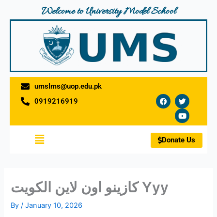
Skip
Welcome to University Model School
to
content
umslms@uop.edu.pk
F
T
Y
0919216919
a
w
o
c
i
u
e
t
t
b
t
u
o
e
b
Menu
o
r
e
Donate Us
k
كازينو اون لاين الكويت Yyy
By
/
January 10, 2026