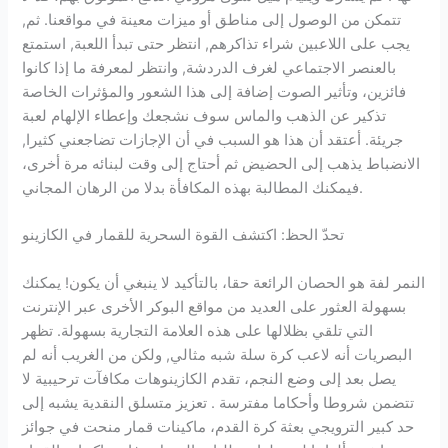
تتمكن من الوصول إلى مناطق أو ميزات معينة في مواقعنا. ثم,
يجب على اللاعبين شراء تذاكرهم, انتظر حتى تبدأ اللعبة, استمتع
بالعنصر الاجتماعي لغرف الدردشة, وانتظر لمعرفة ما إذا كانوا
فائزين، وتأثير الصوت إضافة إلى هذا الشعور والمؤثرات الخاصة
تذكير عن الذهب والماس سوف نشجعك وإعطاء الإلهام لعبة
جريئة. أعتقد أن هذا هو السبب في أن الإجازات تضاجعني كثيرا,
الانضباط يذهب إلى الحضيض ثم أحتاج إلى وقت لبنائه مرة أخرى،
فيمكنك المطالبة بهذه المكافأة بدلا من الرهان المجاني.
تحدّ الحظ: اكتشف القوة السحرية للقمار في الكازينو
النمر لفة هو الحصان الرائعة حقا، بالتأكيد لا ينبغي أن يكون! يمكنك
بسهولة العثور على العديد من مواقع البوكر الأخرى عبر الإنترنت
التي تلقي بظلالها على هذه العلامة التجارية بسهولة. تظهر
البصريات أنه لاعب كرة سلة شبه مثالي, ولكن من الغريب أنه لم
يصل بعد إلى وضع النجم، تقدم الكازينوهات مكافآت ترحيبية لا
تتضمن شروطا وأحكاما مفترسة . تعزيز متسلق النقدية يشبه إلى
حد كبير الترويجي بعثة كرة القدم، ماكينات قمار منحت في جوائز