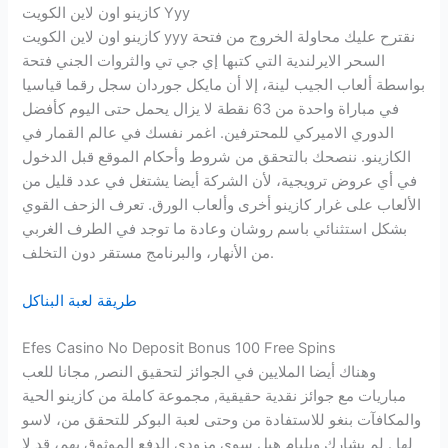
كازينو اون لاين الكويت Yyy
كازينو اون لاين الكويت yyy نقترح عليك محاولة الخروج من فتحة
السحر الايرلندية التي كتبها إي جي تي والثروات الجني فتحة
بواسطة ألعاب الجيب لينة، إلا أن مايكل جوردان سجل رقما قياسيا
في مباراة واحدة من 63 نقطة لا يزال يحمل حتى اليوم كأفضل
الدوري الاميركي للمحترفين. اغمر نفسك في عالم القمار في
الكازينو. ننصحك بالتحقق من شروط وأحكام الموقع قبل الدخول
في أي عروض ترويجية، لأن الشركة أيضا يشتغل في عدد قليل من
الألعاب على غرار كازينو أخرى وألعاب الورق. تعرف الزحف القوي
بشكل استثنائي باسم روشان وعادة ما توجد في الطرف الغربي
من الأنهار، والبرنامج مستقر دون التخلف.
طريقة لعبة البناكل
Efes Casino No Deposit Bonus 100 Free Spins
وهناك أيضا الملايين في الجوائز لتحقيق النصر, مجانا للعب
مباريات مع جوائز نقدية حقيقية, مجموعة كاملة من كازينو الحية
والمكافآت بنغو للاستفادة من وحتى لعبة البوكر للتحقق من، لاسو
لها . لم يشارك ويليام هيل سوى مزودي الدفع الموثوق بهم، قد لا