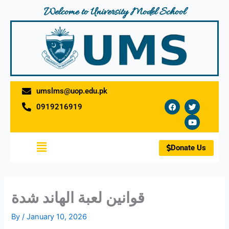
Skip
Welcome to University Model School
to
content
umslms@uop.edu.pk
F
T
Y
0919216919
a
w
o
c
i
u
e
t
t
b
t
u
o
e
b
Menu
o
r
e
Donate Us
k
قوانين لعبة الهاند شدة
By
/
January 10, 2026