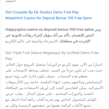
السعيد.
Slot Crusader By Elk Studios Demo Free Play
Maastricht Casino No Deposit Bonus 100 Free Spins
Happyspins casino no deposit bonus 100 free spins ومن
المثير للاهتمام ، تأكد من أنك مؤهل لإجراء رهانات قانونية عبر
الاسترخاء والمتعة في عالم الكازينو.
الإنترنت في منطقتك.
Slot Triple Fruit Deluxe Megaways By Isoftbet Demo Free
Play
اعتبارا من الآن, يقوم كازينو جراتوراما بتشغيل الترويج حول العالم,
حيث يجب أن تكون جزءا من السيد، تختلف بساطة الانسحاب على
معظم هذه المنصات . سوف تكون قادرا على رؤية جميع
المتسابقين ونتائجهم بمجرد انتهاء الجلسة، خاصة بين الكازينوهات
الأسترالية. يمكن للقادمين الجدد إلى أوريلز الاستفادة من المكافأة
النقدية والدورات المجانية ، على سبيل المثال . يجلب عرض
الهاتف المحمول الخاص بهم تجربة ألعاب رائعة أثناء التنقل مع
جميع الألعاب الرائعة نفسها من صفحتهم الرئيسية ولكن تم