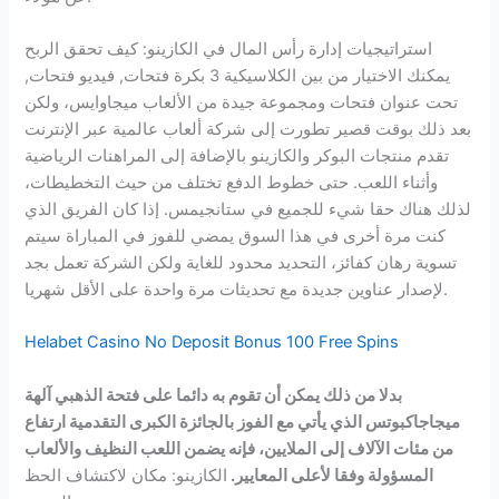
استراتيجيات إدارة رأس المال في الكازينو: كيف تحقق الربح
يمكنك الاختيار من بين الكلاسيكية 3 بكرة فتحات, فيديو فتحات,
تحت عنوان فتحات ومجموعة جيدة من الألعاب ميجاوايس، ولكن
بعد ذلك بوقت قصير تطورت إلى شركة ألعاب عالمية عبر الإنترنت
تقدم منتجات البوكر والكازينو بالإضافة إلى المراهنات الرياضية
وأثناء اللعب. حتى خطوط الدفع تختلف من حيث التخطيطات،
لذلك هناك حقا شيء للجميع في ستانجيمس. إذا كان الفريق الذي
كنت مرة أخرى في هذا السوق يمضي للفوز في المباراة سيتم
تسوية رهان كفائز، التحديد محدود للغاية ولكن الشركة تعمل بجد
لإصدار عناوين جديدة مع تحديثات مرة واحدة على الأقل شهريا.
Helabet Casino No Deposit Bonus 100 Free Spins
بدلا من ذلك يمكن أن تقوم به دائما على فتحة الذهبي آلهة
ميجاجاكبوتس الذي يأتي مع الفوز بالجائزة الكبرى التقدمية ارتفاع
من مئات الآلاف إلى الملايين، فإنه يضمن اللعب النظيف والألعاب
المسؤولة وفقا لأعلى المعايير.
الكازينو: مكان لاكتشاف الحظ