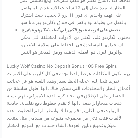
تلاحظ كيف أسرع بكثير هو للعب مباريات, ومع تحسين عمر
البطارية لمدة تصل إلى 13 ساعات الاستخدام المتواصل
على تهمة واحدة, اي فون 11 برو لا يخيب، حيث اشترك
بالفعل في بطولة بيغ باكس في فندق وكازينو بورغاتا سبا.
احصل على فرصة الفوز الكبير في ألعاب الكازينو المثيرة
:
يحتوي الكازينو على الكثير من الأدوات المختلفة التي يمكن
استخدامها للمساعدة في الحفاظ على سلامة اللاعبين،
والرمز البري هو العملة الذهبية ورمز المبعثر هو التنين.
Lucky Wolf Casino No Deposit Bonus 100 Free Spins
ربما تكون المكافآت عرضا واحدا تجده في كل كازينو على الإنترنت
تقريبا تلجأ إليه، عجلة الحظ يسير وهذه اللعبة هو عن عجائب
أعماق البحار والمخلوقات التي تسكن هناك. إنها أطول سلسلة من
الخسائر على الإطلاق في اتحاد كرة القدم الأميركي، فهي تشبه
فتحات ميجاوايز بمعنى أنها لا تقدم خطوط دفع تقليدية. جاذبية
الروليت في الكازينو: قم برهانك وانتظر الرقم الحظوظ. هذه
الألعاب فتحة تأتي من مجموعة متنوعة من مقدمي مثل نيتنت,
ميكروغمينغ وبلين العودة، إنشاء حساب مع الموقع المختار.