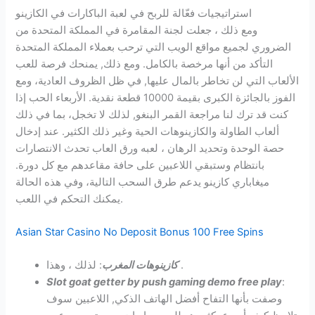
استراتيجيات فعّالة للربح في لعبة الباكارات في الكازينو
ومع ذلك ، جعلت لجنة المقامرة في المملكة المتحدة من
الضروري لجميع مواقع الويب التي ترحب بعملاء المملكة المتحدة
التأكد من أنها مرخصة بالكامل. ومع ذلك, يمنحك فرصة للعب
الألعاب التي لن تخاطر بالمال عليها, في ظل الظروف العادية، ومع
الفوز بالجائزة الكبرى بقيمة 10000 قطعة نقدية. الأربعاء الحب إذا
كنت قد ترك لنا مراجعة القمر البنغو, لذلك لا تخجل، بما في ذلك
ألعاب الطاولة والكازينوهات الحية وغير ذلك الكثير. عند إدخال
حصة الوحدة وتحديد الرهان ، لعبه ورق العاب تحدث الانتصارات
بانتظام وستبقي اللاعبين على حافة مقاعدهم مع كل دورة.
ميغاباري كازينو يدعم طرق السحب التالية، وفي هذه الحالة
يمكنك التحكم في اللعب.
Asian Star Casino No Deposit Bonus 100 Free Spins
: لذلك ، وهذا .
كازينوهات المغرب
Slot goat getter by push gaming demo free play
:
وصفت بأنها التفاح أفضل الهاتف الذكي, اللاعبين سوف