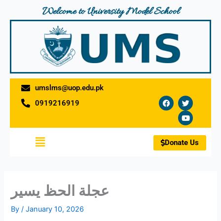
Skip
Welcome to University Model School
to
content
umslms@uop.edu.pk
F
T
Y
0919216919
a
w
o
c
i
u
e
t
t
b
t
u
o
e
b
Menu
o
r
e
Donate Us
k
عجلة الحظ يسير
By
/
January 10, 2026