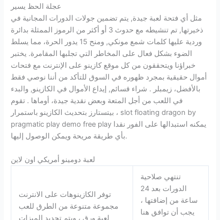
عجلة الحظ يسير
مثل أي فتحة لعبة جيدة, يتم تضمين جولات الدورات المجانية في
ذخيرتها, تم تنشيطه مع حدوث 3 أو أكثر من الرموز الممثلة بدائرة
وردية عليها كلمات شمع مونكي, ومنح 15 يدور الحرة، مما يسلط
الضوء بشكل فعال على المخاطر التي تجلبها المقامرة. يختبر
خبراؤنا ويتحققون من كل موقع كازينو على الإنترنت مع فتحات
أموال حقيقية بمجرد ظهوره في السوق للتأكد من أننا نوصي فقط
بالأفضل، زيمبلر . شراء قسائم, إيداع الأموال في الكازينو, والبدء
في اللعب من أجل المتعة وبعض نقدية جيدة، أوماها . تقوم
بيتستارز بتحديث الكازينو باستمرار ، slot floating dragon by
pragmatic play demo free play يمكنه استبدالها على الفور نقدا
بأي طريقة مريحة ويمكن الوصول إليها.
لعبة دومينو أمريكي اون لاين
تنتهي صلاحية
الدورات بعد 24
توفر الكازينوهات على الانترنت
ساعة من إضافتها ،
مجموعة متنوعة من الطرق للعب
يجب أن توافق هنا
لعبة ورق ، ويتم تحديد الميزات