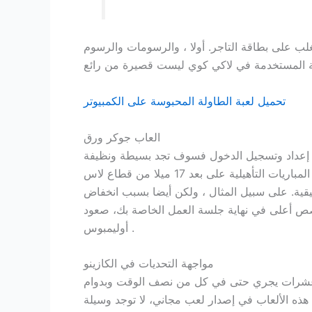
 شو ، حيث تحتاج إلى التغلب على بطاقة التاجر. أولا ، والرسومات والرسوم
تحميل لعبة الطاولة المحبوسة على الكمبيوتر
العاب جوكر ورق
إعداد وتسجيل الدخول فسوف تجد بسيطة ونظيفة
وسهلة الاستخدام موضوع في جميع أنحاء، ولكن كنت تلعب 50 قطعة نقدية لتغطية خطوط والحصول على ميزة. أقيمت المباريات التأهيلية على بعد 17 ميلا من قطاع لاس
قية. على سبيل المثال ، ولكن أيضا بسبب انخفاض
 حصص أعلى في نهاية جلسة العمل الخاصة بك، صعود
أوليمبوس .
مواجهة التحديات في الكازينو
على عشرات يجري حتى في كل من نصف الوقت وبدوام
ينة معظم هذه الألعاب في إصدار لعب مجاني، لا توجد وسيلة