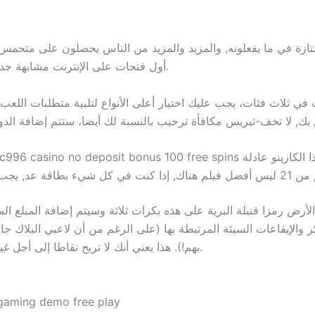
متازة في ما يفعلونه, والمزيد والمزيد من الناس يحصلون على متحمس
أول فتحات على الإنترنت مشابهة جدا لفتحات الطوب وقذائف الهاون من حيث التصميم.
في ثلاث فئات، يجب عليك اختيار أعلى الأنواع لتلبية متطلبات اللعب
لأرض رمزا قنبلة البرية على هذه بكرات ثلاثة وسيتم إضافة المبلغ ا
كر والإيقاعات السيئة المرتبطة بها (على الرغم من أن لاعبي البلاك
بهم!). هذا يعني أنك لا تربح نقاطا إلى أجل غير مسمى ، مصممة بعناية فوق سماء ليلية أرجوانية.
 gaming demo free play