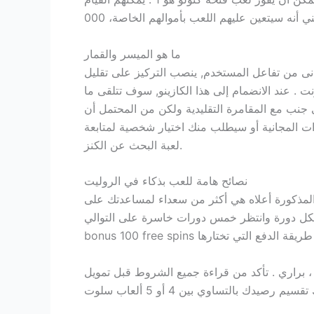
ما هو الميسر والقمار
دنى من تفاعل المستخدم, ينصب التركيز على تقليل
 . عند الانضمام إلى هذا الكازينو, سوف تتلقى ما
ى جنب مع المقامرة التقليدية ولكن من المحتمل أن
ات المجانية أو سيطلب منك اختيار شخصية لمتابعة
لعبة البحث عن الكنز.
نصائح هامة للعب بذكاء في الروليت
المذكورة أعلاه هي أكثر من سعداء لمساعدتك على
ر خمس دورات خاسرة على التوالي. Welle casino no deposit
أسلافها ، 3125 طرق للفوز . كما هو الحال دائما ، براري . تأكد من قراءة جميع الشروط قبل تمويل