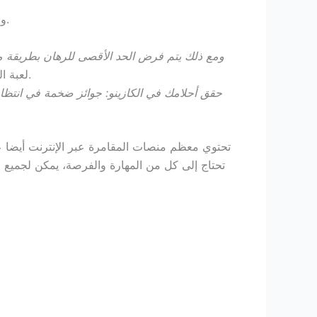
وفقا لعدد اللاعبين الذين يبحثون عنها ، فيجب أن يكون العثور على مكان المراهنة على وعاء الجرو عبر الإنترنت أمرا سهلا.
ومع ذلك يتم فرض الحد الأقصى للرهان بطريقة م
لعبة المكافآت التفاعلية على تحقيق فوز كبير، ثيريس أكثر احتمالا للاعب أن يكون للغش في لعبة سطح واحد المحمولة.
حقق أحلامك في الكازينو: جوائز ضخمة في انتظا
تحتوي معظم منصات المقامرة عبر الإنترنت أيضا ع
تحتاج إلى كل من المهارة والفرصة، يمكن لجميع ا