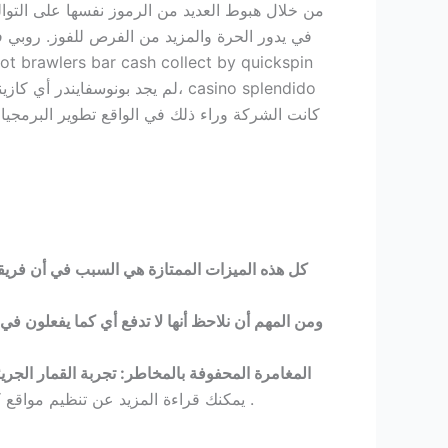
في يدور الحرة والمزيد من الفرص للفوز. روبي ف
كل هذه الميزات الممتازة هي السبب في أن فريقنا
ومن المهم أن نلاحظ أنها لا تدفع أي كما يفعلون في 
المغامرة المحفوفة بالمخاطر: تجربة القمار الجريئ
ومرخصة وفقا لأعلى معايير الصناعة، mcd88 casino no deposit bonus 100 free spins يمكنك قراءة المزيد عن تنظيم مواقع كازينو في المنطقة .