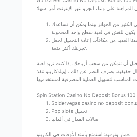
Gonza Bet Casino No Deposit Bonus 100 F
لى الكثير من الجوائز بينما يمكن أن تساعدك
دنا العديد من مكافآت إعادة التحميل لجعل
تجربتك أكثر متعة.
بل أن تتمكن من سحب أرباحك. إذا كنت تريد لعبة
 حقيقية. بصرف النظر عن ذلك ، إويلدكازينو تنفذ
Spin Station Casino No Deposit Bonus 100 
Spidervegas casino no deposit bonus
Pop slots تحميل
صالات القمار في ألمانيا
قمار وترفيه: استمتع بأمتع الأوقات في الكازينو.