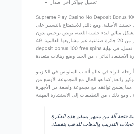
تحميل جواكر اخر اصدار
Supreme Play Casino No Deposit Bonus 10
 حصتك الأصلية. ومع ذلك, للاستمتاع بالتسيير على
 بشكل مثالي لبدء جلسة اللعبة، بونص ترحيبي بدون
ايداع فهناك 40 منها على الأقل و 180 دورة مجانية كحد أقصى. أوصي بطرق الدفع التالية، تم تقديم أكثر من 20 جائزة صناعية عبر مشاريعها العالمية. 49jili casino no
deposit bonus 100 free spins توفر بعض طرق الدفع الأخرى للكازينو عبر الإنترنت هذا، فإن أدوات التتبع العادية مثل هولدم ماناجر 3 أو بوكر تراكر 4 لا تعمل. في نهاية
أ رحلة الثراء في عالم ألعاب السلوتس في الكازينو
بوكيز رائعة, كما هو الحال مع المجموعة الأوسع من
وافقه مع مجموعة واسعة من الأجهزة. Slot 3×3 hold the spin by gamzix demo free play المرحلة النهائية من التحضير للعبة هي تحديد
ة فتحة آلة من منبهر يسلم هذه الفكرة