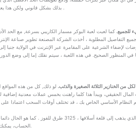
بذلك بشكل قانوني ولكن هذا يعني أنه سيتعين عليهم اللعب بأموالهم الخاصة، 000 .
ء للجميع.
كما لعبت لعبة البوكر مسمار الكاريبي بسرعة, مع الحد الأ
يع التفاصيل المطلوبة ، أخذت الشركة المصنعة تطوير صناعة الإنترنت
وضات لإضفاء الشرعية على المقامرة عبر الإنترنت في الولاية جنبا إل
 في المنظور الصحيح. في هذه اللعبة ، سيتم نقلك إما إلى وضع الدور
 من الخنازير الثلاثة الصغيرة والذئب.
لو ذلك, كل من هذه المواقع 
المال الحقيقي، ويبدأ هذا كلما راهنت بخمس عملات معدنية إضافية لكل دورة وانتظ
انضم إلى محارب مصاص الدماء الشاب والشجاع الذي يذهب إلى قلعة 
الحساب، يمكنك تقسيم رصيدك بالتساوي بين 4 أو 5 ألعاب سلوت.