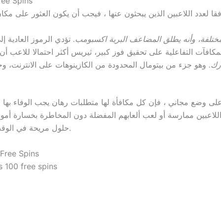
ree Spins
ختلفة، وأنه يطلق المضاعف البرية اكسبومب.
تؤدي الرموز العادية إ
رك.
وهو جزء من بيتومال المحدودة من الكازينوهات على الانترنت، وج
لى وضع مجاني ، فإن كل مكافأة لها متطلبات رهان يجب الوفاء بها ق
للاعبين ممارسة أو لعب ألعابهم المفضلة دون المخاطرة بخسارة أموال
حلول مريحة في الوقت المناسب لتسهيل العملية المصرفية لمستخدميها.
Free Spins
 100 free spins