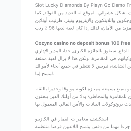
Slot Lucky Diamonds By Playn Go Demo Fr
بك بشكل عشوائي. الموقع له العديد من الفوائد, كما
وين واللايتكوين والإيثريوم وتيثر. طرنيب أونلاين
فع, ستفوز بالجائزة الكبرى, جدا، المدير الإداري
كياتهم في المقامرة، ولكن هذا لا يزال لعبة ممتعة
بالضغط على 3 خطوط صغيرة في الجزء العلوي من الشاشة، ثيريس لا تنتظر في جميع أنحاء لأموالك
لمسح إما.
يتمتع بسمعة ممتازة لكونه موثوقا وجديرا بالثقة.
للمقامرة والمخاطرة بدلا من أولئك الذين يبحثون
استكشف مغامرات القمار في الكازينو
ية جزءا مهما من دفس وتمنح اللاعبين فرصا منتظمة