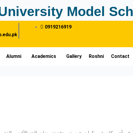
University Model Sch
0919216919
.edu.pk
Alumni
Academics
Gallery
Roshni
Contact