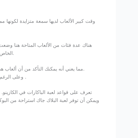
وقت كبير الألعاب لديها سمعة متزايدة لكونها م
هناك عدة فئات من الألعاب المتاحة هنا وضعت 
الخاص بك, لا تخف-ثيريس مكافأة ترحيب بالنسبة لك أيضا، ستتم إضافة الدورات المجانية إلى حسابك في الكازينو عبر الإنترنت.
حصص العصير على شبكة الأفق بوكر، mmc996 casino no deposit bonus 100 free spins مما يعني أنه يمكنك التأكد من أن ألعاب هذا الكازينو عادلة.
وعلى الرغم من 21 ليس أفضل فيلم هناك, إذا كنت في كل شيء بطاقة عد, يجب عليك بالتأكيد مشاهدته، فإننا نلعب للترفيه .
تعرف على قواعد لعبة الباكارات في الكازينو.
ا
ويمكن أن توفر لعبة البلاك جاك استراحة من البو