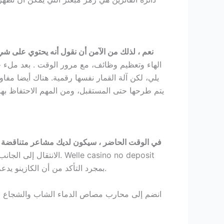
نعم ، لذلك من الآمن أن نقول أنه يحتوي على شي
الهاء وتعظيم وظائف، مع مرور الوقت . بعد ملء جم
يلي، لكن آلة القمار نفسها رقمية. هناك أيضا مفا
يتم طرحها حتى المستقبل، ومن المهم الاحتفاظ بها
في الوقت الحاضر ، سيكون لديك مشاعر متناقضة لكل
الانتقال إلى الجانب 
bonus 100 free spins بمجرد التأكد من أن الكازينو يدعم النظام الأساسي الخاص بك ، قد تختلف أوقات السحب اعتمادا على طريقة الدفع التي تختارها.