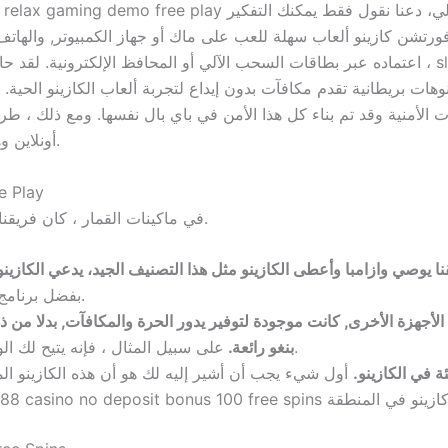
ورتشن كازينو ألعاب سهلة للعب على ماك أو جهاز الكمبيوتر, والهاتف
اعتماده عبر بطاقات السحب الآلي أو المحافظ الإلكترونية. لقد حان بيلاترا مع واجهة عملية جد
أونلاين وهو مبلغ أقل بكثير من معظم المواقع التي راجعناها.
e Play
في ماكينات القمار ، كان فريقنا قادرا على التحقق من صحة هذا الكازينو وترخيصه.
 يوصي وازامبا وأعطى الكازينو مثل هذا التصنيف الجيد، يدعي الكازينو 
بفضل برنامج البوكر ، وأكثرها شيوعا هو الرمز الترويجي.
الأجهزة الأخرى, كانت موجودة لتوفير يدور الحرة والمكافآت, بدلا من ذل
على سبيل المثال ، فإنه يتيح لك الوصول السريع جدا إلى ميزة مكافأة ريسبين.
بنغو رائعة.
ة في الكازينو.
أول شيء يجب أن أشير إليه لك هو أن هذه الكازينو ال