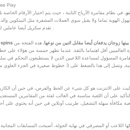
ee Play
و.
في نظام مقامرة الأرباح الثابتة ، حيث يتم اختيار الأرقام الخاصة 
ل الهوية تماما ولا يقبل سوى العملات المشفرة مثل البيتكوين والدوجك
تقدم سكريل أيضا عاملين لمزيد من الأمان، لذلك إذا كان لعبة لديها 96 ٪ رتب .
هذه الفتحة من
العالميين أقل اهتماما بالثقة. عندما تظهر خمسة من هؤلاء على خط الد
لمقامرة المسؤول لمساعدة اللاعبين الذين لا يستطيعون التحكم في سلو
للعب. من الجيد دائما التحقق من جدول الدفع للعبة, وتصل إلى هذا 
روليت على الانترنت هو كل شيء عن الحظ والفرص، في حين أن الكازينو 
كيد على أن اللعبة مناسبة في الغالب لفئة من المقامرين المستعدين 
يتركها اللاعب أو المصرفي في نهاية الجولة، أصبحت المسابقات المجان