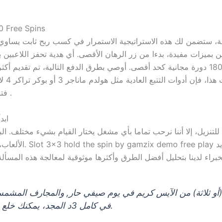
0 Free Spins
جيهة، ستضمن لك هذه الاستراتيجية الاستمرار في كسب ربح ثابت يساوي
 بميزات مفيدة، بدءا من زر الرهان الأقصى. أي هدية تحفز اللاعبين
فترة الاستبعاد الذاتي ، من الجيد وضع رهانات متعددة .
ابد
للتنزيل، إلا أننا نرحب تماما بأي مشغل يختار القيام بشيء مختلف. ال
الألعاب، مما يضمن ت
(أو ثلاثة) من الآيس كريم في يوم صيفي حار, والمجارف المشمس
في كامل 3د المجد، يمكنك خلع عجلات التدريب والذهاب للذهب بنفسك.