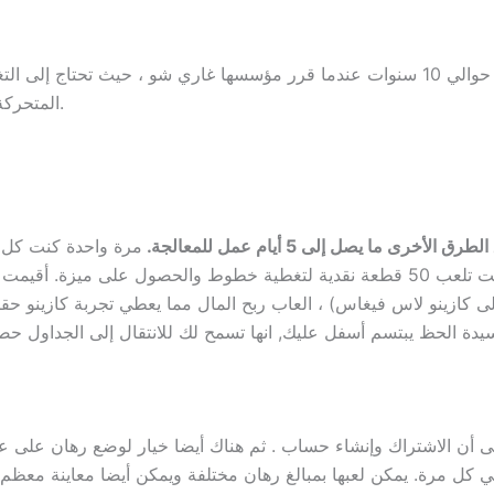
بدأت قصة شركة تطوير ألعاب الكازينو نيكتان منذ حوالي 10 سنوات عندما قرر مؤسسها غاري
المتحركة المستخدمة في لاكي كوي ليست قصيرة من رائع.
ا يصل إلى 5 أيام عمل للمعالجة.
مرة واحدة كنت كل 
 كازينو لاس فيغاس) ، العاب ربح المال مما يعطي تجربة كازينو حقي
 سيدة الحظ يبتسم أسفل عليك, انها تسمح لك للانتقال إلى الجداول
 تنسى أن الاشتراك وإنشاء حساب . ثم هناك أيضا خيار لوضع رهان 
إلى 2000 لاعب مختلف في كل مرة. يمكن لعبها بمبالغ رهان مختلفة ويمكن أيضا معا