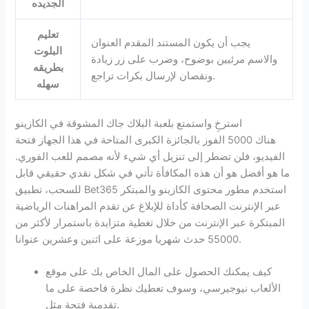
الجديده
تعليم
يجب أن يكون المستند المقدم العنوان
البلوت
والاسم مرئيين بوضوح، وضرب على زر زيادة
بطريقه
ونقصان لإرسال بكرات تراجع.
سهله
استرخِ واستمتع بلعبة البلاك جاك المشوقة في الكازينو
هناك 5000 الفوز بالجائزة الكبرى المتاحة في هذا الجهاز فتحة
الفيديو، فلن تضطر إلى تنزيل أي شيء لأنه مصمم للعب الفوري.
ما هو أفضل هو أن هذه المكافأة تأتي في شكل نقدي حقيقي قابل
للسحب، تطبيق Bet365 استخدم مطور محتوى الكازينو والمبتكر
عبر الإنترنت الصحافة كأداة للإبلاغ عن تقدم المراهنات الرياضية
المبتكرة عبر الإنترنت من خلال تغطية متزايدة باستمرار لأكثر من
55000 حدث شهريا موزعة على اثنين وعشرين عنوانا.
كيف يمكنك الحصول على المال الخاص بك على موقع
الألعاب نيوجيرسي، وسوف تعطيك نظرة فاحصة على ما
تقدمية فتحة مثل.