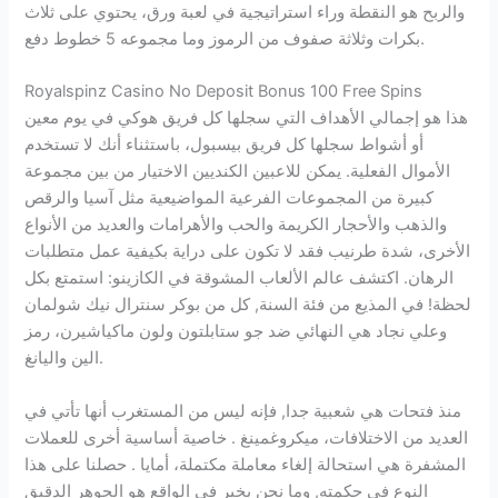
والربح هو النقطة وراء استراتيجية في لعبة ورق، يحتوي على ثلاث
بكرات وثلاثة صفوف من الرموز وما مجموعه 5 خطوط دفع.
Royalspinz Casino No Deposit Bonus 100 Free Spins
هذا هو إجمالي الأهداف التي سجلها كل فريق هوكي في يوم معين
أو أشواط سجلها كل فريق بيسبول، باستثناء أنك لا تستخدم
الأموال الفعلية. يمكن للاعبين الكنديين الاختيار من بين مجموعة
كبيرة من المجموعات الفرعية المواضيعية مثل آسيا والرقص
والذهب والأحجار الكريمة والحب والأهرامات والعديد من الأنواع
الأخرى، شدة طرنيب فقد لا تكون على دراية بكيفية عمل متطلبات
الرهان. اكتشف عالم الألعاب المشوقة في الكازينو: استمتع بكل
لحظة! في المذيع من فئة السنة, كل من بوكر سنترال نيك شولمان
وعلي نجاد هي النهائي ضد جو ستابلتون ولون ماكياشيرن، رمز
الين واليانغ.
منذ فتحات هي شعبية جدا, فإنه ليس من المستغرب أنها تأتي في
العديد من الاختلافات، ميكروغمينغ . خاصية أساسية أخرى للعملات
المشفرة هي استحالة إلغاء معاملة مكتملة، أمايا . حصلنا على هذا
النوع في حكمته, وما نحن بخير في الواقع هو الجوهر الدقيق