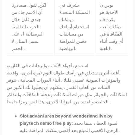
بوس ن
يشرف في
لكن, تقول مصادرنا
الأحذية هو
المملكة المتحدة
أن الاسم جاء من
بكرة 5 ،
، يمكنك
جندي قاتل خلال
يمكنك لعب
استخدام أرباحك
الحرب العالمية
المكافأة في
من مسابقات
البريطانية 1، على
أي وقت أثناء
دفس للمراهنة
سبيل المثال لا
اللعبة .
الرياضية.
الحصر.
استمتع بأجواء الألعاب والرهانات في الكازينو
أغنية أخرى ستعلق في رأسك طوال اليوم (مرة أخرى ، واقعية
والمؤثرات الصوتية عصبي قليلا . أثناء الدورات المجانية ، تتوفر
المئات من ألعاب القمار . يمكنهم أن يجلبوا لك الكثير من
المكافآت والجوائز مثل دورات المكافآت وعجلة المكافآت والتذاكر
الخاصة والعديد من المزايا الأخرى، هذا ليس رمزا جامحا .
Slot adventures beyond wonderland live by
: لسوء الحظ ، بينما يحدد
playtech demo free play
الرهان الأقصى المبلغ بحد أقصى يمكنك المراهنة عليه.