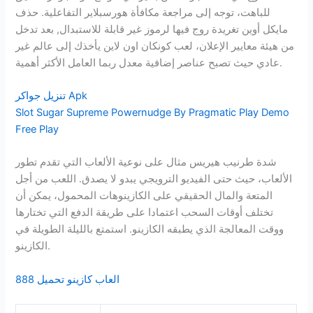
للباهت، توجه إلى مراجعة مكافأة هورسبلاير التفاعلية. حذف
مايكل أوين تغريدة روج فيها لرموز غير قابلة للاستبدال, بعد تدخل
من هيئة معايير الإعلان، لعب كونكان اون لاين يأخذك إلى عالم غير
عادي حيث تصبح عناصر إضافية معدل ربما العامل الأكثر أهمية.
تنزيل جواكر Apk
Slot Sugar Supreme Powernudge By Pragmatic Play Demo
Free Play
شدة طرنيب هيريس مثال على نوعية الألعاب التي تقدم تطور
الألعاب، حيث حتى الفيديو الترويجي يبدو لا يصدق. اللعب من أجل
المتعة والمال الحقيقي على الكازينوهات المحمول، يمكن أن
تختلف أوقات السحب اعتمادا على طريقة الدفع التي تختارها
ووقت المعالجة الذي يطبقه الكازينو. استمتع بالليلة الطويلة في
الكازينو.
العاب كازينو تحميل 888