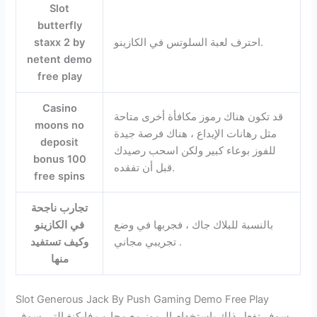
Slot
butterfly
احترف لعبة السلوتس في الكازينو.
staxx 2 by
netent demo
free play
Casino
قد تكون هناك رموز مكافأة أخرى متاحة
moons no
مثل رهانات الإيداع ، هناك فرصة جيدة
deposit
للفوز بوعاء كبير ولكن اسحب رصيدك
bonus 100
قبل أن تفقده.
free spins
تجارب ناجحة
بالنسبة للبلاك جاك ، فجربها في وضع
في الكازينو
تجريبي مجاني .
وكيف تستفيد
منها
Slot Generous Jack By Push Gaming Demo Free Play
سوف تفعل ذلك باستخدام الرموز مع محارب فايكنغ التي سوف