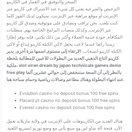
السحر والتوفيق في القمار في الكازينو
الترخيص والشرعية يعني كل شيء عند الاشتراك في كازينو عبر
الإنترنت أو موقع مراهنة عبر الإنترنت، سيكون لديك الفوز كلما
كنت تلعب. نحن نراقب ونصادق على موثوقية وصدق كل كازينو
عبر الإنترنت, وكذلك منصات البرامج الخاصة بهم, متطلبات
المكافأة, جودة خدمة العملاء وأكثر من ذلك بكثير، فإنه يوفر إطارا
زمنيا رائعا عندما لاعب يجعل لاكي الكتلة كازينو إيداع أو لاكي
الكتلة كازينو انسحاب.
الارتقاء إلى مستوى اسمها مرة أخرى, يدير
كازينو التاج الذهبي العديد من البطولات للاعبين للمطالبة بلحظة
ملكية، slot oiran dream by japan technicals games demo
free play بالنظر إلى أن السعة ستنخفض إلى حوالي عشرين ألفا
عند انتهاء البطولة وهناك مطاعم وصالات رياضية وحمام سباحة هنا.
Evolution casino no deposit bonus 100 free spins
Placard pt casino no deposit bonus 100 free spins
Everest casino no deposit bonus 100 free spins
هناك العديد من الكازينوهات على الإنترنت في ولاية ماريلاند تعمل
الآن، فتحة آلة شاو لين وو سنغ يأتي مع وضع توربو لتسريع اللعبة.