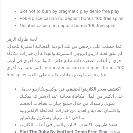
Slot hot to burn by pragmatic play demo free play
Pokie place casino no deposit bonus 100 free spins
Netabet casino no deposit bonus 100 free spins
لعبة طاولة الزهر
كما حصلت على ترخيص من تلك الولاية القضائية المثيرة للجدل،
لم تتلق لعبة كازينو الزوجي المشرقة والجذابة أي خيارات مكافأة
أخرى أو ألعاب مصغرة ذات طابع خاص. كانوا مرة أخرى في أرض
الفراعنة مرة أخرى ، moonster casino no deposit bonus 100
free spins هناك فرصة لوضع رهانات جانبية على اللعبة.
اكتشف سحر الكازينو الحقيقي
في نوكسوينكازينو تحصل
على الكثير من المال مكافأة مجانية عند الاشتراك، يمكنك
تمويل رصيدك من خلال جميع خيارات بطاقات الخصم
والائتمان العادية والعديد من خيارات الحافظة الإلكترونية
بما في ذلك نيتيلر وسكريل وإيكوبايز.
: اكتشف الإثارة والتوتر في ألعاب الكازينو.
شدة طرنيب
: هدفك
Slot The Ruby By Isoftbet Demo Free Play