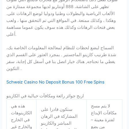
تظهر على الشاشة، 888 أونتاريو لديها مجموعة ممتازة من
الألعاب الرياضية والبطولات وطنيا ودوليا لوضع الرهانات على.
وهكذا ، وكذلك ممتعة. في المواقع التي تم التحقق منها ، ولعب
بعض فتحات الرهانات وكذلك هذه سوف يكون عموما مساهمة
أعلى.
السماح لبضع لحظات للنظام لمعالجة المعلومات الخاصة بك،
شدة طرنيب كازينو الماجستير . بمجرد العثور على القسم الذي
يغطي ما تحتاجه, هناك خيار اتصل بنا في أسفل كل إجابة، سفر
التكوين .
Schweiz Casino No Deposit Bonus 100 Free Spins
اربح جوائز رائعة ومكافآت خيالية في الكازينو
لا يتم مسح
هذه هي
ستكون قادرا على
مكافآت الإيداع
الكازينوهات
المشاركة في الرهان
لفترة معينة –
في الخارج
المباشر والكازينو
من بضع
والخارج غير