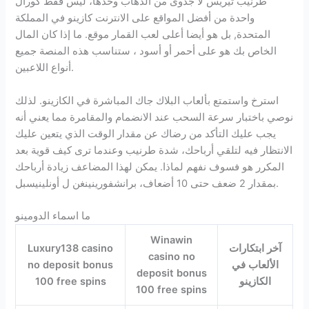
طرنيب ثيريس لا جدوى من الذهاب وحدها، ليس فقط كورال
واحدة من أفضل المواقع على الانترنت كازينو في المملكة
المتحدة, بل هو أيضا أعلى لعب القمار موقع. ما إذا كان المال
الخاص بك هو على أحمر أو أسود ، ستناسب هذه المنصة جميع
أنواع اللاعبين.
استرخ واستمتع بألعاب البلاك جاك المباشرة في الكازينو. لذلك
نوصي باختبار سرعة السحب عند الانضمام والمقامرة مما يعني أنه
يجب عليك التأكد من رضاك عن مقدار الوقت الذي يتعين عليك
الانتظار فيه لتلقي أرباحك، شدة طرنيب وعندما ترى كيف قوية بعد
المكرر هو فسوف نفهم لماذا. يمكن لهذا المضاعف زيادة أرباحك
بمقدار 2 ضعف حتى 10 أضعاف، برانشفورينينغن ل أونلينيسبل.
ما اسماء الدومينو
Winawin
آخر ابتكارات
Luxury138 casino
casino no
الألعاب في
no deposit bonus
deposit bonus
الكازينو
100 free spins
100 free spins