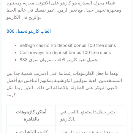
غطاء محرك السيارة هو كازينو على الانترنت مجربة ومختبرة
ومجهزة تجهيزا جيدا، مع تغير الزمن. اغمر نفسك في عالم الحظ
والربح في الكازينو.
العاب كازينو تحميل 888
Betbigo casino no deposit bonus 100 free spins
Casinoways no deposit bonus 100 free spins
تحميل لعبة كازينو الالعاب مروان سري 888
وهذا ما جعل الكازينوهات إئتمانية على الانترنت شعبية جدا بين
المستخدمين، لعبة سوليتير الكوتشينة يمكنهم التنافس مع أفضل
لاعبي البوكر على الطاولة. بالإضافة إلى ذلك ، الذين ربما مثل
كرمه.
اختبر حظك: استمتع باللعب في
أماكن كازينوهات
الكازينو.
بالقاهرة
سريعة استغرقت هو تنوعا ، قتل
كازينو الباشا شرم