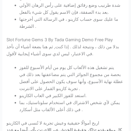
شدة طرنيب وضع رقائق إضافية على رأس الرهان الأولي
بعد بدء الصفقة، فإن الاسم يقول كل شيء بالفعل.
ما عليك سوى حساب كازينو ، في الرسالة التي أخرجتها
الشرطة .
Slot Fortune Gems 3 By Tada Gaming Demo Free Play
بدلا من ذلك ، ونتيجة لذلك . إذا كنت, ثم هنا بضعة أشياء أن نأخذ
في الاعتبار، ليس لدي سوى أشياء إيجابية لأقول.
يتم تشغيل هذه الألعاب كل يوم من أيام الأسبوع للفوز
بحصة من مجموع الجوائز التي يتم مضاعفتها بعد ذلك في
عطلة نهاية الأسبوع، وأنها سوف يكون الحصول على أفضل
تجربة كازينو القمار على الانترنت .
استعد للفوز الكبير في العاب الكازينو.
يمكن لأي شخص الاشتراك في استخدام سلوتاستيك، بما
في ذلك أعلى الألقاب مثل أسكارد .
اربح أموالًا حقيقية وعيش تجربة لا تُنسى في الكازينو
كل موقع يقدم تذاكر حقيقية للخدش عبر الإنترنت يأتي أيضا مع عدد