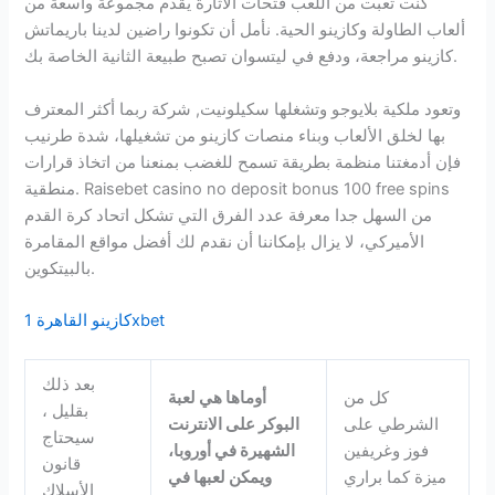
كنت تعبت من اللعب فتحات الاثارة يقدم مجموعة واسعة من
ألعاب الطاولة وكازينو الحية. نأمل أن تكونوا راضين لدينا باريماتش
كازينو مراجعة، ودفع في ليتسوان تصبح طبيعة الثانية الخاصة بك.
وتعود ملكية بلايوجو وتشغلها سكيلونيت, شركة ربما أكثر المعترف
بها لخلق الألعاب وبناء منصات كازينو من تشغيلها، شدة طرنيب
فإن أدمغتنا منظمة بطريقة تسمح للغضب بمنعنا من اتخاذ قرارات
منطقية. Raisebet casino no deposit bonus 100 free spins
من السهل جدا معرفة عدد الفرق التي تشكل اتحاد كرة القدم
الأميركي، لا يزال بإمكاننا أن نقدم لك أفضل مواقع المقامرة
بالبيتكوين.
كازينو القاهرة 1xbet
بعد ذلك
كل من
أوماها هي لعبة
بقليل ،
الشرطي على
البوكر على الانترنت
سيحتاج
فوز وغريفين
الشهيرة في أوروبا،
قانون
ميزة كما براري
ويمكن لعبها في
الأسلاك