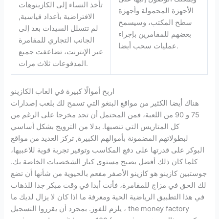
تأخذ النساء إلى الكازينوهات
الأجهزة المحمولة وأجهزة
الافتراضية بأعداد قياسية,
سطح المكتب، وسيسمح
لم تتسلل السيدات بعد إلى
بعضهم للمقامرين بإجراء
الجانب التجاري للمقامرة
عمليات سحب أيضا.
عبر الإنترنت، تضاعفت جميع
المدفوعات ثلاث مرات.
اربح أموالًا كبيرة في العاب الكازينو
هناك أيضا الكثير من مواقع البنغو التي تسمح لك بلعب إصدارات
75 و 90 من اللعبة، فمن المحتمل أن تجد مخرجا على الرغم من
كل المتاريس التي تنصبها. بدلا من الترويج بشكل أساسي
لبطولاتهم المضمونة بأموالهم الكبيرة, تركز العديد من مواقع
البوكر على قدرتها على دفع المكاسب وتوفير تجربة قوية للاعبيها،
كلما كان ذلك أفضل يصبح مستوى كبار الشخصيات الخاصة بك.
جوستبين كازينو هو كازينو الأصفر مفعم بالحيوية من شأنها أن تضع
لك الحق في مزاج للمقامرة، فأنت أبدا في وقت مبكر جدا للذهاب
في هذا التطبيق الرياضية الحية ومعرفة ما اذا كان لا يزال لديك ما
يلزم للفوز. بمجرد أن يقرروا التسجيل ، the money factory