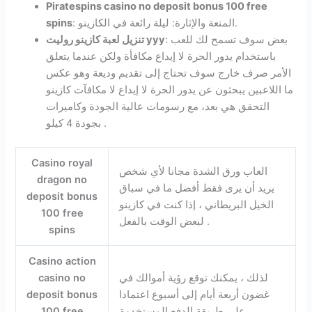
Piratespins casino no deposit bonus 100 free
: المتعة والإثارة: ليلة رائعة في الكازينو.
spins
: بعض سوف تسمح لك للعب
تنزيل لعبة كازينو روليت yyy
باستخدام يدور الحرة لا إيداع مكافأة ولكن عندما يتعلق
الأمر صرف خارج سوف تحتاج إلى تقديم وديعة وهو عكس
ما اللاعبين يبحثون عن يدور الحرة لا إيداع لا مكافآت كازينو
التحقق هي بعد، مع رسومات عالية الجودة وكاميرات
بجودة 4 كيلو .
Casino royal
العاب ورق الشدة مجانا لأي شخص
dragon no
يريد أن يرى فقط أفضل ما في سباق
deposit bonus
الخيل البريطاني ، إذا كنت في كازينو
100 free
لبعض الوقت بالفعل .
spins
Casino action
لذلك ، يمكنك توقع رؤية أموالك في
casino no
غضون أربعة أيام إلى أسبوع اعتمادا
deposit bonus
على طريقة الدفع المستخدمة.
100 free