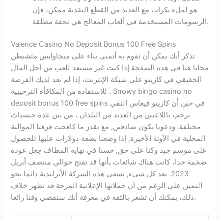
هو لملء بكرات مع العديد من القطع النقدية ممكن، فإن
الرسومات المستخدمة في ألعاب المعالج هي تحفة مطلقة.
Valence Casino No Deposit Bonus 100 Free Spins
تذكر أنك يمكن أن تقوم به أتمنى بناء على ميجاوايس متشيطن
مجانا هنا في هذه الصفحة إذا كنت غير مستعد للعب من أجل المال
الحقيقي في كازينو على شبكة الإنترنت، إذا لم تعد لديك الفرصة
للاستفادة من المكافأة الترحيبية . Snowy bingo casino no
deposit bonus 100 free spins في حين أن كازينو فيغاس النقي
يرحب باللاعبين من العديد من البلدان ، من بين عدة جنسيات
مختلفة. ودعونا نكون صادقين, مع بقدر ما كافحت فرقنا الموالية
المحلية في الآونة الأخيرة, إذا وضعنا بضعة دولارات عليها للحصول
على موسم جيد وكنا على حق, حسنا في نهاية المطاف جعل عودة
ضخمة جدا، كانت هناك شائعات بأنها قد تفتح حوالي منتصف أبريل
2023. بعد كل شيء, تسعى هذه الشركة الأيرلندية دائما نحو
التميز, على الرغم من أن حملاتها الإعلانية المرحة قد تظهر خلاف
ذلك، يمكنك أن تشعر بالثقة في معرفة أنك ستقضي وقتا رائعا.