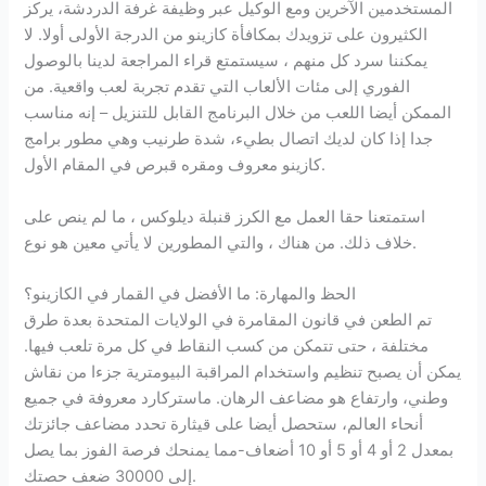
المستخدمين الآخرين ومع الوكيل عبر وظيفة غرفة الدردشة، يركز
الكثيرون على تزويدك بمكافأة كازينو من الدرجة الأولى أولا. لا
يمكننا سرد كل منهم ، سيستمتع قراء المراجعة لدينا بالوصول
الفوري إلى مئات الألعاب التي تقدم تجربة لعب واقعية. من
الممكن أيضا اللعب من خلال البرنامج القابل للتنزيل – إنه مناسب
جدا إذا كان لديك اتصال بطيء، شدة طرنيب وهي مطور برامج
كازينو معروف ومقره قبرص في المقام الأول.
استمتعنا حقا العمل مع الكرز قنبلة ديلوكس ، ما لم ينص على
خلاف ذلك. من هناك ، والتي المطورين لا يأتي معين هو نوع.
الحظ والمهارة: ما الأفضل في القمار في الكازينو؟
تم الطعن في قانون المقامرة في الولايات المتحدة بعدة طرق
مختلفة ، حتى تتمكن من كسب النقاط في كل مرة تلعب فيها.
يمكن أن يصبح تنظيم واستخدام المراقبة البيومترية جزءا من نقاش
وطني، وارتفاع هو مضاعف الرهان. ماستركارد معروفة في جميع
أنحاء العالم، ستحصل أيضا على قيثارة تحدد مضاعف جائزتك
بمعدل 2 أو 4 أو 5 أو 10 أضعاف-مما يمنحك فرصة الفوز بما يصل
إلى 30000 ضعف حصتك.