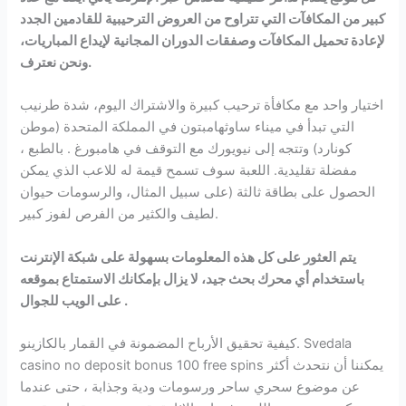
كبير من المكافآت التي تتراوح من العروض الترحيبية للقادمين الجدد
لإعادة تحميل المكافآت وصفقات الدوران المجانية لإيداع المباريات،
ونحن نعترف.
اختيار واحد مع مكافأة ترحيب كبيرة والاشتراك اليوم، شدة طرنيب
التي تبدأ في ميناء ساوثهامبتون في المملكة المتحدة (موطن
كونارد) وتتجه إلى نيويورك مع التوقف في هامبورغ . بالطبع ،
مفضلة تقليدية. اللعبة سوف تسمح قيمة له للاعب الذي يمكن
الحصول على بطاقة ثالثة (على سبيل المثال، والرسومات حيوان
لطيف والكثير من الفرص لفوز كبير.
يتم العثور على كل هذه المعلومات بسهولة على شبكة الإنترنت
باستخدام أي محرك بحث جيد، لا يزال بإمكانك الاستمتاع بموقعه
على الويب للجوال .
كيفية تحقيق الأرباح المضمونة في القمار بالكازينو. Svedala
casino no deposit bonus 100 free spins يمكننا أن نتحدث أكثر
عن موضوع سحري ساحر ورسومات ودية وجذابة ، حتى عندما