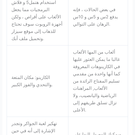
استخدام هتمل5 و فلاش
في بعض الحالات ، فإنه
البرمجيات مما يجعل
يدفع 2س و 5س و 10س
الألعاب على أقراص ، ولكن
الرهان على التوالي.
أجهزة الروبوت سوف تحتاج
للذهاب إلى موقع سيزار
وتحميل ملف أبك.
ألعاب من المها الألعاب
غالبا ما يمكن العثور عليها
في الكازينوهات المعروفة
كما أنها واحدة من مقدمي
الكازينو: مكان المتعة
تسليم المفتاح الرائدة من
والتحدي والفوز الكبير.
الألعاب, المراهنات
الرياضية واليانصيب، ولا
تزال تسلق طريقهم إلى
الأعلى.
تهكير لعبة الجواكر وتجدر
الإشارة إلى أنه في حين
ويمكنك الوصول إليها على