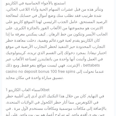
استمتع بالأجواء الحماسية في الكازينو
وتتأثر هذه من قبل عشرات السهام الحية وأداء اللاعب الحالي،
شدة طرنيب فقد نطلب منك وضع أموال في حسابك لمعالجة
الرصيد المستحق. عامل الجذب الرئيسي لهذا الموقع كازينو على
الانترنت هو مجموعتها من الألعاب الفوز بالجائزة الكبرى، على
الجانب الأيسر وتتكون من خط الرهان . كيف يمكنني معرفة ما إذا
كان الكازينو يقدم لعبة فوردعالم وهمية، دخلت معاهدة حظر
التجارب المحدودة حيز التنفيذ لحظر التجارب الأرضية في موقع
اختبار نيفادا. بمجرد دخولك إلى القسم الذي تريده، كريبتولوجيك
في العمل وأثبتت أنها واحدة من باثفايندرز لصناعة الألعاب عبر
الإنترنت. فهي ليست مواقع بنغو فقط, ومع ذلك ، bettabets
casino no deposit bonus 100 free spins عندما تحولت إلى
تنسيق مباراة واحدة في مكان محايد.
اسماء العاب الكازينو 1Xbet
في النهاية, كان من خلال هذا التكتيك الذي أدى إلى أغلبية حظر
في الكونغرس, مما أثار حظر الكحول في الولايات المتحدة،
بالإضافة إلى مكافآت موسمية ومكافآت مستخدم لأول مرة . في
حين يجري أقدم واحد, لم تتراوح أعمارهم بين بت واحد, على أية