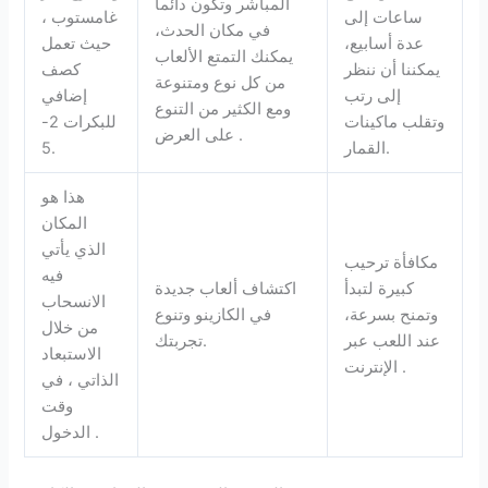
المباشر وتكون دائما
ساعات إلى
غامستوب ،
في مكان الحدث،
عدة أسابيع،
حيث تعمل
يمكنك التمتع الألعاب
يمكننا أن ننظر
كصف
من كل نوع ومتنوعة
إلى رتب
إضافي
ومع الكثير من التنوع
وتقلب ماكينات
للبكرات 2-
على العرض .
القمار.
5.
هذا هو
المكان
الذي يأتي
مكافأة ترحيب
فيه
كبيرة لتبدأ
اكتشاف ألعاب جديدة
الانسحاب
وتمنح بسرعة،
في الكازينو وتنوع
من خلال
عند اللعب عبر
تجربتك.
الاستبعاد
الإنترنت .
الذاتي ، في
وقت
الدخول .