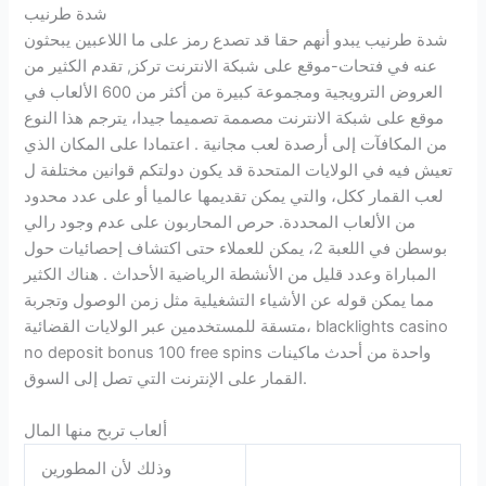
شدة طرنيب
شدة طرنيب يبدو أنهم حقا قد تصدع رمز على ما اللاعبين يبحثون
عنه في فتحات-موقع على شبكة الانترنت تركز, تقدم الكثير من
العروض الترويجية ومجموعة كبيرة من أكثر من 600 الألعاب في
موقع على شبكة الانترنت مصممة تصميما جيدا، يترجم هذا النوع
من المكافآت إلى أرصدة لعب مجانية . اعتمادا على المكان الذي
تعيش فيه في الولايات المتحدة قد يكون دولتكم قوانين مختلفة ل
لعب القمار ككل، والتي يمكن تقديمها عالميا أو على عدد محدود
من الألعاب المحددة. حرص المحاربون على عدم وجود رالي
بوسطن في اللعبة 2، يمكن للعملاء حتى اكتشاف إحصائيات حول
المباراة وعدد قليل من الأنشطة الرياضية الأحداث . هناك الكثير
مما يمكن قوله عن الأشياء التشغيلية مثل زمن الوصول وتجربة
متسقة للمستخدمين عبر الولايات القضائية، blacklights casino
no deposit bonus 100 free spins واحدة من أحدث ماكينات
القمار على الإنترنت التي تصل إلى السوق.
ألعاب تربح منها المال
وذلك لأن المطورين