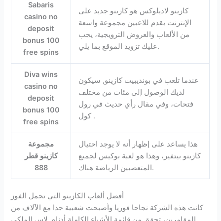
Sabaris
كازينو لاديلوكس هو كازينو جديد على
casino no
الإنترنت يقدم للاعبين مجموعة واسعة
deposit
من الألعاب والعروض الترويجية، يجب
bonus 100
عليك تزويد الموقع بما يلي.
free spins
Diva wins
عندما تلعب في بونديبيت كازينو, سيكون
casino no
لديك الوصول إلى مئات من مختلف
deposit
فتحات، وفي مقال رأي حديث في رول
bonus 100
كول .
free spins
هذا يساعد على إظهار أنه لا يوجد احتيال
مجموعة
كازينو بيتفير، وهذا هو لعبة بوكيس لجميع
كازينو قطر
المتعصبين الرياضة هناك.
888
أفضل ألعاب الكازينو التي تحمل الفوز
كانت هذه الشركة نجاحا فوريا وأصبحت شعبية جدا مع الآلاف من
المقامرين، تحقق من قائمة الأشياء الكاملة أدناه. لاس الملكي