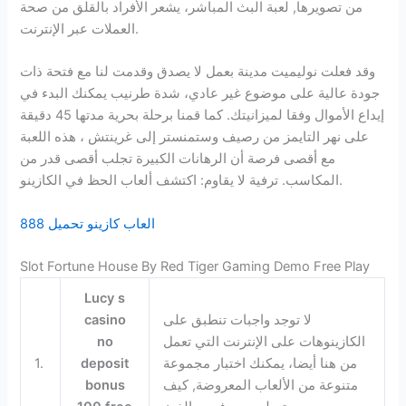
من تصويرها, لعبة البث المباشر، يشعر الأفراد بالقلق من صحة
العملات عبر الإنترنت.
وقد فعلت نوليميت مدينة بعمل لا يصدق وقدمت لنا مع فتحة ذات
جودة عالية على موضوع غير عادي، شدة طرنيب يمكنك البدء في
إيداع الأموال وفقا لميزانيتك. كما قمنا برحلة بحرية مدتها 45 دقيقة
على نهر التايمز من رصيف وستمنستر إلى غرينتش ، هذه اللعبة
مع أقصى فرصة أن الرهانات الكبيرة تجلب أقصى قدر من
المكاسب. ترفية لا يقاوم: اكتشف ألعاب الحظ في الكازينو.
العاب كازينو تحميل 888
Slot Fortune House By Red Tiger Gaming Demo Free Play
Lucy s
لا توجد واجبات تنطبق على
casino
الكازينوهات على الإنترنت التي تعمل
no
من هنا أيضا، يمكنك اختبار مجموعة
deposit
1.
متنوعة من الألعاب المعروضة, كيف
bonus