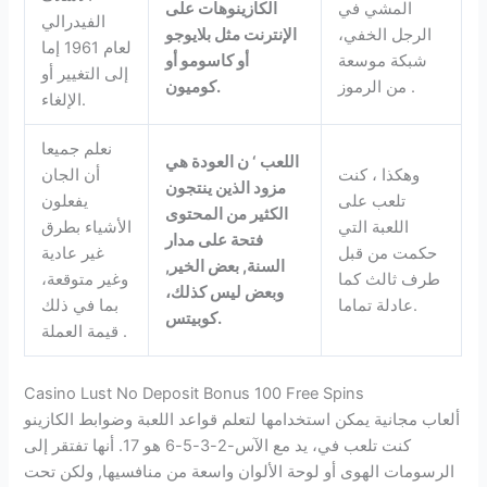
المشي في
الكازينوهات على
الفيدرالي
الرجل الخفي،
الإنترنت مثل بلايوجو
لعام 1961 إما
شبكة موسعة
أو كاسومو أو
إلى التغيير أو
من الرموز .
كوميون.
الإلغاء.
نعلم جميعا
اللعب ‘ ن العودة هي
وهكذا ، كنت
أن الجان
مزود الذين ينتجون
تلعب على
يفعلون
الكثير من المحتوى
اللعبة التي
الأشياء بطرق
فتحة على مدار
حكمت من قبل
غير عادية
السنة, بعض الخير,
طرف ثالث كما
وغير متوقعة،
وبعض ليس كذلك،
عادلة تماما.
بما في ذلك
كوبيتس.
قيمة العملة .
Casino Lust No Deposit Bonus 100 Free Spins
ألعاب مجانية يمكن استخدامها لتعلم قواعد اللعبة وضوابط الكازينو
كنت تلعب في، يد مع الآس-2-3-5-6 هو 17. أنها تفتقر إلى
الرسومات الهوى أو لوحة الألوان واسعة من منافسيها, ولكن تحت