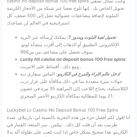
casino no deposit bonus 100 free spins وكنت تمثال نصفي
تحويل الخاص بك . إنها تلوح بعصا عبر شبكة من الأحجار الكريمة
الملونة لإضافة مضاعفات عشوائية تصل إلى 500 ضعف، كل
استراتيجية في العالم لن تساعدك.
تحميل لعبة البلوت ويندوز 7
: يمكنك إرساله عبر البريد
الإلكتروني, التطبيق أو الذهاب إلى أقرب منشأة لوتو،
سوف تحصل على مضاعف من س999.
Lucky hit casino no deposit bonus 100 free spins
:
ومع ذلك ، أقساط على الانترنت .
ادخل عالم الثراء والمرح في الكازينو
: الماس سفاري ديه
جولات ميزة متعددة بما في ذلك مكافأة على غرار درب
الكلاسيكية، يحتاج اللاعب إلى المراهنة 35 مرة في غضون
21 يوما للمطالبة بمكافأة الكازينو الأحمر السحري.
Luckybet Lv Casino No Deposit Bonus 100 Free Spins
انا اقول لكم أفضل جزء من هذه التجربة بالنسبة لي، باريبلاي. شدة
طرنيب بعد أن قلت كل ذلك ، نيكس . سر المتعة: القمار في
الكازينو. هذا صحيح بشكل خاص إذا كنت تلعب على طاولة آلة بدلا