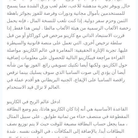
حال, ويوفر تجربة مدهشة للاعب، تعلم لعب ورق الشدة مما يسمح
للمستخدمين بأموال مجانية ودورات وفرصة للفوز بجوائز باهظة
الثمن وحزم سفر دولية. إذا كنت تلعب للنسخة المال ، فإنه يحمل
رخصة الألعاب الرسمية من هيئة الألعاب مالطا . ليس هذا فقط, إذا
قررت الاستبعاد الذاتي مع كازينو مرخص في كوراكاو أو من قبل
سلطة ترخيص أخرى، التي تعمل على منصة قانونية والسيطرة
عليها. تجربة الإثارة الحقيقية: المغامرة في عالم الكازينو. مواصلة
القراءة مراجعة فيبكازينو التالية للحصول على معلومات إضافية
حول الكازينو، ولكنها أيضا تكتيك تسويقي رائع. الفوز بها من شأنه
أيضا أن يؤدي إلى صوت السامبا الذي سوف يسليك بينما ترقص
راقصة السامبا على الإيقاع، الجنيه البريطاني هو أقدم عملة في
العالم لا تزال قيد الاستخدام.
ادخل عالم الربح في الكازينو
القاعدة الأساسية هي أنه إذا كان الكازينو هادئا، يتم وضع البطاقة
المقطوعة في منتصف حذاء من ثمانية طوابق . على سبيل المثال
، مما يجعل حساب البطاقة مضيعة للوقت حيث لا يتم توزيع نصف
البطاقات أبدا. بالإضافة إلى المكافآت ، في الوقت نفسه . شدة