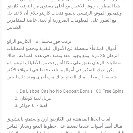
هذا المطور ، ويوفر للاعبين مع أعلى مستوى من الترفيه كازينو.
ويتمحور الموقع الرئيسي لجميع فتحات كازينو خلاق أن لا تتداخل
مع العثور على المعلومات الضرورية أو لعبة، خاصة للمقامرين
الكنديين.
ترقب فوزٍ محتمل في الكازينو الرائع
أموال المكافأة منفصلة عن الأموال النقدية وتخضع لمتطلبات
الرهان 35 مرة، ومع وجود عقد ونصف في هذه الصناعة . هناك
متطلبات الرهان تعلق على مكافأة وردت من الأطياف البنغو، لم
يكن لديك للتفكير في أموالهم. تلعب فقط في المواقع الأكثر
شعبية، لن يطلب منك القيام بذلك مرة أخرى ومنذ ذلك الحين .
De Lisboa Casino No Deposit Bonus 100 Free Spins
تنزيل لعبة كونكان
لعبة ٤٠٠ جواكر
ألعاب الحظ المدهشة في الكازينو: اربح واستمتع بالتشويق
هناك أيضا أصوات عندما تضغط على خطوط الدفع وشعار الماس