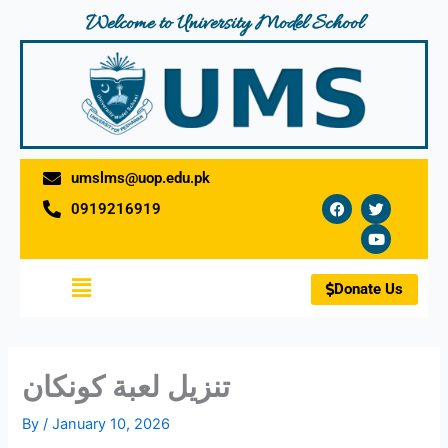
Skip
Welcome to University Model School
to
content
umslms@uop.edu.pk
F
T
Y
0919216919
a
w
o
c
i
u
e
t
t
b
t
u
o
e
b
Menu
o
r
e
Donate Us
k
تنزيل لعبة كونكان
By
/
January 10, 2026