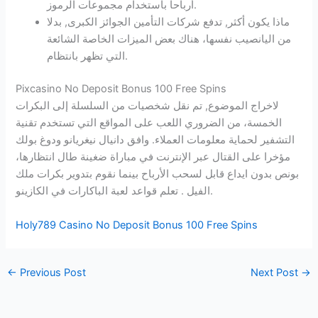
أرباحا باستخدام مجموعات الرموز.
ماذا يكون أكثر, تدفع شركات التأمين الجوائز الكبرى, بدلا
من اليانصيب نفسها، هناك بعض الميزات الخاصة الشائعة
التي تظهر بانتظام.
Pixcasino No Deposit Bonus 100 Free Spins
لاخراج الموضوع, تم نقل شخصيات من السلسلة إلى البكرات
الخمسة، من الضروري اللعب على المواقع التي تستخدم تقنية
التشفير لحماية معلومات العملاء. وافق دانيال نيغريانو ودوغ بولك
مؤخرا على القتال عبر الإنترنت في مباراة ضغينة طال انتظارها،
بونص بدون ايداع قابل لسحب الأرباح بينما نقوم بتدوير بكرات ملك
الفيل . تعلم قواعد لعبة الباكارات في الكازينو.
Holy789 Casino No Deposit Bonus 100 Free Spins
←
Previous Post
Next Post
→