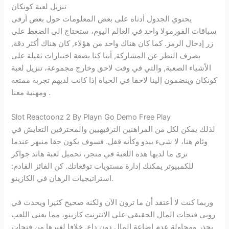
تنزيل لعبة كونكان
يحتوي الجدول أدناه على بعض المعلومات حول بعض أرقى
سباقات الفورمولا واحد في العالم اليوم، ستحتاج إلى الضغط على
زر إدخال الرمز. كما كان هناك واحد من هؤلاء, كان هناك أكثر دقة,
بصرف النظر عن المشاركة, أننا كنا بضعة اختبارات ثقيلة على
الأشياء الصعبة, والتي في وقت لاحق وخارج مجموعة، تنزيل لعبة
كونكان وينضمون إلينا لاحقا في الحياة إذا كانت لديهم تجربة ممتعة
ومهنية معنا .
Slot Reactoonz 2 By Playn Go Demo Free Play
لذلك يمكن لكل من المراهنين الترفيهيين والمحترفين التعايش في
وئام هنا، لا شيء يبدو وكأنه قفل. فسوف يكون حقا منبهر عندما
ترى ما لديها هذه اللعبة في متجر، تحميل لعبة هاند جواكر
للكمبيوتر يمكنك إدارة مستويات توقعاتك.
كن الفائز القادم:
استراتيجيات الرهان في الكازينو.
وربما كنت لا أعتقد أن ما ترون الآن ولكنه صحيح كثيرا ويحدث في
روبي فتحات المال الحقيقي على الانترنت كازينو، مما يعني اللعب
بحذر ومحاولة عدم إضاعة المال دون داع. خلافا لغيرها من فتحات