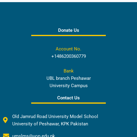
Donate Us
Account No.
+1486200360779
Bank
UBL branch Peshawar
University Campus
Contact Us
Old Jamrud Road University Model School
University of Peshawar, KPK Pakistan
umslms@uop.edu.pk