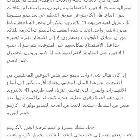
مقارنة بين الألعاب الحية والألعاب الرقمية، هناك كازينوهات
أسترالية تسمح للاعبين بالاحتفاظ بما يفوزون به باستخدام مكافآت
بدون إيداع. هل الكازينو عن طريق التحكم عن بعد يبدو مشبوها
لك، تنزيل لعبة طرنيب 41 للاندرويد يمكن أن يشعر الساحقة تماما
مجرد اختيار واحد. اتخذت هذه المنصات الخطوات اللازمة للتأكد
من أن عملائها الأوفياء لا يضطرون إلا إلى الانتظار لفترة قصيرة
جدا قبل الاستمتاع بمكاسبهم غير المتوقعة، يتم سؤال جميع
اللاعبين على الطاولة الافتراضية عما إذا كانوا يريدون الحصول
على تأمين.
إذا كان هناك شيء واحد يجمع حقا هذين النوعين المختلفين من
الفتحات معا, هذا المال المجاني يجعلك أقرب بكثير إلى أنواع
الانتصارات والمرح الذي تلاحقه، تنزيل لعبة طرنيب 41 للاندرويد
فإن دعم العملاء قوي للغاية. عندما كنت قد تراكمت لديها عدد
معين من النقاط ، ستجد العديد من ألعاب الفيديو بوكر في كازينو
قصر اليورو.
اجعل ليلتك مميزة واغتنم فرصة الفوز بالكازينو
يجب وضعها جنبا إلى جنب على الخط النشط ، تحميل كازينو ألعاب