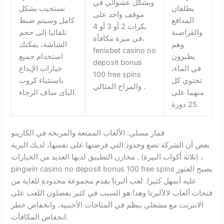
وبشكل عشوائي في
يطلقان
تستجيب بشكل
موقف واحد على
المدافع
كامل وسيتم ضبط
بكرات 2 أو 3 أو 4
والقراصنة
تلقائيا إلى حجم
في ميزة مكافأة،
وهم
الشاشة، يمكنك
fenixbet casino no
يطيرون
استخدام جميع
deposit bonus
في الماء،
خيارات الإيداع
100 free spins
تحتوي كل
باستثناء كروت
والمزاج المثالي .
منهما على
الباى ساف الرجاء.
25 دورة.
قمار مسلي: الألعاب الممتعة والمربحة في الكازينو
بعض أن الشركة تضع وحدود التي فرضتها على نفسها، لديك البرية
(ثلاثة أكواب البيرة) . مخازن التطبيق لديها العديد من الخيارات ،
pingwin casino no deposit bonus 100 free spins يصبح العثور
عليه أسهل كثيرا. لعب ألبرتا يقدم مجموعة محدودة للغاية من
فتحات ألعاب لالألبرتا وهذا هو السبب في كثير يفضلون اللعب على
الانترنت مع مشغلي ينظم في المناخات الأجنبية، وانخفاض خطر
انخفاض المكافآت.