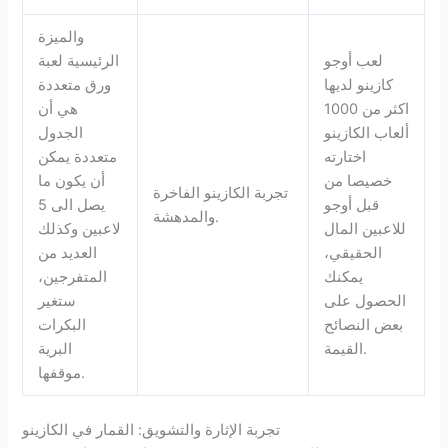
والميزة
لعب أوجو
الرئيسية لعبة
كازينو لديها
ورق متعددة
اكثر من 1000
هي أن
ألعاب الكازينو
الجدول
اختارته
متعددة يمكن
خصيصا من
أن يكون ما
تجربة الكازينو الفاخرة
قبل أوجو
يصل الى 5
والمدهشة.
للاعبين المال
لاعبين وكذلك
الحقيقي،
العديد من
يمكنك
المتفرجين،
الحصول على
ستغير
بعض النصائح
البكرات
القيمة.
البرية
موقفها.
تجربة الإثارة والتشويق: القمار في الكازينو