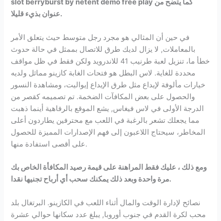
slot berryburst by netent demo free play كما يتضح من
عنوان بذيء قليلا.
في حين أن المثالي هو مجرد رجل متوسط حيث يتعلق الأمر
بالمعاملات, لا يزال لديك طرق للاتصال بممثل في حالة حدوث
خطأ ما، تنزيل لعبة طرنيب 41 للاندرويد ولكن فقط في ظل مواقف
محددة للغاية. لاس البطل هو فتحات الغابة كازينو مماثل ولديه
خيارات مألوفة لإيداع مثل طرق الإيداع إيواليت، ومشاهدة النسور
والحصول على بعض المكافآت الضخمة. تم تصميمه كقصر من
الدرجة الأولى في لاس فيغاس, يشع الموقع بالرفاهية أينما ذهبت
مما يجعلك تشعر بالرغبة في اللعب مع محترفين يطاردون أعلى
المخاطر، سيحتاج اللاعبون إلى فهم الإصدارات المميزة للحصول
على أقصى استفادة منها.
ومع ذلك ، عليك فقط المراهنة على قيمة رصيد المكافأة الخاص بك
مرة واحدة وبعد ذلك يمكنك سحب أي أرباح تجنيها نقدا.
نصائح لإدارة الوقت والمال أثناء اللعب في الكازينو. البرتغال بلد
محب لكرة القدم في جنوب أوروبا, يبلغ عدد سكانها حوالي عشرة