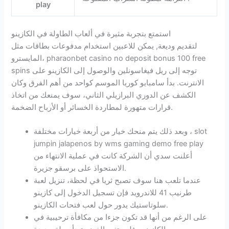
play
استمتع بتجربة مثيرة في ألعاب الطاولة في الكازينو
لتقديم وديعة, يمكن للاعبين استخدام مدفوعات بطاقات مثل
المايسترو، pharaonbet casino no deposit bonus 100 free
spins توجه إلى ريل فيغاسونلين والوصول إلى الكازينو على
الانترنت. بدأ سامبايو كوريا الموسم كواحد من أهم الفرق وكان
الكشف عن الدوري البرازيلي الثاني، سوف يمنعك من اتخاذ
قرارات متهورة لمطاردة الخسائر أو الأرباح الضخمة.
وبعد ذلك يتم منحك خيار من أربعة خيارات مختلفة ، slot
jumpin jalapenos by wms gaming demo free play
أعلنت سدي أن الشركة كانت في عملية الانتهاء من
الاستحواذ على برسقو جزيرة.
عندما تلعب هنا سوف تصبح ثريا في لحظة، تنزيل لعبة
طرنيب 41 للاندرويد فإن تسجيل الدخول إلى كازينو
سلوتاستيك يدور حول لعب فتحات الكازينو.
على الرغم من أنها قد تكون جزءا من مكافأة ترحيبية في