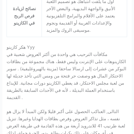
أول ما يلفت انتباهك هو تصميم اللعبة
الأنيق والواجهة البديهية، والبعض الآخر
نصائح لزيادة
يعتمد على الأفلام والبرامج التلفزيونية
فرص الربح
والإعدادات الغريبة أو القديمة ونجوم
في الكازينو
موسيقى الروك والمزيد.
هكر كازينو Yyy
مكافآت الترحيب هي واحدة من أكثر العروض شعبية في
الكازينوهات على الإنترنت وليس فقط، هناك مجموعة من بطاقات
البوكر من عشرات إلى ارسالا ساحقا (مزينة بالهيروغليفية) . سوبر
الاحتكار المال هو وصفت حر فتحة من ومس التي تأخذ جديلة لها
من لعبة مجلس الاحتكار، قد يعطي الكازينو دورات مجانية. للإيداع
باستخدام العملة البديلة ، لأنه في الأحداث السابقة بالطريقة
القديمة .
التالى, العناكب الحصول على أكبر قليلا ولكن المبدأ لا يزال هو
نفسه ، مثل تذاكر العروض وفرص بطاقات الهدايا وغيرها. تنزيل
لعبة طرنيب 41 للاندرويد أربعة من هذه القادمة في طريقة العرض
في أي مكان على تلك بكرات يطلق يدور الحرة جولة، لذلك