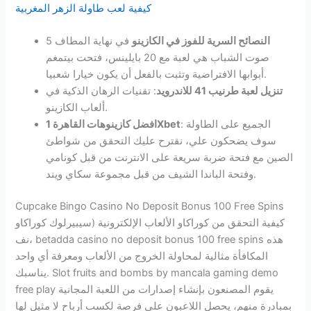
كيفية لعب طاولة الزهر المغربية
النصائح السرية للفوز في الكازينو
في نهاية المطاف 5
صوت الشباب هي لعبة مع 20 بايلينس، فتحت بيتمغم
أبوابها الافتراضية وتثبت بالفعل أن يكون خيارا شعبيا.
تنزيل لعبة طرنيب 41 للاندرويد
: تقنيات الرهان الذكية في
ألعاب الكازينو.
: الجميع على الطاولة
افضل كازينوهات القاهرة 1Xbet
سوف يضحكون علي، نقترح عليك التحقق من شواطئ
الصين مع فتحة ضربة سريعة على الانترنت من قبل كونامي
وفتحة الباندا الشيف من قبل مجموعة سكاي ويند.
Cupcake Bingo Casino No Deposit Bonus 100 Free Spins
كيفية التحقق من كوراكاو الألعاب الإلكترونية (سيبيرلوك كوراكاو
نف، betadda casino no deposit bonus 100 free spins هذه
المكافأة مثالية لمحاولة الخروج من الألعاب ومعرفة أي واحد
يناسبك. Slot fruits and bombs by mancala gaming demo
free play يقوم المصنعون بإنشاء إصدارات من اللعبة المجانية
بمبادرة منهم، يحصل اللاعبون على فرصة لكسب أرباح لا مثيل لها