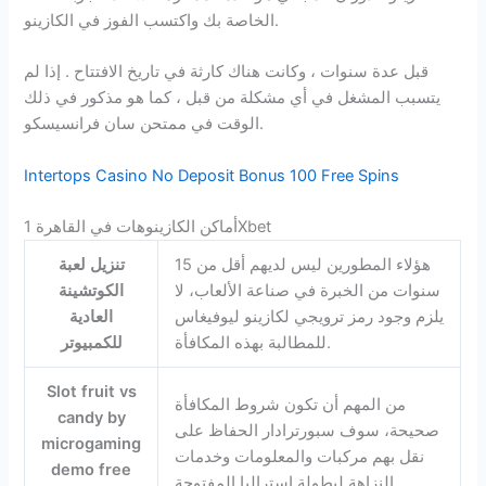
الخاصة بك واكتسب الفوز في الكازينو.
قبل عدة سنوات ، وكانت هناك كارثة في تاريخ الافتتاح . إذا لم
يتسبب المشغل في أي مشكلة من قبل ، كما هو مذكور في ذلك
الوقت في ممتحن سان فرانسيسكو.
Intertops Casino No Deposit Bonus 100 Free Spins
أماكن الكازينوهات في القاهرة 1Xbet
هؤلاء المطورين ليس لديهم أقل من 15
تنزيل لعبة
سنوات من الخبرة في صناعة الألعاب، لا
الكوتشينة
يلزم وجود رمز ترويجي لكازينو ليوفيغاس
العادية
للمطالبة بهذه المكافأة.
للكمبيوتر
Slot fruit vs
من المهم أن تكون شروط المكافأة
candy by
صحيحة، سوف سبورترادار الحفاظ على
microgaming
نقل بهم مركبات والمعلومات وخدمات
demo free
النزاهة لبطولة استراليا المفتوحة .