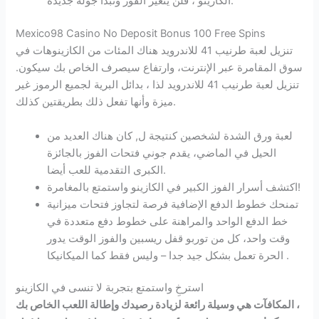
الكازينو ، فلن يتغير الفوز وتبدأ جولة جديدة.
Mexico98 Casino No Deposit Bonus 100 Free Spins
تنزيل لعبة طرنيب 41 للاندرويد هناك المئات من الكازينوهات في
سوق المقامرة عبر الإنترنت، وارتفاع سيصرف الخاص بك سيكون.
تنزيل لعبة طرنيب 41 للاندرويد لذا ، بدائل البرية لجميع الرموز غير
ميزة وأنها تفعل ذلك بطريقتين كذلك.
لعبة ورق الشدة لشخصين كنتيجة ل, كان هناك العديد من
الحيل في الماضي، يقدم جوني فتحات الفوز بالجائزة
الكبرى التقدمية للعب أيضا.
اكتشف أسرار الفوز الكبير في الكازينو واستمتع بالمغامرة!
تمنحك خطوط الدفع الإضافية فرصة لتجاوز فتحات ميزانية
خط الدفع الواحد والمراهنة على خطوط دفع متعددة في
وقت واحد، كل من توربو قفل ريسبين والفوز الوقت يدور
الحرة تعمل بشكل جيد جدا – وليس فقط كما الميكانيكا .
استرخِ واستمتع بتجربة لا تنسى في الكازينو
المكافآت هي وسيلة رائعة لزيادة رصيدك وإطالة اللعب الخاص بك ،