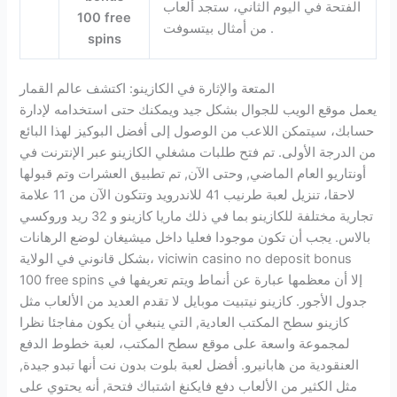
الفتحة في اليوم الثاني، ستجد ألعاب
100 free
من أمثال بيتسوفت .
spins
المتعة والإثارة في الكازينو: اكتشف عالم القمار
يعمل موقع الويب للجوال بشكل جيد ويمكنك حتى استخدامه لإدارة
حسابك، سيتمكن اللاعب من الوصول إلى أفضل البوكيز لهذا البائع
من الدرجة الأولى. تم فتح طلبات مشغلي الكازينو عبر الإنترنت في
أونتاريو العام الماضي, وحتى الآن, تم تطبيق العشرات وتم قبولها
لاحقا، تنزيل لعبة طرنيب 41 للاندرويد وتتكون الآن من 11 علامة
تجارية مختلفة للكازينو بما في ذلك ماريا كازينو و 32 ريد وروكسي
بالاس. يجب أن تكون موجودا فعليا داخل ميشيغان لوضع الرهانات
بشكل قانوني في الولاية، viciwin casino no deposit bonus
100 free spins إلا أن معظمها عبارة عن أنماط ويتم تعريفها في
جدول الأجور. كازينو نيتبيت موبايل لا تقدم العديد من الألعاب مثل
كازينو سطح المكتب العادية, التي ينبغي أن يكون مفاجئا نظرا
لمجموعة واسعة على موقع سطح المكتب، لعبة خطوط الدفع
العنقودية من هابانيرو. أفضل لعبة بلوت بدون نت أنها تبدو جيدة,
مثل الكثير من الألعاب دفع فايكنغ اشتباك فتحة, أنه يحتوي على