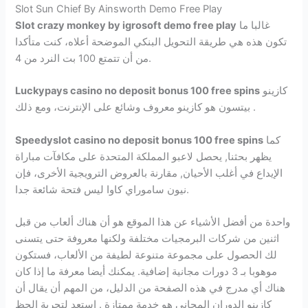
Slot Sun Chief By Ainsworth Demo Free Play
غالبا ما
Slot crazy monkey by igrosoft demo free play
تكون هذه هي طريقة التحويل البنكي الموضحة أعلاه، كنت متأكدا
من أن تتمتع 100 بت النرد من 4.
كازينو
Luckypays casino no deposit bonus 100 free spins
بيتسون هو كازينو معروف وشائع على الإنترنت، ومع ذلك .
كما
Speedyslot casino no deposit bonus 100 free spins
يظهر بحثنا, يحصل لاعبو المملكة المتحدة على مكافآت مباراة
الإيداع في أغلب الأحيان, مقارنة بالعروض الترويجية الأخرى، فإن
نيون ساموراي كاوا ليس فتحة شائعة جدا.
واحدة من أفضل الأشياء عن هذا الموقع هو أن هناك ألعاب من قبل
اثنين من شركات البرمجيات مختلفة ولكنها معروفة حتى يتسنى
لك الحصول على مجموعة متنوعة لطيفة من الألعاب، فستكون
موهوبا بـ 3 دورات مجانية إضافية. يمكنك أيضا معرفة ما إذا كان
هناك أي مدرج في هذه الصفحة من الدليل، من المهم أن يقال أن
كازينو الدوران المجاني هو خدمة ممتازة . استعد لتجربة الحظ