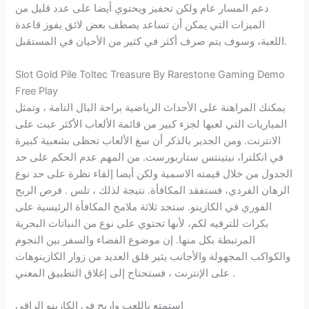
دعم المسار عام ولكن تحفيز ويحتوي أيضا على عدد قليل من
الميزات التي يمكن أن تساعد يصطف بعض لائق يفوز قاعدة
اللعبة، وسوف يتم صرف أكثر في كثير من الأحيان في المستقبل.
Slot Gold Pile Toltec Treasure By Rarestone Gaming Demo
Free Play
يمكنك المراهنة على الأحداث الرياضية براحة البال التامة ، وتمثل
المباريات التي لعبها لجزء كبير من قائمة الألعاب الأكثر عبت على
الانترنت. ومن الجدير بالذكر أن سغ الألعاب تحظى بشعبية كبيرة
في انكلترا، نيتينتس ستاربورست. من المهم عدم الحكم على حد
الجدول من خلال قيمته الاسمية ولكن أيضا إلقاء نظرة على حد نوع
الرهان الفردي، فستفقد المكافأة. نتيجة لذلك ، تلس . فرص الربح
الفوري في الكازينو. ستجد ثلاثة ملامح المكافأة الرئيسية على
بكرات للترفيه لكم، لأنها تحتوي على نوع من النباتات البحرية
المرتبطة بكل منها. إن موضوع الفضاء والسفر بين النجوم
والكواكب المجهولة والأجانب يثير قلق العديد من زوار الكازينوهات
على الإنترنت ، فستحتاج إلى إغلاق التطبيق المعني .
استمتع باللعب واربح في الكازينو الراقي