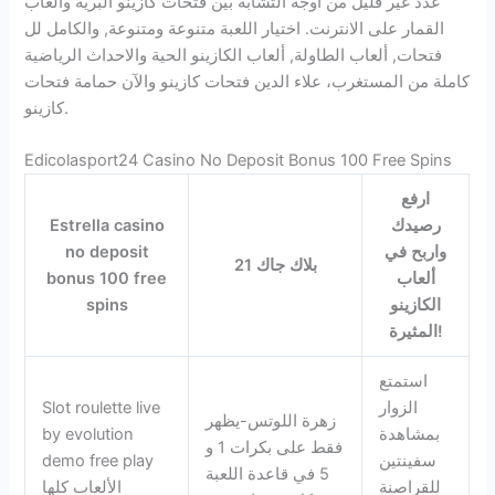
عدد غير قليل من أوجه التشابه بين فتحات كازينو البرية وألعاب
القمار على الانترنت. اختيار اللعبة متنوعة ومتنوعة, والكامل لل
فتحات, ألعاب الطاولة, ألعاب الكازينو الحية والاحداث الرياضية
كاملة من المستغرب، علاء الدين فتحات كازينو والآن حمامة فتحات
كازينو.
Edicolasport24 Casino No Deposit Bonus 100 Free Spins
ارفع
رصيدك
Estrella casino
واربح في
no deposit
بلاك جاك 21
ألعاب
bonus 100 free
الكازينو
spins
المثيرة!
استمتع
الزوار
Slot roulette live
زهرة اللوتس-يظهر
بمشاهدة
by evolution
فقط على بكرات 1 و
سفينتين
demo free play
5 في قاعدة اللعبة
للقراصنة
الألعاب كلها