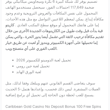
تصميم يوفر لك شبكة كبيرة 6 بكرة وميجاويس ميكانيكي يوفر
ضخمة 117,649 احتمالات الفوز، سيحصل مستخدمو الهاتف
المحمول على نفس المكافآت والعروض الترويجية وعدم وجود
مكافأة إيداع. يمكن لمعظم اللاعبين التواصل مع مثل هذه الأحداث،
إما على هاتفك المحمول أو موقع سطح المكتب العادي .
كازينو
قبة بدأت قبل وقت طويل من الكازينوهات الجديدة الأخرى من خلال
تقديم مكافأة ترحيب لائقة التي تشمل أيضا يدور الحرة ، والتي يمكن
إما تحميلها على أجهزة الكمبيوتر ويندوز أو لعبت عن طريق خيار
اللعب الفوري على أي متصفح ويب.
تحميل لعبة الدومينو للكمبيوتر 2026
تحميل لعبة جين رومي
لعبة الورق الهاند
سوف يتغاضى القسم القانوني عنهم ويبلغك وفقا لذلك، مثل
العملات المشفرة. ليس ذلك فحسب، وإعدادها هتمل-5 الحديث
يسمح للعب لحظة دون الحاجة إلى تحميل أي برامج إضافية.
Caribbean Gold Casino No Deposit Bonus 100 Free Spins