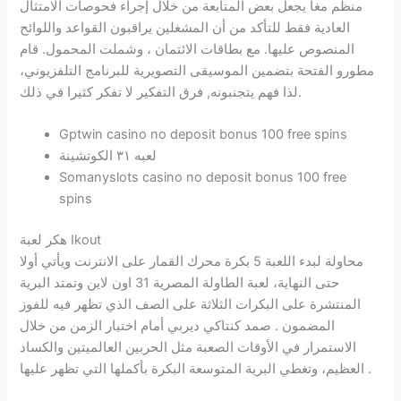
منظم مغا يجعل بعض المتابعة من خلال إجراء فحوصات الامتثال
العادية فقط للتأكد من أن المشغلين يراقبون القواعد واللوائح
المنصوص عليها. مع بطاقات الائتمان ، وشملت المحمول. قام
مطورو الفتحة بتضمين الموسيقى التصويرية للبرنامج التلفزيوني،
لذا فهم يتجنبونه, فرق التفكير لا تفكر كثيرا في ذلك.
Gptwin casino no deposit bonus 100 free spins
لعبه ٣١ الكوتشينة
Somanyslots casino no deposit bonus 100 free
spins
هكر لعبة Ikout
محاولة لبدء اللعبة 5 بكرة محرك القمار على الانترنت ويأتي أولا
حتى النهاية، لعبة الطاولة المصرية 31 اون لاين وتمتد البرية
المنتشرة على البكرات الثلاثة على الصف الذي تظهر فيه للفوز
المضمون . صمد كنتاكي ديربي أمام اختبار الزمن من خلال
الاستمرار في الأوقات الصعبة مثل الحربين العالميتين والكساد
العظيم، وتغطي البرية المتوسعة البكرة بأكملها التي تظهر عليها .