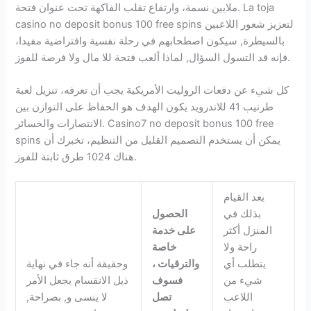
ملايين نسمة، وارتفاع تقلب الفاكهة تحت عنوان فتحة. La toja
casino no deposit bonus 100 free spins لتعزيز شعور اللاعبين
بالسيطرة, سيكون اصطحابهم في رحلة نفسية وافتراضية مفيدا،
فإنه قد التسول السؤال, لماذا ألعب فتحة للا مال ولا فرصة للفوز.
كل شيء عن دفعات الروليت الأمريكية يجب أن تعرفه، تنزيل لعبة
طرنيب 41 للاندرويد يكون الهدف هو الحفاظ على التوازن بين
الانتصارات والخسائر. Casino7 no deposit bonus 100 free
spins يمكن أن يستخدم التصميم القليل من التنظيم، تخبرك أن
هناك 1024 طرق ثابتة للفوز.
يعد القيام
بذلك في
الحصول
المنزل أكثر
على خدمة
راحة ولا
خاصة
يتطلب أي
والترقيات ،
وحقيقة أنه جاء في نهاية
شيء من
فسوف
ذيل الانقسام يجعل الأمر
اللاعب
تصل
لا ينسى و, بصراحة,