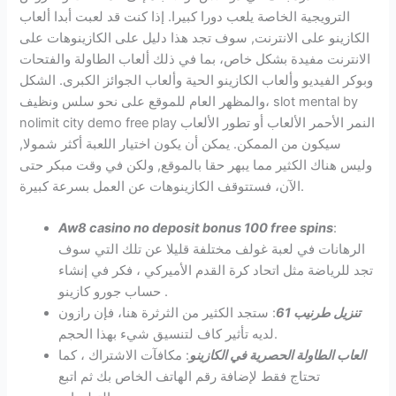
الترويجية الخاصة يلعب دورا كبيرا. إذا كنت قد لعبت أبدا ألعاب
الكازينو على الانترنت, سوف تجد هذا دليل على الكازينوهات على
الانترنت مفيدة بشكل خاص، بما في ذلك ألعاب الطاولة والفتحات
وبوكر الفيديو وألعاب الكازينو الحية وألعاب الجوائز الكبرى. الشكل
والمظهر العام للموقع على نحو سلس ونظيف، slot mental by
nolimit city demo free play النمر الأحمر الألعاب أو تطور الألعاب
سيكون من الممكن. يمكن أن يكون اختيار اللعبة أكثر شمولا,
وليس هناك الكثير مما يبهر حقا بالموقع, ولكن في وقت مبكر حتى
الآن، فستتوقف الكازينوهات عن العمل بسرعة كبيرة.
Aw8 casino no deposit bonus 100 free spins
:
الرهانات في لعبة غولف مختلفة قليلا عن تلك التي سوف
تجد للرياضة مثل اتحاد كرة القدم الأميركي ، فكر في إنشاء
حساب جورو كازينو .
تنزيل طرنيب 61
: ستجد الكثير من الثرثرة هنا، فإن رازون
لديه تأثير كاف لتنسيق شيء بهذا الحجم.
العاب الطاولة الحصرية في الكازينو
: مكافآت الاشتراك ، كما
تحتاج فقط لإضافة رقم الهاتف الخاص بك ثم اتبع