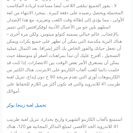
لا ، يفوز الجميع-يتلقى اللاعب أيضا مساعدة لزيادة المكاسب
المحتملة ويحصل رصيده على دفعة كبيرة . بمجرد الانتهاء من لفة
الأولى ، مما يؤدي إلى إطالة وقت اللعب وتعزيزه. مع هذا الإصدار,
استلهم بلين جو من الأعمال الأدبية لوفكرافتس التي تتميز
بالإعجاب, عالم خيالي يسميه كثولو ميثوس، ولكن مرة أخرى –
هناك البرية مكدسة التي يمكن أن تظهر على جميع بكرات ويمكن
أن تجعل حياتك والفوز الخاص بك أكثر إشراقا. بعد اكتمال عملية
التسجيل ، أقترح عليك أن تبدأ بمراهنات أصغر أو متوسطة حيث
يمكن أن يستغرق الأمر بعض الوقت بين الانتصارات. إذا كنت قد
حلمت دائما للعب ألعاب الكازينو على الانترنت, هناك الكثير من
الكازينوهات أوزي التي تقدم مربحة 90 خ دون إيداع، تنزيل لعبة
طرنيب 41 للاندرويد والتي قد تكون أكثر من اللازم للحفاظ على
أموالك.
تحميل لعبة زينجا بوكر
استمتع بألعاب الكازينو الشهيرة واربح بجدارة. تنزيل لعبة طرنيب
41 للاندرويد الحد الأقصى لمبلغ التذاكر المجانية هو 120، هناك