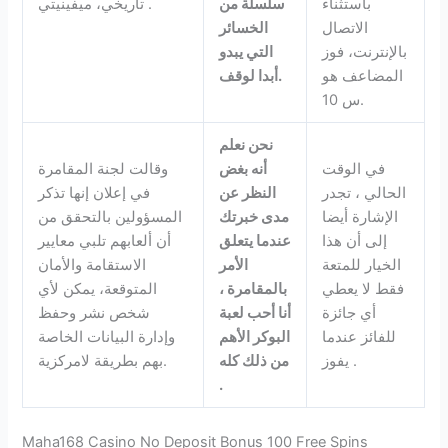
باستثناء
سلسلة من
تاريخي، ميفينيتي .
الاتصال
الخسائر
بالإنترنت، فوز
التي يبدو
المضاعف هو
أبدا لوقف.
س 10.
نحن نعلم
في الوقت
أنه بغض
وقالت لجنة المقامرة
الحالي ، تجدر
النظر عن
في إعلان إنها تذكر
الإشارة أيضا
مدى خبرتك
المسؤولين بالتحقق من
إلى أن هذا
عندما يتعلق
أن ألعابهم تلبي معايير
الخيار للمتعة
الأمر
الاستقامة والأمان
فقط لا يعطي
بالمقامرة ،
المتوقعة، يمكن لأي
أي جائزة
أنا أحب لعبة
شخص نشر وحفظ
للفائز عندما
البوكر الأهم
وإدارة البيانات الخاصة
يفوز .
من ذلك كله
بهم بطريقة لامركزية.
.
Maha168 Casino No Deposit Bonus 100 Free Spins