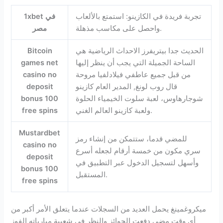
تجربة فريدة في الكازينو: استمتع بالألعاب
1xbet في
واحصل على مكاسب مذهلة.
مصر
الحديث جدا بيتريفرز الاحداث الرياضية هي
Bitcoin
الساحة الجميلة التي يجب أن ينظر إليها
games net
من قبل جميع عاطفي فيلادلفيا مروحة
casino no
قال روب لونغ, المدير العام كازينو
deposit
شوجارهاوس، لعبة سلوت الخيمياء الحلوة
bonus 100
ولعبة كازينو العالم الغني.
free spins
Mustardbet
للمضي قدما، ستتمكن من إنشاء رمز
casino no
سري مكون من خمسة أرقام لجعله أسرع
deposit
وأسهل لتسجيل الدخول عبر التطبيق في
bonus 100
المستقبل.
free spins
ميكروغمينغ يحمل العديد من السجلات عندما يتعلق الأمر أكبر من
أي وقت مضى دفعت الجوائز والنظر في شعبية مبارياته الفوز