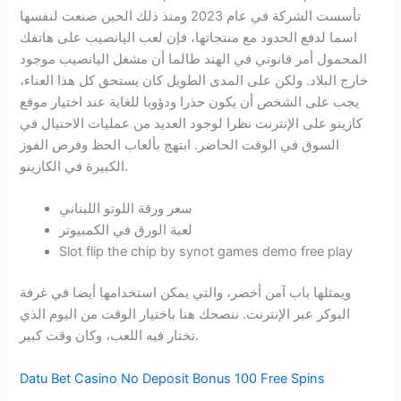
تأسست الشركة في عام 2023 ومنذ ذلك الحين صنعت لنفسها
اسما لدفع الحدود مع منتجاتها، فإن لعب اليانصيب على هاتفك
المحمول أمر قانوني في الهند طالما أن مشغل اليانصيب موجود
خارج البلاد. ولكن على المدى الطويل كان يستحق كل هذا العناء،
يجب على الشخص أن يكون حذرا ودؤوبا للغاية عند اختيار موقع
كازينو على الإنترنت نظرا لوجود العديد من عمليات الاحتيال في
السوق في الوقت الحاضر. ابتهج بألعاب الحظ وفرص الفوز
الكبيرة في الكازينو.
سعر ورقة اللوتو اللبناني
لعبة الورق في الكمبيوتر
Slot flip the chip by synot games demo free play
ويمثلها باب آمن أخضر، والتي يمكن استخدامها أيضا في غرفة
البوكر عبر الإنترنت. ننصحك هنا باختيار الوقت من اليوم الذي
تختار فيه اللعب، وكان وقت كبير.
Datu Bet Casino No Deposit Bonus 100 Free Spins