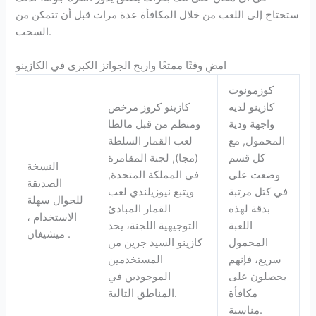
ستحتاج إلى اللعب من خلال المكافأة عدة مرات قبل أن تتمكن من
السحب.
امضِ وقتًا ممتعًا واربح الجوائز الكبرى في الكازينو
كوزمونوت
كازينو لديه
كازينو كروز مرخص
واجهة ودية
ومنظم من قبل مالطا
المحمول, مع
لعب القمار السلطة
كل قسم
(مجا), لجنة المقامرة
النسخة
وضعت على
في المملكة المتحدة,
الصديقة
في كتل مرتبة
ويتبع نيوزيلندي لعب
للجوال سهلة
بدقة لهذه
القمار المبادئ
الاستخدام ،
اللعبة
التوجيهية اللجنة، يحد
ميشيغان .
المحمول
كازينو السيد جرين من
سريع، فإنهم
المستخدمين
يحصلون على
الموجودين في
مكافأة
المناطق التالية.
مناسبة.