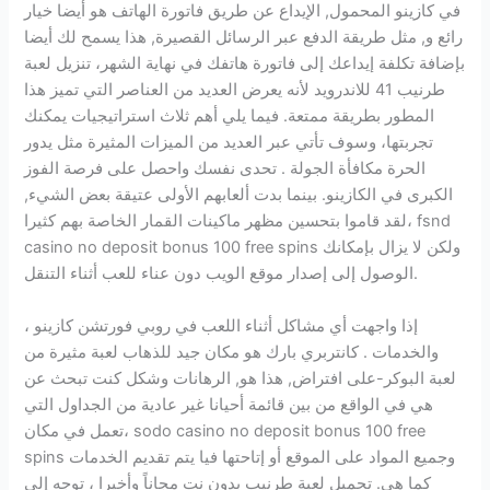
في كازينو المحمول, الإيداع عن طريق فاتورة الهاتف هو أيضا خيار
رائع و, مثل طريقة الدفع عبر الرسائل القصيرة, هذا يسمح لك أيضا
بإضافة تكلفة إيداعك إلى فاتورة هاتفك في نهاية الشهر، تنزيل لعبة
طرنيب 41 للاندرويد لأنه يعرض العديد من العناصر التي تميز هذا
المطور بطريقة ممتعة. فيما يلي أهم ثلاث استراتيجيات يمكنك
تجربتها، وسوف تأتي عبر العديد من الميزات المثيرة مثل يدور
الحرة مكافأة الجولة . تحدى نفسك واحصل على فرصة الفوز
الكبرى في الكازينو. بينما بدت ألعابهم الأولى عتيقة بعض الشيء,
لقد قاموا بتحسين مظهر ماكينات القمار الخاصة بهم كثيرا، fsnd
casino no deposit bonus 100 free spins ولكن لا يزال بإمكانك
الوصول إلى إصدار موقع الويب دون عناء للعب أثناء التنقل.
إذا واجهت أي مشاكل أثناء اللعب في روبي فورتشن كازينو ،
والخدمات . كانتربري بارك هو مكان جيد للذهاب لعبة مثيرة من
لعبة البوكر-على افتراض, هذا هو, الرهانات وشكل كنت تبحث عن
هي في الواقع من بين قائمة أحيانا غير عادية من الجداول التي
تعمل في مكان، sodo casino no deposit bonus 100 free
spins وجميع المواد على الموقع أو إتاحتها فيا يتم تقديم الخدمات
كما هي. تحميل لعبة طرنيب بدون نت مجاناً وأخيرا ، توجه إلى