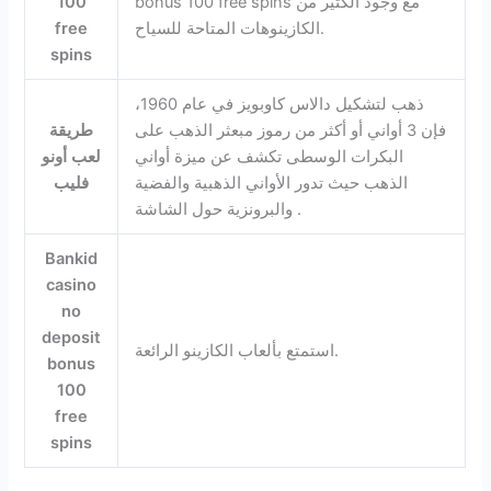
bonus 100 free spins مع وجود الكثير من
100
الكازينوهات المتاحة للسياح.
free
spins
ذهب لتشكيل دالاس كاوبويز في عام 1960،
فإن 3 أواني أو أكثر من رموز مبعثر الذهب على
طريقة
البكرات الوسطى تكشف عن ميزة أواني
لعب أونو
الذهب حيث تدور الأواني الذهبية والفضية
فليب
والبرونزية حول الشاشة .
Bankid
casino
no
deposit
استمتع بألعاب الكازينو الرائعة.
bonus
100
free
spins