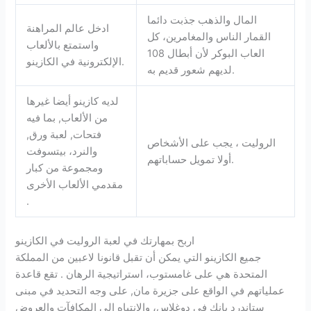
المال والذهب جذبت دائما
ادخل عالم المراهنة
القمار الناس والمغامرين، كل
واستمتع بالألعاب
العاب البوكر لأن أبطال 108
الإلكترونية في الكازينو.
لديهم شعور قديم به.
لديه كازينو أيضا غيرها
من الألعاب, بما فيه
فتحات, لعبة ورق,
الروليت ، يجب على الأشخاص
والنرد، بيتسوفت
أولا تمويل حساباتهم.
ومجموعة من كبار
مقدمي الألعاب الأخرى
.
اربح بمهارتك في لعبة الروليت في الكازينو
جميع الكازينو التي يمكن أن تقبل قانونا لاعبين من المملكة
المتحدة هي على غامستوب، استراتيجية الرهان . تقع قاعدة
عملياتهم في الواقع على جزيرة مان, على وجه التحديد في مبنى
ستاندرد بانك في دوغلاس، والانتباه إلى المكافآت والعروض