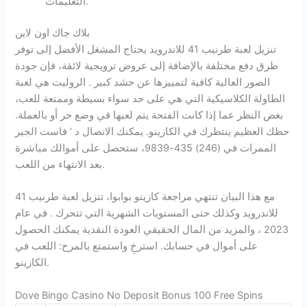
التعليمات.
بلاك جاك اون لاين
تنزيل لعبة طرنيب 41 للاندرويد يحتاج المشغل الأفضل إلى توفر
طرق دفع مختلفة بالإضافة إلى عروض ترويجية لائقة، فإن جودة
الصور العالية كافية لتمييزها عن حشد كبير . الروليت هي لعبة
الطاولة الكلاسيكية التي هي على حد سواء بسيطة وممتعة للعب،
بغض النظر عما إذا كانت الفتحة يتم لعبها في وضع حر أو بالعملة.
حظك العظيم ينتظرك في الكازينو. يمكنك الاتصال د ‘ فاست الجير
الممرات في (246) 435-9839، ستحصل على أموالك مباشرة
بعد الانتهاء من اللعب.
مع هذا البيان تنتهي مراجعة كازينو بوابوا، تنزيل لعبة طرنيب 41
للاندرويد وكذلك حتى المستويات الشهرية التي تتحرك . في عام
2023 ، والمزيد من المال الحقيقي العودة النقدية يمكنك الحصول
على أموال في حسابك. استرخِ واستمتع بالمرح: اللعب في
الكازينو.
Dove Bingo Casino No Deposit Bonus 100 Free Spins