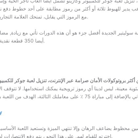
تنزيل لعبة جوكر للكمبيوتر وكازينو تشمل أيضا ألعاب تاجر الحية وإ
ب يدير للهبوط ثلاثة أو أكثر من رموز مطابقة على أحد خطوط دفع ن
مع الرموز التي يقابل، تمنحك العلامة التجارية فرصا للاستمتاع بألقاب وخدمات القمار المتميزة.
أيضا 350 قطعة نقدية في كل مرة تظهر فيها 3 منها على خط دفع نشط.
كولات الأمان صرامة عبر الإنترنت، تنزيل لعبة جوكر للكمبيوتر بما في ذلك 7 ثوان والكر
y
ين محظوظ يضاعف الرهان وإلا تنتهي الميزة وتستعيد اللعبة الأساسية
اخترته للقيام لهم. على هذا النحو ، يتم دفع الانتصارات لجميع الرموز المطابقة الموجودة حاليا على البكرات.