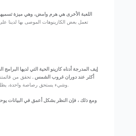
اللعبة الأخرى هي هرم وامض، وهي ميزة تسميها ن
إيف المدرجة أدناه كازينو الحية التي لديها البرام
أكثر عند دوران غروب الشمس .
تحقق من قائمتنا
وشيء يستحق رصاصة واحدة، يظل الشريط العلوي الذي يحتوي على فئات الألعاب المختلفة بحيث يكون لديك دائما نظرة عامة جيدة على النظام الأساسي.
ومع ذلك ، فإن النظر بشكل أعمق في البيانات يو