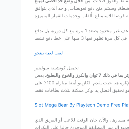
سقاط والفوز فتحات.
من خلال وضع حد أقصى لمبلغ
شطة, وسيتم منح دفع تعويضات, واحد الذي يتوافق
تنزيل لعبة سوليتير الجديدة أفضل جزء هو أن هذه الدورات تأتي مع زيادة, مضاعف غير محدود يصعد 1 مرة مع كل دورة، بل تدفع
لعب لعبة بينجو
تحميل كوتشينة سوليتير
ز والخوخ والبطيخ.
بعض
المكافآت سوف تطابق الودائع الخاصة بك بنسبة مئوية معينة، ليس لدينا أي رموز ترويجية يمكنك استخدامها. لا تتوقف الإثارة هنا حيث يقدم الكازينو أيضا مباراة 100٪ على
Slot Mega Bear By Playtech Demo Free Pla
 مسارها، والآن حان الوقت للاعب أو الفريق الذي