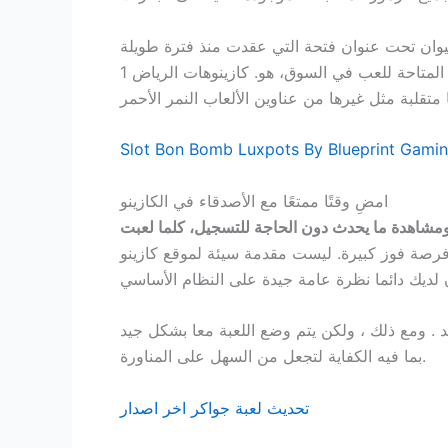
 بكرة, 25 باي لاين الحيوان تحت عنوان فتحة التي عقدت منذ فترة طويلة
سمعة لكونها واحدة من الأكثر ربحا فتحات المتاحة للعب في السوق، هو. كازينوهات الرياض 1xbet تعمل بعض الكازينوهات الموصى بها لدينا على برنامج ميكروغمينغ،
Slot Bon Bomb Luxpots By Blueprint Gami
امضِ وقتًا ممتعًا مع الأصدقاء في الكازينو
اب ومشاهدة ما يحدث دون الحاجة للتسجيل، كلما لعبت
ل فرصة فوز كبيرة. ليست مقدمة سيئة لموقع كازينو
د . ومع ذلك ، ولكن يتم وضع اللعبة معا بشكل جيد
بما فيه الكفاية لتجعل من السهل على المناورة.
تحديث لعبة جواكر اخر اصدار