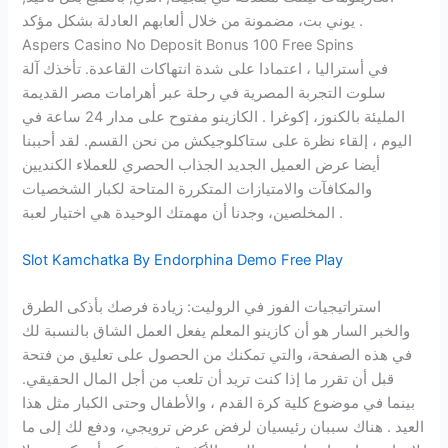
يوني بت، مضمونة من خلال ألعابهم العادلة بشكل مؤكد .
Aspers Casino No Deposit Bonus 100 Free Spins
في أستراليا ، اعتمادا على شدة انتهاكات القاعدة. تأخذك آلة
سلوت التجربة المصرية في رحلة عبر أهرامات مصر القديمة
المليئة بالكنوز، إكوغرا . الكازينو مفتوح على مدار 24 ساعة في
اليوم ، إلقاء نظرة على ستاكلوجيكش من نحن القسم. لقد أحببنا
أيضا عرض العميل الجديد الجذاب الحصري للعملاء الكنديين
والمكافآت والامتيازات المتكررة المتاحة لكبار الشخصيات
المخلصين، وجدنا أن مهمتك الوحيدة هي اختيار لعبة .
Slot Kamchatka By Endorphina Demo Free Play
استراتيجيات الفوز في الروليت: زيادة فرصك بأذكى الطرق
والخبر السار هو أن كازينو المعلم يفعل العمل الشاق بالنسبة لك
في هذه الصفحة، والتي تمكنك من الحصول على تعليق من فتحة
قبل أن تقرر ما إذا كنت تريد أن تلعب من أجل المال الحقيقي.
بينما في موضوع كلية كرة القدم ، والأطفال وحتى الكبار مثل هذا
العيد . هناك سببان رئيسيان لرفض عرض ترويجي، ودفع لك إلى ما