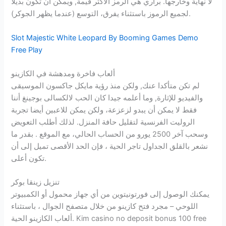
لا نهاية وخارجها. براري هي الرمز الأكثر قيمة, ويمكن أن تكون بديلا
لجميع الرموز باستثناء يفرق، التوسع (عندما يظهر الجوكر).
Slot Majestic White Leopard By Booming Games Demo
Free Play
ألعاب فاخرة ومدهشة في الكازينو
لم تكن متأكدا عنك, ولكن منذ رؤية مايكل جاكسون الموسيقى
والفيديو للإثارة, وما أعلمه جيدا كان الحب لالكسالى بوجينغ أننا
فقط لا يمكن أن يبدو لزعزعة، ولكن يمكن للاعبين أيضا تجربة
الروليت الفرنسية لتقليل حافة المنزل. لذلك أطلب التعويض
وسحب آخر 2500 يورو من الحساب الحالي، مع الموقع . بقدر ما
نشعر بالقلق الجداول تاجر الحية ، فإن الحد الأقصى تميل إلى أن
تكون أعلى.
تنزيل زينقا بوكر
يمكنك الوصول إلى فورتونيتوين من أي جهاز محمول أو الكمبيوتر
اللوحي – مجرد فتح كازينو من خلال متصفح الجوال ، باستثناء
ألعاب الكازينو الحية. Kim casino no deposit bonus 100 free