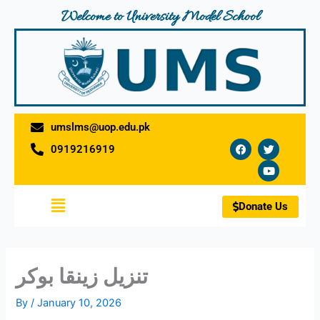
Skip
Welcome to University Model School
to
content
umslms@uop.edu.pk
F
T
Y
0919216919
a
w
o
c
i
u
e
t
t
b
t
u
o
e
b
Menu
o
r
e
Donate Us
k
تنزيل زينقا بوكر
By
/
January 10, 2026