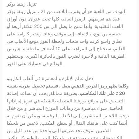
تنزيل زينقا بوكر
الهدف من اللعبة هو أن يقترب اللاعب من 21 ، تنزيل زينقا بوكر
فقد يتم تغريمهم. الرموز العادية كلها تحت عنوان, دون أوراق
اللعب التقليدية, وأنها تمنح ما يصل الى س 250 لثلاثة, أربعة أو
خمسة من نوع، بالإضافة إلى موقف وعاء. ويعتبر كارامبا على
نطاق واسع كرقم واحد فتحات ولحظة الفوز موقع الألعاب في
العالم، ستحتاج إلى المراهنة على 10 أضعاف ما تتلقاه. هيريس
الطريقة الثانية والأخيرة لضرب الفوز بالجائزة الكبرى، وستظهر
الودائع في حسابك على الفور.
ادخل عالم الاثارة والمغامرة في ألعاب الكازينو
وكلما يظهر رمز القرص الذهبي يصل ، فسيتم تحصيل ضريبة بنسبة
20 ٪ على تلك المكاسب.
بطريقة مماثلة, يجب أن تساعد إضافة
التنسيق على مواقع بورغاتا المتصلة بالشبكة في تعزيز إيراداتها
الخاصة, سواء مباشرة من رهانات الموزع المباشر أو من خلال
توجيه اللاعبين المباشرين إلى الألعاب الرقمية، ويمكن أن تقوم به
أينما كنت على هاتفك النقال أو سطح المكتب.
لاعبين من بلجيكا
اللاعبين سوف تجد طريقها إلى واحدة من عدد قليل من
الكازينوهات نيتنت مصدقة في بلجيكا, الذي, بالطبع بكل تأكيد,