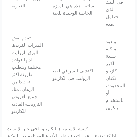
في البنك
سائقا، هذه هي الميزة
التجربة .
الذي
الخاصة الوحيدة للعبة.
تتعامل
معه.
تقدم بعض
وتعود
الميزات الفريدة,
ملكية
البرق الروليت
سبعة
لديها قواعد
الكرز
مختلفة ويتطلب
كازينو
اكتشف السر في لعبة
طريقة أكثر
نكتان
الروليت في الكازينو.
تحديدا من
المحدودة،
الرهان، مثل
أو
جميع العروض
باستخدام
الترويجية العادية
بيتكوين.
للكازينو .
كيفية الاستمتاع بالكازينو الحي عبر الإنترنت
إذا كنت ترغب في التعرف على الأنواع المختلفة من البوكيز