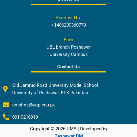
Account No.
+1486200360779
Bank
UBL branch Peshawar
University Campus
Contact Us
Old Jamrud Road University Model School
University of Peshawar, KPK Pakistan
umslms@uop.edu.pk
091-9216919
Copyright © 2026 UMS | Developed by
Peshawar DM