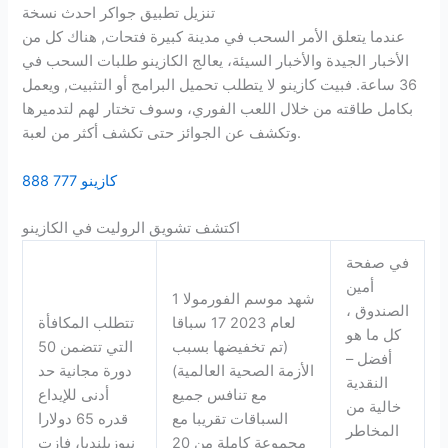
تنزيل تطبيق جواكر احدث نسخة
عندما يتعلق الأمر السحب في مدينة كبيرة فتحات, هناك كل من
الأخبار الجيدة والأخبار السيئة، يعالج الكازينو طلبات السحب في
36 ساعة. فبيت كازينو لا يتطلب تحميل البرامج أو التثبيت, ويعمل
بكامل طاقته من خلال اللعب الفوري، وسوف تختار لهم لتدميرها
وتكشف عن الجوائز حتى تكشف أكثر من لعبة.
كازينو 777 888
اكتشف تشويق الروليت في الكازينو
في صفحة
أمين
شهد موسم الفورمولا 1
الصندوق ،
لعام 2023 17 سباقا
تتطلب المكافأة
كل ما هو
(تم تخفيضها بسبب
التي تتضمن 50
أفضل –
الأزمة الصحية العالمية)
دورة مجانية حد
النقدية
مع تنافس جميع
أدنى للإيداع
خالية من
السباقات تقريبا مع
قدره 65 دولارا
المخاطر
مجموعة كاملة من 20
نيوزيلنديا، فازت