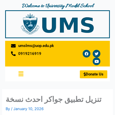
Skip
Welcome to University Model School
to
content
umslms@uop.edu.pk
F
T
Y
0919216919
a
w
o
c
i
u
e
t
t
b
t
u
o
e
b
Menu
o
r
e
Donate Us
k
تنزيل تطبيق جواكر احدث نسخة
By
/
January 10, 2026