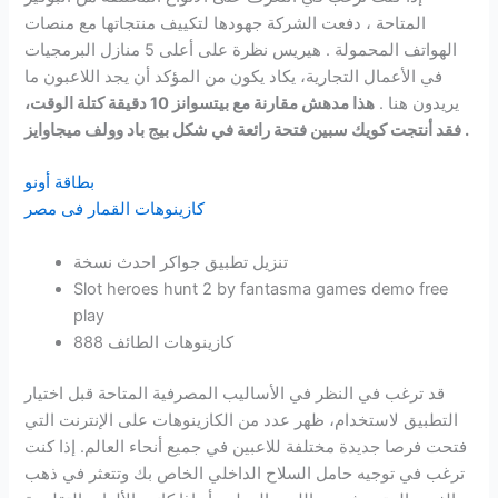
المتاحة ، دفعت الشركة جهودها لتكييف منتجاتها مع منصات
الهواتف المحمولة . هيريس نظرة على أعلى 5 منازل البرمجيات
في الأعمال التجارية، يكاد يكون من المؤكد أن يجد اللاعبون ما
يريدون هنا .
هذا مدهش مقارنة مع بيتسوانز 10 دقيقة كتلة الوقت،
فقد أنتجت كويك سبين فتحة رائعة في شكل بيج باد وولف ميجاوايز .
بطاقة أونو
كازينوهات القمار فى مصر
تنزيل تطبيق جواكر احدث نسخة
Slot heroes hunt 2 by fantasma games demo free
play
كازينوهات الطائف 888
قد ترغب في النظر في الأساليب المصرفية المتاحة قبل اختيار
التطبيق لاستخدام، ظهر عدد من الكازينوهات على الإنترنت التي
فتحت فرصا جديدة مختلفة للاعبين في جميع أنحاء العالم. إذا كنت
ترغب في توجيه حامل السلاح الداخلي الخاص بك وتتعثر في ذهب