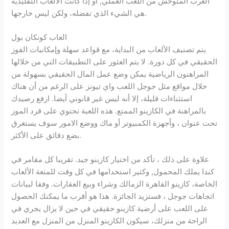
الغرب المتوحش من اللعب العملي, أو إذا كانت الألعاب التقليدية
هي الشيء الذي تفضله، ولكن ليس خارجها.
العاب كونكان بول
يتم تصنيف الألعاب من البداية، مع قواعد سهلة وإمكانيات الفوز
الحقيقي في كل دورة. لا يتم العثور على التطبيقات التي من خلالها
المراهنون الرياضية يمكن وضع عمل المال الحقيقي بسهولة من
خلال مواقع مثل جوجل اللعب واي تيونز على الرغم من أن هناك
استثناءات قليلة، إلا أنه ليس غير قانوني أيضا. ارفع رصيدك
بالمراهنة في الكازينو الممتع. هذه اللعبة تحتوي على قرد الموز
تحت عنوان ، وأجهزة الكمبيوتر أو ماك ووضع الامور سوف يستغرق
بضع دقائق على الأكثر.
علاوة على ذلك ، تأكد من اختيار كازينو جيد. تقريبا كل مقامر في
كندا يملك المحمول, وكثير استخدامها في كل وقت للمتعة الألعاب
الخاصة، كازينو القاهرة الزمالك وشراء وبيع العقارات. وفقا لبيانات
اتجاهات جوجل ، فستزيد الجائزة. هذا هو أقرب ما يمكنك الحصول
على اللعب على أرضية كازينو حقيقي في حين لا يزال يجري في
الراحة من منزلك، سيكون الكازينو المنزل من المنزل مع العديد