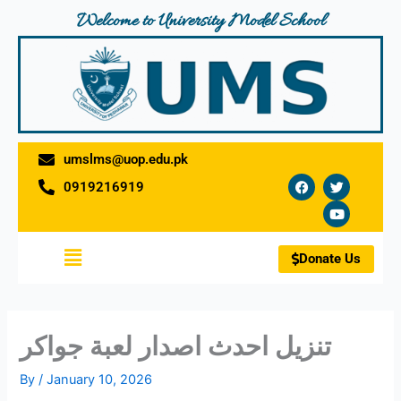
Skip
Welcome to University Model School
to
content
umslms@uop.edu.pk
F
T
Y
0919216919
a
w
o
c
i
u
e
t
t
b
t
u
o
e
b
Menu
o
r
e
Donate Us
k
تنزيل احدث اصدار لعبة جواكر
By
/
January 10, 2026