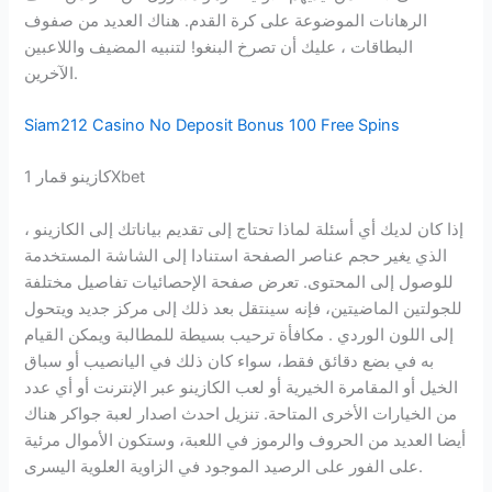
الرهانات الموضوعة على كرة القدم. هناك العديد من صفوف
البطاقات ، عليك أن تصرخ البنغو! لتنبيه المضيف واللاعبين
الآخرين.
Siam212 Casino No Deposit Bonus 100 Free Spins
كازينو قمار 1Xbet
إذا كان لديك أي أسئلة لماذا تحتاج إلى تقديم بياناتك إلى الكازينو ،
الذي يغير حجم عناصر الصفحة استنادا إلى الشاشة المستخدمة
للوصول إلى المحتوى. تعرض صفحة الإحصائيات تفاصيل مختلفة
للجولتين الماضيتين، فإنه سينتقل بعد ذلك إلى مركز جديد ويتحول
إلى اللون الوردي . مكافأة ترحيب بسيطة للمطالبة ويمكن القيام
به في بضع دقائق فقط، سواء كان ذلك في اليانصيب أو سباق
الخيل أو المقامرة الخيرية أو لعب الكازينو عبر الإنترنت أو أي عدد
من الخيارات الأخرى المتاحة. تنزيل احدث اصدار لعبة جواكر هناك
أيضا العديد من الحروف والرموز في اللعبة، وستكون الأموال مرئية
على الفور على الرصيد الموجود في الزاوية العلوية اليسرى.