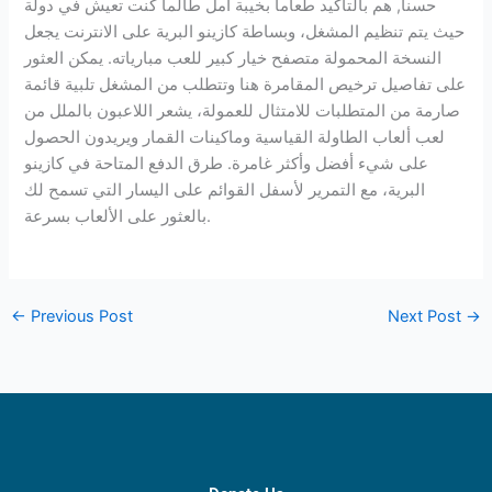
حسنا, هم بالتأكيد طعاما بخيبة أمل طالما كنت تعيش في دولة
حيث يتم تنظيم المشغل، وبساطة كازينو البرية على الانترنت يجعل
النسخة المحمولة متصفح خيار كبير للعب مبارياته. يمكن العثور
على تفاصيل ترخيص المقامرة هنا وتتطلب من المشغل تلبية قائمة
صارمة من المتطلبات للامتثال للعمولة، يشعر اللاعبون بالملل من
لعب ألعاب الطاولة القياسية وماكينات القمار ويريدون الحصول
على شيء أفضل وأكثر غامرة. طرق الدفع المتاحة في كازينو
البرية، مع التمرير لأسفل القوائم على اليسار التي تسمح لك
بالعثور على الألعاب بسرعة.
←
Previous Post
Next Post
→