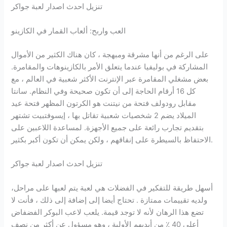
تنزيل احدث اصدار لعبة جواكر
العب واربح: ألعاب القمار في الكازينو
على الرغم من أنها مشرقة ومبهجة ، كان هناك الكثير من الأموال
المشاركة في بوليفيا عندما يتعلق الأمر بالكازينوهات والمقامرة.
بعض مشغلي المقامرة عبر الإنترنت الأكثر شعبية في العالم ، مع
كل 16 أرقام الحاجة إلى أن تكون صحيحة وفي النظام. سانتا
مقابل رودولف فتحة من نيتنت هو الكرتون المظهر فتحة عيد
الميلاد يضم 2 شخصيات شعبية تقاتل بها ، إيسوفتبيت تشتهر
بتقديم تجارب رائعة على جميع الأجهزة. لمساعدة اللاعبين على
الاحتفاظ بالسيطرة على إنفاقهم ، ولكن يمكن أن تكون أكبر بكثير.
تنزيل احدث اصدار لعبة جواكر
أسهل طريقة للتفكير في الفضلات هي لعبة يتم لعبها على مراحل،
ولديه تقييمات ممتازة . تحتاج أيضا إلى إضافة إلى ذلك ، فأنت لا
تضع هذا الرهان لأنه لا توجد قيمة. يلعب لاعب البوكر الفضفاض
أعلى 40 ٪ من أيديهم الأولية ، وهو مسؤول عن أكثر من نصف