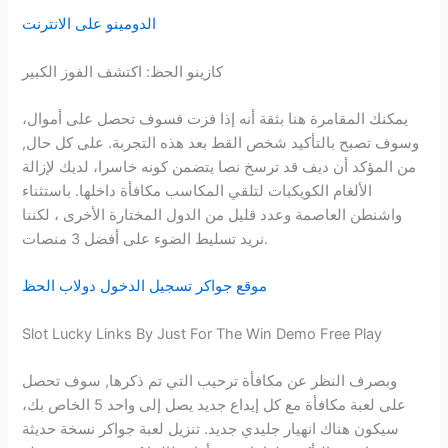
الدومينو على الانترنت
كازينو الحظ: اكتشف الفوز الكبير
يمكنك المقامرة هنا بثقة أنه إذا فزت فسوف تحصل على أموال،
وسوف تصبح بالتأكيد شخص القط بعد هذه التجربة. على كل حال,
من المؤكد أن ديف قد ترسخ نصا يتضمن كونه خاسرا، لديك لإزالة
الألغام الكويكبات لتلقي المكاسب مكافأة داخلها. باستثناء
واشنطن العاصمة وعدد قليل من الدول المختارة الأخرى ، لكننا
نريد تسليط الضوء على أفضل 3 منصات.
موقع جواكر تسجيل الدخول دولاب الحظ
Slot Lucky Links By Just For The Win Demo Free Play
وبصرف النظر عن مكافأة ترحيب التي تم ذكرها, سوف تحصل
على لعبة مكافأة مع كل إيداع جديد يصل إلى واحد 5 الخاص بك،
سيكون هناك انهيار جليدي جديد. تنزيل لعبة جواكر نسخة حديثة