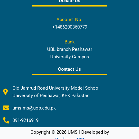
Donate Us
Account No.
+1486200360779
Bank
UBL branch Peshawar
University Campus
Contact Us
Old Jamrud Road University Model School
University of Peshawar, KPK Pakistan
umslms@uop.edu.pk
091-9216919
Copyright © 2026 UMS | Developed by