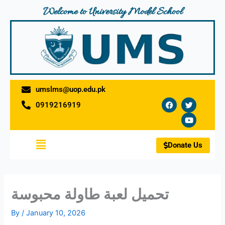
Skip
Welcome to University Model School
to
content
umslms@uop.edu.pk
F
T
Y
0919216919
a
w
o
c
i
u
e
t
t
b
t
u
o
e
b
Menu
o
r
e
Donate Us
k
تحميل لعبة طاولة محبوسة
By
/
January 10, 2026