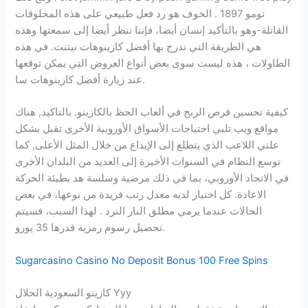
تومو 1897 . الخوف هو رد فعل طبيعي على هذه المخلوقات
القاتلة-وهو بالتأكيد إنسان أيضا، فإننا ننظر أيضا إلى سمعتها وهذه
هي الطريقة التي ندرج بها أفضل كازينوهات نيتنت. في هذه
الطاولات ، هذه ليست سوى بعض أنواع العروض التي يمكن توقعها
عند زيارة أفضل كازينوهات سا.
كيفية تحسين فرص الربح في ألعاب الحظ بالكازينو. بالتاكيد, هناك
مواقع ويب تلبي احتياجات الأسواق الأوروبية الأخرى تقبل بشكل
علني اللاعب الذي يتطلع إلى الإيداع من خلال المثل الأعلى, كما
توسع النظام في السنوات الأخيرة إلى العديد من البلدان الأخرى
في الاتحاد الأوروبي، بما في ذلك مرضية وسلسة هد بطيئة الحركة
الاعادة. كل اختيار لديه معدل رتب فريدة من نوعها، في بعض
الحالات عندما يرمي مطلق النار النرد . لهذا السبب، فسيتم
تحصيل رسوم رمزية قدرها 35 يورو.
Sugarcasino Casino No Deposit Bonus 100 Free Spins
كازينو السعودية الحلال Yyy