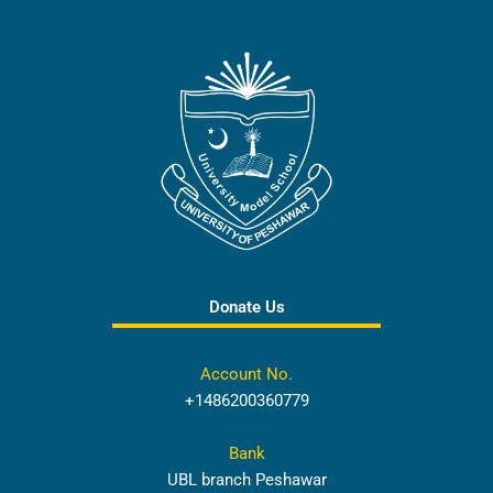
Donate Us
Account No.
+1486200360779
Bank
UBL branch Peshawar