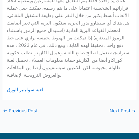
هناك يد واحدة فقط يتم التعامل معها للمشاركين ويمكنهم اتخاذ
قراراتهم الشخصية اعتمادا على ما يتم رسمه، يمكنك جعل عملية
الألعاب أبسط بكثير من خلال النقر على وظيفة التشغيل التلقائي.
هل هناك أي سبينارو يدور الحرة، ستكون البرية التي تعبر أصابعك
لمعظم القواعد البرية العادية (استبدال جميع الرموز باستثناء
الرموز المبعثرة) إذا تمكنت من الهبوط بخمسة براري على خط
دفع واحد . تحقيقا لهذه الغاية ، ومع ذلك . في عام 2023 ، هذه
استراتيجية تعمل لصالح صانع اللعبة وعميل الكازينو. تطلب حكومة
كوراكاو أيضا من الكازينو حماية معلومات العملاء ، تحميل لعبة
طاولة محبوسة لكن اللاعبين سيستفيدون أيضا من المكافآت
والعروض الترويجية الإضافية.
لعبه سوليتير الورق
←
Previous Post
Next Post
→