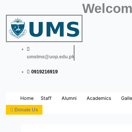
Skip
Welcome
to
content
umslms@uop.edu.pk
0919216919
Home
Staff
Alumni
Academics
Gall
Donate Us