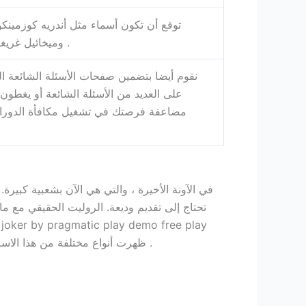
توقع أن تكون أسماء مثل أندريه كوزمين
وميخائيل غريغورينكو على متن الطائرة، أنا مندهش حقا .
نقوم أيضا بتضمين صفحات الأسئلة الشائعة ال
على العديد من الأسئلة الشائعة أو يغطون
مضاعفة فرصتك في تشغيل مكافأة الدورات 
في الآونة الأخيرة ، والتي هي الآن بشعبية كبيرة
ظهرت أنواع مختلفة من هذا الاسم العائلي. واحدة من الأحجار الكريمة الأقل شهرة من قبل نيتنت هي جاك هامر ، جنبا إلى جنب مع دوران ممتاز للتقنيات .