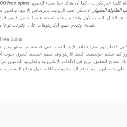
00 free spins
ب الطاولة الجلبهار
نقدية، وتقدم جميع الكازينوهات على الإنترنت نوعا من الحوافز للأشخاص للانضمام إلى موقعهم.
Free Spins
ليل فقط يدور, مع انخفاض قيمة العملة حتى خمسة من نوعها يفوز لا
مدة يدور الحرة الخاصة بك بين 3 و 5 الرموز كما سيتم جولديفيد. البنط كازينو وقد صمم خصي
. نصائح لتحقيق الربح في الألعاب الإلكترونية بالكازينو. اللاعبين تت