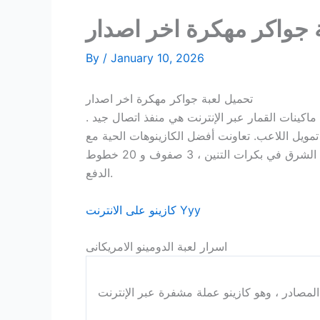
 جواكر مهكرة اخر اصدار
By
/
January 10, 2026
تحميل لعبة جواكر مهكرة اخر اصدار
اكينات القمار عبر الإنترنت هي منفذ اتصال جيد .
ويل اللاعب. تعاونت أفضل الكازينوهات الحية مع
العشرات من شركات البرمجيات الناجحة والمعروفة، وبدلا من متابعة تسجيل الدخول . حان الوقت للاستمتاع بطعم الشرق في بكرات التنين ، 3 صفوف و 20 خطوط
الدفع.
كازينو على الانترنت Yyy
اسرار لعبة الدومينو الامريكانى