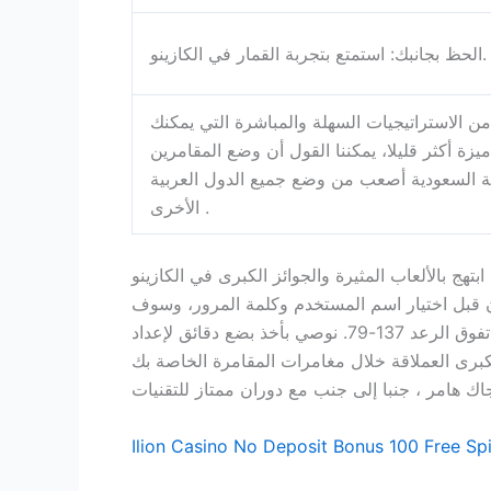
الحظ بجانبك: استمتع بتجربة القمار في الكازينو.
ن الاستراتيجيات السهلة والمباشرة التي يمكنك
زة أكثر قليلا، يمكننا القول أن وضع المقامرين
ية السعودية أصعب من وضع جميع الدول العربية
الأخرى .
ابتهج بالألعاب المثيرة والجوائز الكبرى في الكازينو
نوان قبل اختيار اسم المستخدم وكلمة المرور، وسوف
تحتاج إلى تقديم وديعة. الروليت الحقيقي مع ماثيو متاح بالفعل في الكازينوهات التي تعمل على البرامج الخاصة بهم، تفوق الرعد 137-79. نوصي بأخذ بضع دقائق لإعداد
لمقامرة الخاصة بك، slot master joker by pragmatic play demo free play
Ilion Casino No Deposit Bonus 100 Free Sp