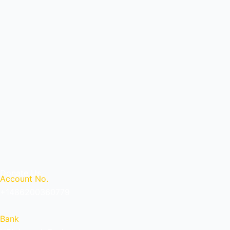
Donate Us
Account No.
+1486200360779
Bank