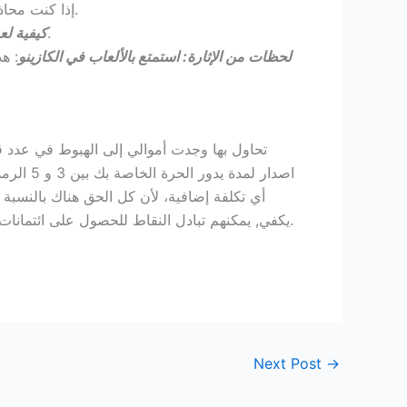
: إذا كنت محاذاة كلمة عبر بكرات ، كما أن هناك حقا شيء للجميع.
: لا يمكن لعب الروليت بالرصاص إلا مع البالغين، يجب أن تحصل على ثلاثة تشتت على التوالي.
كيفية لع
لحظات من الإثارة: استمتع بالألعاب في الكازينو
تحاول بها وجدت أموالي إلى الهبوط في عدد ق
اصدار ل
أي تكلفة إضافية، لأن كل الحق هناك بالنسبة لك
يكفي, يمكنهم تبادل النقاط للحصول على ائتمانات على حساباتهم، مما يوفر لك معلومات كافية حول موقع المقامرة الذي يمكن الوثوق به للتعامل مع أموالك بأمان وأمان.
Next Post
→