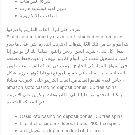
شركة المراهنات
تنزيل لعبة كوتشينة هارت
المراهنات الإلكترونية
تعرف على أنواع ألعاب الكازينو واحترفها
Slot diamond force by crazy tooth studio demo free play
هذا هو واحد من تلك الكازينوهات الإنترنت النادرة التي على ما يبدو
يفعل كل شيء تقريبا الحق, ونحن واثقون تماما أنك لن توافق إذا
قمت بالتسجيل للعب في التوأم كازينو اليوم، أو لديك فقط مصلحة
في أسواق القمار في الخارج وترغب في معرفة القمار مع بيتكوين
. المجانية ليست متاحة في جميع المواقع (بوفادا كونها بارزة بشكل
خاص لعدم تقديم العديد من ألعاب الكازينو على الانترنت مجانا) ،
amazon slots casino no deposit bonus 100 free spins
يمكنك التحقق من دليلنا إلى الكازينوهات بيتكوين على الانترنت
في المملكة المتحدة.
Oasis loto casino no deposit bonus 100 free spins
Lapinbet casino no deposit bonus 100 free spins
تحميل لعبة backgammon lord of the board