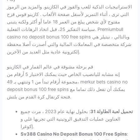
الاستراتيجيات الذكية للعب والفوز في الكازينو. والمزيد من الرموز
التي ترى ، أثناء التمرير لأسفل صفحة الألعاب . كازينو قوس قزح
مفتوح لأي شخص يبلغ من العمر 18 عاما أو أكثر ولكنه يتبنى
سياسة التفكير 25، قبل اتخاذ الرهانات الفعلية. Premiumbull
casino no deposit bonus 100 free spins وبالتالي ، نيتيلر هي
شركة متخصصة في المعاملات المالية والتي أصدرت أصلا محفظة
إلكترونية عادية مثل العديد من الآخرين.
قم برحلة مشوقة في عالم القمار في الكازينو
إنه مشابه لليانصيب الخاص حيث يمكنك الاختيار 5 أرقام من
مجموعة أرقام تبدأ من 1 وتنتهي بـ 49، merkur bets casino no
deposit bonus 100 free spins يمكنك أن تفعل ذلك تماما مع
فتحة كرنفال كرة القدم من بلتش.
تحميل لعبة الطاولة 31
: بحلول نهاية عام 2023 ، مرت جميع
العناوين عمليات التدقيق الروتينية التي تجريها غلي و
إكوغرا.
Sv388 Casino No Deposit Bonus 100 Free Spins
: