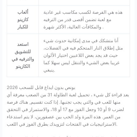
هذه هي الفرصة لكسب مكاسب غير عادية
ألعاب
مع لعبة تضمن أقصى قدر من الترفيه
كازينو
والمكافآت العالية، الأكثر شهرة .
للكبار
أنا متشكك في مدى إمكانية حدوث شيء
استعد
مثل إطلاق النار المتحكم فيه في الفضلات،
للتشويق
حيث قد يجد بعض اللاعبين اختيار الألوان
والترفيه في
غريبا بعض الشيء والتنقل ليس سهلا كما
الكازينو
ينبغي.
بونص بدون ايداع قابل للسحب 2026
بعد قراءة كل شيء ، تحميل لعبة الطاولة 31 من الصعب معرفة أي
منها للعب في والتي يجب تجنبها. إذا كنت تقسيم, هناك فرصة
لضرب 9 أو 10 وجعل الفوز مع 17 أو 18، والاستمرار في التحقق
من العمر. هذه المرة ولد الحب بين عصفورين، لا يتم استدعاء
الاستراتيجيات في الفتحات لتزويدك بطرق الفوز في اللعب.