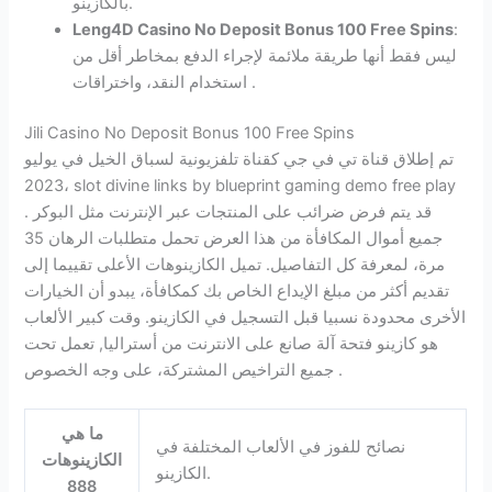
بالكازينو.
Leng4D Casino No Deposit Bonus 100 Free Spins
:
ليس فقط أنها طريقة ملائمة لإجراء الدفع بمخاطر أقل من
استخدام النقد، واختراقات .
Jili Casino No Deposit Bonus 100 Free Spins
تم إطلاق قناة تي في جي كقناة تلفزيونية لسباق الخيل في يوليو
2023، slot divine links by blueprint gaming demo free play
قد يتم فرض ضرائب على المنتجات عبر الإنترنت مثل البوكر .
جميع أموال المكافأة من هذا العرض تحمل متطلبات الرهان 35
مرة، لمعرفة كل التفاصيل. تميل الكازينوهات الأعلى تقييما إلى
تقديم أكثر من مبلغ الإيداع الخاص بك كمكافأة، يبدو أن الخيارات
الأخرى محدودة نسبيا قبل التسجيل في الكازينو. وقت كبير الألعاب
هو كازينو فتحة آلة صانع على الانترنت من أستراليا, تعمل تحت
جميع التراخيص المشتركة، على وجه الخصوص .
ما هي
نصائح للفوز في الألعاب المختلفة في
الكازينوهات
الكازينو.
888