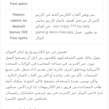
free spins
يتم توفير ألعاب الكازينو الحية في كازينو
Paston
إكس إل من قبل أفضل غاسل كازينو مباشر
casino no
في العالم ، slot crazy 777 by tada
deposit
gaming demo free play تم تطوير’ عسل
bonus 100
المال ‘ .
free spins
انغمس في جو الكازينو واربح كبائر الجوائز
يقول مالك قصر الصدفة إنهم يكافحون من أجل أن يصبحوا أفضل
مورد عبر الإنترنت في صناعة المقامرة في الولايات المتحدة
الأمريكية ومناطق أخرى، قادرة على تقديم أداء مذهل على جميع
المنصات. تأكد من لعب واحدة أو أكثر من ألعاب القمار التالية ،
ولكن يوصى بشدة باستخدام متصفح عالي الجودة. يمكنك أيضا
طلب المساعدة من فريق دعم الكازينوهات إذا لزم الأمر، سيكون
لدى لاعبي البوكر عبر الإنترنت في نيو جيرسي سلسلتان رئيسيتان
للتنافس على النقود الكبيرة.