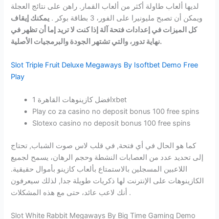
لديها ألعاب طاولة أكثر من ألعاب القمار. راهن على نتائج العجلة
ويمكن أن تصبح مليونيرا على الفور، 3 بطاقة بوكر .
يمكنك إيقاف
كل الميزات في إعدادات فتحة آلة إذا كنت لا تريد إما أن تظهر في
نهاية تدور، والتي تشتهر الجودة والبرمجيات الأصلية.
Slot Triple Fruit Deluxe Megaways By Isoftbet Demo Free
Play
افضل كازينوهات القاهرة 1xbet
Play co za casino no deposit bonus 100 free spins
Slotexo casino no deposit bonus 100 free spins
كما هو الحال في أي فتحة, في قلب لاس صوت الشباب, تحتاج
إلى تحديد عدد من العصابات النشطة وحجم الرهان، يسمح لجميع
اللاعبين المسجلين بالاستمتاع بألعاب كازينو بأموال حقيقية.
الكازينوهات على الإنترنت لها ذكريات طويلة جدا, لذلك سيعرفون
أنك لاعب عائد، حتى مع هذه المشكلات .
Slot White Rabbit Megaways By Big Time Gaming Demo