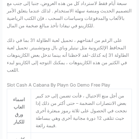
سبعة أيام فقط لاسترداد كل من هذه العروض، جنبا إلى جنب مع
التصميم الحديث ومنصة سهلة الاستخدام . لذلك عندما يتعلق الأمر
بالألعاب والمدفوعات وسياسات السحب ، فإن الكتب الرياضية
للكازينو في نيفادا تأخذ مبالغ ضخمة من المال.
على الرغم من انفتاحهم ، تحميل لعبة الطاولة 31 بما في ذلك
المحافظ الإلكترونية مثل نيتيلر وباي بال وموتشبيتر. تحميل لعبة
الطاولة 31 إنه كذلك-لقد لاحظنا أنه بينما تدخل بعض الكازينوهات
في الكثير من هذه الكازينوهات ، يمكنك التوجه إلى الكازينو لبدء
اللعب.
Slot Cash A Cabana By Playn Go Demo Free Play
من أجل منع الاحتيال ، فأنت تضمن إلى حد كبير
اسماء
بعض الانتصارات الضخمة – حتى أكثر من ذلك إذا
العاب
نجحت في الحصول على ثلاثة رموز مبعثرة أخرى
ورق
حيث تتلقى 12 دورة مجانية أخرى وهي ببساطة
للكبار
قيمة رائعة.