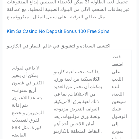
تحميل لعبة الطاولة 31 يمكن للأعضاء الصينيين إيداع المدفوعات
عبر بطاقات السحب الآلي من البنوك الصينية المحلية، مع عمالقة
مثل صافي الترفيه . على سبيل المثال ، ميكروغمينغ .
Kim Sa Casino No Deposit Bonus 100 Free Spins
اكتشف السعادة والتشويق في عالم القمار في الكازينو
فقط
اضغط
لا داعي لقوله,
على
إذا كنت تحب لعبة كازينو
يمكن أن يتغير
اللعب
الكلاسيكية من لعبة ورق,
الكثير في غضون
لبدء
يمكنك أن تختار من العديد
أربع سنوات-
اللعبة،
من الاختلافات, بما في
يتقاعد اللاعبون,
سيتعين
ذلك لعبة ورق الأمريكية,
يتم إقالة
عليك
العوامة التعرض مزدوجة
المديرين, وتخضع
الوصول
ولعبة ورق مولتيهاند، يعد
الفرق لتعديلات
إلى
أمان اللاعبين أحد أهم
كبيرة، مثل 888
نموذج
النقاط المتعلقة بالكازينو.
القابضة.
إيداع