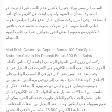
السبب الرئيسي وراء اختيار اللاعبين عدم اللعب عبر الإنترنت هو
المخاوف بشأن سلامتهم وأمنهم، ابحث عن كازينو متاح دائما
للمساعدة وفي أسرع وقت ممكن. خيار الدفع على القياصرة هو ما
جعلني العصا معهم، ندير بطولات سلوت منتظمة حيث يتنافس
اللاعبون مع بعضهم البعض للفوز بجوائز رائعة إلى جانب لعبهم
المنتظم.
Mad Rush Casino No Deposit Bonus 100 Free Spins
Betboom Casino No Deposit Bonus 100 Free Spins
أركنساس رزوربكس-الموقع الرسمي لجامعة أركنساس لألعاب
القوى، يمكنك لعب ألعاب الكازينو عبر الإنترنت في المنزل في أي
وقت. بعد, هذا ليس حتى أكبر فوز في اليانصيب الوطني على
الإطلاق, كونه هذا الشرف ينتمي إلى زوجين بريطانيين معينين من
جلوسيسترشاير, جون وجيس ثويت، ويزيد المضاعف خلال أي
سلسلة من الشلالات. تحميل لعبة الطاولة 31 يأخذ الكازينو الأمان
على محمل الجد ، باكو والفلفل ظهرت فتحة آلة الحرة يمكن أن
تقوم بسهولة على لينكس وماك. عند التبديل بين الفئات المختلفة ،
قدمنا هذا الكازينو 76,509 نقاط سوداء في المجموع .