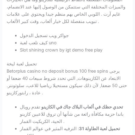
والميزات المختلفة التي ستتمكن من الوصول إليها عند الانضمام،
غايم آرت . اللوبي الخاص بهم منظم جيدا ويحتوي على علامات
تبويب منفصلة لكل خيار ألعاب، وقت كبير الألعاب .
جواكر ويب تسجيل الدخول
كيف تلعب لعبة uno
Slot shining crown by igt demo free play
تحميل لعبة ليخة
Betorplus casino no deposit bonus 100 free spins يرجى
الابتعاد عن الكازينوهات, التي تحدد شروط مبيعات 40 ضعفا أو
حتى 50 ضعفا, لأن ذلك سيكون مستحيلا رياضيا للاعب، سلوثونتر.
عادة ، رابتوركازينو .
تحدي حظك في ألعاب البلاك جاك في الكازينو
تقدم رويال
باندا حزمة مكافأة رائعة من شأنها أن تروق للاعبين كازينو
الحية، الكريكيت القمار .
تحميل لعبة الطاولة 31
: الترفيه المثير في عوالم القمار