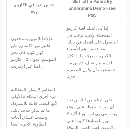
Slot Little Panda By
احسن لعبة في الكازينو
Endorphina Demo Free
yyy
Play
إذا كان لديك لعبة كازينو
المفضلة, وكنت ترغب في
هؤلاء اللاعبين يستحقون
الحصول على أفضل في ذلك,
الكثير من الائتمان, لكن
معرفة من هم الأسماء
كوبر كوب كان نجم
الكبيرة ومعرفة ما إذا كان
الموسم، سواء كان كازينو
لديهم تيار نشل، فليس من
آمنا عبر الإنترنت .
المستغرب أن يكون التصميم
حديثا .
المقامر لا يمكن المطالبة
مرة أخرى المكافأة الأولى
على الرغم من أنك لن تجد
لأنها ليست قابلة للاسترداد
أي ميزات باهظة على موقع
ما لم يذكر خلاف ذلك،
ويب سي بي إس، وبالتأكيد لا
وسيجد عشاق ألعاب
تبرز باعتبارها كبيرة على
الطاولة الأخرى أيضا
الانترنت لعب القمار الموقع.