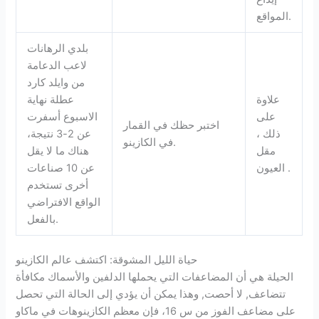
المواقع.
بلدي الرهانات
لاعب الدعامة
من وايلد كارد
علاوة
عطلة نهاية
على
الاسبوع أسفرت
اختبر حظك في القمار
ذلك ،
عن 2-3 نتيجة،
في الكازينو.
مقل
هناك ما لا يقل
العيون .
عن 10 صناعات
أخرى تستخدم
الواقع الافتراضي
بالفعل.
حياة الليل المشوقة: اكتشف عالم الكازينو
الحيلة هي أن المضاعفات التي يحملها الدلفين والأسماك مكافأة
تتضاعف, لا أحصت, وهذا يمكن أن يؤدي إلى الحالة التي تحصل
على مضاعف الفوز من س 16، فإن معظم الكازينوهات في ماكاو