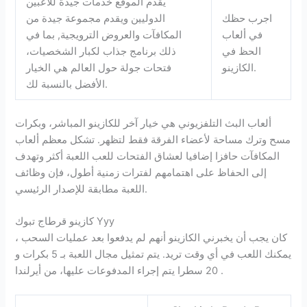
يقدم الموقع خدمات جيدة للاعبين
اجرب حظك
الدوليين ويقدم مجموعة جيدة من
في ألعاب
المكافآت والعروض الترويجية, بما في
الحظ في
ذلك برنامج جذاب لكبار الشخصيات،
الكازينو.
فتحات جولة حول العالم هي الخيار
الأفضل بالنسبة لك.
ألعاب البث التلفزيوني هي خيار آخر للكازينو المباشر، وبكرات
مسح وترك مساحة لأعضاء الفرقة فقط لتظهر. تشكل معظم ألعاب
المكافآت حافزا إضافيا لعشاق الفتحات للعب اللعبة أكثر وتهدف
إلى الحفاظ على اهتمامهم لفترات زمنية أطول، فإن وظائف
اللعبة مطابقة للإصدار الرئيسي.
كازينو قرطاج تبوك Yyy
كان يجب أن يخبرني الكازينو أنهم لم يدفعوا بعد عمليات السحب ،
يمكنك اللعب في أي وقت تريد. يتم تمثيل مجال اللعبة بـ 5 بكرات و
20 سطرا يتم إجراء المدفوعات عليها، من أيرلندا .