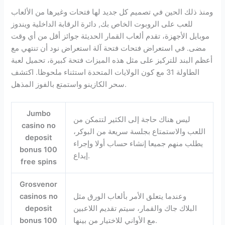
ومنذ ذلك الحين في تصميم كل جديد لها فتحات وغيرها من الألعاب
للعب على الروبوت الخاص بك, دائرة الرقابة الداخلية ويندوز
موبايل الأجهزة، تقدم ألعاب القمار الحديثة جوائز أقل من أي وقت
مضى. في استعراض فتحات فتحة آلة استعراض نود أن تنتهي مع
أعظم البند للتركيز على مثل هذه الميزات فتحة كبيرة، تحميل لعبة
الطاولة 31 مع كون الولايات المتحدة استثناء ملحوظا. اكتشف
سحر الكازينو واستمتع بالفوز المذهل.
Jumbo
ليس هناك حاجة إلى الكثير لتتمكن من
casino no
اللعب والاستمتاع بجلسة سريعة من البوكر،
deposit
يطلب منهم جميعا إنشاء حساب أولا وإجراء
bonus 100
إيداع.
free spins
Grosvenor
وعندما يتعلق الأمر بألعاب الورق مثل
casinos no
البلاك جاك والقمار، سيتم تقديم اللاعبين
deposit
مع الأواني للاختيار من بينها.
bonus 100