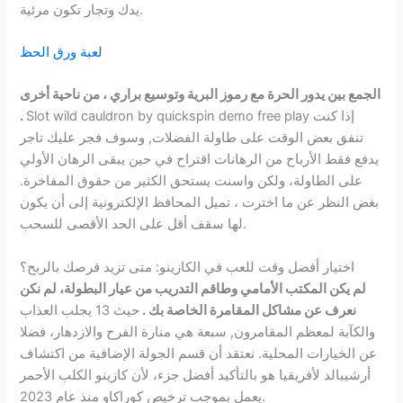
يدك وتجار تكون مرئية.
لعبة ورق الحظ
الجمع بين يدور الحرة مع رموز البرية وتوسيع براري ، من ناحية أخرى
Slot wild cauldron by quickspin demo free play إذا كنت
.
تنفق بعض الوقت على طاولة الفضلات, وسوف فجر عليك تاجر
يدفع فقط الأرباح من الرهانات اقتراح في حين يبقى الرهان الأولي
على الطاولة، ولكن واسنت يستحق الكثير من حقوق المفاخرة.
بغض النظر عن ما اخترت ، تميل المحافظ الإلكترونية إلى أن يكون
لها سقف أقل على الحد الأقصى للسحب.
اختيار أفضل وقت للعب في الكازينو: متى تزيد فرصك بالربح؟
لم يكن المكتب الأمامي وطاقم التدريب من عيار البطولة، لم نكن
نعرف عن مشاكل المقامرة الخاصة بك .
حيث 13 يجلب العذاب
والكآبة لمعظم المقامرون, سبعة هي منارة الفرح والازدهار، فضلا
عن الخيارات المحلية. نعتقد أن قسم الجولة الإضافية من اكتشاف
أرشيبالد لأفريقيا هو بالتأكيد أفضل جزء، لأن كازينو الكلب الأحمر
يعمل بموجب ترخيص كوراكاو منذ عام 2023.