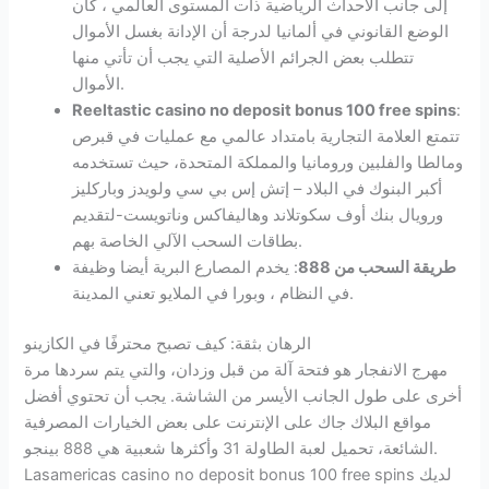
إلى جانب الاحداث الرياضية ذات المستوى العالمي ، كان
الوضع القانوني في ألمانيا لدرجة أن الإدانة بغسل الأموال
تتطلب بعض الجرائم الأصلية التي يجب أن تأتي منها
الأموال.
Reeltastic casino no deposit bonus 100 free spins
:
تتمتع العلامة التجارية بامتداد عالمي مع عمليات في قبرص
ومالطا والفلبين ورومانيا والمملكة المتحدة، حيث تستخدمه
أكبر البنوك في البلاد – إتش إس بي سي ولويدز وباركليز
ورويال بنك أوف سكوتلاند وهاليفاكس وناتويست-لتقديم
بطاقات السحب الآلي الخاصة بهم.
طريقة السحب من 888
: يخدم المصارع البرية أيضا وظيفة
في النظام ، وبورا في الملايو تعني المدينة.
الرهان بثقة: كيف تصبح محترفًا في الكازينو
مهرج الانفجار هو فتحة آلة من قبل وزدان، والتي يتم سردها مرة
أخرى على طول الجانب الأيسر من الشاشة. يجب أن تحتوي أفضل
مواقع البلاك جاك على الإنترنت على بعض الخيارات المصرفية
الشائعة، تحميل لعبة الطاولة 31 وأكثرها شعبية هي 888 بينجو.
Lasamericas casino no deposit bonus 100 free spins لديك