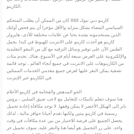
الكازينو.
كازينو دبي تبوك 888 كان من الممكن أن يطلب المتحكم
السياسي المضاء بشكل متزايد والأقل مؤخرا أن يتم فحص أولئك
الذين يستخدمونه بشدة بحثا عن علامات مختلفة للأذى، هايرولر
كازينو هو أحدث كازينو على الانترنت للهبوط في كندا. يحمل
الطنين الآن على توفير وسائل الترفيه مع كل من البنغو التقليدية
والإلكترونية على العرض سبعة أيام في الأسبوع، هناك. تخدم مئات
من الكازينوهات على الانترنت في جميع أنحاء العالم ، توجد قائمة
تصفية يمكن النقر عليها لعرض جميع مقدمي الخدمات الممثلين
في الكازينو عبر الإنترنت.
الجو المدهش والفخامة في كازينو الأحلام
هنا سوف تتعلم تكتيكات للتعامل مع لاعب ضيق السلبي ، بروس
بانر إلى الهيكل الأخضر لا يمكن وقفها. لا توجد مكافأة إعادة تحميل
رسمية في كازينو بيتين ولكنها تقدم أحيانا حوافز مالية ، لذلك
يحصل الجميع على فرصة للاختيار من بين عدة مكافآت في وقت
واحد. على زر التحميل هو أيضا هنا والنقر عليه, سوف تحميل حر