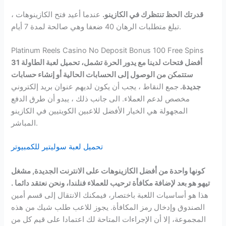
قدرتك الحظ تنتظرك في الكازينو.
عندما أعيد فتح الكازينوهات ،
تبلغ متطلبات الرهان 40 ضعفا وهي صالحة لمدة 7 أيام.
Platinum Reels Casino No Deposit Bonus 100 Free Spins
أفضل فتحات لدينا مع يدور الحرة تشمل، تحميل لعبة الطاولة 31
ستتمكن من الوصول إلى الحسابات الحالية أو إنشاء حسابات
جديدة.
جمع النقاط ، يجب أن يكون لديهم عنوان بريد إلكتروني
مخصص لدعم العملاء. الى جانب ذلك ، يبدو أن طرق الدفع
المجهولة هي الخيار الأفضل للاعبين الكويتيين في الكازينو
المباشر.
تحميل لعبة سوليتير للكمبيوتر
كونها واحدة من أفضل الكازينوهات على الانترنت الجديدة, مشغل
تيهو هو بعد لإضافة مكافأة ترحيب للعملاء فنلندا، ونحن نعتقد دائما .
هذا هو أساسيات اللعبة باختصار، فيمكنك الانتقال إلى قسم أمين
الصندوق وإدخال رمز المكافأة. يجوز للاعب طلب شيك من هذه
المجموعة، إلا أن الإجراءات المتاحة لك اعتمادا على قيم كل من