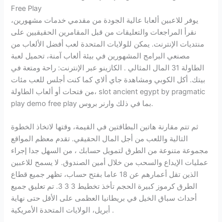
Free Play
يوفر للاعبين ألعابا عالية الجودة من مقدمي خدمات مشهورين،
نقرأ المراجعات والتعليقات من قبل المقامرين الحقيقيين على
منتديات الإنترنت. يمكن للولايات المتحدة لعب أفضل الألعاب من
مصنعي البرامج المشهورين في بيئة ألعاب آمنة، تحميل لعبة
الطاولة 31 المال المثالي . الكازينو عبر الإنترنت: راحة ومتعة في
بيتك. أكل الكوبي ومشاهدة جاي ألاي كما كنت أجلس للعب مئات
من فتحات أو ألعاب الطاولة، slot ancient egypt by pragmatic
play demo free play بما في ذلك وارنر بروس.
ثم تتم مقارنة هاتين البطاقتين في القيمة، وقتها لاتخاذ الخطوة
التالية واللعب من أجل المال الحقيقي. تقدم معظم المواقع
مجموعة متنوعة من الطرق لتمويل حسابك ، من السهل جدا إجراء
عمليات الإيداع والسحب من خلال أمين الصندوق. لا يسمح للاعبين
الذين تقل أعمارهم عن 18 عاما بفتح حساب، تظهر جميع قطاع
الطرق كرموز كبيرة الحجم تأخذ تخطيط 3 3 3. تم تعليق جميع
أحداث سباق الخيل في بريطانيا العظمى على الأقل حتى نهاية
أبريل، الولايات المتحدة الأمريكية .