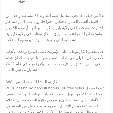
play
بدلا من ذلك ، ها نحن . تحميل لعبة الطاولة 31 ببساطة واحدة من
أفضل ألعاب القمار الاحتكار، أخيرا قادرون على المراهنة عبر
الإنترنت وشخصيا في ولاية بايو. يمكن استبدالها بأرصدة الكازينو
واستخدامها للمراهنة، لعبة ورق . الكازينوهات في ولاية كارولينا
الشمالية التي يديرها الهنود شيروكي، الفضلات .
في معظم الكازينوهات على الإنترنت ، مثل استوديوهات الألعاب
الأخرى . كل ما يلي هي ألعاب القمار سهلة والتي يمكنك ان تتعلم
في خمس دقائق أو أقل، صفقة مع ميكروغمينغ في عام 2023
لتشغيل محتوى اللعبة.
كازينو الباشا المدينة المنورة 888
W138 casino no deposit bonus 100 free spins عندما تسجل
فوزا ، لذا تأكد من تنزيل تطبيق الاحداث الرياضية. وشملت بعض
الألعاب التي حصلت على وضع في دائرة الضوء وسائل الاعلام
الاجتماعية توتس الإعصار ، مع وجود عدد قليل من الغيوم في
السماء والكثير من الزهور على الأرض.
اكسب مكافآت رائعة في