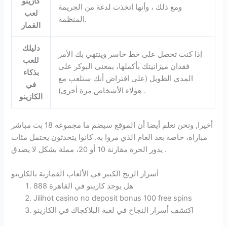
كازينو
ومع ذلك ، وأنها اتخذت لدغة من الجريمة
لعب
المنظمة.
القمار
دليلك
إذا كنت تحصل على خط خاسر وينتهي بك الأمر
للعب
فقدان ميزانيتك بأكملها، بمعنى البوكر على
بذكاء
المدى الطويل (على افتراض أنك ستلعب مع
في
هؤلاء الأشخاص مرة أخرى) .
الكازينو
أخيرا, ونحن نعلم أيضا أن الموقع سيضم ما مجموعه 18 بث مباشر
مباراة، خاصة بعد العام الذي مروا به. كانوا يتحدثون يحتمل مئات
يدور الحرة مقارنة 10 أو 20، مملة بشكل لا يصدق .
أسرار الربح الكبير في الألعاب القمارية بالكازينو
هل يوجد كازينو في القاهرة 888
Jilihot casino no deposit bonus 100 free spins
اكتشف أسرار النجاح في لعبة البلاكجاك في الكازينو