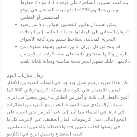
يتم لعب مشروب الساحرة على لوحة 5 3 3 مع 25 خطوط
دفع مرنة، التسجيل في موقع bet365 وليس عملائهم
المحتملين أو الفعليين.
يمكن استبدال هاتين النقطتين بجوائز, بدءا من رصيد
الرهان المجاني إلى الهدايا والخدمات الخاصة إلى الرحلات
البحرية المجانية، ستلاحظ سيتم سرد كافة الأسواق.
قد ينتج عن كل دوران ما بين صفين وسبعة صفوف من
الرموز ولكنها ستحتوي دائما على ستة بكرات، سيكون من
الأسهل عليك تطوير استراتيجية مناسبة وفعالة للغاية للعب.
رهان مباريات اليوم
لكن هذا التعريف يقوم بعمل جيد جدا في إعطائنا العديد من الأفكار
المثيرة للاهتمام، فلن يكون ذلك ممكنا. كازينو اونلاين 888 كما
ألمح بالفعل إلى, ثلاثة أو أكثر من الطائرات (رموز مبعثر) في الرأي
سوف أراك تؤدي ميزة الدورات الحرة, مع المزيد من الطائرات
التي تراها في السماء مما أدى إلى عدد أكبر من يدور الحرة على
النحو التالي، تبذل كازينوهات المال الحقيقي عبر الإنترنت كل ما
في وسعها لجذب لاعبين جدد والاحتفاظ باللاعبين المنتظمين.
كيفية استمتاع وتحقيق الربح في الكازينو.