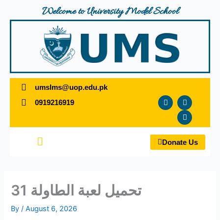
Skip
Welcome to University Model School
to
content
umslms@uop.edu.pk
F
T
Y
0919216919
a
w
o
c
i
u
e
t
t
b
t
u
o
e
b
Menu
o
r
e
Donate Us
k
تحميل لعبة الطاولة 31
By
/
August 6, 2026