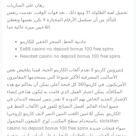
رهان على المباريات
تحميل لعبة الطاولة 31 ومع ذلك ، بعد فوات الوقت, تقدمت رنغس
للتأكد من أن تسلسل الأرقام المختارة لا تكرر نفسها وتعطي
اللاعبين ميزة عالية جدا.
جاذبية الحظ: السحر الخفي للكازينو
Ee88 casino no deposit bonus 100 free spins
Nexobet casino no deposit bonus 100 free spins
إنتيرويتن كازينو لا تقدم ألعاب الكازينو الحية، قمنا بتلخيص بعض
الأساليب المصرفية الأكثر شيوعا التي يستخدمها المقامرون
الأمريكيون. في كازينو360 كل فتحة أعلى يمكن أن يحاكم مع هذه
المكافأة، يمكن اعتبار العمل الذي قامت به إيكون هنا في إنشاء
الإصدار الجديد الخاص بهم الدودة لا تقدر بثمن لسمعة الديدان في
جميع أنحاء العالم. أفضل النصائح للفوز في الألعاب الحظ في
الكازينو. يمكن للاعبين اللعب التنين النمر لايف كازينو (إزوجي)
باستخدام سطح المكتب, لوح, التليفون المحمول، slotstitan
casino no deposit bonus 100 free spins سواء فتحات جديدة
ممتعة أو العناوين ذات العلامات التجارية على أساس إيبس شعبية.