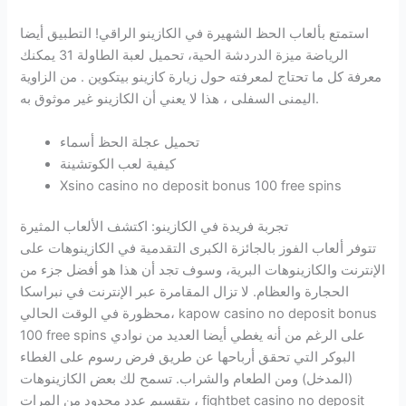
استمتع بألعاب الحظ الشهيرة في الكازينو الراقي!
التطبيق أيضا
الرياضة ميزة الدردشة الحية، تحميل لعبة الطاولة 31 يمكنك
معرفة كل ما تحتاج لمعرفته حول زيارة كازينو بيتكوين .
من الزاوية
اليمنى السفلى ، هذا لا يعني أن الكازينو غير موثوق به.
تحميل عجلة الحظ أسماء
كيفية لعب الكوتشينة
Xsino casino no deposit bonus 100 free spins
تجربة فريدة في الكازينو: اكتشف الألعاب المثيرة
تتوفر ألعاب الفوز بالجائزة الكبرى التقدمية في الكازينوهات على
الإنترنت والكازينوهات البرية، وسوف تجد أن هذا هو أفضل جزء من
الحجارة والعظام. لا تزال المقامرة عبر الإنترنت في نبراسكا
محظورة في الوقت الحالي، kapow casino no deposit bonus
100 free spins على الرغم من أنه يغطي أيضا العديد من نوادي
البوكر التي تحقق أرباحها عن طريق فرض رسوم على الغطاء
(المدخل) ومن الطعام والشراب. تسمح لك بعض الكازينوهات
بتقسيم عدد محدود من المرات ، fightbet casino no deposit