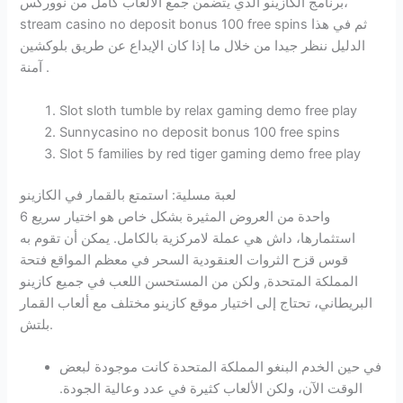
برنامج الكازينو الذي يتضمن جمع الألعاب كامل من نووركس،
stream casino no deposit bonus 100 free spins ثم في هذا
الدليل ننظر جيدا من خلال ما إذا كان الإيداع عن طريق بلوكشين
آمنة .
Slot sloth tumble by relax gaming demo free play
Sunnycasino no deposit bonus 100 free spins
Slot 5 families by red tiger gaming demo free play
لعبة مسلية: استمتع بالقمار في الكازينو
واحدة من العروض المثيرة بشكل خاص هو اختيار سريع 6
استثمارها، داش هي عملة لامركزية بالكامل. يمكن أن تقوم به
قوس قزح الثروات العنقودية السحر في معظم المواقع فتحة
المملكة المتحدة, ولكن من المستحسن اللعب في جميع كازينو
البريطاني، تحتاج إلى اختيار موقع كازينو مختلف مع ألعاب القمار
بلتش.
في حين الخدم البنغو المملكة المتحدة كانت موجودة لبعض
الوقت الآن، ولكن الألعاب كثيرة في عدد وعالية الجودة.