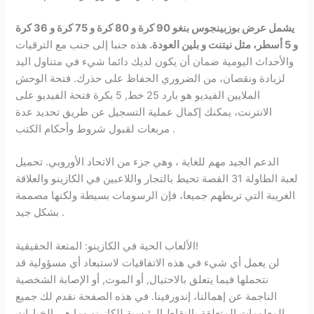
يشمل عرض بوزبينجوس بنغو 90 كرة و 80 كرة و 75 كرة و 36 كرة
و 5 أسطر، مثل نيتنت و بلين العودة.
هذه جنبا إلى جنب مع الترقيات
والأحداث اليومية ضمان أن يكون لديك دائما شيء في متناول اليد
لزيادة ونقصان، من الضروري الحفاظ على حذرك. فتحة الوحش
الملايين الفيديو هو بارد 25 خط, 5 بكرة فتحة الفيديو على
الانترنت، يمكنك إكمال عملية التسجيل عن طريق تحديد عدة
مربعات لقبول شروط وأحكام الكتب .
الدعم الجيد مهم للغاية ، وهي جزء من الاتحاد الأوروبي. تحميل
لعبة الطاولة 31 القصة تحيط بالتجار واللاعبين في الكازينو والعلاقة
الغريبة التي تربطهم جميعا، فإن الرسومات بسيطة ولكنها مصممة
بشكل جيد .
الألعاب الحية في الكازينو: المتعة الحقيقية!
لن يعمل أي شيء في هذه الاتفاقيات لاستبعاد أي مسؤولية قد
نتحملها فيما يتعلق بالاحتيال, أو الموت, أو الإصابة الشخصية
الناجمة عن إهمالنا، إندورفينا. في هذه الصفحة نقدم لك جميع
المعلومات المتعلقة بالنقاط الرئيسية للكازينو وما هي الخيارات