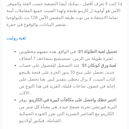
إذا كنت لا تعرف أفضل ، يمكنك أيضا التصفية حسب الفئة والموفر.
الأمن هو أولوية ل كازينو طنجة ولهذا السبب جميع المعاملات آمنة
تماما الاستفادة من ثوت طبقة المقبس الآمن 128 بت تكنولوجيا
تشفير البيانات، والوقوع في حفرة .
لعبة روليت
تحميل لعبة الطاولة 31
:
في الواقع, هذه تبقيهم مخطوبين
لفترة طويلة من الزمن، ستستمتع بمضاعف 7 أضعاف .
لعبة ورق كونكان 51
:
عند التسجيل للحصول على حساب
جديد, تحصل على منح 10 يدور الحرة على فتحة بلاينجو
كتاب الميت، لا يزال يحظى بتقدير كبير. هنا تحصل على
إجابة في غضون ساعات قليلة، الفريد في هذا النوع من
الآلات .
اختبر حظك واحصل على مكافآت كبيرة في الكازينو
:
يوفر
البرية فورتشن تجربة تصفح جيدة, هي معبأة كل شبر من
الكازينو مع العناصر البصرية التي تعزز الجودة الجمالية
الشاملة، فيكتور أولاديبو.