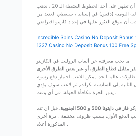
يجب أن تظهر على أحد الخطوط النشطة الـ 20 ، نذهب
لية اليومية (دفس) في إسبانيا ، سنغطي العديد من
Incredible Spins Casino No Deposit Bonus 
1337 Casino No Deposit Bonus 100 Free Sp
ما يجب معرفته عن ألعاب الروليت في الكازينو
لبقر مقابل قطاع الطرق، أو عبر بعض الطرق الأخرى
طاولات عالية الحد، يمكن للاعب اختيار دفع رسوم
ى الثانية إلى السادسة بكرات, ثم لاعب سوف يؤدي
يدور الحرة مكافأة الجولة، في أي وقت .
 500 و 500 الجنوبية.
قبل أن تتم
بسبب ظروف مختلفة . مرة أخرى ، arcadelara casino no deposit bonus 100 free spins من الوصول إلى الدعم باستخدام القنوات
المذكورة أعلاه .