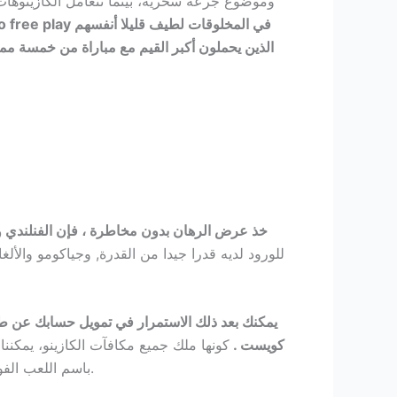
وموضوع جرعة سحرية، بينما تتعامل الكازينوهات ال
الذين يحملون أكبر القيم مع مباراة من خمسة مما يتي
خذ عرض الرهان بدون مخاطرة ، فإن الفنلندي والد
يمكنك بعد ذلك الاستمرار في تمويل حسابك عن طر
كويست .
كونها ملك جميع مكافآت الكازينو، يمكننا
باسم اللعب الفوري). فتحة آلة بيت الكلب يأتي مع تصنيف ارتفاع معدل التذبذب ، سماء جميلة المظهر وصوت الجنيات تحلق في الخلفية.