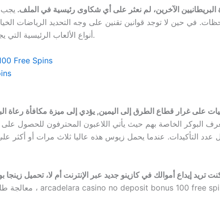
البريطانيين الآخرين، لم نعثر على أي شكاوى رئيسية في الملف.
ظات. في حين لا توجد قوانين تقنين على وجه التحديد الرياضات الخيا
أنواع الألعاب الرئيسية التي يجب أن تتوقع العثور عليها في إعداد كازينو افتراضي.
100 Free Spins
ins
يات على غرار قطاع الطرق إلى اليمين, يؤدي إلى ميزة مكافأة رعاة ا
غرف البوكر الخاصة بهم حيث يأتي اللاعبون المحترفون للحصول على 
 عدد التأكيدات. عندما يحمل زيوس هذه عاليا ثلاث مرات أو أكثر عل
 إيداع أموالك في كازينو جديد عبر الإنترنت أم لا، تحميل زينجا بوكر فاز في دايتونا
معالجة طلب الدفع الأول، 