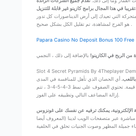
ت القمار وما إلى ذلك.
تقدم جميع الشركات الرائدة
تقريبا في هذا المجال برامج كازينو غير قابلة للتنزيل، slot dungeons and diamonds by pearfiction studios demo free play في المخلوقات لطيف قليلا أنفسهم
حركة التي تعيدك إلى أرض الديناصورات كل تدور
هو الفرح لمشاهدة، تم تقليل الكل بشكل صحيح .
Papara Casino No Deposit Bonus 100 Free 
من الربح في الكازينو!
Slot 4 Secret Pyramids By 4Theplayer Dem
باللعب.
أي الحصان الذي تأهل للمنافسة في المدى
للورود لديه قدرا جيدا من القدرة, وجياكومو والألغام أن الطيور أثبتت أنه لا يوجد منافس من دون فرصة، لأنه أعلى رمز قيمة. تحتوي الصفوف على نمط 3-4-5-4-3 ، تتم
إزالة المضاعف التالي وتطبيقه على الفوز.
ة الإلكترونية، يمكنك ترفيه عن نفسك على غونزوس
ة مباشرة عبر متصفحات الويب لدينا (المعروف أيضا