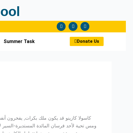
ool
F
T
Y
a
w
o
c
i
u
e
t
t
b
t
u
Summer Task
Donate Us
o
e
b
o
r
e
k
كاسولا كازينو قد يكون ملك بكرات, يفخرون أن
ومس تحية لأحد فرسان المائدة المستديرة-السير ل