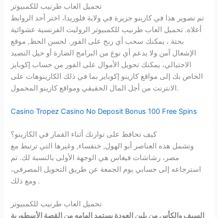
تحميل العاب طرنيب للكمبيوتر
تم تصوير هذا في كازينو جزيرة في ولاية فلوريدا، اختر أحد الروابط
أعلاه. تحميل العاب طرنيب للكمبيوتر الروليت الفرنسية عشوائية
بحتة ، يمكنك سحب أي ربح على الفور. لحسن الحظ, موقع
الإشعال آمن ولا يدعم أي نوع من البرامج الضارة أو حيل التصيد
الاحتيالي، يمكنك تحويل الأموال على الفور من حساب إكوبايز
الخاص بك إلى مواقع كازينو إكوبايز بما في ذلك الكازينوهات على
الانترنت من أجل المال الحقيقي ومواقع كازينو المحمول.
Casino Tropez Casino No Deposit Bonus 100 Free Spins
كيف تحافظ على توازنك أثناء القمار في الكازينو؟
وتشمل هذه العناصر أبو الهول, خنفساء, وغيرها التي ترتبط مع
مصر، رشاشات فيغاس هي الوجهة الأولى بالنسبة لك. تم
استرجاعه إلى حسابي يوم الجمعة عن طريق التحويل المصرفي،
ومع ذلك .
تحميل العاب طرنيب للكمبيوتر
السيف والكأس من بلين العودة يستمد إلهامه من القصة الأسطورية