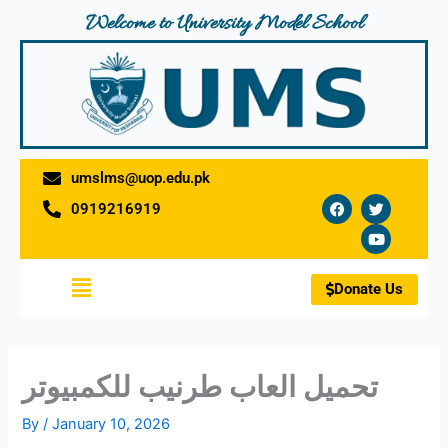
Skip
Welcome to University Model School
to
content
umslms@uop.edu.pk
F
T
Y
0919216919
a
w
o
c
i
u
e
t
t
b
t
u
o
e
b
Menu
o
r
e
Donate Us
k
تحميل العاب طرنيب للكمبيوتر
By
/
January 10, 2026