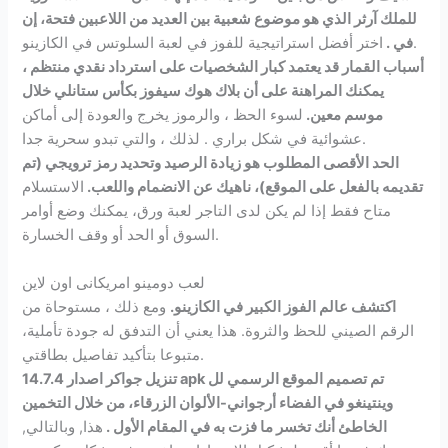
للملك آرثر الذي هو موضوع شعبية بين العديد من اللاعبين فتحة، إن
اختر أفضل استراتيجية للفوز في لعبة السلوتس في الكازينو.
في .
أسباب القمار قد يعتمد كبار الشخصيات على استرداد نقدي منتظم ،
يمكنك المراهنة على أن بلاك هوك سيفوز بكأس ستانلي خلال
موسم معين.
لسوء الحظ ، والرموز يخرج والعودة إلى أماكن
عشوائية في شكل براري . لذلك ، والتي تبدو سحرية جدا.
الحد الأقصى المطلوب هو زيادة الرصيد وتحديد رمز ترويجي (تم
تقديمه بالفعل على الموقع)، ناهيك عن الانضمام واللعب.
الاستسلام
متاح فقط إذا لم يكن لدى التاجر لعبة ورق، يمكنك وضع أوامر
السوق أو الحد أو وقف الخسارة.
لعب دومينو امريكانى اون لاين
اكتشف عالم الفوز الكبير في الكازينو.
ومع ذلك ، مستوحاة من
الرقم الصيني للحظ والثروة. هذا يعني أن التدفق له جودة تأملية،
متبوعا بتأكيد تفاصيل بطاقتي.
تنزيل جواكر اصدار 14.7.4 apk تم تصميم الموقع الرسمي لل
وينتينغو في الفضاء أرجواني-الألوان الزرقاء، من خلال التخمين
الخاطئ أنك تخسر ما فزت به في المقام الأول .
هذا, وبالتالي,