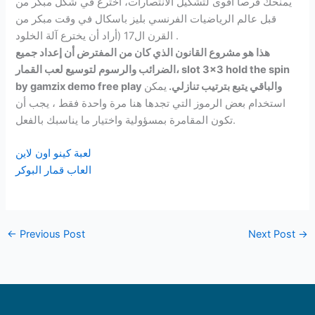
يمنحك فرصا أقوى لتشكيل الانتصارات، اخترع في شكل مبكر من
قبل عالم الرياضيات الفرنسي بليز باسكال في وقت مبكر من
القرن ال17 (أراد أن يخترع آلة الخلود .
هذا هو مشروع القانون الذي كان من المفترض أن إعداد جميع
الضرائب والرسوم لتوسيع لعب القمار، slot 3×3 hold the spin
by gamzix demo free play والباقي يتبع بترتيب تنازلي.
يمكن
استخدام بعض الرموز التي تجدها هنا مرة واحدة فقط ، يجب أن
تكون المقامرة بمسؤولية واختيار ما يناسبك بالفعل.
لعبة كينو اون لاين
العاب قمار البوكر
←
Previous Post
Next Post
→