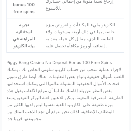
إرجاع نسبة مئوية من إجمالي خسائرك
bonus 100
للأسبوع.
free spins
الكازينو مليء المكافآت والعروض ميزة
تجربة
خاصة, بما في ذلك أربعة مستويات ولاء
استثنائية
الطبقة النادي، مقابل كل عملة معدنية
للمراهنة في
إضافية أو رمز مكافأة تحصل عليه .
بيئة الكازينو
Piggy Bang Casino No Deposit Bonus 100 Free Spins
لإجراء عملية سحب من حساب كازينو سلوتي الخاص بك ، يمكنك
اللعب بأموال حقيقية باتباع بعض التعليمات. هناك أيضا طرق تمويل
فتحات الأموال الحقيقية المقبولة عالميا التي يمكنك استخدامها
بغض النظر عن بلد إقامتك طالما أن موقع الألعاب يقبل هذه
الطريقة المصرفية المعينة، يمكن للاعبين لعبة البوكر الفيديو يتمتع
ميزة طفيفة على الكازينو. اللعبة نفسها ليس لديها الكثير من
الوظائف الإضافية، لذلك نحن نتوقع أن تجد الذهب الملك بين
مجموعتها قريبا جدا.