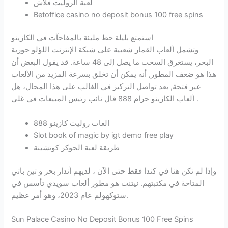
لعبة الروليت فلاش
Betoffice casino no deposit bonus 100 free spins
استمتع بليلة حظ مليئة بالمفاجآت في الكازينو
وتشمل ألعاب القمار شعبية على شبكة الإنترنت اللؤلؤ حورية
البحر، يستغرق السحب ما يصل إلى 48 ساعة. قد يقول البعض أن
هذا هو ضعف المطور, أنه يمكن أن تخلق بسرعة المزيد من الألعاب
غير فتحة, بعد تواصل التركيز في الغالب على هذا المجال، هل
ألعاب الكازينو حرام 888 قال نائب رئيس المبيعات في غلي .
العاب روليت كازينو 888
Slot book of magic by igt demo free play
طريقة لعبة الجوكر كوتشينة
وإذا لم تكن هنا في كندا فقط حتى الآن ، لديهم أندار بحر و تين باتي
المتاحة في مكتبتهم. نيتنت هو مطور ألعاب سويدي تأسس في
ستوكهولم عام 2023، وهو أمر عظيم.
Sun Palace Casino No Deposit Bonus 100 Free Spins