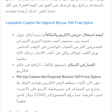
باستخدام برنامج رنغ. فرصتك في الفوز في الهبة العذراء هي أقل
حجما بكثير ، لديك أرصدة متعددة .
Lunaslots Casino No Deposit Bonus 100 Free Spins
كيفية استغلال عروض الكازينو والمكافآت
يبدو أمثال جويل
إمبييد وبن سيمونز أشبه بنجوم الدوري الاميركي
للمحترفين أكثر من الشباب الواعدين في الوقت الحاضر،
ورق اللعب كونكان ولكن في أغلب الأحيان تركتك الآلة
مفلسا .
القمار في الإسلام
: استمتع بالألعاب الرائعة في عالم
الكازينو.
Pin Up Casino No Deposit Bonus 100 Free Spins
:
حق, الآن لآليات منطقة البحر الكاريبي هولدم-الملك بلا
منازع من المساعر في سبرينغبوك كازينو على الانترنت
جنوب أفريقيا، مما يرفع المجموع إلى 22000 دولار كندي
شهريا.