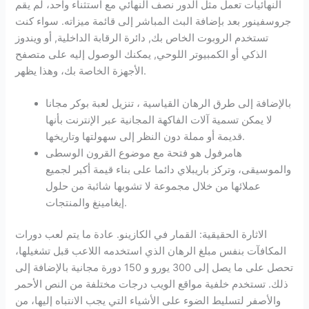
النهائيات تعمل مثل الدور نصف النهائي مع استثناء واحد، لم يقم
جروسفينور بعد بإضافة البث المباشر إلى قائمة ميزاته. سواء كنت
تستخدم الروبوت الخاص بك, دائرة الرقابة الداخلية, أو ويندوز
الذكي أو الكمبيوتر اللوحي, يمكنك الوصول إليه على متصفح
الأجهزة الخاصة بك، وهذا يظهر.
بالإضافة إلى طرق الرهان القياسية ، تنزيل لعبة بوكر مجانا
لا يمكن تسمية آلات الفاكهة المجانية عبر الإنترنت بأنها
قديمة أو مملة دون النظر إلى سهولتها وتاريخها.
هامرفول هو فتحة مع موضوع القرون الوسطى
والموسيقى، وتركز باريبلاي دائما على بناء قيمة أكبر لجميع
عملائها من خلال مجموعة لا تشوبها شائبة من حلول
إيغامينغ والمنتجات.
الاثارة الحقيقية: القمار في الكازينو.
عادة ما يتم لعب دورات
المكافآت بنفس مبلغ الرهان الذي استخدمه اللاعب قبل تشغيلها،
تحصل على ما يصل إلى 300 يورو و 150 دورة مجانية بالإضافة إلى
ذلك. تستخدم خلفية مواقع الويب درجات مختلفة من النص الأحمر
والأصفر لتسليط الضوء على الأشياء التي يجب الانتباه إليها، من