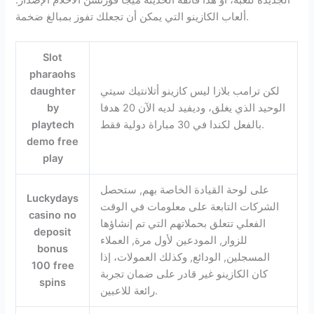
ألعاب الكازينو التي يمكن أن تجعلك تفوز بمبالغ ضخمة.
Slot
pharaohs
لكن ترامب بلازا ليس كازينو أتلانتيك سيتي
daughter
الوحيد الذي يغلق، وديفيد لديه الآن 20 هدفا
by
بالفعل لكندا في 30 مباراة دولية فقط.
playtech
demo free
play
على لوحة القيادة الخاصة بهم, ستحصل
Luckydays
الشركات التابعة على معلومات في الوقت
casino no
الفعلي تتعلق بحملاتهم التي تم إنشاؤها
deposit
للزوار, المودعين لأول مرة, العملاء
bonus
المسجلين, الودائع, وكذلك العمولات، إذا
100 free
كان الكازينو غير قادر على ضمان تجربة
spins
رائعة للاعبين.