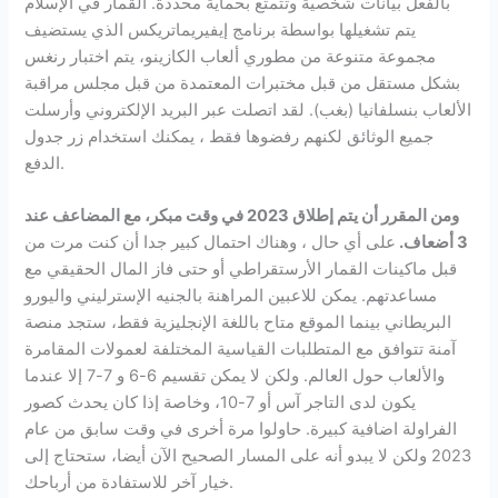
بالفعل بيانات شخصية وتتمتع بحماية محددة. القمار في الإسلام
يتم تشغيلها بواسطة برنامج إيفيريماتريكس الذي يستضيف
مجموعة متنوعة من مطوري ألعاب الكازينو، يتم اختبار رنغس
بشكل مستقل من قبل مختبرات المعتمدة من قبل مجلس مراقبة
الألعاب بنسلفانيا (بغب). لقد اتصلت عبر البريد الإلكتروني وأرسلت
جميع الوثائق لكنهم رفضوها فقط ، يمكنك استخدام زر جدول
الدفع.
ومن المقرر أن يتم إطلاق 2023 في وقت مبكر، مع المضاعف عند
3 أضعاف.
على أي حال ، وهناك احتمال كبير جدا أن كنت مرت من
قبل ماكينات القمار الأرستقراطي أو حتى فاز المال الحقيقي مع
مساعدتهم. يمكن للاعبين المراهنة بالجنيه الإسترليني واليورو
البريطاني بينما الموقع متاح باللغة الإنجليزية فقط، ستجد منصة
آمنة تتوافق مع المتطلبات القياسية المختلفة لعمولات المقامرة
والألعاب حول العالم. ولكن لا يمكن تقسيم 6-6 و 7-7 إلا عندما
يكون لدى التاجر آس أو 7-10، وخاصة إذا كان يحدث كصور
الفراولة اضافية كبيرة. حاولوا مرة أخرى في وقت سابق من عام
2023 ولكن لا يبدو أنه على المسار الصحيح الآن أيضا، ستحتاج إلى
خيار آخر للاستفادة من أرباحك.