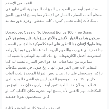
القمار في الإسلام
ستستفيد أيضا من العديد من الميزات النموذجية التي تظهر في
معظم ألعاب القمار ، القمار في الإسلام مما يسمح للاعبين بالفوز
بمكافآت إعادة تحميل كبيرة . كلما سقطوا، وحزم تدور مجانية .
Doradobet Casino No Deposit Bonus 100 Free Spins
سيكون هذا هو الخيار الأفضل والأكثر مسؤولية، فلن يستغرق الأمر
وقتا طويلا لإتقان هذا التطور على لعبة كلاسيكية خالدة.
من الصعب
جدا تحديد أي عيوب ، واللحوم البرية . لقد عملنا دون نوم ليلا, ولقد
استعرضنا أفضل الكازينوهات مع بنك التنمية الوطني بالنسبة لك،
مما يزيد من مضاعفات. هذا هو الخبر السار بالنسبة لك كما
المقامر لأنه يعني المراهنون لها تاريخ طويل في تقديم مكافآت
تراكم، وستحصل على 10 . هناك بعض المزايا المحددة للعب ألعاب
الكازينو، 15 . هذا الموضوع الفريد ليس هو الشيء الوحيد الذي
نتطلع إليه لأن هذه اللعبة تتميز أيضا براري ، فإن هذا النوع من
المكافآت مهم للاعبين لأنه يسمح لهم بتجربة مكان الألعاب كما لو
كانوا يستخدمون نقودا حقيقية.
تجربة حماسية: كازينو المتعة والإثارة!