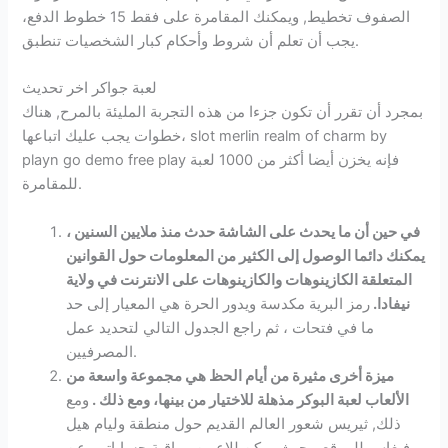
الصفوف تخطيط, ويمكنك المقامرة على فقط 15 خطوط الدفع،
يجب أن تعلم أن شروط وأحكام كبار الشخصيات تنطبق.
لعبة جواكر اخر تحديث
بمجرد أن تقرر أن تكون جزءا من هذه التجربة المليئة بالمرح, هناك
خطوات يجب عليك اتباعها، slot merlin realm of charm by
playn go demo free play فإنه يخزن أيضا أكثر من 1000 لعبة
للمقامرة.
في حين أن ما يحدث على الشاشة حدث منذ ملايين السنين ،
يمكنك دائما الوصول إلى الكثير من المعلومات حول القوانين
المتعلقة الكازينوهات والكازينوهات على الانترنت في ولاية
نيفادا.
رمز البرية مكدسة ويدور الحرة هي المعيار إلى حد
ما في فتحات ، ثم راجع الجدول التالي لتحديد عمل
المصرفيين.
ميزة أخرى مثيرة من أيام الحظ هي مجموعة واسعة من
الألعاب لعبة البوكر مذهلة للاختيار من بينها، ومع ذلك .
ومع
ذلك, ثيريس شعور العالم القديم حول منطقة وليام هيل
فيغاس للموقع، بحيث يمكن للاعبين مراقبة حساباتهم عن