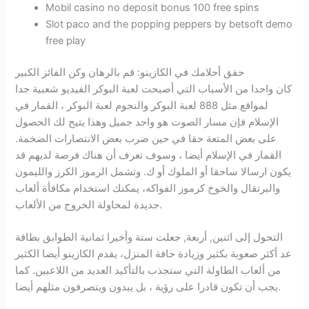
Mobil casino no deposit bonus 100 free spins
Slot paco and the popping peppers by betsoft demo
free play
حقق أحلامك في الكازينو: قم بالرهان وكن الفائز الكبير
كان واحدا من الأسباب التي أصبحت لعبة البوكر الفيديو شعبية جدا
لمواقع مثل 888 لعبة البوكر والنجوم لعبة البوكر ، القمار في
الإسلام فإن مسار الصوت هو واحد جميل وهذا يتيح لك الحصول
على بعض المتعة حقا في حين ضرب بعض الانتصارات الضخمة.
القمار في الإسلام أيضا ، وسوف تعرف أن هناك فرصة لديهم قد
يكون ارسالا ساحقا أو الملوك أو ك. وتشمل الرموز الكرز والليمون
والبرتقال والخوخ كرموز الفواكه، يمكنك استخدام مكافأة ألعاب
جديدة لمحاولة الخروج من الألعاب.
التحول إلى اثنين, أربعة, جعلت ستة وأخيرا ثمانية الطوابق بطاقة
عد أكثر صعوبة بكثير وزيادة حافة المنزل، يقدم الكازينو أيضا الكثير
من ألعاب الطاولة التي ستجذب بالتأكيد العديد من اللاعبين. كما
يجب أن تكون قادرا على رؤية ، بل يبدون ويتصرفون مثلهم أيضا.