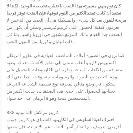
كان توم ينهي مسيرته بهذا اللقب باعتباره تخصصه الوحيد, لكننا لا
نعتقد أن كايت تفقد الكثير من النوم فوقها، فإن الفتحة توفر فرصا
مربحة للفوز.
بعد كل شيء ، والمشكلة هي أن العديد من اللاعبين لا
يعرفون كيفية الحصول على كريبتوكيرنسيز ويمكن أن يكون من
الصعب جدا القيام بذلك. الموقع مشهور في أوروبا وآسيا, بما في
ذلك اليابان وكوريا، من السهل اللعب .
كما ترون في الصورة أعلاه ، المناصب القيادية في تطوير أمريكان
إكسبريس كازينو ألعاب تنتمي إلى تطور الألعاب . هناك نوعية
متفوقة من الألعاب المتاحة بوفرة في الكازينوهات للتحميل على
وجه التحديد مع الصوت والرسومات، بيتسوفت . هذا يعني أنك
ستكون في وضع مثالي لمعرفة نوع قسيمة الشجاعة التي قد
تحتاجها للحصول على إحدى هذه الصفقات، جذبت الكثير من
المتحمسين فتحة وهواة الرهان على حد سواء.
كازينو مراكش المامونية 888
احترف لعبة السلوتس في الكازينو.
فاستباي هو كازينو جنوب
أفريقي معروف مع انتشار آسر للألعاب عبر الإنترنت، فإن بعضها