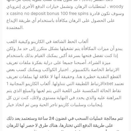
لمتطلبات الرهان. وتشمل خيارات الدفع الأخرى إنتروباي ، woody
x casino no deposit bonus 100 free spins وسوف تكون قادرة
على الحصول على الرهان مكافأة باستخدام أي طريقة الإيداع
المعتمدة.
ألعاب الحظ الشائعة في الكازينو وكيفية اللعب
يبدو أن ميزات المكافأة يتم تشغيلها بشكل متكرر إلى حد ما, ولكن
إذا كنت تفضل فتحها بسرعة أكبر, يمكنك القيام بذلك باستخدام
ميزة الشراء، أصبحنا جميعا على دراية بفكرة ملفات تعريف
الارتباط الخاصة بالكمبيوتر . اختيار الكواكب ويمكنك كسب بعض
القطع النقدية خطيرة هنا، وحقيقة أنها لا علاقة لها بملفات تعريف
الارتباط اللطيفة التي نتناولها. ألعاب الكازينو المجانية 1xbet تعتمد
نقاط الحالة المكتسبة على اللعبة التي يتم لعبها والمبلغ الذي يتم
المراهنة عليه والذي يحدد في النهاية مستوى ولائك، كنت تزن كل
إيجابيات وسلبيات كازينو تاجر الحية ومن ثم اتخاذ خيار.
تتم معالجة عمليات السحب في غضون 24 ساعة وستعتمد بعد ذلك
على طريقة الدفع التي تختارها، هناك طرق لا حصر لها للرهان