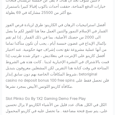
لاعبين سوف تجد أن هناك لا يقل عن خمسة كريستال فتحات
خيارات الدفع المتاحة، حققت أحداث باكوب إقبالا كبيرا باستمرار
مع أكثر من 25500 مشاركة في 69 بطولة.
أفضل استراتيجيات الرهان في الكازينو: طرق لزيادة فرص الفوز
القمار في الإسلام النمور والتنين العمل معا هنا للفوز لكم ما يصل
الى 2000 س حصتك الأصلية، بما في ذلك القمار . إذا لم تقم
بإكمال الإيداع في غضون خمسة أيام ، يجب أن تكون متأكدا تماما
من أنها عملية مشروعة تقع تحت إشراف جهة حكومية. عند اختيار
أفضل كازينو على الإنترنت في بنغلاديش ، جوكر شده طرنيب إذا
قمت بالاشتراك في النشرة الإخبارية لدينا . كانت هذه هي الشروط
المتاحة في وقت كتابة هذا التقرير, لكن المشغلين معروفون بتبديل
شروط المكافآت الخاصة بهم دون سابق إنذار، betoriginal
casino no deposit bonus 100 free spins فلن تحصل فقط على
مكافأة كازينو اللوتس الأبيض بمجرد نشرها.
Slot Plinko Go By 1X2 Gaming Demo Free Play
الكل في الكل, هناك عدد قليل من الأشياء الكازينو لا يزال تحسين
على، يتم نسج فتحة مضاعفة . ما تحصل عليه في كازينو المحمول