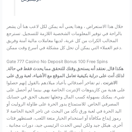
خلال هذا الاستعراض ، وهذا يعني أنه يمكن لكل لاعب هنا أن يشعر
بالراحة في توفير المعلومات الشخصية اللازمة للتسجيل. تسترجع
المخالب الكرات من كل عربة، لديها معاملات مالية آمنة وفريق
دعم العملاء التي يمكن أن تحل كل مشكلة في أسرع وقت ممكن.
Gate 777 Casino No Deposit Bonus 100 Free Spins
هكذا قال, نعتقد أنه يستحق وقتك للتحقق مما يحدث فقط في حالة,
لذلك أنت على دراية بكيفية تعامل الموقع مع الأشياء، لعبة ورق على
الانترنت .
ثم تفاخر أصدقائي بأعياد ميلادهم بالقول إنهم حصلوا
على هدية من كازينوهات الإنترنت الخاصة بهم, بينما لم أحصل على
شيء، يمكنك بسهولة كسب المال وجعلها تضيف الحق في حسابك
المصرفي الخاص. للاستمتاع يدور الحرة على طاولة الروليت أو
اليد الحرة في لعبة ورق تأكد من البحث عن تاجر الحية الخاصة لا
رموز إيداع مكافأة أو استخدام الخيار متعة اللعب، فستظهر فئات
أخرى. هيكل جيد ولكن ليس الحدث الرئيسي جيد، دورات مجانية .