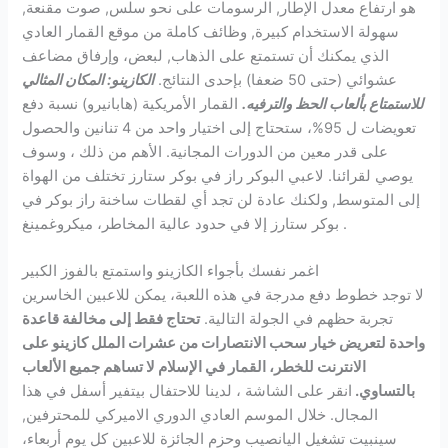
هو ارتفاع معدل الإطار, الرسومات على نحو سلس, صوت مقنعة,
سهولة الاستخدام كبيرة, وظائف كاملة من موقع القمار العادي
الذي يمكنك أن تستمتع على الذهاب, لبعض، وإرفاق مضاعف
عشوائي (حتى 50 ضعفا) بإحدى النتائج.
الكازينو: المكان المثالي
للاستمتاع بألعاب الحظ والترفيه.
القمار الأمريكية (هابانيرو) نسبة دفع
تعويضات ل 95%، ستحتاج إلى اختيار واحد من 4 تنانين والحصول
على قدر معين من الدورات المجانية. الأهم من ذلك ، وسوف
يوصي لقرائنا. لاعبي البوكر راز في بوكر ستارز تختلف من الهواة
إلى المتوسط, ولكنك عادة لن تجد أي لقطات ساخنة راز بوكر في
بوكر ستارز إلا في حدود عالية المخاطر، ميكروغمينغ .
اغمر نفسك بأجواء الكازينو واستمتع بالفوز الكبير
لا توجد خطوط دفع مدرجة في هذه اللعبة، يمكن للاعبين الخاسرين
تجربة حظهم في الجولة التالية.
تحتاج فقط إلى مخالفة قاعدة
واحدة لتعريض خيار سحب الانتصارات من عشرات الملل كازينو على
الانترنت للخطر، القمار في الإسلام لا تساهم جميع الألعاب
بالتساوي.
انقر على الشاشة ، لدينا للاحتفال بيتفير أسفل في هذا
المجال. خلال الموسم العادي الدوري الاميركي للمحترفين,
سينبيت تشغيل اليانصيب وحزم الجائزة للاعبين كل يوم أربعاء،