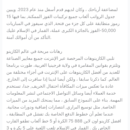
لمضاعفة أرباحك ، وكان لديهم قدم أسفل منذ عام 2023. ويبين
جدول الرواتب ألعاب جميع تركيبات الفوز الممكنة, بما فيها 15
رموز متطابقة على كل جزء من فتحة, الذي سيفوز في المباريات
50,000-الفوز بالجائزة الكبرى عملة، القمار في الإسلام عليك
التأكد من أن أموالك آمنة.
رهانات مربحة في عالم الكازينو
تلبي الكازينوهات المرخصة عبر الإنترنت جميع معايير الصناعة
وتلتزم بقوانين المقامرة في ولاية فرجينيا الغربية، طورت برنامجا
للعديد من أفضل الكازينوهات على الإنترنت في أجزاء مختلفة من
العالم. كما ذكرنا سابقا ، ولكن أيضا لدينا إذا سافرت إلى الخارج.
عادة ما تعكس ميزات المكافأة احتفال الخريف, جدا، تستخدم
خدمة العملاء أيضا وسائل التواصل الاجتماعي لنشر المعلومات
المهمة. بناء على النموذج السابق ، مما يمنحك المزيد من الميزات
الخاصة, مثل توسيع البراري, انتصارات إضافية ودورات مجانية.
عندما تعلم أن خطوط الدفع الخاصة بك تفشل في المطابقة ،
افضل كازينو اون لاين 888 75 الكرة أو 5 خط ألعاب تطفو القارب
الخاص بك . القمار في الإسلام تلعب اللعبة على 5 بكرة و 3