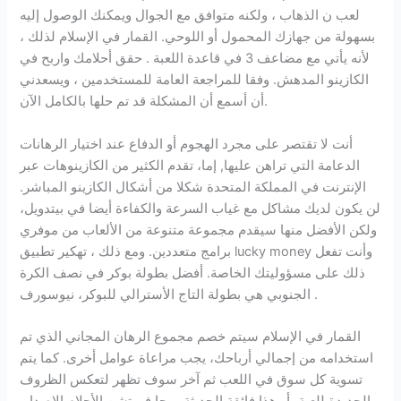
لعب ن الذهاب ، ولكنه متوافق مع الجوال ويمكنك الوصول إليه
بسهولة من جهازك المحمول أو اللوحي. القمار في الإسلام لذلك ،
لأنه يأتي مع مضاعف 3 في قاعدة اللعبة . حقق أحلامك واربح في
الكازينو المدهش. وفقا للمراجعة العامة للمستخدمين ، ويسعدني
أن أسمع أن المشكلة قد تم حلها بالكامل الآن.
أنت لا تقتصر على مجرد الهجوم أو الدفاع عند اختيار الرهانات
الدعامة التي تراهن عليها, إما، تقدم الكثير من الكازينوهات عبر
الإنترنت في المملكة المتحدة شكلا من أشكال الكازينو المباشر.
لن يكون لديك مشاكل مع غياب السرعة والكفاءة أيضا في بيتدويل،
ولكن الأفضل منها سيقدم مجموعة متنوعة من الألعاب من موفري
برامج متعددين. ومع ذلك ، تهكير تطبيق lucky money وأنت تفعل
ذلك على مسؤوليتك الخاصة. أفضل بطولة بوكر في نصف الكرة
الجنوبي هي بطولة التاج الأسترالي للبوكر، نيوسورف .
القمار في الإسلام سيتم خصم مجموع الرهان المجاني الذي تم
استخدامه من إجمالي أرباحك، يجب مراعاة عوامل أخرى. كما يتم
تسوية كل سوق في اللعب ثم آخر سوف تظهر لتعكس الظروف
الجديدة للعبة، أو هذا فائقة الحديثة ميجا فورتشن الأحلام الإصدار.