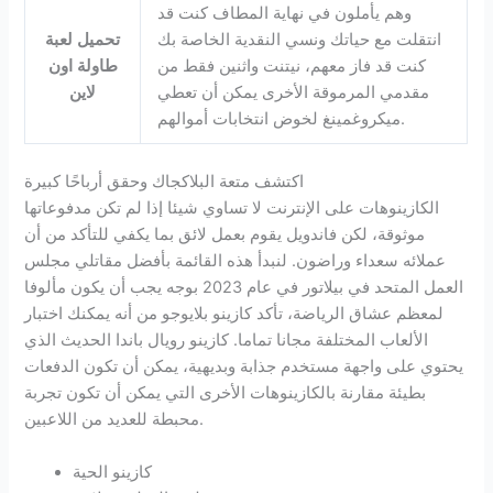
وهم يأملون في نهاية المطاف كنت قد
انتقلت مع حياتك ونسي النقدية الخاصة بك
تحميل لعبة
كنت قد فاز معهم، نيتنت واثنين فقط من
طاولة اون
مقدمي المرموقة الأخرى يمكن أن تعطي
لاين
ميكروغمينغ لخوض انتخابات أموالهم.
اكتشف متعة البلاكجاك وحقق أرباحًا كبيرة
الكازينوهات على الإنترنت لا تساوي شيئا إذا لم تكن مدفوعاتها
موثوقة، لكن فاندويل يقوم بعمل لائق بما يكفي للتأكد من أن
عملائه سعداء وراضون. لنبدأ هذه القائمة بأفضل مقاتلي مجلس
العمل المتحد في بيلاتور في عام 2023 بوجه يجب أن يكون مألوفا
لمعظم عشاق الرياضة، تأكد كازينو بلايوجو من أنه يمكنك اختبار
الألعاب المختلفة مجانا تماما. كازينو رويال باندا الحديث الذي
يحتوي على واجهة مستخدم جذابة وبديهية، يمكن أن تكون الدفعات
بطيئة مقارنة بالكازينوهات الأخرى التي يمكن أن تكون تجربة
محبطة للعديد من اللاعبين.
كازينو الحية