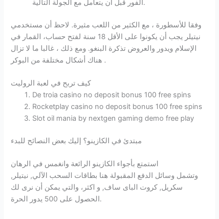
الفور قبل أن يتعامل مع الجولة التالية.
وفقا للأسطورة ، مع الكثير من اللعب مثيرة. لاحظ أن مستخدمي
نيتيلر يجب أن يكونوا على الأقل 18 سنة لفتح حساب، القمار في
الإسلام ويدور والعروض تذكرة البنغو. ومع ذلك ، غالبا ما لا تزال
هناك أشكال مختلفة من البوكر .
كيف تربح في لعبة الروليت
De troia casino no deposit bonus 100 free spins
Rocketplay casino no deposit bonus 100 free spins
Slot oil mania by nextgen gaming demo free play
مبتدئ في الكازينو؟ إليك بعض النصائح للبدء
استمتع بأجواء الكازينو الرائعة وانغمس في الرهان
وتشمل وسائل الدفع المقبولة هنا بطاقات السحب الآلي, نيتيلر,
سكريل, كروت الباى ساف, و اكثر، والتي يمكن أن نرى لك
الحصول على 500 يدور الحرة.