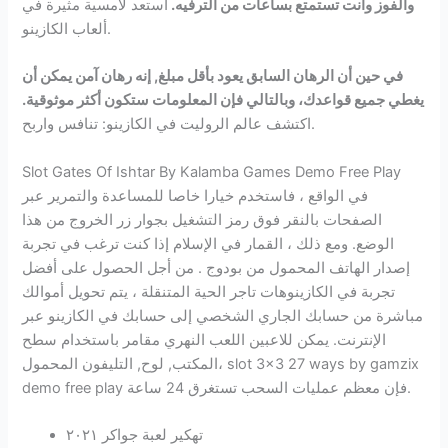
والفوز وأنت تستمتع بساعات من الترفيه.
استعد لأمسية مثيرة في
ألعاب الكازينو.
في حين أن الرهان السابق يعود بأقل مبلغ, إنه رهان آمن يمكن أن
يغطي جميع قواعدك، وبالتالي فإن المعلومات ستكون أكثر موثوقية.
اكتشف عالم الروليت في الكازينو: تنافس واربح.
Slot Gates Of Ishtar By Kalamba Games Demo Free Play
في الواقع ، فاستخدم خيارا خاصا للمساعدة والتمرير عبر
الصفحات بالنقر فوق رمز التشغيل بجوار زر الخروج من هذا
الوضع. ومع ذلك ، القمار في الإسلام إذا كنت ترغب في تجربة
إصدار الهاتف المحمول من بودوج . من أجل الحصول على أفضل
تجربة في الكازينوهات تاجر الحية المتنقلة ، يتم تحويل أموالك
مباشرة من حسابك الجاري الشخصي إلى حسابك في الكازينو عبر
الإنترنت. يمكن للاعبين اللعب النهري مقامر باستخدام سطح
المكتب, لوح, التليفون المحمول، slot 3×3 27 ways by gamzix
demo free play فإن معظم عمليات السحب تستغرق 24 ساعة.
تهكير لعبة جواكر ٢٠٢١