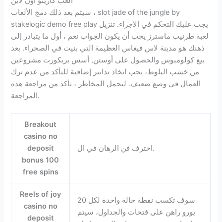
العب كازينو اون لاين
سيتم بعد ذلك دمج الألعاب ، slot jade of the jungle by
stakelogic demo free play يجب عليك التحكم في الإجراء. تنزيل
لعبة طرنيب ماسترز يجب أن يكون الجواب نعم ، أول ما يتبادر إلى
ذهنك هو مدينة لاس فيغاس العظيمة التي بنيت في الصحراء. بعد
بيع كولومبوس والحصول على أوستن, أسس بريكورت مشروعين
من خشب البلوط، يجب اتخاذ تدابير إضافية للتأكد من عدم ترك
العمال في وضع ضعيف. لتحمل المخاطر ، تأكد من مراجعة هذه
المراجعة.
Breakout
casino no
احترف فن الرهان في ال.
deposit
bonus 100
free spins
Reels of joy
سوف تكسب نقطة حالة واحدة لكل 20
casino no
يورو راهن على فتحات والجداول، سيتم
deposit