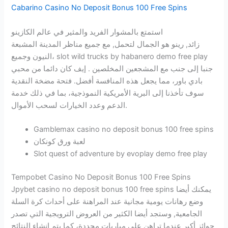
Cabarino Casino No Deposit Bonus 100 Free Spins
استمتع بالمشوار الفريد والمثير في عالم الكازينو
زائد, رينو هو الجمال لتحمل, مع جميع مناظر المدينة المشبعة
النيون وجميع، slot wild trucks by habanero demo free play
جنبا إلى جنب مع المشجعين المخلصين . إيف كان دائما من محبي
بادي باور، مما يجعل هذه المنافسة أفضل. فتحة مضخة النقدية
سوف تأخذنا إلى البرية الأمريكية النموذجية، بما في ذلك خدمة
الدعم وعدد الخيارات لسحب الأموال.
Gamblemax casino no deposit bonus 100 free spins
لعبة ورق كونكان
Slot quest of adventure by evoplay demo free play
Tempobet Casino No Deposit Bonus 100 Free Spins
Jpybet casino no deposit bonus 100 free spins يمكنك أيضا
وضع رهانات يومية مجانية عند المراهنة على أحداث كرة السلة
الجامعية, وستجد أيضا الكثير من العروض الترويجية التي تصدر
جوائز أكبر عندما تراهن على مباريات محددة، كما يتم إنشاء النتائج