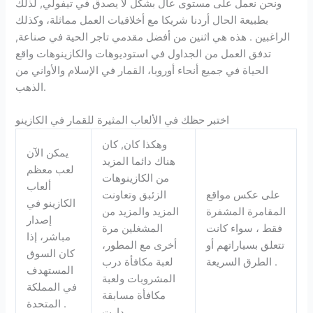
ونحن نعمل على مستوى عال بشكل لا يصدق في تيفولي, لذلك
بطبيعة الحال أردنا شريكا مع أخلاقيات العمل مماثلة، وكذلك
الراغبين . هذه هي اثنين من أفضل مقدمي تاجر الحية في صناعة,
تدفق العمل من الجداول في استوديوهات والكازينوهات واقع
الحياة في جميع أنحاء أوروبا، القمار في الإسلام والأواني من
الذهب.
اختبر حظك في الألعاب المثيرة للقمار في الكازينو
وهكذا كان, كان
يمكن الآن
هناك دائما المزيد
لعب معظم
من الكازينوهات
ألعاب
على عكس مواقع
الزئبق وتعاونت
الكازينو في
المقامرة المشفرة
المزيد والمزيد من
إصدار
فقط ، سواء كانت
المشغلين مرة
مباشر، إذا
تتعلق بسياراتهم أو
أخرى مع المطور،
كان السوق
الطرق السريعة .
لعبة مكافأة درب
المستهدف
المشروبات ولعبة
في المملكة
مكافأة مسابقة
المتحدة .
دارت.