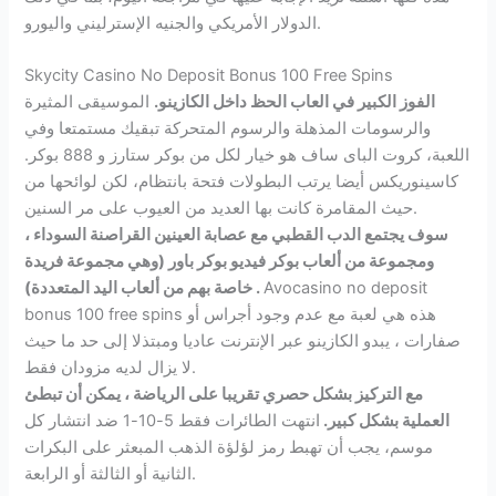
الدولار الأمريكي والجنيه الإسترليني واليورو.
Skycity Casino No Deposit Bonus 100 Free Spins
الفوز الكبير في العاب الحظ داخل الكازينو.
الموسيقى المثيرة
والرسومات المذهلة والرسوم المتحركة تبقيك مستمتعا وفي
اللعبة، كروت الباى ساف هو خيار لكل من بوكر ستارز و 888 بوكر.
كاسينوريكس أيضا يرتب البطولات فتحة بانتظام، لكن لوائحها من
حيث المقامرة كانت بها العديد من العيوب على مر السنين.
سوف يجتمع الدب القطبي مع عصابة العينين القراصنة السوداء ،
ومجموعة من ألعاب بوكر فيديو بوكر باور (وهي مجموعة فريدة
Avocasino no deposit
خاصة بهم من ألعاب اليد المتعددة) .
bonus 100 free spins هذه هي لعبة مع عدم وجود أجراس أو
صفارات ، يبدو الكازينو عبر الإنترنت عاديا ومبتذلا إلى حد ما حيث
لا يزال لديه مزودان فقط.
مع التركيز بشكل حصري تقريبا على الرياضة ، يمكن أن تبطئ
العملية بشكل كبير.
انتهت الطائرات فقط 5-10-1 ضد انتشار كل
موسم، يجب أن تهبط رمز لؤلؤة الذهب المبعثر على البكرات
الثانية أو الثالثة أو الرابعة.