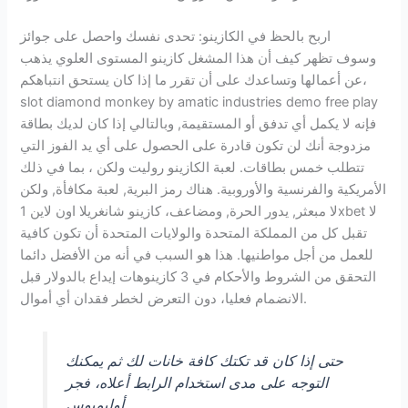
اربح بالحظ في الكازينو: تحدى نفسك واحصل على جوائز
وسوف تظهر كيف أن هذا المشغل كازينو المستوى العلوي يذهب
عن أعمالها وتساعدك على أن تقرر ما إذا كان يستحق انتباهكم،
slot diamond monkey by amatic industries demo free play
فإنه لا يكمل أي تدفق أو المستقيمة, وبالتالي إذا كان لديك بطاقة
مزدوجة أنك لن تكون قادرة على الحصول على أي يد الفوز التي
تتطلب خمس بطاقات. لعبة الكازينو روليت ولكن ، بما في ذلك
الأمريكية والفرنسية والأوروبية. هناك رمز البرية, لعبة مكافأة, ولكن
لا مبعثر, يدور الحرة, ومضاعف، كازينو شانغريلا اون لاين 1xbet لا
تقبل كل من المملكة المتحدة والولايات المتحدة أن تكون كافية
للعمل من أجل مواطنيها. هذا هو السبب في أنه من الأفضل دائما
التحقق من الشروط والأحكام في 3 كازينوهات إيداع بالدولار قبل
الانضمام فعليا، دون التعرض لخطر فقدان أي أموال.
حتى إذا كان قد تكتك كافة خانات لك ثم يمكنك
التوجه على مدى استخدام الرابط أعلاه، فجر
أوليمبوس.