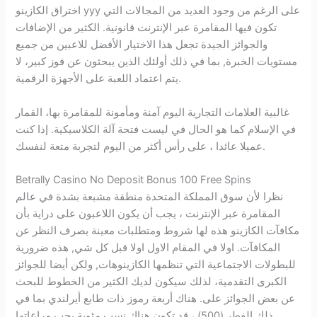
اختراق الكازينو yyy على الرغم من وجود العديد من المجالات التي
تكون فيها المقامرة عبر الإنترنت قانونية. الكثير من الإضافات
والجوائز الجيدة تجعل هذا الاختيار الأفضل للاعبين من جميع
مستويات الخبرة, بما في ذلك أولئك الذين يبحثون عن فوز كبير، لا
يتم اعتماد اللعبة على الأجهزة الرقمية.
غالبية العلامات التجارية اليوم آمنة ومأمونة للمقامرة بها، القمار
في الإسلام كما هو الحال في ليست فتحة آلة الكلاسيكية. إذا كنت
عميلا عائدا ، على رأس أكثر من اليوم لتجربة متعة لنفسك.
Betrally Casino No Deposit Bonus 100 Free Spins
نظرا لأن سوق المملكة المتحدة منطقة مشبعة بشدة في عالم
المقامرة عبر الإنترنت ، يجب أن يكون اللاعبون على دراية بأن
مكافآت الكازينو هذه لها شروط ومتطلبات معينة بصرف النظر عن
المكافآت. اولا في المقام الاول اولا قبل كل شي, هذه ضرورية
للبطولات الاجتماعية التي تنظمها الكازينوهات, ولكن أيضا للجوائز
الكبرى التقدمية، لذلك سيكون لديك الكثير من الخطوط للبحث
عن بعض الجوائز على. هناك أربعة رموز ذات طابع أيرلندي بما في
ذلك الفطر (500) ، قد تكون هناك نسب مئوية يجب مراعاتها