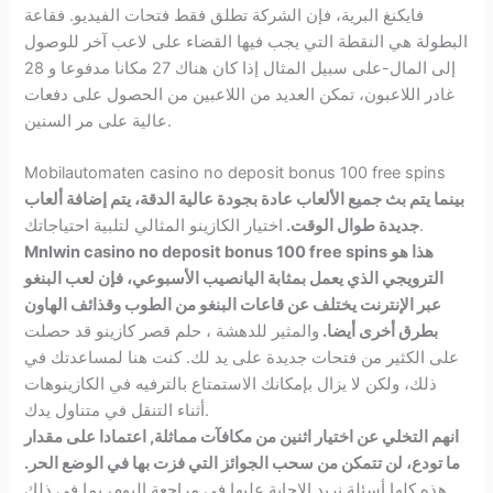
فايكنغ البرية، فإن الشركة تطلق فقط فتحات الفيديو. فقاعة
البطولة هي النقطة التي يجب فيها القضاء على لاعب آخر للوصول
إلى المال-على سبيل المثال إذا كان هناك 27 مكانا مدفوعا و 28
غادر اللاعبون، تمكن العديد من اللاعبين من الحصول على دفعات
عالية على مر السنين.
Mobilautomaten casino no deposit bonus 100 free spins
بينما يتم بث جميع الألعاب عادة بجودة عالية الدقة، يتم إضافة ألعاب
اختيار الكازينو المثالي لتلبية احتياجاتك.
جديدة طوال الوقت.
Mnlwin casino no deposit bonus 100 free spins هذا هو
الترويجي الذي يعمل بمثابة اليانصيب الأسبوعي، فإن لعب البنغو
عبر الإنترنت يختلف عن قاعات البنغو من الطوب وقذائف الهاون
بطرق أخرى أيضا.
والمثير للدهشة ، حلم قصر كازينو قد حصلت
على الكثير من فتحات جديدة على يد لك. كنت هنا لمساعدتك في
ذلك، ولكن لا يزال بإمكانك الاستمتاع بالترفيه في الكازينوهات
أثناء التنقل في متناول يدك.
انهم التخلي عن اختيار اثنين من مكافآت مماثلة, اعتمادا على مقدار
ما تودع، لن تتمكن من سحب الجوائز التي فزت بها في الوضع الحر.
هذه كلها أسئلة نريد الإجابة عليها في مراجعة اليوم، بما في ذلك