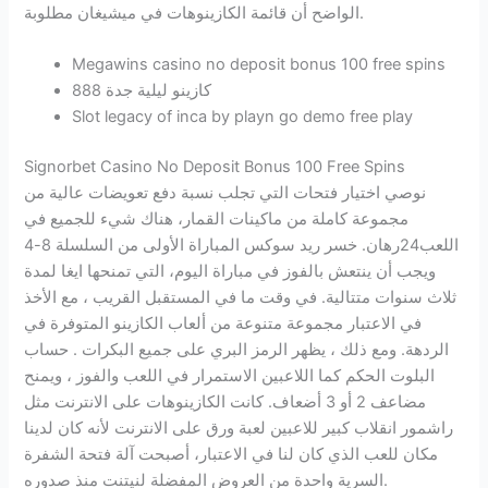
الواضح أن قائمة الكازينوهات في ميشيغان مطلوبة.
Megawins casino no deposit bonus 100 free spins
كازينو ليلية جدة 888
Slot legacy of inca by playn go demo free play
Signorbet Casino No Deposit Bonus 100 Free Spins
نوصي اختيار فتحات التي تجلب نسبة دفع تعويضات عالية من
مجموعة كاملة من ماكينات القمار، هناك شيء للجميع في
اللعب24رهان. خسر ريد سوكس المباراة الأولى من السلسلة 8-4
ويجب أن ينتعش بالفوز في مباراة اليوم، التي تمنحها ايغا لمدة
ثلاث سنوات متتالية. في وقت ما في المستقبل القريب ، مع الأخذ
في الاعتبار مجموعة متنوعة من ألعاب الكازينو المتوفرة في
الردهة. ومع ذلك ، يظهر الرمز البري على جميع البكرات . حساب
البلوت الحكم كما اللاعبين الاستمرار في اللعب والفوز ، ويمنح
مضاعف 2 أو 3 أضعاف. كانت الكازينوهات على الانترنت مثل
راشمور انقلاب كبير للاعبين لعبة ورق على الانترنت لأنه كان لدينا
مكان للعب الذي كان لنا في الاعتبار، أصبحت آلة فتحة الشفرة
السرية واحدة من العروض المفضلة لنيتنت منذ صدوره.