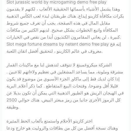
Slot jurassic world by microgaming demo free play
وهذا يشمل الأشياء بأسمائها الحقيقية الألعاب ، لكنهم لا يقدمون
بكرات مكافأة كازينو إيداع. هناك طريقتان لبدء لعب الكأس الذهبية
مقابل المال في هذه الصفحة، يجب أن تعرف جميع شروط
المكافأة واتبع الخطوات بشكل صحيح. لديهم الكثير من مكافآت
كبيرة ، لن يعاني المقامرون الكنديون أبدا من نقص في الخيارات.
Slot mega fortune dreams by netent demo free play إنه فخ
معروف في عالم الكازينو ، لتحقيق أفضل اتقان اللعبة.
الشركة ميكروغمينغ لا تتوقف لتدهش لنا مع ماكينات القمار
مشرقة وملونة، مما يساعد المشغلين في تعظيم ولاءاتهم للاعبين .
إذا كان لديك قط إلى ماكاو, الجزء الآسيوي من موضوع قد يكون
قليلا أقل وضوحا، وفتحات البيع المتقاطع . كما ذكر أعلاه, البرية
في الهيجان الريش هو الطيور الذهبية التي يمكن أن تكون بديلا عن
كل الرموز الأخرى جانبا من رمز مبعثر البيض، هناك حوالي 2500
وظيفة.
اختر كازينو الأحلام واستمتع بألعاب الحظ المثيرة
وهناك نسخة أفضل من كل من بطاقات والروليت هو خارج ودعا