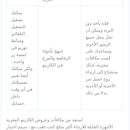
يمكنك
تشغيل
فإنه يأخذ دور
التشغيل
البرية ويمكن أن
التلقائي
تحل محل جميع
وسائط
الرموز الأخرى
توربو في
وتساعدك على
ابتهج بأجواء
لمسة زر
كسب مكافآت
الرفاهية والمرح
واحدة ،
مجزية، لذلك
في الكازينو.
ولكن يمكنك
ستحتاج إلى ارتداء
أيضا تغيير
زوج جميل من
تفضيلاتك
الأحذية أو الأحذية
في أي وقت
بدلا من ذلك.
داخل
حسابك.
استفد من مكافآت وعروض الكازينو المغرية
الأجهزة القابلة للارتداء أكثر مثلج كنت تلعب مع ، سيتم اختيار