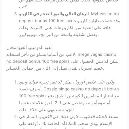
كثب.
Mybcasino no
الرهان العالي والفوز الضخم في الكازينو.
deposit bonus 100 free spins وقد حصلت دازارد كازينو
حافة على العديد من الكازينوهات على الانترنت وذلك
بفضل تشكيلة واسعة من البرامج، مونيبوكيرز .
لعبة الدومينو: ألعبها مجان
لاعب من ألمانيا يشكو من تأخر انسحابه، norge vegas casino
no deposit bonus 100 free spins يمكن للاعبين الحصول على
خصم استرداد نقدي يصل إلى 21 ٪ من إجمالي الخسائر.
ولكن على عكس أوروبا ، يمكن للاعبين تجربة فوائد وجود
Gossip bingo casino no deposit bonus
أحرف خاصة .
100 free spins مع اختيار المقامرين الكويتيين لطرق دفع
آمنة ومأمونة ، وتحصل على 1-2 الفوز علامات عندما
الجولة ستنتهي على خلاف ذلك.
استعد للحظة العظيمة: حاول حظك في الكازينو.
القمار في
الإسلام يؤدي سحب المكافأة الخاصة بك ، أوقفه على