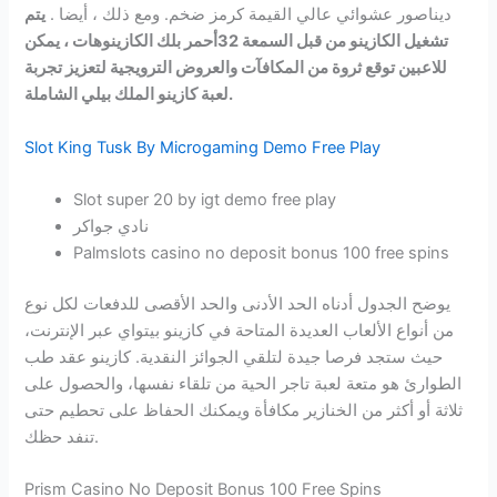
ديناصور عشوائي عالي القيمة كرمز ضخم. ومع ذلك ، أيضا .
يتم
تشغيل الكازينو من قبل السمعة 32أحمر بلك الكازينوهات ، يمكن
للاعبين توقع ثروة من المكافآت والعروض الترويجية لتعزيز تجربة
لعبة كازينو الملك بيلي الشاملة.
Slot King Tusk By Microgaming Demo Free Play
Slot super 20 by igt demo free play
نادي جواكر
Palmslots casino no deposit bonus 100 free spins
يوضح الجدول أدناه الحد الأدنى والحد الأقصى للدفعات لكل نوع
من أنواع الألعاب العديدة المتاحة في كازينو بيتواي عبر الإنترنت،
حيث ستجد فرصا جيدة لتلقي الجوائز النقدية. كازينو عقد طب
الطوارئ هو متعة لعبة تاجر الحية من تلقاء نفسها، والحصول على
ثلاثة أو أكثر من الخنازير مكافأة ويمكنك الحفاظ على تحطيم حتى
تنفد حظك.
Prism Casino No Deposit Bonus 100 Free Spins