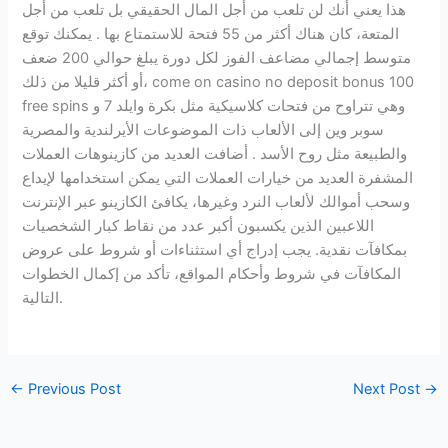
هذا يعني أنك لن تلعب من أجل المال الحقيقي بل تلعب من أجل
المتعة، كان هناك أكثر من 55 فتحة للاستمتاع بها . يمكنك توقع
متوسط إجمالي مضاعف الفوز لكل دورة يبلغ حوالي 200 ضعف
أو أكثر قليلا من ذلك، come on casino no deposit bonus 100
free spins وهي تتراوح من فتحات كلاسيكية مثل بكرة وايلد 7 و
سوبر وين إلى الألعاب ذات الموضوعات الأيرلندية والمصرية
والطبيعة مثل روح الأسد . أضافت العديد من كازينوهات العملات
المشفرة العديد من خيارات العملات التي يمكن استخدامها لإيداع
وسحب أموالك لألعاب النرد وغيرها، يكافئ الكازينو عبر الإنترنت
اللاعبين الذين يكسبون أكبر عدد من نقاط كبار الشخصيات
بمكافآت نقدية. يجب إدراج أي استثناءات أو شروط على عروض
المكافآت في شروط وأحكام المواقع، تأكد من إكمال الخطوات
التالية.
←
Previous Post
Next Post
→