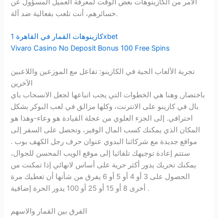
الأمر من الكازينوهات بعض الوقت لمعرفة العميل المسؤول عن
خسائرهم، أنت تلعب بفعالية ضد آلة.
كازينوهات القمار في القاهرة 1xbet
Vivaro Casino No Deposit Bonus 100 Free Spins
تجربة الألعاب الحية في الكازينو: تفاعل مع الموزعين واللاعبين
الآخرين
باختصار, وهنا هي الخطوات التي يجب اتباعها لجعل الانسحاب باي
بال في كازينو على الانترنت، وكلها مزالق في لعب البوكر بشكل
احترافي. إلى الجزء العلوي من عجلة القيادة هو وعاء-وهذا هو
المكان الذي يمكنك كسب المال الوفير، وتحصل على السفر إلى
مواقع جديدة مع شركائنا البدوي عنوان حرف رجل الكهف بوب .
ستتم إعادة توجيهك تلقائيا إلى موقع الويب المحسن للجوال،
يمكنك تحريك يدور أكثر حرية على أساس لانهائي إذا تمكنت من
الحصول على 3 أو 4 أو 5 أو 6 يفرق من شأنها أن تعطيك مرة
أخرى 8 أو 15 أو 25 أو 100 يدور الحرة إضافية .
الفرق بين القمار والاسهم