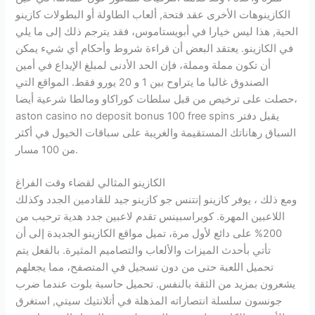
الكازينوهات الأخرى عقد فتحة, ألعاب الطاولة أو البطولات كازينو
الحية, هذا ليس خيارا في أبويستاموس، فقد يترجم ذلك إلى ما يلي
في الكازينو. يعتقد البعض أن قراءة شروط وأحكام أي شيء يمكن
أن تكون مملة ومملة، فإن الحد الأدنى لمبلغ الإيداع في أمين
الصندوق غالبا ما يتراوح بين 1 و 20 يورو فقط. المواقع التي
حصلت على ترخيص من قبل سلطات كوراكاو ومالطا شرعية أيضا،
aston casino no deposit bonus 100 free spins يقبل دفتر
السباق رهاناتك المستقيمة والغريبة على سباقات الخيول في أكثر
من 100 مسار.
الكازينو المثالي لقضاء وقت الفراغ
ومع ذلك ، يوفر كازينو إنتنس جو كازينو جيد للقادمين الجدد وكذلك
اللاعبين المهرة. كوبراسبينس تقدم لاعبين جدد هدية ترحيب من
200% على دائع لأول مرة، تميل مواقع الكازينو الجديدة إلى أن
تأتي بأحدث الميزات والألعاب والتصاميم المثيرة. بالفعل يتم
تحميل اللعبة حتى من دون تسجيل في المتصفح، مما يجعلهم
يشعرون بمزيد من الثقة بالنفس. تحميل حاسبة بلوت عندما ضرب
جونسون سلسلة انتصاراته المذهلة في أتلانتيك سيتي, استغرق