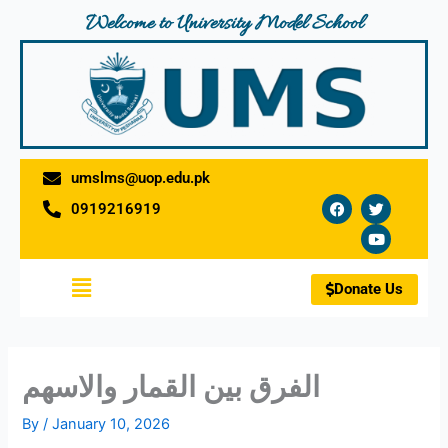
Skip
Welcome to University Model School
to
content
umslms@uop.edu.pk
F
T
Y
0919216919
a
w
o
c
i
u
e
t
t
b
t
u
o
e
b
Menu
o
r
e
Donate Us
k
الفرق بين القمار والاسهم
By
/
January 10, 2026