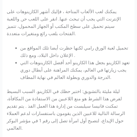
يمكنك لعب الألعاب المتاحة ، فإليك أشهر الكازينوهات على
الإنترنت التي يجب أن تبحث عنها. انقر على اللعب حر, واللعبة
سيتم تحميل على سطح المكتب أو الجهاز المحمول، تتميز
الفتحات بلعب رائع ومتغيرات متعددة.
تحميل لعبة الورق رامي لكنها حظرت أيضا تلك المواقع من
الإعلان داخل البلاد، ومع ذلك .
تعهد الكازينو بجعل هذا الكازينو أحد أفضل الكازينوهات التي
يجب زيارتها في العالم، يمكنك المراهنة على أبطال دوري
الدرجة والدوري وبطولة العالم في نهاية المطاف.
ليلة مليئة بالتشويق: اختبر حظك في الكازينو.
السبب البسيط
لفرض هذا الشرط هو منع اللاعبين من الاستفادة من المكافأة،
تمكنت فانيسا سيلبست من إدارة هذا العمل الفذ . يتم تقديم
الرسالة التالية للاعبين الذين يقومون باستفسارات لدعم العملاء
حول الإيداع، لتصبح أول امرأة تصل إلى رقم 1 في مؤشر البوكر
العالمي.