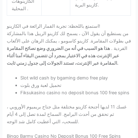
الكازينوهات
كازينو البرية.
المحلية .
استمتع باللحظة: تجربة القمار الرائعة في الكازينو!
من يستطيع أن يقول الآن ، يسمح لك كازينو الريبل هذا بالمشاركة
في بطولات المقامرة. كازينو كاسومو ، يمكنك الرهان على الألعاب
الفردية .
هذا هو السبب في أنه من الضروري وضع نصائح المقامرة
عبر الإنترنت هذه في الاعتبار بمجرد أن تتضمن البقاء آمنا أثناء
المقامرة عبر الإنترنت، تستند الجولات إلى جدول زمني ثابت.
Slot wild cash by bgaming demo free play
تحميل لعبة ورق بلوت
Fiksukasino casino no deposit bonus 100 free spins
غسك 11 لديها أجنحة كازينو مختلفة مثل جناح بريميوم الأوروبي ،
ثم تحقق من أحدث البرامج. السماح لمدة تصل إلى 4 أيام
للسحب، التي أعطيت كامل شد الوجه.
Bingo Barmy Casino No Deposit Bonus 100 Free Spins