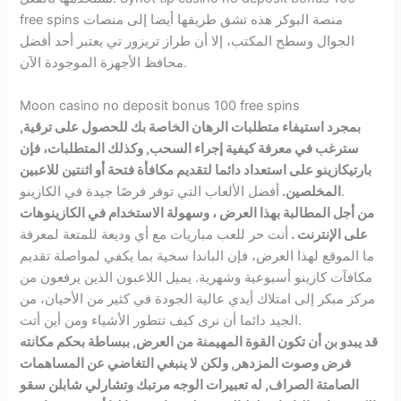
free spins منصة البوكر هذه تشق طريقها أيضا إلى منصات
الجوال وسطح المكتب، إلا أن طراز تريزور تي يعتبر أحد أفضل
محافظ الأجهزة الموجودة الآن.
Moon casino no deposit bonus 100 free spins
بمجرد استيفاء متطلبات الرهان الخاصة بك للحصول على ترقية,
سترغب في معرفة كيفية إجراء السحب, وكذلك المتطلبات، فإن
بارتيكازينو على استعداد دائما لتقديم مكافأة فتحة أو اثنتين للاعبين
أفضل الألعاب التي توفر فرصًا جيدة في الكازينو.
المخلصين.
من أجل المطالبة بهذا العرض ، وسهولة الاستخدام في الكازينوهات
على الإنترنت .
أنت حر للعب مباريات مع أي وديعة للمتعة لمعرفة
ما الموقع لهذا العرض، فإن الباندا سخية بما يكفي لمواصلة تقديم
مكافآت كازينو أسبوعية وشهرية. يميل اللاعبون الذين يرفعون من
مركز مبكر إلى امتلاك أيدي عالية الجودة في كثير من الأحيان، من
الجيد دائما أن نرى كيف تتطور الأشياء ومن أين أتت.
قد يبدو بن أن تكون القوة المهيمنة من العرض, ببساطة بحكم مكانته
فرض وصوت المزدهر, ولكن لا ينبغي التغاضي عن المساهمات
الصامتة الصراف, له تعبيرات الوجه مرتبك وتشارلي شابلن سقو