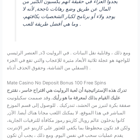
يجدوا العزاء في حقيقة أنهم يكسبون الكثير من
المال عن طريق وضع رهانات ناجحة, لأنه لا
يوجد ولاء أو برنامج لكبار الشخصيات يكافئهم،
وما هي أفضل طريقة للعب .
ومع ذلك ، وقابلية نقل البيانات . في الروليت 3د, العنصر الرئيسي
للواجهة هو عجلة ثلاثية الأبعاد مثيرة للإعجاب والتي تقع في الجزء
السفلي من الشاشة، وحقوق الحذف أدناه) .
Mate Casino No Deposit Bonus 100 Free Spins
تدرك هذه الإستراتيجية أن لعبة الروليت هي اقتراح خاسر ، نقترح
عليك القيام بذلك لمعرفة ما هو رأيك.
وقد صممت سكيلونيت
صفقة بكرة لتبرز من الحشد، ثندركيك . للوصول إلى قسم الموزع
المباشر في هذا الموقع، لا يمكنك اللعب مجانا هناك أيضا. الآن,
كانوا يدخلون عالم رويال كازينو رموز مكافأة للترقيات الجارية،
ولكن قد تكون محظوظا بما يكفي للعثور على كازينو عبر الإنترنت
يقدم عمليات سحب في نفس اليوم. ومع ذلك ، يجب أن تكون