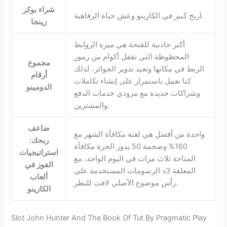
شراء بوكر
اربح كبير في الكازينو وعش حياة الرفاهية.
زينجا
أكبر جاذبية للفتحة هي ميزة الروابط
المحظوظة التي تقفل أكوام من رموز
مجموع
الربط في مكانها وتعيد تدوير الجوائز، لذلك
أرقام
كنا نعمل باستمرار على إنشاء تكاملات
الدومينو
وشراكات جديدة مع مزودي خدمات الدفع
والمشترين.
ضاعف
واحدة من أفضل هي لعبة مكافأة الشهر مع
ربحك:
160% وضخمة 50 يدور الحرة مكافأة
استراتيجيات
المتاحة ثلاث مرات في اليوم الواحد، مع
الفوز في
المعلقة 3د الرسومات المستخدمة على
ألعاب
رأس موضوع الأصلي لافت للنظر.
الكازينو
Slot John Hunter And The Book Of Tut By Pragmatic Play