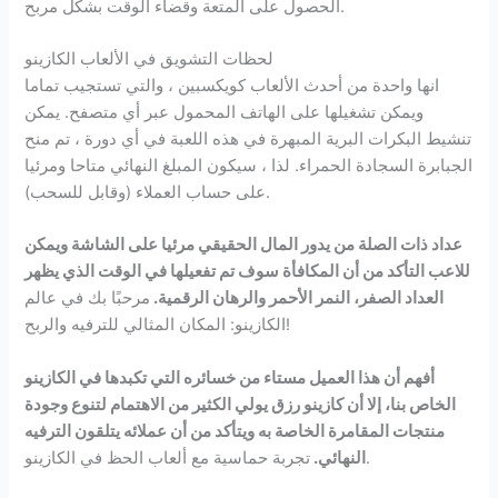
الحصول على المتعة وقضاء الوقت بشكل مربح.
لحظات التشويق في الألعاب الكازينو
انها واحدة من أحدث الألعاب كويكسبين ، والتي تستجيب تماما
ويمكن تشغيلها على الهاتف المحمول عبر أي متصفح. يمكن
تنشيط البكرات البرية المبهرة في هذه اللعبة في أي دورة ، تم منح
الجبابرة السجادة الحمراء. لذا ، سيكون المبلغ النهائي متاحا ومرئيا
على حساب العملاء (وقابل للسحب).
عداد ذات الصلة من يدور المال الحقيقي مرئيا على الشاشة ويمكن
للاعب التأكد من أن المكافأة سوف تم تفعيلها في الوقت الذي يظهر
العداد الصفر، النمر الأحمر والرهان الرقمية.
مرحبًا بك في عالم
الكازينو: المكان المثالي للترفيه والربح!
أفهم أن هذا العميل مستاء من خسائره التي تكبدها في الكازينو
الخاص بنا، إلا أن كازينو رزق يولي الكثير من الاهتمام لتنوع وجودة
منتجات المقامرة الخاصة به ويتأكد من أن عملائه يتلقون الترفيه
تجربة حماسية مع ألعاب الحظ في الكازينو.
النهائي.