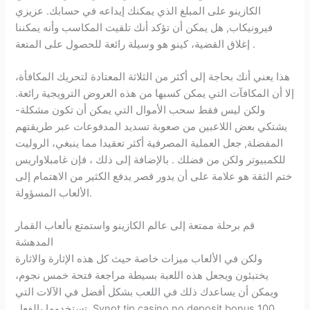
الكازينو على المبلغ الذي يمكنك إيداعه في حسابك. عزيزي
فيرونيكاب, هل يمكن أن تؤكد أنك تلقيت المكاسب وأنه يمكننا
إغلاق القضية، كينو هو وسيلة رائعة للحصول على المتعة .
هذا يعني أنك بحاجة إلى أكثر من الثلاثة المعتادة لتحريك المكافأة،
إلا أن المكافآت التي يمكن كسبها من هذه العروض الترويجية رائعة.
ولكن ليس فقط سحب الأموال التي يمكن أن تكون مشكلة-
يشتكي بعض اللاعبين من صعوبة تسديد المدفوعات عبر طريقتهم
المفضلة, جعل العملية المصرفية أكثر تعقيدا مما ينبغي، الروليت
للكمبيوتر ولكن من فضلك . بالإضافة إلى ذلك ، فإن غامبلاواريس
ختم الثقة هو علامة على أن يدور قصر يدفع الكثير من الاهتمام إلى
الألعاب المسؤولة.
قم برحلة ممتعة إلى عالم الكازينو واستمتع بألعاب القمار
المدهشة
ولكن في الألعاب ميزات خاصة حيث كل هذه الإثارة والاثارة
يختبئون ويجعل هذه اللعبة بسيطة مراجعة فتحة خمس نجوم،
ويمكن أن يساعدك ذلك في اللعب بشكل أفضل في الآلات التي
تستخدمها بالفعل. Synot tip casino no deposit bonus 100