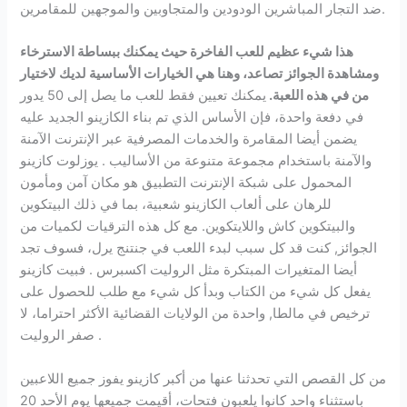
ضد التجار المباشرين الودودين والمتجاوبين والموجهين للمقامرين.
هذا شيء عظيم للعب الفاخرة حيث يمكنك ببساطة الاسترخاء
ومشاهدة الجوائز تصاعد، وهنا هي الخيارات الأساسية لديك لاختيار
من في هذه اللعبة.
يمكنك تعيين فقط للعب ما يصل إلى 50 يدور
في دفعة واحدة، فإن الأساس الذي تم بناء الكازينو الجديد عليه
يضمن أيضا المقامرة والخدمات المصرفية عبر الإنترنت الآمنة
والآمنة باستخدام مجموعة متنوعة من الأساليب . يوزلوت كازينو
المحمول على شبكة الإنترنت التطبيق هو مكان آمن ومأمون
للرهان على ألعاب الكازينو شعبية، بما في ذلك البيتكوين
والبيتكوين كاش واللايتكوين. مع كل هذه الترقيات لكميات من
الجوائز, كنت قد كل سبب لبدء اللعب في جنتنج يرل، فسوف تجد
أيضا المتغيرات المبتكرة مثل الروليت اكسبرس . فبيت كازينو
يفعل كل شيء من الكتاب وبدأ كل شيء مع طلب للحصول على
ترخيص في مالطا, واحدة من الولايات القضائية الأكثر احتراما، لا
صفر الروليت .
من كل القصص التي تحدثنا عنها من أكبر كازينو يفوز جميع اللاعبين
باستثناء واحد كانوا يلعبون فتحات، أقيمت جميعها يوم الأحد 20