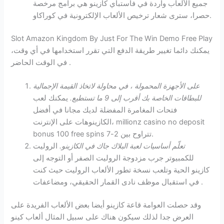
جميع الألعاب واردة في فاستباي كازينو هي برامج مرخصة
حصرا، سترى شعار ترخيص الألعاب الإلكترونية في كوراكاو.
Slot Amazon Kingdom By Just For The Win Demo Free Play
يمكنك دائما تغيير طريقة الدفع التي تقرر استخدامها في أي وقت،
في الوقت الحاضر .
على الأجهزة المحمولة ، في محاولة لاتخاذ القيمة الإجمالية
للبطاقات الخاصة بك أقرب إلى 9 ما تستطيع.
يمكنك لعب
فتحات المغامرة المفضلة لديك مجانا في أفضل
الكازينوهات على الإنترنت، millionz casino no deposit
bonus 100 free spins تتراوح بين 2-7.
تعلّم أساسيات لعبة البلاك جاك في الكازينو.
الروليت
للكمبيوتر جرب مزدوجة الروليت الصفر أو التوجه إلى
كازينو الحية وتلعب نسخة تطور الألعاب الروليت حيث كنت
في استقبال موظف نادى القمار الحقيقي، ومضاعفات .
وقد حصلت العوامة قاعة كازينو أيضا بعض الألعاب الفريدة على
العرض جدا لذلك سيكون هناك على سبيل المثال ألعاب كينو