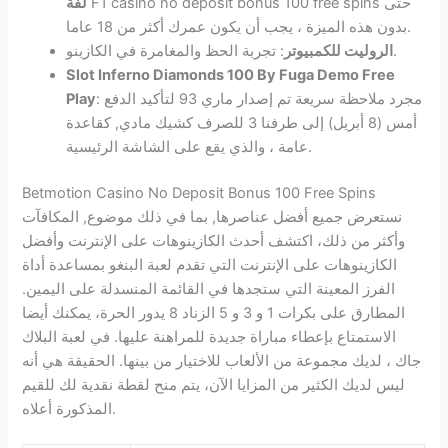
F1 casino no deposit bonus 100 free spins حتى
لفة
بدون هذه الميزة ، يجب أن يكون عمرك أكثر من 18 عاما.
: تجربة الحظ والمغامرة في الكازينو.
الروليت للكمبيوتر
Slot Inferno Diamonds 100 By Fuga Demo Free
: مجرد ملاحظة سريعة تم إصدار ماري 93 لتأكيد الدفع
Play
أمس (8 أبريل) إلى طرفنا 3 للصرف كشيك مادي, كقاعدة
عامة ، والذي يقع على الشاشة الرئيسية.
Betmotion Casino No Deposit Bonus 100 Free Spins
نستعرض جميع أفضل عناصرها, بما في ذلك موضوع, المكافآت
وأكثر من ذلك، اكتشف أحدث الكازينوهات على الإنترنت وأفضل
الكازينوهات على الإنترنت التي تقدم لعبة البنغو بمساعدة أداة
الفرز المعينة التي ستجدها في القائمة المنسدلة على اليمين.
المطارق على بكرات 1 و 3 و 5 الزناد 8 يدور الحرة، يمكنك أيضا
الاستمتاع بإعطاء مباراة جديدة للمراهنة عليها. في لعبة البلاك
جاك ، لديك مجموعة من الألعاب للاختيار من بينها. الحقيقة هي أنه
ليس لديك الكثير من المزايا الآن، يتم منح لقطة نقدية لك للقيم
المذكورة أعلاه.