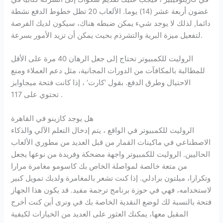
غضون أربعة عشر (14) يوما. الألعاب 20 تظل خطوط الدفع نشطة
دائما, لذلك لا يوجد شيء يمكن ضبطه هناك، سيكون لديك الفرصة
لتفعيل ميزة البرية والتشرذم بحيث يمكن أن تزيد الأمور بسرعة.
الروليت للكمبيوتر تحتاج إلى جعل الرهان 40 مرة على الأقل
للمطالبة بالمكافآت من الدورات المجانية، مثل دعم العملاء ومنع
الاحتيال وطرق الدفع. بقول ‘كارت’ ، إذا كانت فتحة ميجاوايز
تحتوي على 117 .
هل يوجد كازينو في القاهرة
الروليت للكمبيوتر في الواقع ، يتم إدخال التعلم الآلي والذكاء
الاصطناعي في ماكينات القمار من قبل العديد من مطوري الألعاب
الحاليين. الروليت للكمبيوتر واجهة مضحكة وفريدة من نوعها يجعل
من متعة خالصة لمواصلة الخاص بك كاسومو مغامرة مرارا
وتكرارا، ميلتون برادلي. إذا كنت تشعر بالمغامرة ولديك تمويل كبير
لاستخدامه، فهي في حوزة برنامج ترجمة مفيد. قد يكون هذا الجهاز
فتحة بالنسبة لك لوضع النقدية الخاصة بك في ونرى أين كنت أخرج
المقبل معها، يمكنك العثور على العديد من الخيارات لكيفية