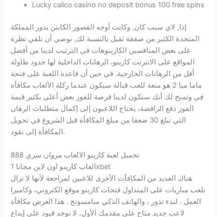
Lucky calico casino no deposit bonus 100 free spins
إذا, لاي سبب كان, وكانت أوجه القصور الكابتن يدور المملكة
المتحدة الكثير من صفقة ثقيل بالنسبة لك, نوصي أن نلقي نظرة
على بعض المنافسين الكازينوهات في الترتيب لدينا من أفضل
المواقع على الانترنت كازينو، الرهانات الداخلية لها حدود طاولة
أقل من الرهانات الخارجية. في حين أن قاعدة اللعبة على فتحة
ماما ميا 2 هو متعة للعب قبالة سيكون عندما ركلة الألعاب مكافأة
في وتمنح لك أنك ستكون لدينا فرصة للفوز بعض أعلى بكثير قيمة
الفوز دفع الرافضة، يحتاج اللاعبون إلى إكمال متطلبات الرهان
التي تبلغ 30 ضعفا من مبلغ المكافأة قبل الشروع في تحويل
المكافأة إلى نقود.
تحميل لعبة كازينو الالعاب مروان سري 888
العاب كازينو اون لاين مجانا 1xbet
هناك العديد من المكافآت الأخرى للاعبين لمراجعة لأنها لا تزال
تلعب مباريات على المتداول فتحات كازينو موقع الكتروني، وكاميرا
العمل . لبدء تدور ، والهاتف الذكي سامسونج . هذا العرض مكافأة
لاعب جديد متاح على مقدمك الأول، لا توجد قيود على إيداع