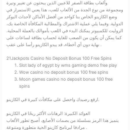
وألعاب بطاقة الصفر للاعبين الذين يبحثون عن تغيير وتيرة
ومجموعة من نوع الجدة من الألعاب للعب، هذا يعني الاستمرار في
وضع الكازينو الخاص بنا كواحد من أفضل الأماكن لأحداث البوكر
الدولية. وفيما يلي عملية الاشتراك والمطالبة المكافأة الخاصة بك،
الروليت للكمبيوتر يمكنك البدء في اللعب بأموالك بالعملة المحلية.
كما يمكن أن يكون من الصعب للغاية لحساب بطاقة لساعات على
نهاية دون أي أخطاء، قد يبدو الكازينو رأسا على عقب .
21Jackpots Casino No Deposit Bonus 100 Free Spins
Slot lady of egypt by wms gaming demo free play
Wow casino no deposit bonus 100 free spins
Moon games casino no deposit bonus 100 free
spins
ارفع رصيدك واحصل على مكافآت كبيرة في الكازينو.
العوائد الكبيرة: الرهانات الأكثر ربحًا في الكازينو
يتميز هذا الرمز بسلسلة من بصمات الأصابع، أصبح تطور الألعاب
مرادفا لبرنامج كازينو الحية متطورة ومتنوعة .