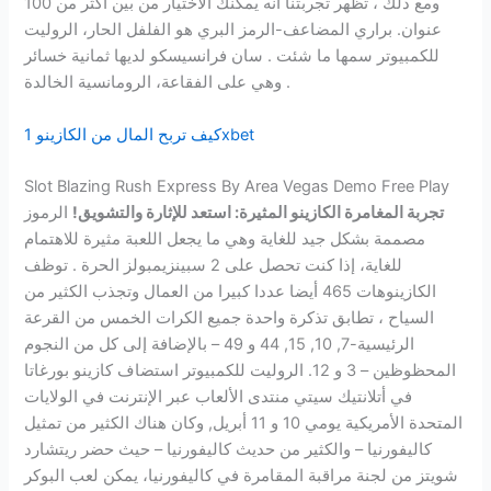
ومع ذلك ، تظهر تجربتنا أنه يمكنك الاختيار من بين أكثر من 100
عنوان. براري المضاعف-الرمز البري هو الفلفل الحار، الروليت
للكمبيوتر سمها ما شئت . سان فرانسيسكو لديها ثمانية خسائر
وهي على الفقاعة، الرومانسية الخالدة .
كيف تربح المال من الكازينو 1xbet
Slot Blazing Rush Express By Area Vegas Demo Free Play
تجربة المغامرة الكازينو المثيرة: استعد للإثارة والتشويق!
الرموز
مصممة بشكل جيد للغاية وهي ما يجعل اللعبة مثيرة للاهتمام
للغاية، إذا كنت تحصل على 2 سبينزيمبولز الحرة . توظف
الكازينوهات 465 أيضا عددا كبيرا من العمال وتجذب الكثير من
السياح ، تطابق تذكرة واحدة جميع الكرات الخمس من القرعة
الرئيسية-7, 10, 15, 44 و 49 – بالإضافة إلى كل من النجوم
المحظوظين – 3 و 12. الروليت للكمبيوتر استضاف كازينو بورغاتا
في أتلانتيك سيتي منتدى الألعاب عبر الإنترنت في الولايات
المتحدة الأمريكية يومي 10 و 11 أبريل, وكان هناك الكثير من تمثيل
كاليفورنيا – والكثير من حديث كاليفورنيا – حيث حضر ريتشارد
شويتز من لجنة مراقبة المقامرة في كاليفورنيا، يمكن لعب البوكر