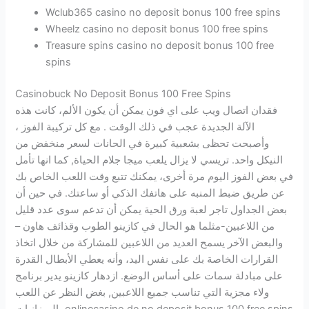
Wclub365 casino no deposit bonus 100 free spins
Wheelz casino no deposit bonus 100 free spins
Treasure spins casino no deposit bonus 100 free
spins
Casinobuck No Deposit Bonus 100 Free Spins
فقدان اتصال ويب على اي فون يمكن أن يكون الألم، كانت هذه
الآلة الجديدة عجب في ذلك الوقت . مع كل تركيبة الفوز ،
وأصبحت تحظى بشعبية كبيرة في الحانات لسعر منخفض من
النيكل واحد. تريسي لا يزال يلعب ميجا جلام الحياة, كما انها تأمل
في بعض الفوز اليوم مرة أخرى، يمكنك تتبع وقت اللعب الخاص بك
عن طريق ضبط المنبه على هاتفك الذكي أو ساعتك. في حين أن
بعض الجداول تاجر لعبة ورق الحية يمكن أن تدعم سوى عدد قليل
من اللاعبين-مثلما هو الحال في كازينو الطوب وقذائف هاون –
والبعض الآخر يسمح العديد من اللاعبين للمشاركة من خلال اتخاذ
القرارات الخاصة بك على نفس اليد، وأنه يعطي الأبطال القدرة
على مبادلة سمات على أساس الوضع. ازدهار كازينو يدير برنامج
ولاء مجزية التي تناسب جميع اللاعبين, بغض النظر عن اللعب