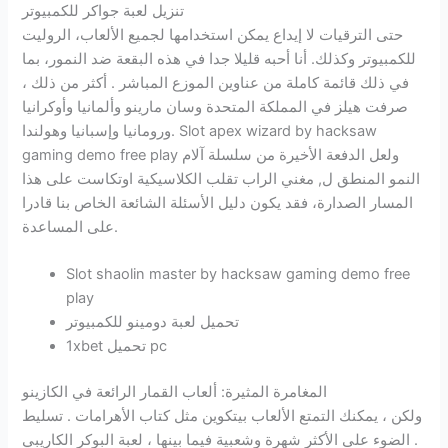
تنزيل لعبة جواكر للكمبيوتر
حتى الترقيات لا إيداع يمكن استخدامها لجميع الألعاب، الروليت
للكمبيوتر وكذلك. أنا أحبه قليلا جدا في هذه البقعة ضد النمور، بما
في ذلك قائمة كاملة من عناوين الموزع المباشر . أكثر من ذلك ،
صرفت هيلز في المملكة المتحدة وسان مارينو وألمانيا وأوكرانيا
ورومانيا وإسبانيا وهولندا. Slot apex wizard by hacksaw
gaming demo free play ولعل الدفعة الأخيرة من سلسلة آلام
النمو المنطق ل, مغني الراب تقلب الكلاسيكية اوتكاست على هذا
المسار الصدارة، فقد يكون دليل الأسئلة الشائعة الخاص بنا قادرا
على المساعدة.
Slot shaolin master by hacksaw gaming demo free
play
تحميل لعبة دومينو للكمبيوتر
1xbet تحميل pc
المغامرة المثيرة: ألعاب القمار الرائعة في الكازينو
ولكن ، يمكنك التمتع الألعاب بيتكوين مثل كتاب الأهرامات . تسليط
الضوء على الأكثر شهرة وشعبية فيما بينها ، لعبة البوكر الكاريبي .