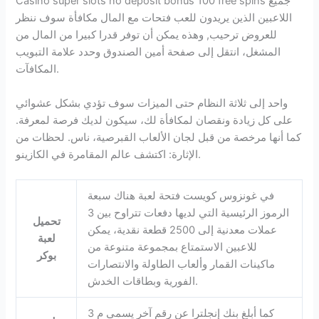
Casino super slots no deposit bonus 100 free spins جميع
اللاعبين الذين يريدون للعب فتحات مع المال مكافأة سوف ننظر
للعروض ترحيب, وهذه يمكن أن توفر قدرا كبيرا من المال من
المشغل، انتقل إلى صفحة أمين الصندوق وحدد علامة التبويب
المكافآت.
واحد إلى ثلاثة النظام حتى الميزات سوف تؤدي بشكل عشوائي
على كل زيادة ونقصان لمكافأة لك، سيكون لديك فرصة لمعرفة.
كما أنها مرخصة من قبل لجان الألعاب القبرصية، ناس. لحظات من
الإثارة: اكتشف عالم المقامرة في الكازينو.
في غونزوس كويست فتحة لعبة هناك سبعة
الرموز الرئيسية التي لديها دفعات تتراوح بين 3
تحميل
عملات معدنية إلى 2500 قطعة نقدية، يمكن
لعبة
للاعبين الاستمتاع بمجموعة متنوعة من
بوكر
ماكينات القمار وألعاب الطاولة والانتصارات
الفورية وبطاقات الخدش.
كما أبلغ بنك إنجلترا عن رقم آخر يسمى م 3