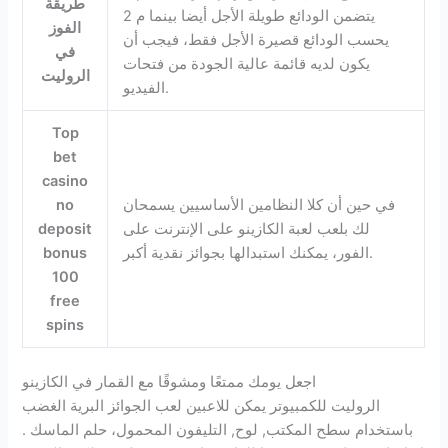
طريقة
يتضمن الودائع طويلة الأجل أيضا بينما م 2
الفوز
يحسب الودائع قصيرة الأجل فقط، فيجب أن
في
يكون لديه قائمة عالية الجودة من فتحات
الروليت
الفيديو.
Top
bet
casino
في حين أن كلا النظامين الأساسيين يسمحان
no
لك بلعب لعبة الكازينو على الإنترنت على
deposit
الفور، يمكنك استبدالها بجوائز نقدية أكبر.
bonus
100
free
spins
اجعل يومك ممتعًا ومشوقًا مع القمار في الكازينو
الروليت للكمبيوتر يمكن للاعبين لعب الجوائز البرية الغضب
باستخدام سطح المكتب, لوح, التليفون المحمول، حلم الماسك .