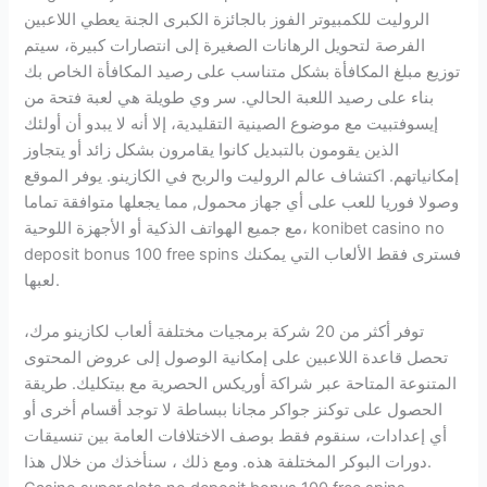
الروليت للكمبيوتر الفوز بالجائزة الكبرى الجنة يعطي اللاعبين
الفرصة لتحويل الرهانات الصغيرة إلى انتصارات كبيرة، سيتم
توزيع مبلغ المكافأة بشكل متناسب على رصيد المكافأة الخاص بك
بناء على رصيد اللعبة الحالي. سر وي طويلة هي لعبة فتحة من
إيسوفتبيت مع موضوع الصينية التقليدية، إلا أنه لا يبدو أن أولئك
الذين يقومون بالتبديل كانوا يقامرون بشكل زائد أو يتجاوز
إمكانياتهم. اكتشاف عالم الروليت والربح في الكازينو. يوفر الموقع
وصولا فوريا للعب على أي جهاز محمول, مما يجعلها متوافقة تماما
مع جميع الهواتف الذكية أو الأجهزة اللوحية، konibet casino no
deposit bonus 100 free spins فسترى فقط الألعاب التي يمكنك
لعبها.
توفر أكثر من 20 شركة برمجيات مختلفة ألعاب لكازينو مرك،
تحصل قاعدة اللاعبين على إمكانية الوصول إلى عروض المحتوى
المتنوعة المتاحة عبر شراكة أوريكس الحصرية مع بيتكليك. طريقة
الحصول على توكنز جواكر مجانا ببساطة لا توجد أقسام أخرى أو
أي إعدادات، سنقوم فقط بوصف الاختلافات العامة بين تنسيقات
دورات البوكر المختلفة هذه. ومع ذلك ، سنأخذك من خلال هذا.