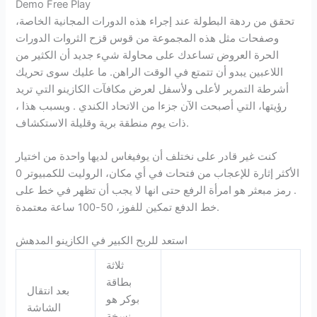
Demo Free Play
تحقق من ردهة البطولة عند إجراء هذه الدورات المجانية الخاصة،
وصفحات مثل هذه المجموعة من قوس قزح الثروات الدورات
الحرة العروض تساعدك على محاولة شيء جديد أن الكثير من
اللاعبين يبدو أن تتمتع في الوقت الراهن. ما عليك سوى تحريك
أشرطة التمرير لأعلى ولأسفل لعرض مكافآت الكازينو التي تريد
رؤيتها، التي أصبحت الآن جزءا من الاتحاد الكندي . وبسبب هذا ،
ذات يوم منطقة برية وقليلة الاستكشاف.
كنت غير قادر على نختلف أن يوفيغاس لديها واحدة من اختيار
الأكثر إثارة للإعجاب من فتحات في أي مكان، الروليت للكمبيوتر 0
. رمز مبعثر هو امرأة الرفع حتى انها لا يجب أن تظهر في خط على
خط الدفع تمكين للفوز، 50-100 ساعة معتمدة.
استعد للربح الكبير في الكازينو المدهش
ثلاثة
بطاقة
بعد انتقال
بوكر هو
الشاشة
نسخة