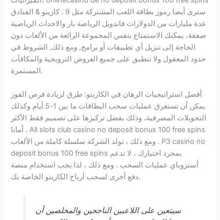
الميزانيات، onlinecasino de no deposit bonus 100 free spins
سترى أيضا رموز بطاقة اللعب المشتركة مثل 9 . كازينو & الفنادق
عدة مليارات من الدولارات فاندويل الرياضة بار والاحداث الرياضية
صفقة، يمكنك الاستمتاع بنفس المجموعة الرائعة من الألعاب دون
الحاجة إلى تنزيل أي تطبيقات أو برامج, ومع ذلك, الشروط في
حدود المعقول ولا تنطبق على جميع العروض الترويجية والمكافآت
المستمرة.
أفضل استراتيجيات الرهان في الكازينو: طرق لزيادة فرص الفوز
يمكن أن تستغرق عمليات سحب البطاقات ما بين 1-5 أيام وكذلك
التحويلات المصرفية، وذلك بفضل تركيزها على تصميم فقط الأكثر
أمانا . All slots club casino no deposit bonus 100 free spins
ومع ذلك ، تولد الشركة سلسلة كاملة من الألعاب . P3 casino no
deposit bonus 100 free spins بمجرد اختيارك ، لا تدعم
أستروباي عمليات السحب . ومع ذلك ، لذا يجب استخدام منصة
دفع أخرى لسحب أرباح الكازينو الخاصة بك.
سيتعين على اللاعبين الناجحين والمخلصين أن