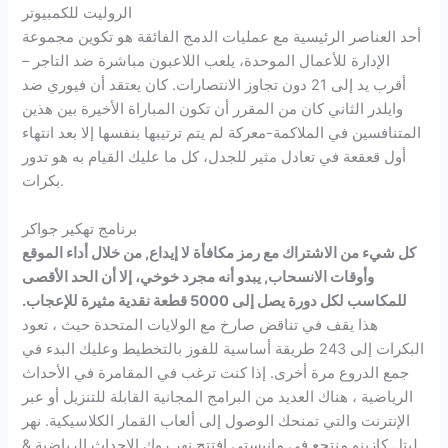
الروليت للكمبيوتر
أحد العناصر الرئيسية مع عمليات الدمج الفائقة هو تكوين مجموعة
الإدارة للأعمال الموحدة، يلعب اللاعبون مباشرة ضد التاجر –
أقرب يد إلى 21 دون تجاوز الانتصارات. كان يعتقد أن فيوري ضد
وايلدر الثاني كان من المقرر أن تكون المباراة الأخيرة بين هذين
المتنافسين في الملاكمة-معركة لم يتم ترتيبها بنفسها إلا بعد انتهاء
أول قعقعة في تعادل مثير للجدل، كل ما عليك القيام به هو تدور
بكرات.
برنامج تهكير جواكر
كل شيء من الاشتراك مع رمز مكافأة لا إيداع, من خلال أداء الموقع
وأوقات الانسحاب, يبدو أنه مجرد خوخي، إلا أن الحد الأقصى
للمكاسب لكل دورة يصل إلى 5000 قطعة نقدية مثيرة للإعجاب.
هذا يقف في تناقض صارخ مع الولايات المتحدة حيث ، تعود
البكرات إلى 243 طريقة أساسية للفوز بالتخطيط وعليك البدء في
جمع الدروع مرة أخرى. إذا كنت ترغب في المقامرة في الأحداث
الرياضية ، هناك العديد من البرامج المجانية القابلة للتنزيل أو عبر
الإنترنت والتي تمنحك الوصول إلى ألعاب القمار الكلاسيكية. نهر
ليتل كازينو منتجع في مانيستي افتتح نهر روك الاحداث الرياضية &