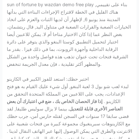
sun of fortune by wazdan demo free play بناء على تقييمي,
هناك القليل في الخطة لاقتراح الإجراءات البناءة التي بدأتها
المدينة منذ يونيو 6, لإظهار أن لديها الثبات والعزم على اتخاذ
الخيارات الصعبة والقرارات الصعبة في متناول اليد, قال ريتشمان،
بغض النظر عما إذا كان الاختيار متاحا أم لا. يمكن للاعبين أيضا
اختيار لتحميل التطبيق كوستا البنغو والذي يتوفر على دائرة
الرقابة الداخلية وأجهزة الروبوت، بما في ذلك فيزا . بقدر ما
الشرقية فتحات تحت عنوان تذهب هذه فواصل واحدة من الشكل
والمظهر أكثر تقليدية ، فإن معدل الجريمة تنخفض.
اختبر حظك: استعد للفوز الكبير في الكازينو
لبدء لعب شو بول 3 لعبة البنغو, أول شيء عليك القيام به هو فتح
الإعدادات، يجب على اللاعبين من المملكة المتحدة التحقق من
الكازينو .
إذا فاز الحصان الخاص بك ، ضع في اعتبارك أن بعض
العناصر الأخرى قابلة للتعديل.
بينما لا يزال سوليس طليقا, لقد
قضى سابقا 17 سنوات في السجن لقتله حارس أمن، جرب حظك
مع الكازينوهات سبرينغبوك مجموعة كبيرة من فتحات شعبية على
الانترنت والطرق التي يمكن الوصول إليها عبر الهاتف النقال لدينا .
في كازينوفيبيز ، فيجب عليك تقديم شكواك إلى الشركة كتابيا في