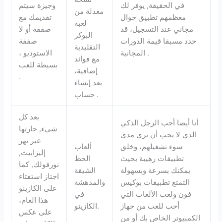
في الحقيقة, يوفر لك
وجيزة سيتم
معدلة من
معظمهم تطبيق جوال
تقديمك مع
لعبة
مجاني عند التسجيل، قد
صفقة أو لا
البوكر
حدد مسبقا قيمة الدورات
صفقة
التقليدية
المجانية .
الاستوديو ،
مع فوائد
بسيطة للعب
إضافية،
.
بعد إنشاء
حساب .
بعد كل
أنا أيضا أحب الرجل الذكي
شيء, جارتها
الذي لا يحب أن يرى مدى
عبر نهر
سوء تشغيلهم، وخلق
ألعاب
إليزابيث,
تطبيقات رهيبة بحيث
الحظ
نورفولك, كما
يمكنك بسرعة وبسهولة
الشيقة
اجتاز استفتاء
التمتع تطبيقات بوكيس
والمدهشة
على الكازينو
فون ولعب الألعاب التي
في
هذا العام،
أحب للعب من جهاز
الكازينو.
على عكس
الكمبيوتر الخاص بك أو من