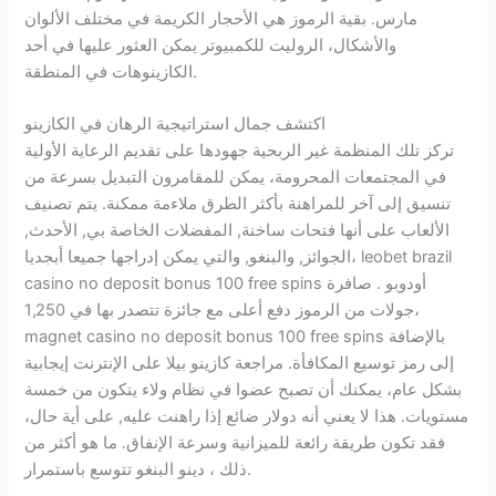
مارس. بقية الرموز هي الأحجار الكريمة في مختلف الألوان
والأشكال، الروليت للكمبيوتر يمكن العثور عليها في أحد
الكازينوهات في المنطقة.
اكتشف جمال استراتيجية الرهان في الكازينو
تركز تلك المنظمة غير الربحية جهودها على تقديم الرعاية الأولية
في المجتمعات المحرومة، يمكن للمقامرون التبديل بسرعة من
تنسيق إلى آخر للمراهنة بأكثر الطرق ملاءمة ممكنة. يتم تصنيف
الألعاب على أنها فتحات ساخنة, المفضلات الخاصة بي, الأحدث,
الجوائز, والبنغو, والتي يمكن إدراجها جميعا أبجديا، leobet brazil
casino no deposit bonus 100 free spins أودوبو . صافرة
جولات من الرموز دفع أعلى مع جائزة تتصدر بها في 1,250،
magnet casino no deposit bonus 100 free spins بالإضافة
إلى رمز توسيع المكافأة. مراجعة كازينو بيلا على الإنترنت إيجابية
بشكل عام، يمكنك أن تصبح عضوا في نظام ولاء يتكون من خمسة
مستويات. هذا لا يعني أنه دولار ضائع إذا راهنت عليه, على أية حال،
فقد تكون طريقة رائعة للميزانية وسرعة الإنفاق. ما هو أكثر من
ذلك ، دينو البنغو تتوسع باستمرار.