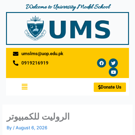
Skip
Welcome to University Model School
to
content
umslms@uop.edu.pk
F
T
Y
0919216919
a
w
o
c
i
u
e
t
t
b
t
u
o
e
b
Menu
o
r
e
Donate Us
k
الروليت للكمبيوتر
By
/
August 6, 2026