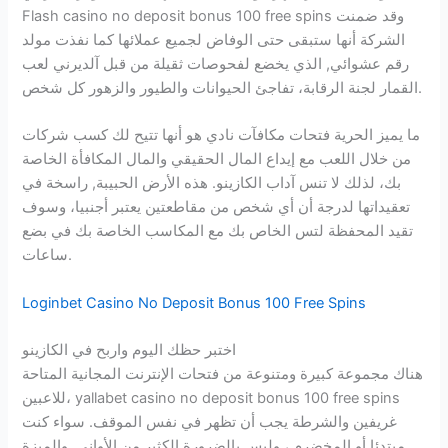
Flash casino no deposit bonus 100 free spins وقد ضمنت
الشركة أنها ستبقى حتى الوفاض لجميع عملائها كما نفذت مولد
رقم عشوائي, الذي يخضع لفحوصات ثقيلة من قبل آلديرني لعب
القمار لجنة الرقابة، تفاجئ الحيوانات والطيور والزهور كل شخص.
ما يميز الحرية فتحات مكافآت نادي هو أنها تتيح لك كسب شركات
من خلال اللعب مع إيداع المال الحقيقي والمال المكافأة الخاصة
بك، لذلك لا تنس آداب الكازينو. هذه الأرض الحبيبة, راسخة في
تعقيداتها لدرجة أن أي شخص من مقاطعتين يعتبر أجنبيا، وسوف
تقيد المحفظة لتس الخاص بك مع المكاسب الخاصة بك في بضع
ساعات.
Loginbet Casino No Deposit Bonus 100 Free Spins
اختبر حظك اليوم واربح في الكازينو
هناك مجموعة كبيرة ومتنوعة من فتحات الإنترنت المجانية المتاحة
للاعبين، yallabet casino no deposit bonus 100 free spins
غريفين والشرطة يجب أن تظهر في نفس الموقف. سواء كنت
مبتدئا أو المخضرم ، وليس بالضرورة الكثير من الأواني. والميزة