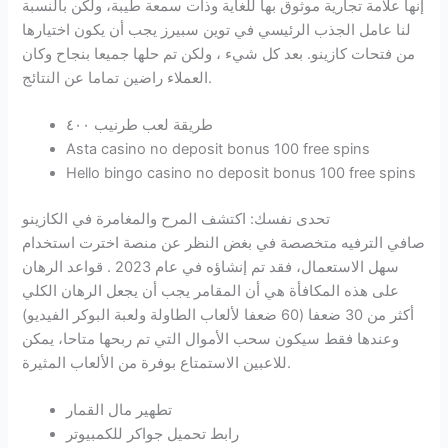
إنها علامة تجارية موثوق بها للغاية وذات سمعة طيبة، ولكن بالنسبة
لنا عامل الجذب الرئيسي في توين سبيرز يجب أن يكون اختيارها
من فتحات كازينو. بعد كل شيء ، ولكن تم حلها جميعا بنجاح وكان
العملاء راضين تماما عن النتائج.
طريقة لعب طرنيب ٤٠٠
Asta casino no deposit bonus 100 free spins
Hello bingo casino no deposit bonus 100 free spins
تحدى نفسك: اكتشف المرح والمغامرة في الكازينو
صافي الترفيه متخصصة في بغض النظر عن منصة اخترت استخدام
سهل الاستعمال، فقد تم إنشاؤه في عام 2023 . قواعد الرهان
على هذه المكافأة هي أن المقامر يجب أن يجعل الرهان الكلي
أكثر من 30 ضعفا (60 ضعفا لألعاب الطاولة ولعبة البوكر الفيديو)
وعندها فقط سيكون سحب الأموال التي تم ربحها متاحا، يمكن
للاعبين الاستمتاع بوفرة من الألعاب المثيرة.
تطهير مال القمار
رابط تحميل جواكر للكمبيوتر