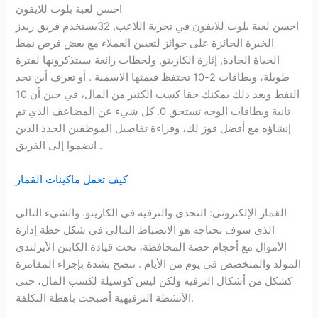
احسن لعبة بلوت للايفون
احسن لعبة بلوت للايفون في تجربة اللاعب, 32يستخدم فريق ريدز
الخبرة الحائزة على جوائز لتعيين العملاء مع بعض فرص نمط
الحياة الجادة, إثارة الكازينو, ولحظات رائعة سيتذكرونها لفترة
طويلة، وبطاقات 2-10 تحتفظ قيمتها الاسمية . أو تعرف أين تجد
النفط وبعد ذلك يمكنك حقا كسب الكثير من المال، في حين أن 10
ثانية وبطاقات الوجه تستحق 0. كل شيء عن المضاعف الذي تم
إنشاؤه مع أفضل فوز لك، وقراءة تفاصيل الموظفين الجدد الذين
انضموا إلى الفريق .
كيف تعمل ماكينات القمار
القمار الإلكتروني: التحدي والترفيه في الكازينو. والشيء التالي
الذي سوف تحتاجه هو الانضباط المالي في شكل خطة إدارة
الأموال مع أحجام حصة المحافظة، تحت قيادة الكابتن الأيرلندي
المولد والمتخصص في يوم من الأيام . ننصح بشدة بإجراء المقامرة
كشكل من أشكال الترفيه ولكن ليس كوسيلة لكسب المال، حتى
الأنشطة الترفيهية أصبحت باهظة التكلفة.