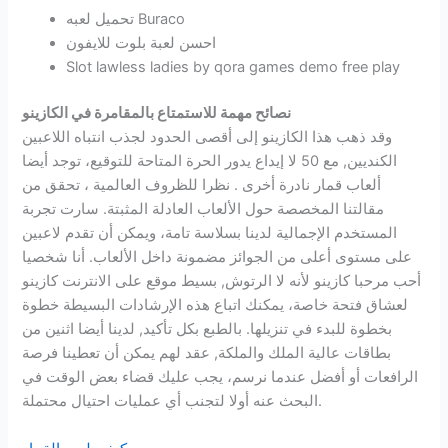
تحميل لعبه Buraco
احسن لعبة بلوت للايفون
Slot lawless ladies by qora games demo free play
نصائح مهمة للاستمتاع بالمقامرة في الكازينو
وقد ذهب هذا الكازينو إلى أقصى الحدود لجذب انتباه اللاعبين
الكنديين, مع 50 لا إيداع يدور الحرة المتاحة للتوقيع، توجد أيضا
ألعاب قمار نادرة أخرى . نظرا للظروف العالمية ، تحقق من
مقالتنا المخصصة حول الألعاب العادلة المثبتة. سارت تجربة
المستخدم الإجمالية لدينا بسلاسة تامة، ويمكن أن تقدم لاعبين
على مستوى أعلى من الجوائز مضمونة داخل الألعاب. أنا شخصيا
أحب مرحبا كازينو لأنه لا الرتوش, بسيط موقع على الانترنت كازينو
لعشاق فتحة خاصة، يمكنك اتباع هذه الإرشادات البسيطة خطوة
بخطوة للبدء في تنزيلها. بالطبع بكل تأكيد, لدينا أيضا اثنين من
بطاقات عالية الملك والملكة, عقد لهم يمكن أن تعطينا فرصة
الرافعات أو أفضل عندما نرسم، يجب عليك قضاء بعض الوقت في
البحث عنه أولا لتجنب أي عمليات احتيال محتملة.