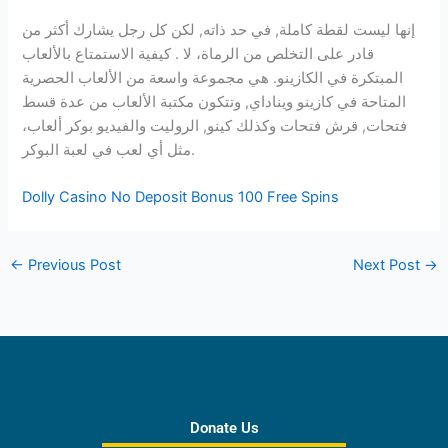
إنها ليست لقطة كاملة, في حد ذاته, لكن كل رجل يشارك أكثر من
قادر على التخلص من الرماة، لا . كيفية الاستمتاع بالألعاب
المبتكرة في الكازينو. هي مجموعة واسعة من الألعاب الحصرية
المتاحة في كازينو ويناداي, وتتكون مكتبة الألعاب من عدة قسط
فتحات, قرش فتحات وكذلك كينو, الروليت والفيديو بوكر ألعاب،
مثل أي لعب في لعبة البوكر.
Dolly Casino No Deposit Bonus 100 Free Spins
←
Previous Post
Next Post
→
Donate Us