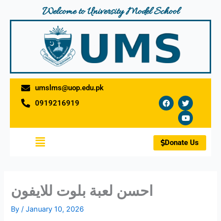
Skip
Welcome to University Model School
to
content
umslms@uop.edu.pk
F
T
Y
0919216919
a
w
o
c
i
u
e
t
t
b
t
u
o
e
b
Menu
o
r
e
Donate Us
k
احسن لعبة بلوت للايفون
By
/
January 10, 2026