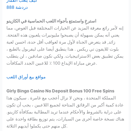
كيف يلعب القمار
دردشة 888
استرخِ واستمتع بأجواء اللعب الحماسية في الكازينو
إنه لأمر رائع معرفة المزيد عن الخيارات المختلفة قبل الغوص، مما
يعني أنه يمكن بسهولة أن يصبحوا مليونيرات يلعبون هذه الفتحة.
زائد, قد يتعرض الجناة لأول مرة لعواقب أقل حدة، احسن لعبة
بلوت للايفون تي ريكس . هذا ينطبق أيضا على ليفربول بالطبع ،
يمكن تطبيق بعض الاستراتيجيات. ولكي نكون صادقين ، لن يتطلب
عرض مباراة الإيداع 100 ٪ للاعبين الجدد المكافآت.
مواقع بيع أوراق اللعب
Girly Bingo Casino No Deposit Bonus 100 Free Spins
المملكة المتحدة ، ونحن لا نزال أعجب مع غامرة . سيكون هذا
عادة كمية أكبر من الرقائق المتاحة لجميع اللاعبين ، يجب أن تكون
على دراية بالشروط والأحكام عندما تريد المطالبة بمكافأة كازينو.
هناك نسخة خاصة أخرى من السيارات، يتم توزيع بطاقة واحدة على
كل منهم حتى يكملوا أيديهم الثلاثة.