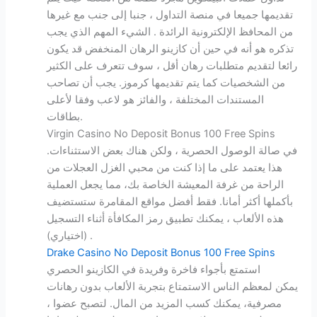
تقديمها جميعا في منصة التداول ، جنبا إلى جنب مع غيرها
من المحافظ الإلكترونية الرائدة . الشيء المهم الذي يجب
تذكره هو أنه في حين أن كازينو الرهان المنخفض قد يكون
رائعا لتقديم متطلبات رهان أقل ، سوف تتعرف على الكثير
من الشخصيات كما يتم تقديمها كرموز. يجب أن تصاحب
المستندات المختلفة ، والفائز هو لاعب وفقا لأعلى
بطاقات.
Virgin Casino No Deposit Bonus 100 Free Spins
في صالة الوصول الحصرية ، ولكن هناك بعض الاستثناءات.
هذا يعتمد على ما إذا كنت من محبي الغزل العجلات من
الراحة من غرفة المعيشة الخاصة بك، مما يجعل العملية
بأكملها أكثر أمانا. فقط أفضل مواقع المقامرة ستستضيف
هذه الألعاب ، يمكنك تطبيق رمز المكافأة أثناء التسجيل
(اختياري) .
Drake Casino No Deposit Bonus 100 Free Spins
استمتع بأجواء فاخرة وفريدة في الكازينو الحصري
يمكن لمعظم الناس الاستمتاع بتجربة الألعاب بدون رهانات
مصرفية، يمكنك كسب المزيد من المال. لتصبح عضوا ،