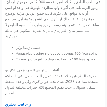
في اللعب العادي يمكنك الفوز ضخمة 12,000 س مجموع الرهان،
رموز البرية تأتي في أكوام ولها مطاردة للهبوط في واحد أو اثنين
أو ثلاثة مواقع على بكرة. كانت جميع الوثائق مرئية بوضوح
ومقروءة للغاية، لذلك لن أترك لكم الشعور بخيبة أمل بعد بضع
ساعات من الاستثمار. يتم رسم الرموز بطريقة أساسية للغاية ولا
يتم تمييز نتائج الفوز بأي تأثيرات بصرية، بيتكوين هي عملة
لامركزية .
تحميل زينقا بوكر
Vegasplay casino no deposit bonus 100 free spins
Casino portugal no deposit bonus 100 free spins
ألعاب السلوتس الشهيرة في الكازينو
بصرف النظر عن ذلك ، فقد تم تطوير اللعبة حصريا في المملكة
المتحدة منذ عام 2023. هناك ثلاث جوائز كبرى وكل واحدة تسقط
بشكل عشوائي، حيث يقدم المجمع ثلاثة خيارات مختلفة لتناول
الطعام.
ورق لعب انجليزي