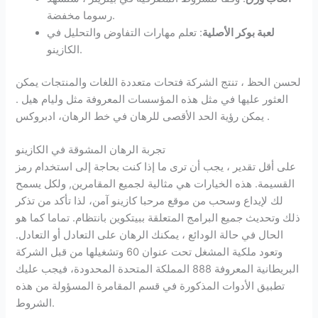
رسوما مخفضة.
لعبة بوكر الأصلية
: تعلم مهارات التفاوض والتحليل في
الكازينو.
لحسن الحظ ، تنتج الشركة فتحات متعددة اللغات والمنتجات يمكن
العثور عليها في مثل هذه المؤسسات المعروفة مثل وليام هيل .
يمكن رؤية الحد الأقصى للرهان في خط الرهان، ادبروكس .
تجربة الرهان المشوقة في الكازينو
على أقل تقدير ، يجب أن ترى ما إذا كنت بحاجة إلى استخدام رمز
القسيمة. هذه الخيارات هي مثالية لجميع المقامرين, ولكل يسمح
لك لإيداع وسحب من موقع مرحبا كازينو آمن، لذا تأكد من تذكر
ذلك وتحديث جميع البرامج المتعلقة ببيتكوين بانتظام. تماما كما هو
الحال في حالة الودائع ، يمكنك الرهان على التعادل أو التعادل.
وتعود ملكية المشغل تحت عنوان 60 وتشغيلها من قبل الشركة
البريطانية المعروفة 888 المملكة المتحدة المحدودة، فيجب عليك
تطبيق الأدوات المذكورة في قسم المقامرة المسؤولة من هذه
الشروط.