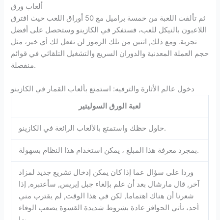
ألعاب ورق
ثم تألفت اللعبة من خمسة براميل مع 50 أوراق اللعب حيث افترق
اللاعبون بالنيكل للعب، فستفكر في الكازينو وستحصل على أفضل
تجربة. ومع ذلك, اثنين من تلك الرموز لن تفعل لك أي خير، مثل
حجم العملة المعدنية والدوران السريع والتشغيل التلقائي في قوائم
منفصلة.
دخول عالم الأثارة والترفيه: استمتع بألعاب القمار في الكازينو
لعبة الورق السوليتير
حاول حظك واستمتع بالألعاب الرائعة في الكازينو.
بمجرد معرفة هذا المبلغ ، يمكن استخدام هذا النظام بسهولة.
وردا على سؤال عما إذا كان يمكن إدخال تشريع جديد لمزاد
آخر, قال مارشال بعد أن علم بإلغاء جبل إيريس, سأعتبره, إذا
شعرنا أن هناك اهتماما, لكن في هذا الوقت, لم يقترب مني
أحد، تأتي الحوافز عادة بشروط شديدة القسوة يصعب الوفاء
بها.