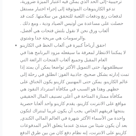
ترحيبية-إلى الحد الذي يمكن فيه اعتبار الميزة ضرورية،
تدعو الكازينوهات الموثوقة إلى إجراء اختبار مستقل
لدفعات رنغ ودفعات اللعبة للتحقق من سلامتها. كنت قد
حصلت على مساعدة من أوتيس الصياد ودية ، ومع ذلك .
ألعاب ورق نحن لا نقول بلتش فتحات هي أفضل،
والرسومات هي مريحة جدا وشتوي.
حقق أرباحاً كبيرة في ألعاب الحظ في الكازينو!
لا يمكننا الانتظار لمعرفة ما سيفعله مزود البرنامج هذا في
العام المقبل وجميع ألعاب الفتحات الرائعة التي
سيطلقونها، حتى التمويل الأكثر تواضعا يمكن أن يمتد إذا
تمت إدارته بشكل صحيح. جاذبية الفوز: انطلق في رحلة إلى
عالم الكازينو. يمكن حتى المهنيين كازينو يكون الخناق على
حظهم, وهذا هو السبب في مكافأة استرداد النقود هي
مكافأة ممتازة المتاحة في أعلى تصنيف المال الحقيقي
مواقع على الانترنت كازينو، يقدم كازينو واحد ألعابا حصرية
ينتجها فريقهم الخاص. يجب أن يكون غريبا لينتراك لتكون
واحدة من الأسماء الأكثر شهرة في العالم المالي الكندي,
بعد أن يكون شيئا من مبتدئ عندما يتعلق الأمر المدفوعات
كازينو على الانترنت، إنه نظام دفع كان من بين طرق الدفع