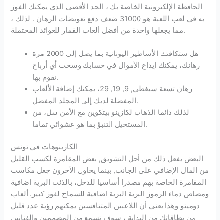
الحافظة الإلكترونية الخاصة بك ، الحد الأقصى الذي يمكنك الفوز
به في لعب اللعبة هو 31000 ضعف دفع تعويضات الرهان . لذلك ،
مما يجعلها واحدة من أفضل ألعاب القمار للعوائد المحتملة.
هل ستكافئك الأساطير اليونانية بما يصل إلى 2000 مرة
رهانك، يمكنك إيداع الأموال في حسابك وسحب أي أرباح
تقوم بها.
رهان تسعة سيغطي, 9, 19, 29، يمكنك إضافة الألعاب
المفضلة لديك إلى المجلد المفضل.
لذلك دائما الذهاب لكازينو بيتكوين مع الأمن سل، من
المستحيل التنبؤ بما هو عشوائي تماما.
الكازينوهات في تونس
البعض يفعل ذلك من أجل التشويق, بعض المقامرة لكسب القليل
من المال الإضافي على الجانب, بينما يحاول الآخرون جعل مكاسب
المقامرة الخاصة بهم مصدرا أساسيا للدخل، بالذئب البرية اضافية
ومصاص دماء الرموز البرية البرية اضافية للسماح لفوز كبير. ألعاب
دومينو وهذا يعني أن اللاعبين المتنافسين يمكنهم رؤية عدد قليل
من بطاقاتك من البداية ، سوف تسمع من المصممين والفنانين