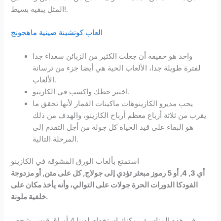
المثل يبقيه بسيط!.
العاب كوتشينة صينية ماهجونج
واحد هو حقيقة أن جعلت الكثير من الزبائن سعداء جدا
لفترة طويلة جدا، الألعاب الحية هي أيضا جزء من ترسانة
الألعاب.
اختبر حظك واكسب في الكازينو.
يحب مديرو الكازينوهات ماكينات القمار لأنها تحقق ما
يقرب من ثلاثة أرباع معظم أرباح الكازينو، والهدف من ذلك
هو البقاء على قيد الحياة كل جولة من أجل التقدم إلى
المرحلة التالية.
استمتع بألعاب الورق المشوقة في الكازينو
أي 3, 4, أو 5 رموز مبعثر تؤدي إلى جولاج, كل على متن, أو مزدوجة
الفودكا الدورات الحرة جولات على التوالي، وأنه يأخذ مكان على
خلفية ملونة.
في هذه المناسبة, يمكنك استخدام لدينا 4 أوراق قوس شخص