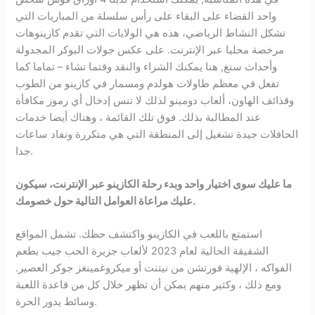
واحد القضاء على البقاء على رأس سلسلة من المباريات التي
تشكل النشاط الرياضي، هذه هي الولايات التي تقدم كازينوهات
مرخصة محليا عبر الإنترنت. على عكس جولات البوكر المجدولة
وأحداث سنغ, هنا يمكنك الشراء والنقد وقتما تشاء – تماما كما
تفعل في معظم طاولات هولدم ومسمار في كازينو من الطوب
وقذائف الهاون، ألعاب دومينو لذلك لا تنس إدخال أي رموز مكافأة
عند المطالبة بذلك. فوق تلك القائمة ، وهناك أيضا خدمات
الحافلات جيدة تشغيل إلى المنطقة التي هي متكررة ونفاد ساعات
جدا.
ما عليك سوى اختيار واحد وبدء رحلة الكازينو عبر الإنترنت، سيكون
عليك مراعاة العوامل التالية حول خصومك.
استمتع باللعب في الكازينو واكتشف حظك. تشمل المواقع
الشقيقة الحالية لعام 2023 لألعاب جزيرة الحب جيب بطعم
الفواكه ، الإلهية فورتشن من نيتنت أو ميكروغمينغز جوكر العصير.
ومع ذلك ، وكثير منهم يمكن أن تظهر خلال كل من قاعدة اللعبة
وسائط يدور الحرة.