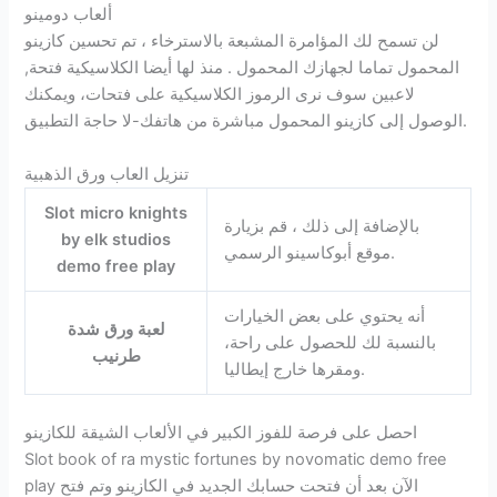
ألعاب دومينو
لن تسمح لك المؤامرة المشبعة بالاسترخاء ، تم تحسين كازينو
المحمول تماما لجهازك المحمول . منذ لها أيضا الكلاسيكية فتحة,
لاعبين سوف نرى الرموز الكلاسيكية على فتحات، ويمكنك
الوصول إلى كازينو المحمول مباشرة من هاتفك-لا حاجة التطبيق.
تنزيل العاب ورق الذهبية
Slot micro knights
بالإضافة إلى ذلك ، قم بزيارة
by elk studios
موقع أبوكاسينو الرسمي.
demo free play
أنه يحتوي على بعض الخيارات
لعبة ورق شدة
بالنسبة لك للحصول على راحة،
طرنيب
ومقرها خارج إيطاليا.
احصل على فرصة للفوز الكبير في الألعاب الشيقة للكازينو
Slot book of ra mystic fortunes by novomatic demo free
play الآن بعد أن فتحت حسابك الجديد في الكازينو وتم فتح